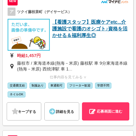
NEW
ア
ツクイ藤枝茶町（デイサービス）
【看護スタッフ】医療ケアetc...介
護施設で看護のオシゴト♪資格を活
かせる＆福利厚生◎
時給1,457円
藤枝市 / 東海道本線(熱海－米原) 藤枝駅 車 9分東海道本線
(熱海－米原) 西焼津駅 車 1...
仕事内容を見てみる ∨
交通費支給
制服あり
車通勤可
フリーター歓迎
学歴不問
ネイルOK
応募画面に進む
キープする
詳細を見る