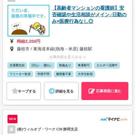
【高齢者マンションの看護師】安
否確認や生活相談がメイン♪日勤の
み×医療行為なし◎
時給2,200円
藤枝市 / 東海道本線(熱海－米原) 藤枝駅
仕事内容を見てみる ∨
交通費支給
日払い・週払い
制服あり
車通勤可
エルダー活躍中
フリーター歓迎
学歴不問
履歴書不要
大学生歓迎
応募画面に進む
キープする
詳細を見る
NEW
派
(株)ウィルオブ・ワーク CW 静岡支店