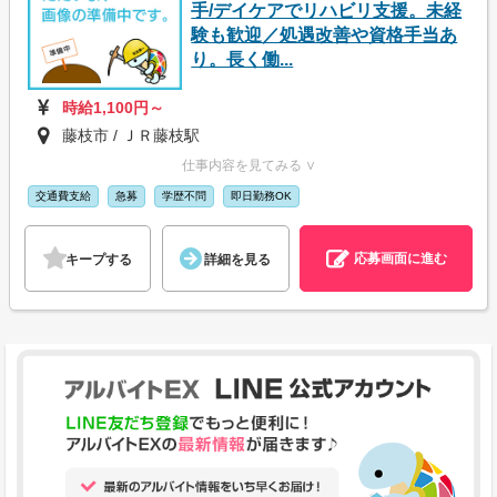
手/デイケアでリハビリ支援。未経
験も歓迎／処遇改善や資格手当あ
り。長く働...
時給1,100円～
藤枝市 / ＪＲ藤枝駅
仕事内容を見てみる ∨
交通費支給
急募
学歴不問
即日勤務OK
応募画面に進む
キープする
詳細を見る