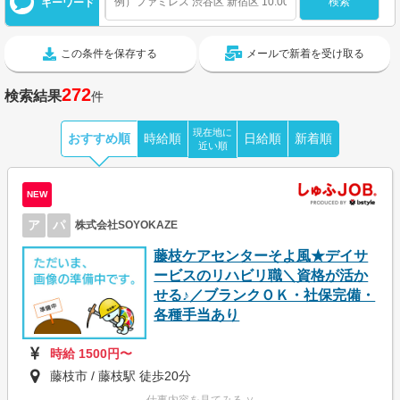
キーワード
この条件を保存する
メールで新着を受け取る
272
検索結果
件
現在地に
おすすめ順
時給順
日給順
新着順
近い順
NEW
ア
パ
株式会社SOYOKAZE
藤枝ケアセンターそよ風★デイサ
ービスのリハビリ職＼資格が活か
せる♪／ブランクＯＫ・社保完備・
各種手当あり
時給 1500円〜
藤枝市 / 藤枝駅 徒歩20分