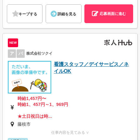
応募画面に進む
キープする
詳細を見る
NEW
ア
パ
株式会社ツクイ
看護スタッフ／デイサービス／ネ
イルOK
時給1,457円〜
時給1、457円～1、969円
★土日祝日は時...
藤枝市
仕事内容を見てみる ∨