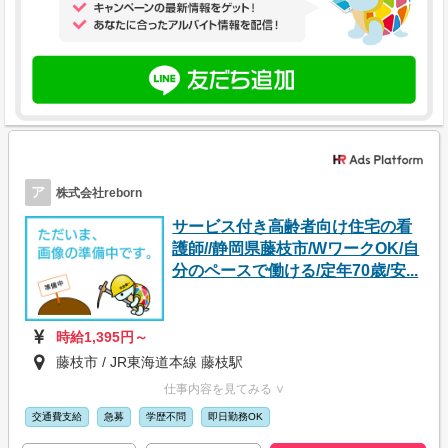
ア
株式会社reborn
サービス付き高齢者向け住宅の看
護師//静岡県藤枝市/WワークOK/自
分のペースで働ける/定年70歳/安...
時給1,395円～
藤枝市 / JR東海道本線 藤枝駅
仕事内容を見てみる ∨
交通費支給
急募
学歴不問
即日勤務OK