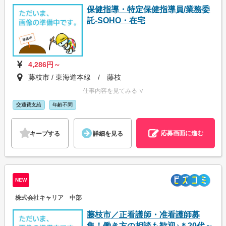
保健指導・特定保健指導員/業務委
託-SOHO・在宅
4,286円～
藤枝市 / 東海道本線 / 藤枝
仕事内容を見てみる ∨
交通費支給
年齢不問
応募画面に進む
キープする
詳細を見る
NEW
株式会社キャリア 中部
藤枝市／正看護師・准看護師募
集！働き方の相談も歓迎♪＊20代～