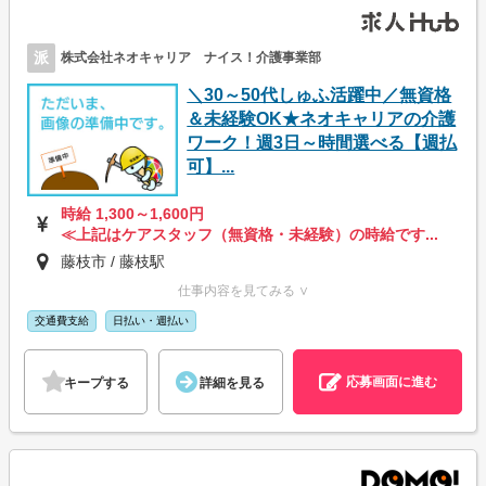
派
株式会社ネオキャリア ナイス！介護事業部
＼30～50代しゅふ活躍中／無資格
＆未経験OK★ネオキャリアの介護
ワーク！週3日～時間選べる【週払
可】...
時給 1,300～1,600円
≪上記はケアスタッフ（無資格・未経験）の時給です...
藤枝市 / 藤枝駅
仕事内容を見てみる ∨
交通費支給
日払い・週払い
応募画面に進む
キープする
詳細を見る