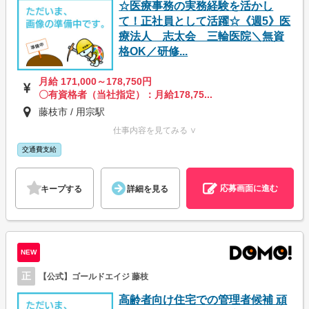
☆医療事務の実務経験を活かし
て！正社員として活躍☆《週5》医
療法人 志太会 三輪医院＼無資
格OK／研修...
月給 171,000～178,750円
〇有資格者（当社指定）：月給178,75...
藤枝市 / 用宗駅
仕事内容を見てみる ∨
交通費支給
応募画面に進む
キープする
詳細を見る
NEW
正
【公式】ゴールドエイジ 藤枝
高齢者向け住宅での管理者候補 頑