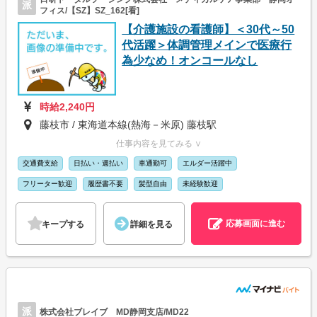
派
フィス/【SZ】SZ_162[看]
【介護施設の看護師】＜30代～50
代活躍＞体調管理メインで医療行
為少なめ！オンコールなし
時給2,240円
藤枝市 / 東海道本線(熱海－米原) 藤枝駅
仕事内容を見てみる ∨
交通費支給
日払い・週払い
車通勤可
エルダー活躍中
フリーター歓迎
履歴書不要
髪型自由
未経験歓迎
応募画面に進む
キープする
詳細を見る
派
株式会社ブレイブ MD静岡支店/MD22