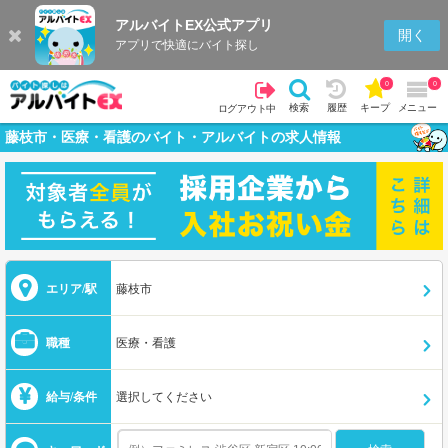
アルバイトEX公式アプリ
開く
アプリで快適にバイト探し
0
0
検索
履歴
キープ
メニュー
ログアウト中
藤枝市・医療・看護のバイト・アルバイトの求人情報
エリア/駅
藤枝市
職種
医療・看護
給与/条件
選択してください