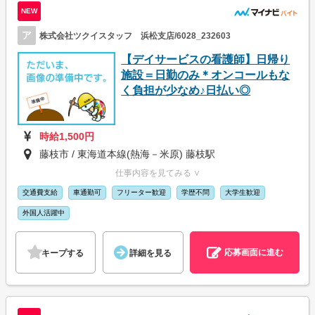
NEW
ア
株式会社ツクイスタッフ 浜松支店/6028_232603
【デイサービスの看護師】日帰り
施設＝日勤のみ＊オンコールもな
く負担が少なめ♪日払い◎
時給1,500円
藤枝市 / 東海道本線(熱海－米原) 藤枝駅
仕事内容を見てみる ∨
交通費支給
車通勤可
フリーター歓迎
学歴不問
大学生歓迎
外国人活躍中
応募画面に進む
キープする
詳細を見る