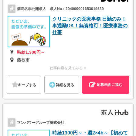
派
病院名非公開求人 求人No：204000001653019539
クリニックの医療事務 日勤のみ！
車通勤OK！無資格可！医療事務の
仕事
時給1,300円～
藤枝市
仕事内容を見てみる ∨
応募画面に進む
キープする
詳細を見る
派
マンパワーグループ株式会社
時給1300円～・週2×4h～【初めて