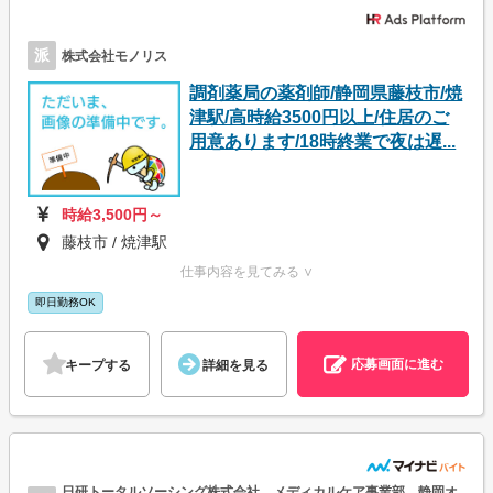
派
株式会社モノリス
調剤薬局の薬剤師/静岡県藤枝市/焼
津駅/高時給3500円以上/住居のご
用意あります/18時終業で夜は遅...
時給3,500円～
藤枝市 / 焼津駅
仕事内容を見てみる ∨
即日勤務OK
応募画面に進む
キープする
詳細を見る
日研トータルソーシング株式会社 メディカルケア事業部 静岡オ