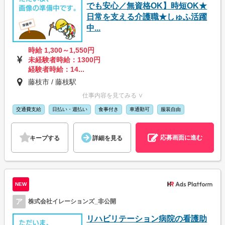
でも安心／無資格OK】時短OK★
日常を支える介護職★しゅふ活躍
中...
時給 1,300～1,550円
未経験者時給：1300円
経験者時給：14...
藤枝市 / 藤枝駅
仕事内容を見てみる ∨
交通費支給
日払い・週払い
食事付き
車通勤可
服装自由
応募画面に進む
キープする
詳細を見る
NEW
ア
株式会社イレーションズ_非公開
リハビリテーション病院の看護助