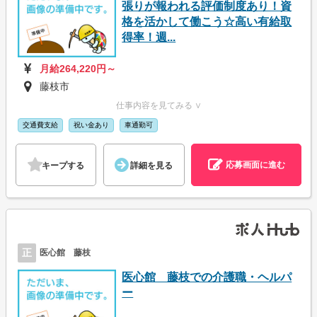
張りが報われる評価制度あり！資
格を活かして働こう☆高い有給取
得率！週...
月給264,220円～
藤枝市
仕事内容を見てみる ∨
交通費支給
祝い金あり
車通勤可
応募画面に進む
キープする
詳細を見る
正
医心館 藤枝
医心館 藤枝での介護職・ヘルパ
ー