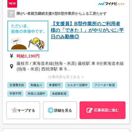
NEW
ア
障がい者就労継続支援A型B型作業所からふる工房たかす
【支援員】B型作業所のご利用者
様の「できた！」がやりがいに♪平
日のみ勤務◎
時給1,190円
藤枝市 / 東海道本線(熱海－米原) 藤枝駅 車 8分東海道本線
(熱海－米原) 西焼津駅 車 9...
仕事内容を見てみる ∨
交通費支給
制服あり
車通勤可
エルダー活躍中
フリーター歓迎
学歴不問
外国人活躍中
未経験歓迎
応募画面に進む
キープする
詳細を見る