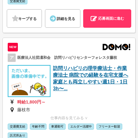
交通費支給
応募画面に進む
キープする
詳細を見る
NEW
ア
医療法人社団凜和会 訪問リハビリセンターフォレスタ藤枝
訪問リハビリの理学療法士・作業
療法士 病院での経験を在宅支援へ
家庭とも両立しやすい週1日・1日
3h〜...
時給1,800円～
藤枝市
仕事内容を見てみる ∨
交通費支給
年齢不問
車通勤可
エルダー活躍中
フリーター歓迎
託児所あり