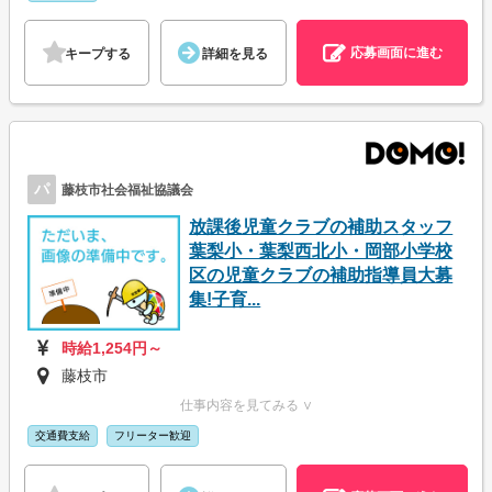
応募画面に進む
キープする
詳細を見る
パ
藤枝市社会福祉協議会
放課後児童クラブの補助スタッフ
葉梨小・葉梨西北小・岡部小学校
区の児童クラブの補助指導員大募
集!子育...
時給1,254円～
藤枝市
仕事内容を見てみる ∨
交通費支給
フリーター歓迎