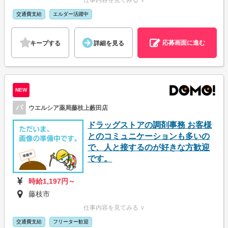
仕事内容を見てみる ∨
交通費支給
エルダー活躍中
応募画面に進む
キープする
詳細を見る
NEW
パ
ウエルシア薬局藤枝上藪田店
ドラッグストアの調剤事務 お客様
とのコミュニケーションも多いの
で、人と接するのが好きな方歓迎
です。
時給1,197円～
藤枝市
仕事内容を見てみる ∨
交通費支給
フリーター歓迎