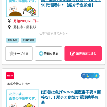
50代活躍中＊【紹介予定派遣】
月給289,076円～
藤枝市 / 藤枝駅
仕事内容を見てみる ∨
制服あり
未経験歓迎
応募画面に進む
キープする
詳細を見る
NEW
株式会社コトリオ
[派]善は急げ≫≫≫履歴書不要＆面
接なし！駅チカ病院で看護助手急
募