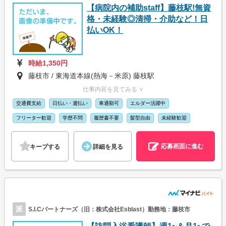
【病院内の補助staff】藤枝駅!無資
格・未経験◎清掃・介助など！日
払いOK！
時給1,350円
藤枝市 / 東海道本線(熱海－米原) 藤枝駅
仕事内容を見てみる ∨
交通費支給
日払い・週払い
車通勤可
エルダー活躍中
フリーター歓迎
学歴不問
履歴書不要
髪型自由
未経験歓迎
応募画面に進む
キープする
詳細を見る
派
S.I.Cパートナーズ（旧：株式会社Esblast）勤務地：藤枝市