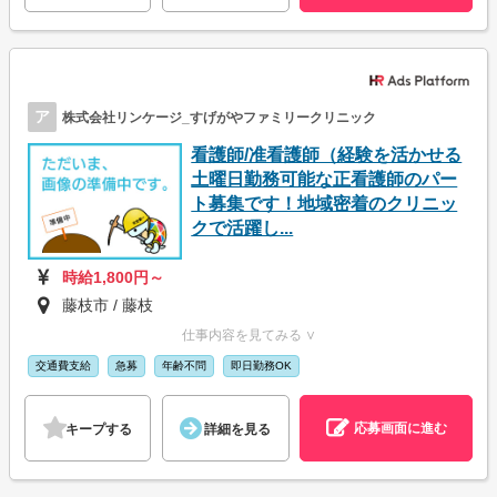
ア
株式会社リンケージ_すげがやファミリークリニック
看護師/准看護師（経験を活かせる
土曜日勤務可能な正看護師のパー
ト募集です！地域密着のクリニッ
クで活躍し...
時給1,800円～
藤枝市 / 藤枝
仕事内容を見てみる ∨
交通費支給
急募
年齢不問
即日勤務OK
応募画面に進む
キープする
詳細を見る