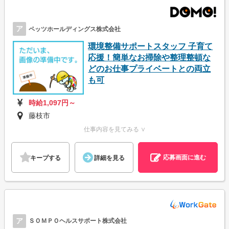
ア
ペッツホールディングス株式会社
環境整備サポートスタッフ 子育て
応援！簡単なお掃除や整理整頓な
どのお仕事プライベートとの両立
も可
時給1,097円～
藤枝市
仕事内容を見てみる ∨
応募画面に進む
キープする
詳細を見る
ア
ＳＯＭＰＯヘルスサポート株式会社