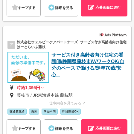
応募画面に進む
キープする
詳細を見る
株式会社ウェルビーケアパートナーズ_サービス付き高齢者向け住宅
ア
はーとらいふ藤枝
サービス付き高齢者向け住宅の看
護師/静岡県藤枝市/WワークOK/自
分のペースで働ける/定年70歳/安
心...
時給1,395円～
藤枝市 / JR東海道本線 藤枝駅
仕事内容を見てみる ∨
交通費支給
急募
学歴不問
即日勤務OK
応募画面に進む
キープする
詳細を見る