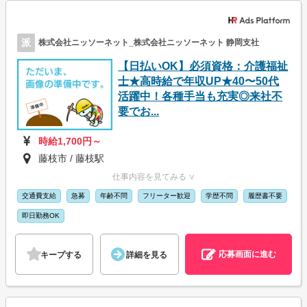
派
株式会社ニッソーネット_株式会社ニッソーネット 静岡支社
【日払いOK】必須資格：介護福祉
士★高時給で年収UP★40〜50代
活躍中！各種手当も充実◎来社不
要でお...
時給1,700円～
藤枝市 / 藤枝駅
仕事内容を見てみる ∨
交通費支給
急募
年齢不問
フリーター歓迎
学歴不問
履歴書不要
即日勤務OK
応募画面に進む
キープする
詳細を見る