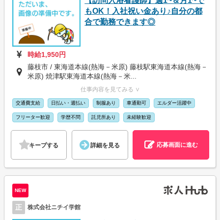
【訪問入浴看護師】週1~＆月1~で
もOK！入社祝い金あり♪自分の都
合で勤務できます◎
時給1,950円
藤枝市 / 東海道本線(熱海－米原) 藤枝駅東海道本線(熱海－
米原) 焼津駅東海道本線(熱海－米...
仕事内容を見てみる ∨
交通費支給
日払い・週払い
制服あり
車通勤可
エルダー活躍中
フリーター歓迎
学歴不問
託児所あり
未経験歓迎
応募画面に進む
キープする
詳細を見る
NEW
正
株式会社ニチイ学館