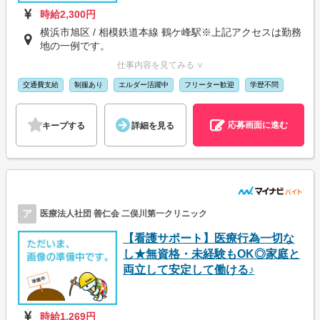
時給2,300円
横浜市旭区 / 相模鉄道本線 鶴ケ峰駅※上記アクセスは勤務
地の一例です。
仕事内容を見てみる ∨
交通費支給
制服あり
エルダー活躍中
フリーター歓迎
学歴不問
応募画面に進む
キープする
詳細を見る
ア
医療法人社団 善仁会 二俣川第一クリニック
【看護サポート】医療行為一切な
し★無資格・未経験もOK◎家庭と
両立して安定して働ける♪
時給1,269円