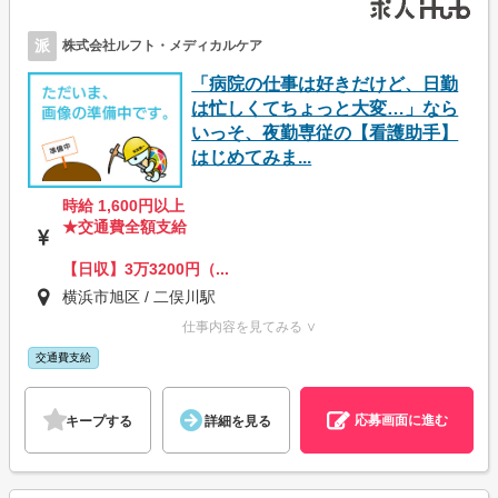
派
株式会社ルフト・メディカルケア
「病院の仕事は好きだけど、日勤
は忙しくてちょっと大変…」なら
いっそ、夜勤専従の【看護助手】
はじめてみま...
時給 1,600円以上
★交通費全額支給
【日収】3万3200円（...
横浜市旭区 / 二俣川駅
仕事内容を見てみる ∨
交通費支給
応募画面に進む
キープする
詳細を見る