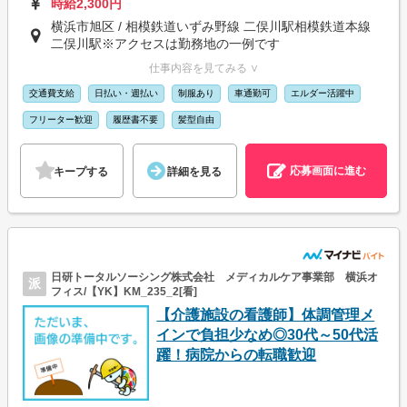
時給2,300円
横浜市旭区 / 相模鉄道いずみ野線 二俣川駅相模鉄道本線
二俣川駅※アクセスは勤務地の一例です
仕事内容を見てみる ∨
交通費支給
日払い・週払い
制服あり
車通勤可
エルダー活躍中
フリーター歓迎
履歴書不要
髪型自由
応募画面に進む
キープする
詳細を見る
日研トータルソーシング株式会社 メディカルケア事業部 横浜オ
派
フィス/【YK】KM_235_2[看]
【介護施設の看護師】体調管理メ
インで負担少なめ◎30代～50代活
躍！病院からの転職歓迎