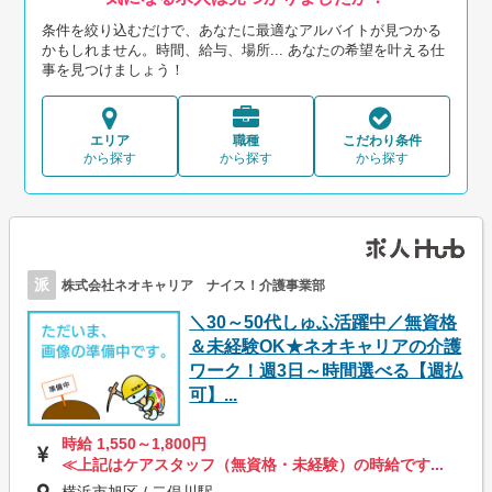
条件を絞り込むだけで、あなたに最適なアルバイトが見つかる
かもしれません。時間、給与、場所... あなたの希望を叶える仕
事を見つけましょう！
エリア
職種
こだわり条件
から探す
から探す
から探す
派
株式会社ネオキャリア ナイス！介護事業部
＼30～50代しゅふ活躍中／無資格
＆未経験OK★ネオキャリアの介護
ワーク！週3日～時間選べる【週払
可】...
時給 1,550～1,800円
≪上記はケアスタッフ（無資格・未経験）の時給です...
横浜市旭区 / 二俣川駅