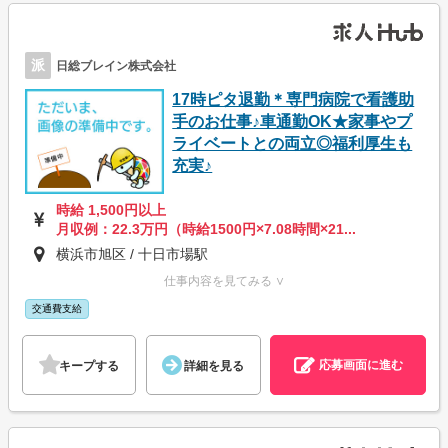
派
日総ブレイン株式会社
17時ピタ退勤＊専門病院で看護助
手のお仕事♪車通勤OK★家事やプ
ライベートとの両立◎福利厚生も
充実♪
時給 1,500円以上
月収例：22.3万円（時給1500円×7.08時間×21...
横浜市旭区 / 十日市場駅
仕事内容を見てみる ∨
交通費支給
応募画面に進む
キープする
詳細を見る