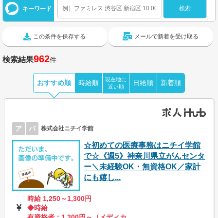
キーワード
この条件を保存する
メールで新着を受け取る
962
検索結果
件
現在地に
おすすめ順
時給順
日給順
新着順
近い順
ア
パ
株式会社ニチイ学館
☆初めての医療事務はニチイ学館
で☆《週5》神奈川県立がんセンタ
ー＼未経験OK・無資格OK／家計
にも嬉し...
時給 1,250～1,300円
◆時給
有資格者：1,300円～（メディカ...