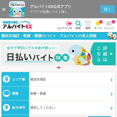
アルバイトEX公式アプリ
開く
アプリで快適にバイト探し
0
0
検索
履歴
キープ
メニュー
ログアウト中
横浜市旭区・医療・看護のバイト・アルバイトの求人情報
エリア/駅
横浜市旭区
職種
医療・看護
給与/条件
選択してください