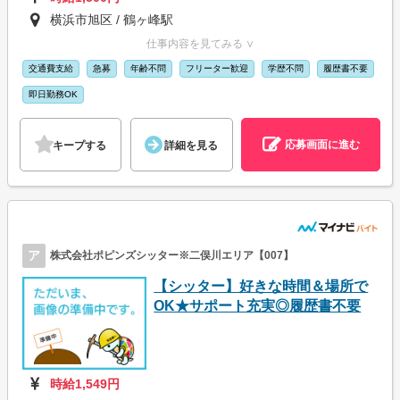
横浜市旭区 / 鶴ヶ峰駅
仕事内容を見てみる ∨
交通費支給
急募
年齢不問
フリーター歓迎
学歴不問
履歴書不要
即日勤務OK
応募画面に進む
キープする
詳細を見る
ア
株式会社ポピンズシッター※二俣川エリア【007】
【シッター】好きな時間＆場所で
OK★サポート充実◎履歴書不要
時給1,549円