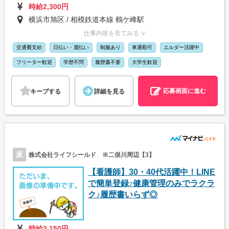
時給2,300円
横浜市旭区 / 相模鉄道本線 鶴ケ峰駅
仕事内容を見てみる ∨
交通費支給
日払い・週払い
制服あり
車通勤可
エルダー活躍中
フリーター歓迎
学歴不問
履歴書不要
大学生歓迎
応募画面に進む
キープする
詳細を見る
派
株式会社ライフシールド ※二俣川周辺【3】
【看護師】30・40代活躍中！LINE
で簡単登録♪健康管理のみでラクラ
ク♪履歴書いらず◎
時給2,150円