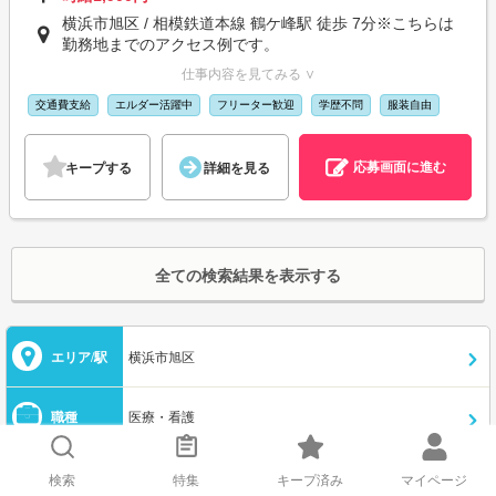
横浜市旭区 / 相模鉄道本線 鶴ケ峰駅 徒歩 7分※こちらは
勤務地までのアクセス例です。
仕事内容を見てみる ∨
交通費支給
エルダー活躍中
フリーター歓迎
学歴不問
服装自由
応募画面に進む
キープする
詳細を見る
全ての検索結果を表示する
エリア/駅
横浜市旭区
職種
医療・看護
給与/条件
選択してください
検索
特集
キープ済み
マイページ