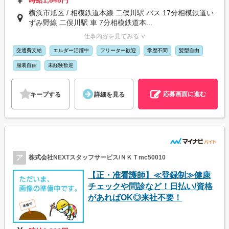
横浜市旭区 / 相模鉄道本線 二俣川駅 バス 17分相模鉄道い
ずみ野線 二俣川駅 車 7分相模鉄道本...
仕事内容を見てみる ∨
交通費支給
エルダー活躍中
フリーター歓迎
学歴不問
髪型自由
服装自由
未経験歓迎
応募画面に進む
キープする
詳細を見る
ア
株式会社NEXTスタッフサービス/ＮＫＴmc50010
【正・准看護師】≪登録制≫健康
チェックや問診など！日払い/資格
があればOK◎来社不要！