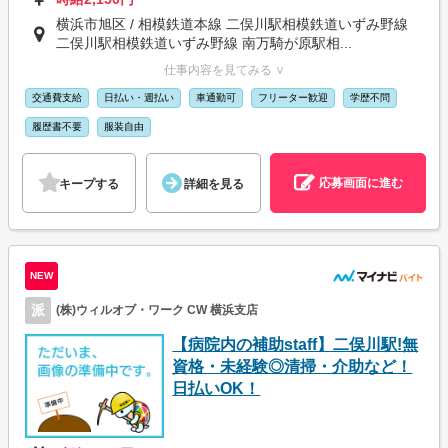
横浜市旭区 / 相模鉄道本線 二俣川駅相模鉄道いずみ野線
二俣川駅相模鉄道いずみ野線 南万騎が原駅相...
仕事内容を見てみる ∨
交通費支給
日払い・週払い
車通勤可
フリーター歓迎
学歴不問
履歴書不要
服装自由
応募画面に進む
キープする
詳細を見る
NEW
派
(株)ウィルオブ・ワーク CW 横浜支店
【病院内の補助staff】二俣川駅!無
資格・未経験◎清掃・介助など！
日払いOK！