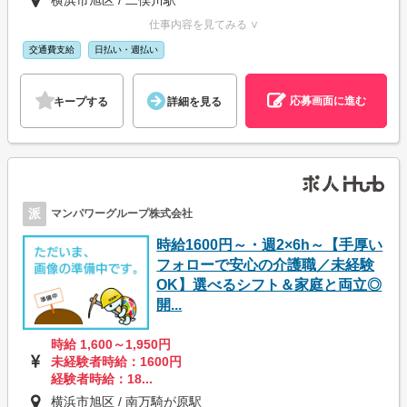
仕事内容を見てみる ∨
交通費支給
日払い・週払い
応募画面に進む
キープする
詳細を見る
派
マンパワーグループ株式会社
時給1600円～・週2×6h～【手厚い
フォローで安心の介護職／未経験
OK】選べるシフト＆家庭と両立◎
開...
時給 1,600～1,950円
未経験者時給：1600円
経験者時給：18...
横浜市旭区 / 南万騎が原駅