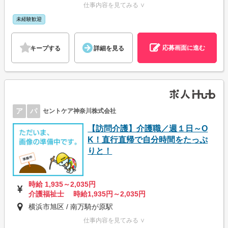
仕事内容を見てみる ∨
未経験歓迎
応募画面に進む
キープする
詳細を見る
ア
パ
セントケア神奈川株式会社
【訪問介護】介護職／週１日～O
K！直行直帰で自分時間をたっぷ
りと！
時給 1,935～2,035円
介護福祉士 時給1,935円～2,035円
横浜市旭区 / 南万騎が原駅
仕事内容を見てみる ∨