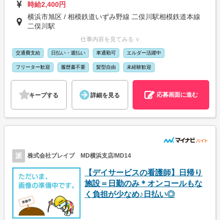
時給2,400円
横浜市旭区 / 相模鉄道いずみ野線 二俣川駅相模鉄道本線
二俣川駅
仕事内容を見てみる ∨
交通費支給
日払い・週払い
車通勤可
エルダー活躍中
フリーター歓迎
履歴書不要
髪型自由
未経験歓迎
応募画面に進む
キープする
詳細を見る
派
株式会社ブレイブ MD横浜支店/MD14
【デイサービスの看護師】日帰り
施設＝日勤のみ＊オンコールもな
く負担が少なめ♪日払い◎