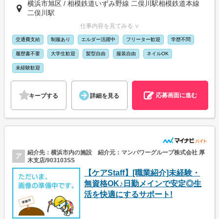
横浜市旭区 / 相模鉄道いずみ野線 二俣川駅相模鉄道本線
二俣川駅
仕事内容を見てみる ∨
交通費支給
制服あり
エルダー活躍中
フリーター歓迎
学歴不問
履歴書不要
大学生歓迎
髪型自由
服装自由
ネイルOK
未経験歓迎
応募画面に進む
キープする
詳細を見る
紹介先：横浜市内の施設 紹介元：マンパワーグループ株式会社 厚
ア
木支店/903103SS
【ケアStaff】[職業紹介]未経験・
無資格OK♪日勤メインで安定◎生
活を快適にするサポート!