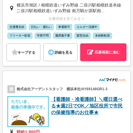
横浜市旭区 / 相模鉄道いずみ野線 二俣川駅相模鉄道本線
二俣川駅相模鉄道いずみ野線 南万騎が原駅相...
仕事内容を見てみる ∨
交通費支給
日払い・週払い
車通勤可
エルダー活躍中
フリーター歓迎
学歴不問
履歴書不要
髪型自由
未経験歓迎
応募画面に進む
キープする
詳細を見る
派
株式会社アーデントスタッフ 横浜本社/AY69148GR1-3
【看護師・准看護師】＼曜日選べ
る★週2日でOK／旭区役所で市民
の保健指導のお仕事★
時給1,900円