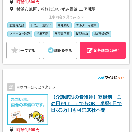
時給1,500円
横浜市旭区 / 相模鉄道いずみ野線 二俣川駅
仕事内容を見てみる ∨
交通費支給
日払い・週払い
車通勤可
エルダー活躍中
フリーター歓迎
学歴不問
履歴書不要
髪型自由
未経験歓迎
応募画面に進む
キープする
詳細を見る
派
ヨウコーほっとスタッフ
【介護施設の看護師】登録制「こ
の日だけ！」でもOK！単発1日で
日収3万円も可◎来社不要
時給1,900円