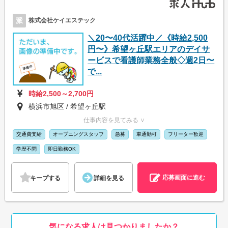
派
株式会社ケイエステック
＼20〜40代活躍中／《時給2,500
円〜》希望ヶ丘駅エリアのデイサ
ービスで看護師業務全般◇週2日〜
で...
時給2,500～2,700円
横浜市旭区 / 希望ヶ丘駅
仕事内容を見てみる ∨
交通費支給
オープニングスタッフ
急募
車通勤可
フリーター歓迎
学歴不問
即日勤務OK
応募画面に進む
キープする
詳細を見る
気になる求人は見つかりましたか？