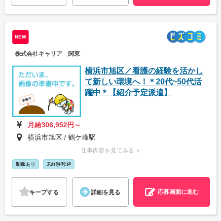
NEW
株式会社キャリア 関東
横浜市旭区／看護の経験を活かし
て新しい環境へ！＊20代~50代活
躍中＊【紹介予定派遣】
月給306,952円～
横浜市旭区 / 鶴ケ峰駅
仕事内容を見てみる ∨
制服あり
未経験歓迎
応募画面に進む
キープする
詳細を見る