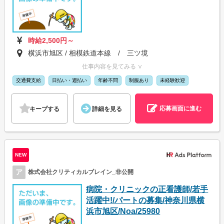
時給2,500円～
横浜市旭区 / 相模鉄道本線 / 三ツ境
仕事内容を見てみる ∨
交通費支給
日払い・週払い
年齢不問
制服あり
未経験歓迎
応募画面に進む
キープする
詳細を見る
NEW
ア
株式会社クリティカルブレイン_非公開
病院・クリニックの正看護師/若手
活躍中!/パートの募集/神奈川県横
浜市旭区/Noa/25980