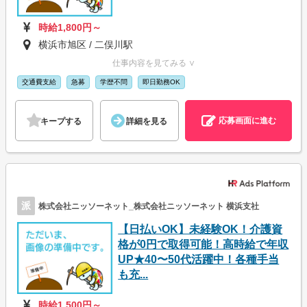
時給1,800円～
横浜市旭区 / 二俣川駅
仕事内容を見てみる ∨
交通費支給
急募
学歴不問
即日勤務OK
応募画面に進む
キープする
詳細を見る
派
株式会社ニッソーネット_株式会社ニッソーネット 横浜支社
【日払いOK】未経験OK！介護資
格が0円で取得可能！高時給で年収
UP★40〜50代活躍中！各種手当
も充...
時給1,500円～