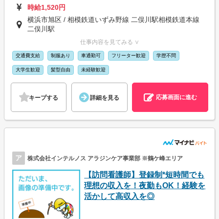
時給1,520円
横浜市旭区 / 相模鉄道いずみ野線 二俣川駅相模鉄道本線
二俣川駅
仕事内容を見てみる ∨
交通費支給
制服あり
車通勤可
フリーター歓迎
学歴不問
大学生歓迎
髪型自由
未経験歓迎
応募画面に進む
キープする
詳細を見る
ア
株式会社インテルノス アラジンケア事業部 ※鶴ケ峰エリア
【訪問看護師】登録制*短時間でも
理想の収入を！夜勤もOK！経験を
活かして高収入を◎