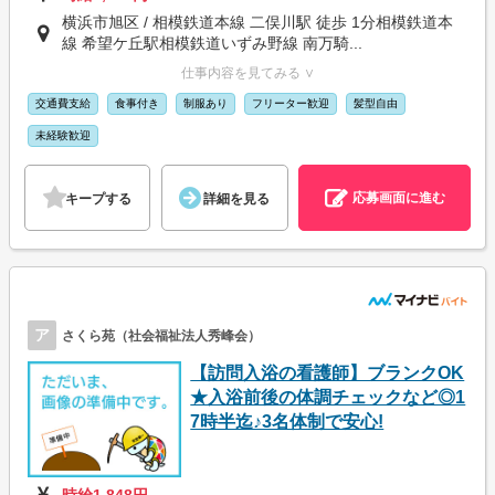
横浜市旭区 / 相模鉄道本線 二俣川駅 徒歩 1分相模鉄道本
線 希望ケ丘駅相模鉄道いずみ野線 南万騎...
仕事内容を見てみる ∨
交通費支給
食事付き
制服あり
フリーター歓迎
髪型自由
未経験歓迎
応募画面に進む
キープする
詳細を見る
ア
さくら苑（社会福祉法人秀峰会）
【訪問入浴の看護師】ブランクOK
★入浴前後の体調チェックなど◎1
7時半迄♪3名体制で安心!
時給1,848円