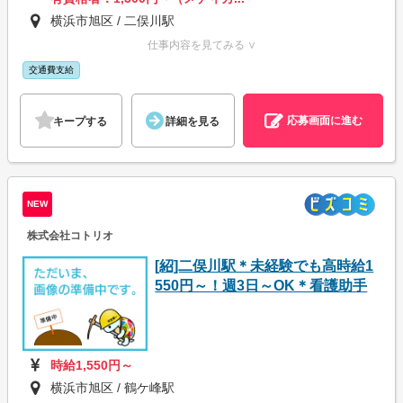
横浜市旭区 / 二俣川駅
仕事内容を見てみる ∨
交通費支給
応募画面に進む
キープする
詳細を見る
NEW
株式会社コトリオ
[紹]二俣川駅＊未経験でも高時給1
550円～！週3日～OK＊看護助手
時給1,550円～
横浜市旭区 / 鶴ケ峰駅