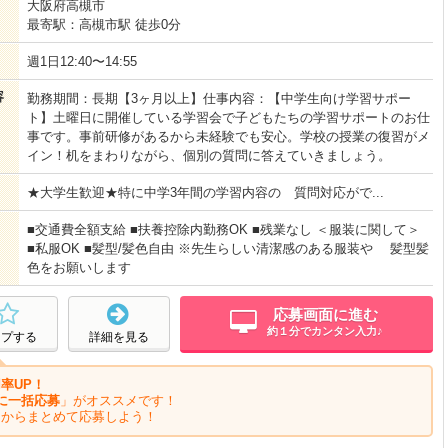
大阪府高槻市
最寄駅：高槻市駅 徒歩0分
週1日12:40〜14:55
容
勤務期間：長期【3ヶ月以上】仕事内容：【中学生向け学習サポー
ト】土曜日に開催している学習会で子どもたちの学習サポートのお仕
事です。事前研修があるから未経験でも安心。学校の授業の復習がメ
イン！机をまわりながら、個別の質問に答えていきましょう。
★大学生歓迎★特に中学3年間の学習内容の 質問対応がで...
■交通費全額支給 ■扶養控除内勤務OK ■残業なし ＜服装に関して＞
■私服OK ■髪型/髪色自由 ※先生らしい清潔感のある服装や 髪型髪
色をお願いします
応募画面に進む
約１分でカンタン入力♪
ープする
詳細を見る
率UP！
に一括応募
」がオススメです！
ジからまとめて応募しよう！