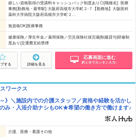
嬉しい資格取得の受講料キャッシュバック制度あり◎[職種名]: 医療
事務[勤務地・最寄駅]:大阪府高槻市大学町２-７【勤務地】大阪医科
薬科大学病院大阪府高槻市大学町２...
無資格OK|医療事務
健康保険／厚生年金／雇用保険／労災保険社保完備|制服貸与|研修制
度あり|交通費支給禁煙
応募画面に進む
約１分でカンタン入力♪
ープする
詳細を見る
スワークス
00円～》＼施設内での介護スタッフ／資格や経験を活かし
のみ・入浴介助ナシもOK★希望の働き方で働けます♪
介護、医療・看護その他