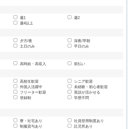
週1
週2
週4以上
夕方/夜
深夜/早朝
土日のみ
平日のみ
高時給・高収入
前払い
高校生歓迎
シニア歓迎
外国人活躍中
未経験・初心者歓迎
フリーター歓迎
英語が活かせる
登録制
学歴不問
寮・社宅あり
社員登用制度あり
制服貸与あり
託児所あり