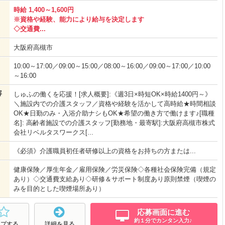
時給 1,400～1,600円
※資格や経験、能力により給与を決定します
◇交通費...
大阪府高槻市
10:00～17:00／09:00～15:00／08:00～16:00／09:00～17:00／10:00
～16:00
容
しゅふの働くを応援！[求人概要]:《週3日×時短OK×時給1400円～》
＼施設内での介護スタッフ／資格や経験を活かして高時給★時間相談
OK★日勤のみ・入浴介助ナシもOK★希望の働き方で働けます♪[職種
名]: 高齢者施設での介護スタッフ[勤務地・最寄駅]:大阪府高槻市株式
会社リベルタスワークス[...
《必須》介護職員初任者研修以上の資格をお持ちの方または...
健康保険／厚生年金／雇用保険／労災保険◇各種社会保険完備（規定
あり）◇交通費支給あり◇研修＆サポート制度あり原則禁煙（喫煙の
みを目的とした喫煙場所あり）
応募画面に進む
約１分でカンタン入力♪
ープする
詳細を見る