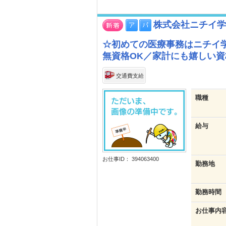
株式会社ニチイ学
☆初めての医療事務はニチイ
無資格OK／家計にも嬉しい
交通費支給
職種
給与
お仕事ID： 394063400
勤務地
勤務時間
お仕事内