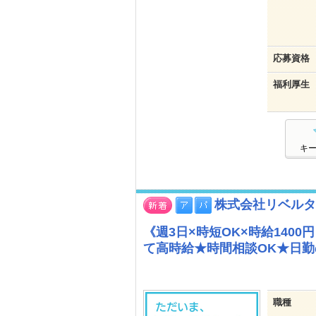
応募資格
福利厚生
キ
株式会社リベルタ
《週3日×時短OK×時給14
て高時給★時間相談OK★日勤
職種