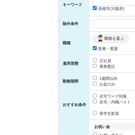
キーワード
高槻市(大阪府)
除外条件
職種を選ぶ
職種
医療・看護
正社員
雇用形態
業務委託
1週間以内
勤務期間
お盆のみ
在宅ワーク特集
在宅・内職バイト
おすすめ条件
留学生歓迎
お祝い金