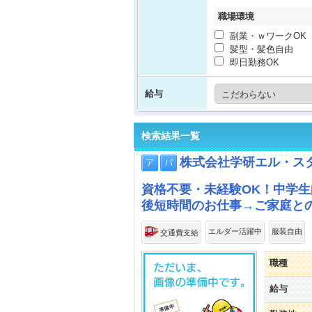
職場環境
副業・ｗワークOK
髪型・髪色自由
即日勤務OK
給与
検索結果一覧
株式会社学研エル・ス
資格不要・未経験OK！中学生
後短時間のお仕事→ご家庭と
エルダー活躍中
服装自由
交通費支給
職種
給与