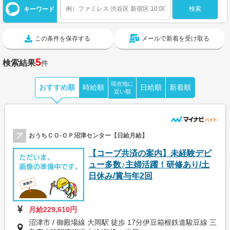
キーワード
この条件を保存する
メールで新着を受け取る
5
検索結果
件
現在地に
おすすめ順
時給順
日給順
新着順
近い順
ア
おうちＣＯ-ＯＰ沼津センター【日給月給】
【コープ共済の案内】未経験デビ
ュー多数♪主婦活躍！研修あり/土
日休み/賞与年2回
月給229,610円
沼津市 / 御殿場線 大岡駅 徒歩 17分伊豆箱根鉄道駿豆線 三