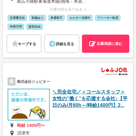
島広小路駅東海道本線(熱海－米原...
仕事内容を見てみる ∨
交通費支給
制服あり
車通勤可
エルダー活躍中
フリーター歓迎
学歴不問
髪型自由
応募画面に進む
キープする
詳細を見る
委
株式会社ジュピター
＼完全在宅／＜コールスタッフ＞
女性の”働く”を応援する会社♪【平
日のみ/月60h～/時給1400円】2...
時給 1400円〜
沼津市