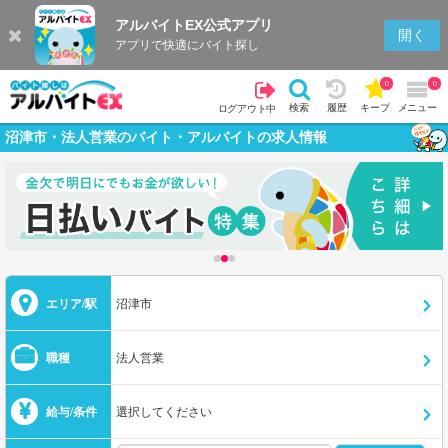
アルバイトEX公式アプリ
開く
アプリで快適にバイト探し
0
0
検索
履歴
キープ
メニュー
ログアウト中
沼津市・法人営業のバイト・アルバイトの求人情報
エリア/駅
沼津市
職種
法人営業
給与/条件
選択してください