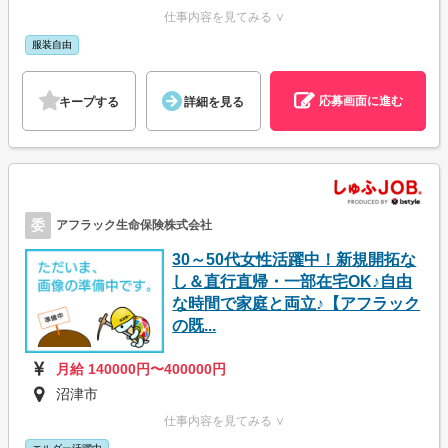
仕事内容を見てみる ∨
服装自由
応募画面に進む
キープする
詳細を見る
委
アフラック生命保険株式会社
30～50代女性活躍中！新規開拓な
し＆直行直帰・一部在宅OK♪自由
な時間で家庭と両立♪【アフラック
の既...
月給 140000円〜400000円
沼津市
仕事内容を見てみる ∨