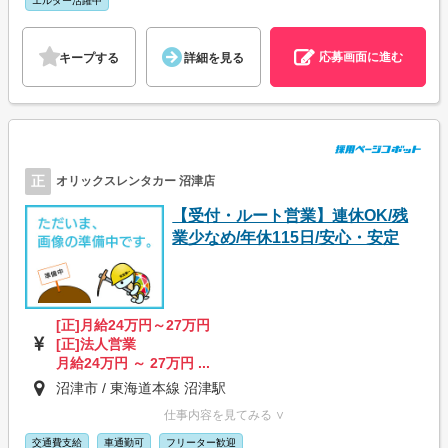
エルダー活躍中
応募画面に進む
キープする
詳細を見る
正
オリックスレンタカー 沼津店
【受付・ルート営業】連休OK/残
業少なめ/年休115日/安心・安定
[正]月給24万円～27万円
[正]法人営業
月給24万円 ～ 27万円 ...
沼津市 / 東海道本線 沼津駅
仕事内容を見てみる ∨
交通費支給
車通勤可
フリーター歓迎