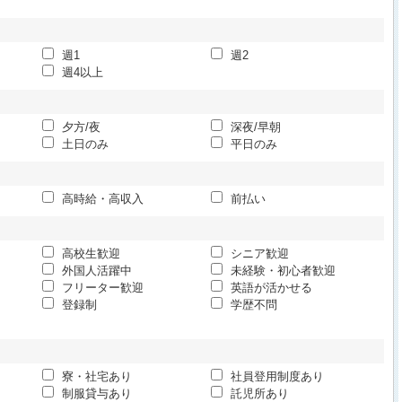
週1
週2
週4以上
夕方/夜
深夜/早朝
土日のみ
平日のみ
高時給・高収入
前払い
高校生歓迎
シニア歓迎
外国人活躍中
未経験・初心者歓迎
フリーター歓迎
英語が活かせる
登録制
学歴不問
寮・社宅あり
社員登用制度あり
制服貸与あり
託児所あり