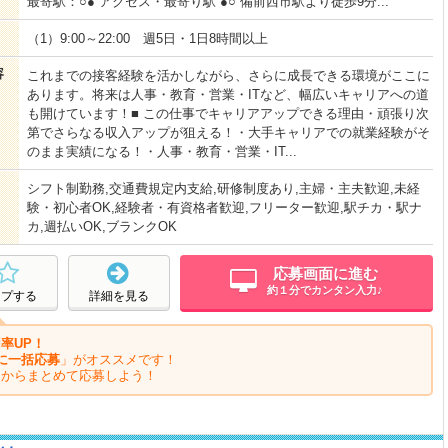
最寄駅：○● アクセス・最寄り駅 ●○ 備前西市駅より徒歩9分...
（1）9:00～22:00 週5日・1日8時間以上
容
これまでの接客経験を活かしながら、さらに成長できる環境がここに
あります。将来は人事・教育・営業・ITなど、幅広いキャリアへの道
も開けています！■ この仕事でキャリアアップできる理由・頑張り次
第でさらなる収入アップが狙える！・大手キャリアでの就業経験がそ
のまま実績になる！・人事・教育・営業・IT...
シフト制勤務,交通費規定内支給,研修制度あり,主婦・主夫歓迎,未経
験・初心者OK,経験者・有資格者歓迎,フリーター歓迎,駅チカ・駅ナ
カ,週払いOK,ブランクOK
応募画面に進む
約１分でカンタン入力♪
ープする
詳細を見る
率UP！
に一括応募
」がオススメです！
ジからまとめて応募しよう！