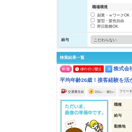
職場環境
副業・ｗワークOK
髪型・髪色自由
即日勤務OK
給与
検索結果一覧
株式会
平均年齢26歳！接客経験を
フリー
交通費支給
日払い・週払い
職種
給与
勤務地