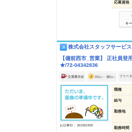
応募資格
キ
株式会社スタッフサービス
【備前西市_営業】 正社員登
★/72-04342836
フリー
交通費支給
日払い・週払い
職種
給与
勤務地
お仕事ID： 363362458
勤務時間