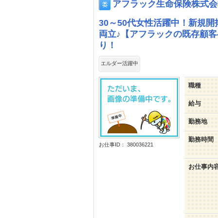
アフラック生命保険株式会
30～50代女性活躍中！新規
両立♪【アフラックの既存顧
り！
エルダー活躍中
職種
給与
勤務地
勤務時間
お仕事ID： 380036221
お仕事内