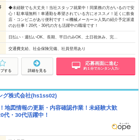
容
◆未経験でも大丈夫！当社スタッフ就業中！同業務の方がいるので安
心！駐車場無料！車通勤を希望されている方にオススメ！近くに飲食
店・コンビニがあり便利です！≪機械メーカー≫人気の紹介予定派遣
のお仕事！20代・30代の方も活躍中の職場です！
日払い・週払いOK、長期、平日のみOK、土日祝休み、完...
交通費支給、社会保険完備、社員登用あり
応募画面に進む
約１分でカンタン入力♪
ープする
詳細を見る
株式会社(hs1ss02)
躍中！地図情報の更新・内容確認作業！未経験大歓
89 20代・30代活躍中！