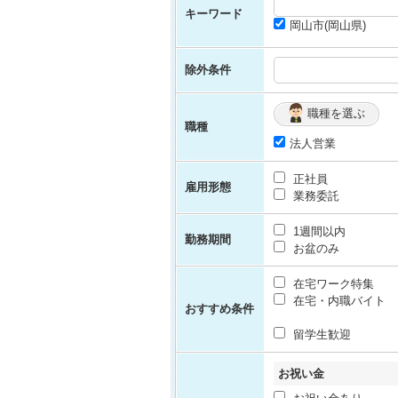
キーワード
岡山市(岡山県)
除外条件
職種を選ぶ
職種
法人営業
正社員
雇用形態
業務委託
1週間以内
勤務期間
お盆のみ
在宅ワーク特集
在宅・内職バイト
おすすめ条件
留学生歓迎
お祝い金