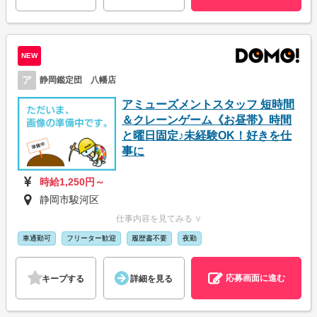
NEW
ア
静岡鑑定団 八幡店
アミューズメントスタッフ 短時間
＆クレーンゲーム《お昼帯》時間
と曜日固定♪未経験OK！好きを仕
事に
時給1,250円～
静岡市駿河区
仕事内容を見てみる ∨
車通勤可
フリーター歓迎
履歴書不要
夜勤
応募画面に進む
キープする
詳細を見る