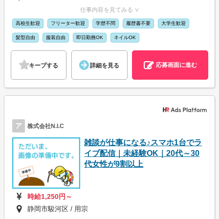
仕事内容を見てみる ∨
高校生歓迎
フリーター歓迎
学歴不問
履歴書不要
大学生歓迎
髪型自由
服装自由
即日勤務OK
ネイルOK
応募画面に進む
キープする
詳細を見る
ア
株式会社N.I.C
雑談が仕事になる♪スマホ1台でラ
イブ配信｜未経験OK｜20代～30
代女性が9割以上
時給1,250円～
静岡市駿河区 / 用宗