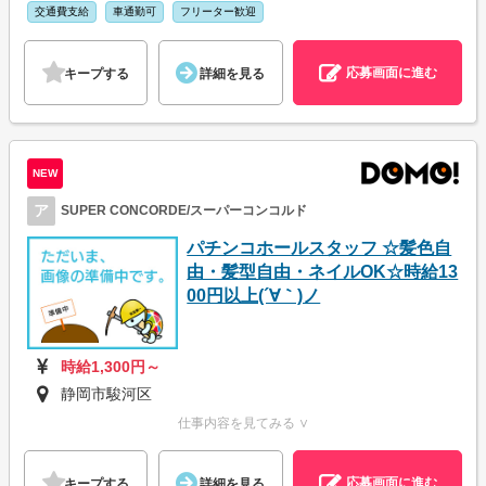
交通費支給
車通勤可
フリーター歓迎
応募画面に進む
キープする
詳細を見る
NEW
ア
SUPER CONCORDE/スーパーコンコルド
パチンコホールスタッフ ☆髪色自
由・髪型自由・ネイルOK☆時給13
00円以上(´∀｀)ノ
時給1,300円～
静岡市駿河区
仕事内容を見てみる ∨
応募画面に進む
キープする
詳細を見る