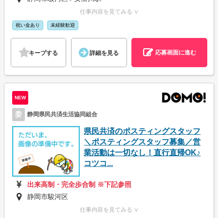
仕事内容を見てみる ∨
祝い金あり
未経験歓迎
応募画面に進む
キープする
詳細を見る
NEW
委
静岡県民共済生活協同組合
県民共済のポスティングスタッフ
＼ポスティングスタッフ募集／営
業活動は一切なし！直行直帰OK♪
コツコ...
出来高制・完全歩合制 ※下記参照
静岡市駿河区
仕事内容を見てみる ∨