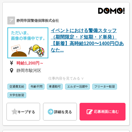
ア
静岡帝国警備保障株式会社
イベントにおける警備スタッフ
（期間限定・ド短期・ド単発）
【新着】高時給1200〜1400円◎あ
なた...
時給1,200円～
静岡市駿河区
仕事内容を見てみる ∨
交通費支給
年齢不問
車通勤可
エルダー活躍中
フリーター歓迎
大学生歓迎
応募画面に進む
キープする
詳細を見る