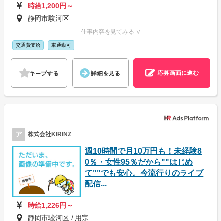
時給1,200円～
静岡市駿河区
仕事内容を見てみる ∨
交通費支給
車通勤可
応募画面に進む
キープする
詳細を見る
ア
株式会社KIRINZ
週10時間で月10万円も！未経験8
0％・女性95％だから""はじめ
て""でも安心。今流行りのライブ
配信...
時給1,226円～
静岡市駿河区 / 用宗