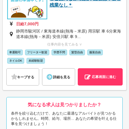
残業なし＊
日給7,000円
静岡市駿河区 / 東海道本線(熱海－米原) 用宗駅 車 6分東海
道本線(熱海－米原) 安倍川駅 車 9...
仕事内容を見てみる ∨
車通勤可
フリーター歓迎
学歴不問
髪型自由
服装自由
ネイルOK
未経験歓迎
応募画面に進む
キープする
詳細を見る
気になる求人は見つかりましたか？
条件を絞り込むだけで、あなたに最適なアルバイトが見つかる
かもしれません。時間、給与、場所... あなたの希望を叶える仕
事を見つけましょう！