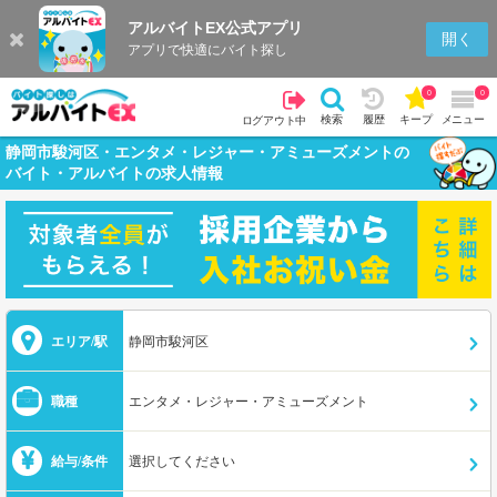
アルバイトEX公式アプリ
開く
アプリで快適にバイト探し
0
0
検索
履歴
キープ
メニュー
ログアウト中
静岡市駿河区・エンタメ・レジャー・アミューズメントの
バイト・アルバイトの求人情報
エリア/駅
静岡市駿河区
職種
エンタメ・レジャー・アミューズメント
給与/条件
選択してください