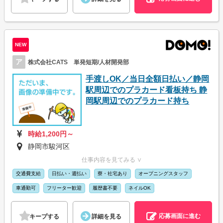
NEW
ア
株式会社CATS 単発短期/人材開発部
手渡しOK／当日全額日払い／静岡
駅周辺でのプラカード看板持ち 静
岡駅周辺でのプラカード持ち
時給1,200円～
静岡市駿河区
仕事内容を見てみる ∨
交通費支給
日払い・週払い
寮・社宅あり
オープニングスタッフ
車通勤可
フリーター歓迎
履歴書不要
ネイルOK
応募画面に進む
キープする
詳細を見る