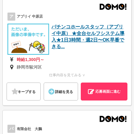
ア
アプリイ 中原店
パチンコホールスタッフ（アプリ
イ中原） ★全台セルフシステム導
入★1日3時間・週2日〜OK早番で
きる...
時給1,300円～
静岡市駿河区
仕事内容を見てみる ∨
応募画面に進む
キープする
詳細を見る
パ
有限会社 大鵬