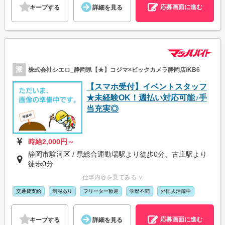
応募画面に進む
キープする
詳細を見る
派
株式会社シエロ_静岡県【★】コジマ×ビックカメラ静岡店/KB6
【スマホ受付】イベントスタッフ
★未経験OK！週払い対応可能♪手
当充実◎
時給2,000円～
静岡市駿河区 / 県総合運動場駅より徒歩0分、古庄駅より
徒歩0分
仕事内容を見てみる ∨
交通費支給
制服あり
フリーター歓迎
学歴不問
外国人活躍中
応募画面に進む
キープする
詳細を見る