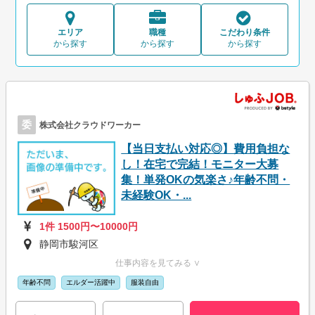
エリア
職種
こだわり条件
から探す
から探す
から探す
委
株式会社クラウドワーカー
【当日支払い対応◎】費用負担な
し！在宅で完結！モニター大募
集！単発OKの気楽さ♪年齢不問・
未経験OK・...
1件 1500円〜10000円
静岡市駿河区
仕事内容を見てみる ∨
年齢不問
エルダー活躍中
服装自由