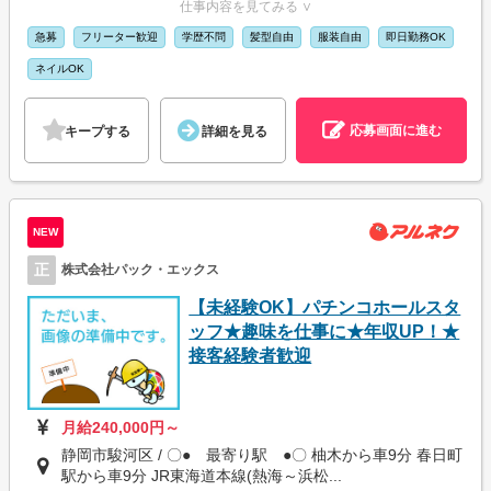
仕事内容を見てみる ∨
急募
フリーター歓迎
学歴不問
髪型自由
服装自由
即日勤務OK
ネイルOK
応募画面に進む
キープする
詳細を見る
NEW
正
株式会社パック・エックス
【未経験OK】パチンコホールスタ
ッフ★趣味を仕事に★年収UP！★
接客経験者歓迎
月給240,000円～
静岡市駿河区 / 〇● 最寄り駅 ●〇 柚木から車9分 春日町
駅から車9分 JR東海道本線(熱海～浜松...