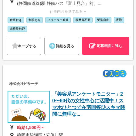
(静岡鉄道線)駅 静鉄バス「富士見台」前、...
仕事内容を見てみる ∨
食事付き
制服あり
フリーター歓迎
履歴書不要
髪型自由
夜勤
未経験歓迎
応募画面に進む
キープする
詳細を見る
株式会社ビサーチ
「美容系アンケートモニター」2
0〜60代の女性中心に活躍中！ス
マホひとつで在宅回答◎スキマ時
間に無理な...
時給1,500円～
静岡市駿河区 / 安倍川駅