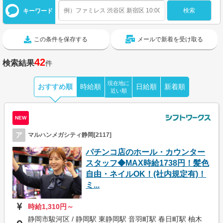
キーワード
この条件を保存する
メールで新着を受け取る
42
検索結果
件
現在地に
おすすめ順
時給順
日給順
新着順
近い順
NEW
ア
マルハンメガシティ静岡[2117]
パチンコ店のホール・カウンター
スタッフ◆MAX時給1738円！髪色
自由・ネイルOK！(社内規定有)！
ミ...
時給1,310円～
静岡市駿河区 / 静岡駅 東静岡駅 音羽町駅 春日町駅 柚木