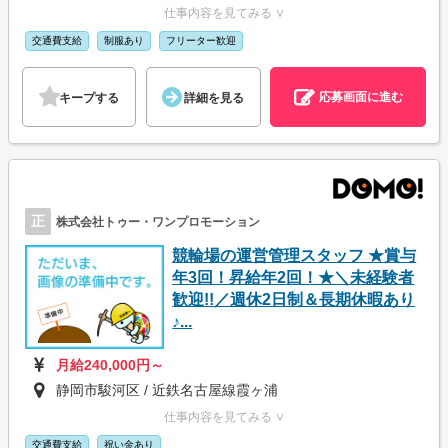
仕事内容を見てみる ∨
交通費支給
制服あり
フリーター歓迎
応募画面に進む
キープする
詳細を見る
正
株式会社トゥー・ワンプロモーション
競輪場の運営管理スタッフ ★賞与
年3回！昇給年2回！★＼未経験者
歓迎!!／週休2日制＆長期休暇あり
♪...
月給240,000円～
静岡市駿河区 / 近鉄名古屋線霞ヶ浦
仕事内容を見てみる ∨
交通費支給
祝い金あり