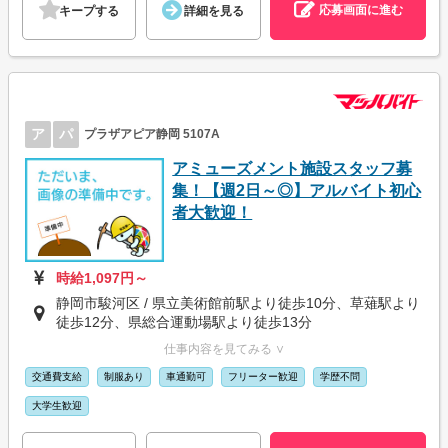
応募画面に進む
キープする
詳細を見る
ア
パ
プラザアピア静岡 5107A
アミューズメント施設スタッフ募
集！【週2日～◎】アルバイト初心
者大歓迎！
時給1,097円～
静岡市駿河区 / 県立美術館前駅より徒歩10分、草薙駅より
徒歩12分、県総合運動場駅より徒歩13分
仕事内容を見てみる ∨
交通費支給
制服あり
車通勤可
フリーター歓迎
学歴不問
大学生歓迎