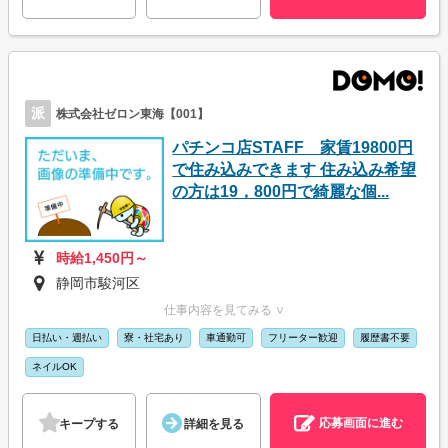
派
株式会社ゼロン東海【001】
パチンコ店STAFF 家賃19800円
で住み込みできます 住み込み希望
の方は19，800円で綺麗な個...
時給1,450円～
静岡市駿河区
仕事内容を見てみる ∨
日払い・週払い
寮・社宅あり
車通勤可
フリーター歓迎
履歴書不要
ネイルOK
応募画面に進む
キープする
詳細を見る