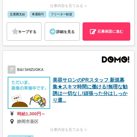
仕事内容を見てみる ∨
交通費支給
車通勤可
フリーター歓迎
応募画面に進む
キープする
詳細を見る
ア
B&I SHIZUOKA
美容サロンのPRスタッフ 新規募
集★スキマ時間に働ける!無理な勧
誘は一切なし!頑張った分はしっか
り還...
時給1,300円～
静岡市葵区
仕事内容を見てみる ∨