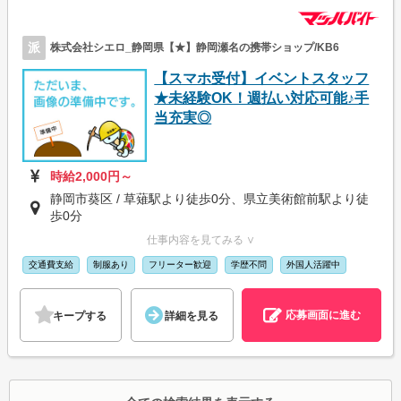
派
株式会社シエロ_静岡県【★】静岡瀬名の携帯ショップ/KB6
【スマホ受付】イベントスタッフ
★未経験OK！週払い対応可能♪手
当充実◎
時給2,000円～
静岡市葵区 / 草薙駅より徒歩0分、県立美術館前駅より徒
歩0分
仕事内容を見てみる ∨
交通費支給
制服あり
フリーター歓迎
学歴不問
外国人活躍中
応募画面に進む
キープする
詳細を見る