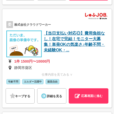
委
株式会社クラウドワーカー
【当日支払い対応◎】費用負担な
し！在宅で完結！モニター大募
集！単発OKの気楽さ♪年齢不問・
未経験OK・...
1件 1500円〜10000円
静岡市葵区
仕事内容を見てみる ∨
年齢不問
エルダー活躍中
服装自由
応募画面に進む
キープする
詳細を見る