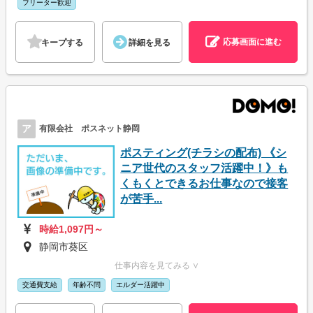
フリーター歓迎
応募画面に進む
キープする
詳細を見る
ア
有限会社 ポスネット静岡
ポスティング(チラシの配布) 《シ
ニア世代のスタッフ活躍中！》も
くもくとできるお仕事なので接客
が苦手...
時給1,097円～
静岡市葵区
仕事内容を見てみる ∨
交通費支給
年齢不問
エルダー活躍中