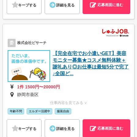
応募画面に進む
キープする
詳細を見る
委
株式会社ビサーチ
【完全在宅でお小遣いGET】美容
モニター募集★コスメ無料体験＋
謝礼あり◎お仕事は最短5分で完了
♪全国ど...
1件 1500円〜20000円
静岡市葵区
仕事内容を見てみる ∨
年齢不問
エルダー活躍中
服装自由
応募画面に進む
キープする
詳細を見る