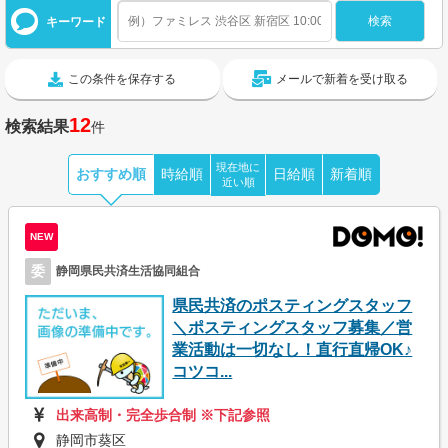
キーワード
この条件を保存する
メールで新着を受け取る
12
検索結果
件
現在地に
おすすめ順
時給順
日給順
新着順
近い順
NEW
委
静岡県民共済生活協同組合
県民共済のポスティングスタッフ
＼ポスティングスタッフ募集／営
業活動は一切なし！直行直帰OK♪
コツコ...
出来高制・完全歩合制 ※下記参照
静岡市葵区