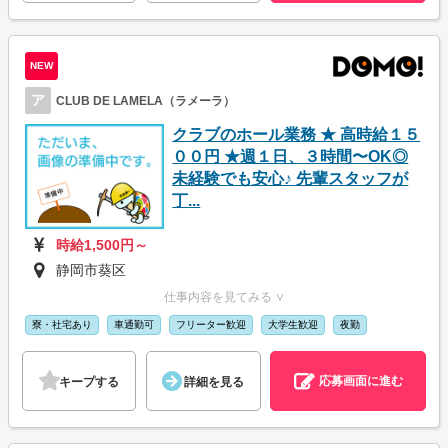
NEW
ア
CLUB DE LAMELA（ラメーラ）
クラブのホール業務 ★ 高時給１５
００円 ★週１日、３時間〜OK◎
未経験でも安心♪ 先輩スタッフが
丁...
時給1,500円～
静岡市葵区
仕事内容を見てみる ∨
寮・社宅あり
車通勤可
フリーター歓迎
大学生歓迎
夜勤
応募画面に進む
キープする
詳細を見る