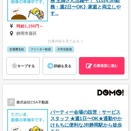
務 主婦さん活躍中！《1日4.5h勤
務・週2日〜OK》家庭と両立しや
す...
時給1,150円～
静岡市葵区
仕事内容を見てみる ∨
交通費支給
フリーター歓迎
大学生歓迎
応募画面に進む
キープする
詳細を見る
ア
株式会社CSA不動産
パーティー会場の設営・サービス
スタッフ ★週1日〜OK★通勤やか
けもちに便利なJR静岡駅から徒歩