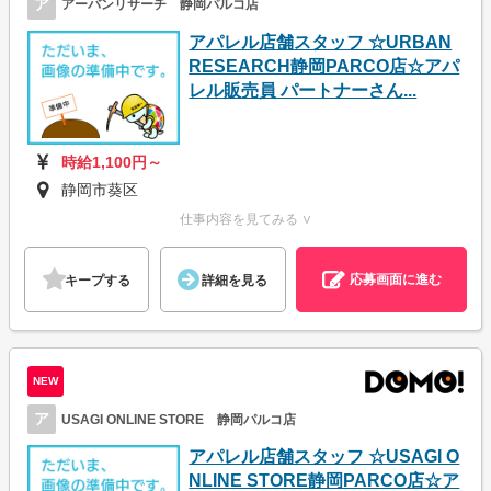
ア
アーバンリサーチ 静岡パルコ店
アパレル店舗スタッフ ☆URBAN
RESEARCH静岡PARCO店☆アパ
レル販売員 パートナーさん...
時給1,100円～
静岡市葵区
仕事内容を見てみる ∨
応募画面に進む
キープする
詳細を見る
NEW
ア
USAGI ONLINE STORE 静岡パルコ店
アパレル店舗スタッフ ☆USAGI O
NLINE STORE静岡PARCO店☆ア