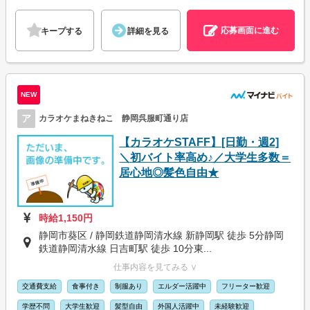
応募画面に進む
キープする
詳細を見る
NEW
ア
カラオケまねきねこ 静岡呉服町通り店
【カラオケSTAFF】[日勤・週2]
＼初バイト率高め♪／大学生多数＝
居心地◎髪色自由★
時給1,150円
静岡市葵区 / 静岡鉄道静岡清水線 新静岡駅 徒歩 5分静岡
鉄道静岡清水線 日吉町駅 徒歩 10分東...
仕事内容を見てみる ∨
交通費支給
食事付き
制服あり
エルダー活躍中
フリーター歓迎
学歴不問
大学生歓迎
髪型自由
外国人活躍中
未経験歓迎