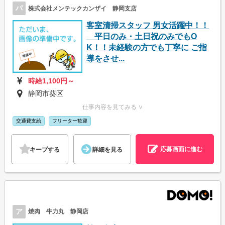
パ
株式会社メンテックカンザイ 静岡支店
客室清掃スタッフ 男女活躍中！！
平日のみ・土日祝のみでもO
K！！未経験の方でも丁寧に ご指
導をさせ...
時給1,100円～
静岡市葵区
仕事内容を見てみる ∨
交通費支給
フリーター歓迎
応募画面に進む
キープする
詳細を見る
ア
焼肉 牛力丸 静岡店