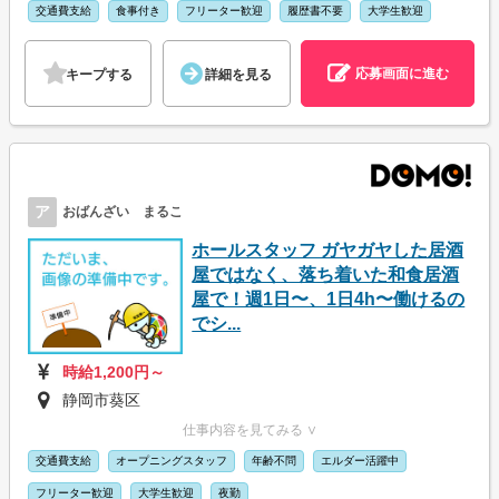
交通費支給
食事付き
フリーター歓迎
履歴書不要
大学生歓迎
応募画面に進む
キープする
詳細を見る
ア
おばんざい まるこ
ホールスタッフ ガヤガヤした居酒
屋ではなく、落ち着いた和食居酒
屋で！週1日〜、1日4h〜働けるの
でシ...
時給1,200円～
静岡市葵区
仕事内容を見てみる ∨
交通費支給
オープニングスタッフ
年齢不問
エルダー活躍中
フリーター歓迎
大学生歓迎
夜勤