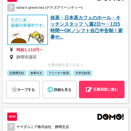
ア
nana's green tea (ナナズグリーンティー)
抹茶・日本茶カフェのホール・キ
ッチンスタッフ ＼週2日〜・1日5
時間〜OK／シフト自己申告制！家
事や...
時給1,110円～
静岡市葵区
仕事内容を見てみる ∨
交通費支給
食事付き
フリーター歓迎
大学生歓迎
応募画面に進む
キープする
詳細を見る
NEW
ア
ヤマダユニア株式会社 静岡支店