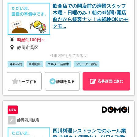
飲食店での開店前の清掃スタッフ
木曜・日曜のみ！朝の3時間♪開店
前だから接客ナシ！未経験OKのモ
クモ...
時給1,100円～
静岡市葵区
仕事内容を見てみる ∨
年齢不問
車通勤可
エルダー活躍中
フリーター歓迎
応募画面に進む
キープする
詳細を見る
NEW
ア
静岡四川飯店
四川料理レストランでのホール業