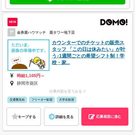
NEW
ア
金券屋ハウマッチ 葵タワー地下店
カウンターでのチケットの販売ス
タッフ 「この日は休みたい」が叶
う♪1週間ごとの希望シフト制！学
校・家...
時給1,105円～
静岡市葵区
仕事内容を見てみる ∨
交通費支給
フリーター歓迎
大学生歓迎
応募画面に進む
キープする
詳細を見る