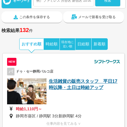
キーワード
この条件を保存する
メールで新着を受け取る
132
検索結果
件
現在地に
おすすめ順
時給順
日給順
新着順
近い順
NEW
パ
ドゥ・セー静岡パルコ店
生活雑貨の販売スタッフ 平日17
時以降・土日は時給アップ
時給1,110円～
静岡市葵区 / 静岡駅 3分新静岡駅 4分
仕事内容を見てみる ∨