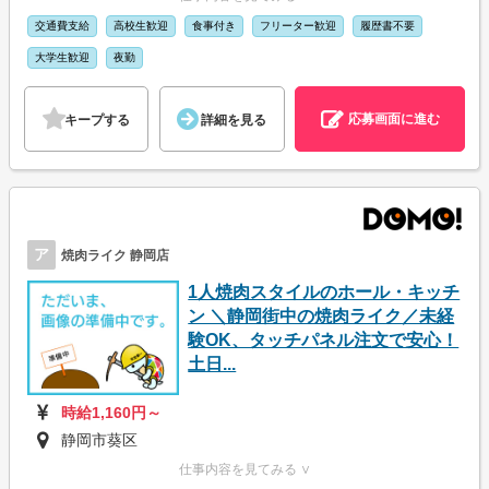
交通費支給
高校生歓迎
食事付き
フリーター歓迎
履歴書不要
大学生歓迎
夜勤
応募画面に進む
キープする
詳細を見る
ア
焼肉ライク 静岡店
1人焼肉スタイルのホール・キッチ
ン ＼静岡街中の焼肉ライク／未経
験OK、タッチパネル注文で安心！
土日...
時給1,160円～
静岡市葵区
仕事内容を見てみる ∨