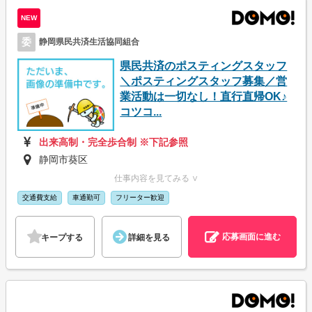
NEW
委
静岡県民共済生活協同組合
県民共済のポスティングスタッフ
＼ポスティングスタッフ募集／営
業活動は一切なし！直行直帰OK♪
コツコ...
出来高制・完全歩合制 ※下記参照
静岡市葵区
仕事内容を見てみる ∨
交通費支給
車通勤可
フリーター歓迎
応募画面に進む
キープする
詳細を見る