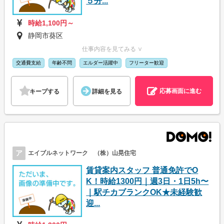
５分...
時給1,100円～
静岡市葵区
仕事内容を見てみる ∨
交通費支給
年齢不問
エルダー活躍中
フリーター歓迎
応募画面に進む
キープする
詳細を見る
ア
エイブルネットワーク （株）山晃住宅
賃貸案内スタッフ 普通免許でO
K！時給1300円｜週3日・1日5h〜
｜駅チカブランクOK★未経験歓
迎...