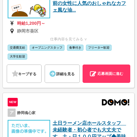
前の女性に人気のおしゃれなカフ
ェ風な油...
時給1,200円～
静岡市葵区
仕事内容を見てみる ∨
交通費支給
オープニングスタッフ
食事付き
フリーター歓迎
大学生歓迎
応募画面に進む
キープする
詳細を見る
NEW
ア
静岡魂心家
土日ラーメン店ホールスタッフ
未経験者・初心者でも大丈夫で
す。土・日１００円アップ◆美味