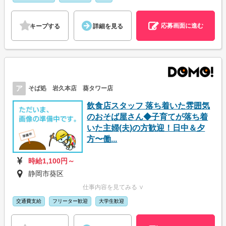
応募画面に進む
キープする
詳細を見る
ア
そば処 岩久本店 葵タワー店
飲食店スタッフ 落ち着いた雰囲気
のおそば屋さん◆子育てが落ち着
いた主婦(夫)の方歓迎！日中＆夕
方〜働...
時給1,100円～
静岡市葵区
仕事内容を見てみる ∨
交通費支給
フリーター歓迎
大学生歓迎