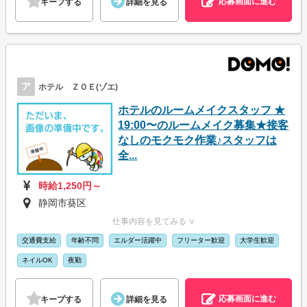
応募画面に進む
キープする
詳細を見る
ア
ホテル ＺＯＥ(ゾエ)
ホテルのルームメイクスタッフ ★
19:00〜のルームメイク募集★接客
なしのモクモク作業♪スタッフは
全...
時給1,250円～
静岡市葵区
仕事内容を見てみる ∨
交通費支給
年齢不問
エルダー活躍中
フリーター歓迎
大学生歓迎
ネイルOK
夜勤
応募画面に進む
キープする
詳細を見る