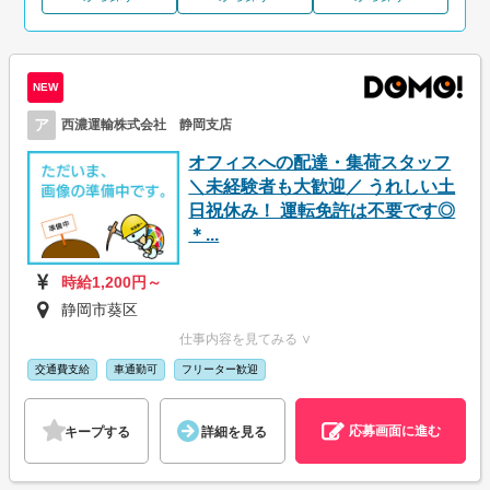
NEW
ア
西濃運輸株式会社 静岡支店
オフィスへの配達・集荷スタッフ
＼未経験者も大歓迎／ うれしい土
日祝休み！ 運転免許は不要です◎
＊...
時給1,200円～
静岡市葵区
仕事内容を見てみる ∨
交通費支給
車通勤可
フリーター歓迎
応募画面に進む
キープする
詳細を見る