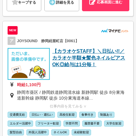
応募画面に進む
キープする
詳細を見る
NEW
ア
JOYSOUND 静岡紺屋町店【0061】
【カラオケSTAFF】＼日払い!!／
カラオケ半額★髪色ネイルピアス
OK◎給与は1分毎！
時給1,100円
静岡市葵区 / 静岡鉄道静岡清水線 新静岡駅 徒歩 8分東海
道新幹線 静岡駅 徒歩 10分東海道本線...
仕事内容を見てみる ∨
交通費支給
日払い・週払い
高校生歓迎
食事付き
制服あり
エルダー活躍中
フリーター歓迎
学歴不問
履歴書不要
大学生歓迎
髪型自由
外国人活躍中
ネイルOK
未経験歓迎