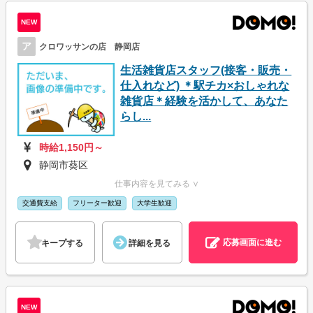
NEW
ア
クロワッサンの店 静岡店
生活雑貨店スタッフ(接客・販売・
仕入れなど) ＊駅チカ×おしゃれな
雑貨店＊経験を活かして、あなた
らし...
時給1,150円～
静岡市葵区
仕事内容を見てみる ∨
交通費支給
フリーター歓迎
大学生歓迎
応募画面に進む
キープする
詳細を見る
NEW