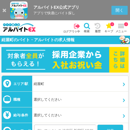
アルバイトEX公式アプリ
開く
アプリで快適にバイト探し
0
0
検索
履歴
キープ
メニュー
ログアウト中
紺屋町のバイト・アルバイトの求人情報
エリア/駅
紺屋町
職種
選択してください
給与/条件
選択してください