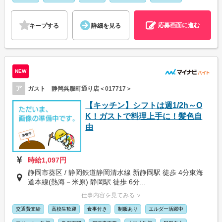
応募画面に進む
キープする
詳細を見る
NEW
ア
ガスト 静岡呉服町通り店＜017717＞
【キッチン】シフトは週1/2h～O
K！ガストで料理上手に！髪色自
由
時給1,097円
静岡市葵区 / 静岡鉄道静岡清水線 新静岡駅 徒歩 4分東海
道本線(熱海－米原) 静岡駅 徒歩 6分...
仕事内容を見てみる ∨
交通費支給
高校生歓迎
食事付き
制服あり
エルダー活躍中