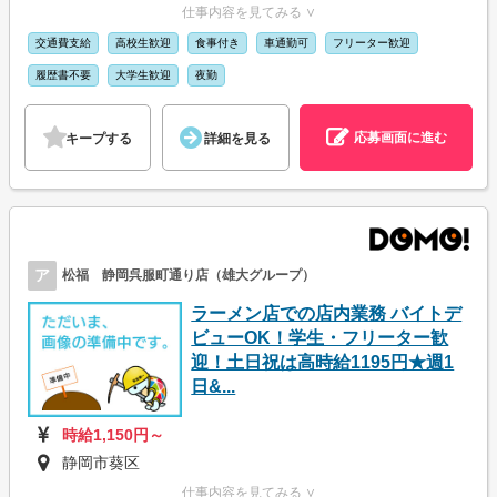
仕事内容を見てみる ∨
交通費支給
高校生歓迎
食事付き
車通勤可
フリーター歓迎
履歴書不要
大学生歓迎
夜勤
応募画面に進む
キープする
詳細を見る
ア
松福 静岡呉服町通り店（雄大グループ）
ラーメン店での店内業務 バイトデ
ビューOK！学生・フリーター歓
迎！土日祝は高時給1195円★週1
日&...
時給1,150円～
静岡市葵区
仕事内容を見てみる ∨