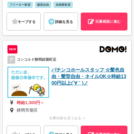
フリーター歓迎
服装自由
未経験歓迎
応募画面に進む
キープする
詳細を見る
NEW
ア
コンコルド静岡紺屋町店
パチンコホールスタッフ ☆髪色自
由・髪型自由・ネイルOK☆時給13
00円以上(´∀｀)ノ
時給1,300円～
静岡市葵区
仕事内容を見てみる ∨