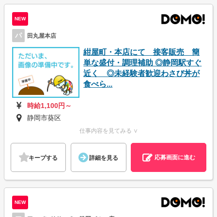
NEW
パ
田丸屋本店
紺屋町・本店にて 接客販売 簡
単な盛付・調理補助 ◎静岡駅すぐ
近く ◎未経験者歓迎わさび丼が
食べら...
時給1,100円～
静岡市葵区
仕事内容を見てみる ∨
応募画面に進む
キープする
詳細を見る
NEW