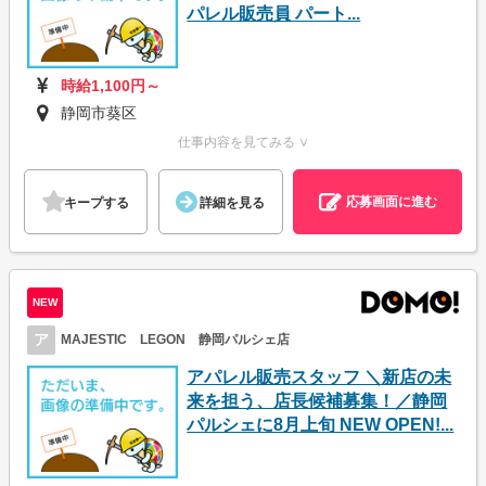
パレル販売員 パート...
時給1,100円～
静岡市葵区
仕事内容を見てみる ∨
応募画面に進む
キープする
詳細を見る
NEW
ア
MAJESTIC LEGON 静岡パルシェ店
アパレル販売スタッフ ＼新店の未
来を担う、店長候補募集！／静岡
パルシェに8月上旬 NEW OPEN!...