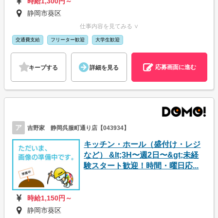
時給1,300円～
静岡市葵区
仕事内容を見てみる ∨
交通費支給
フリーター歓迎
大学生歓迎
応募画面に進む
キープする
詳細を見る
ア
吉野家 静岡呉服町通り店【043934】
キッチン・ホール（盛付け・レジ
など） &lt;3H〜週2日〜&gt;未経
験スタート歓迎！時間・曜日応...
時給1,150円～
静岡市葵区