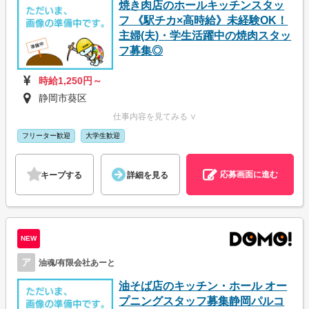
焼き肉店のホールキッチンスタッ
フ 《駅チカ×高時給》未経験OK！
主婦(夫)・学生活躍中の焼肉スタッ
フ募集◎
時給1,250円～
静岡市葵区
仕事内容を見てみる ∨
フリーター歓迎
大学生歓迎
応募画面に進む
キープする
詳細を見る
NEW
ア
油魂/有限会社あーと
油そば店のキッチン・ホール オー
プニングスタッフ募集静岡パルコ