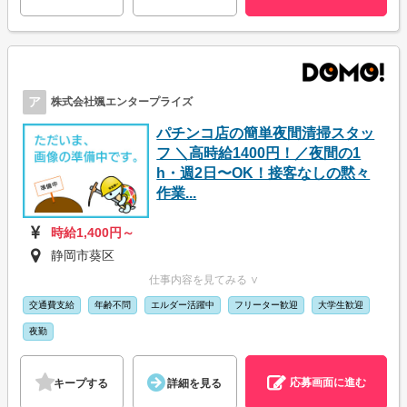
ア
株式会社颯エンタープライズ
パチンコ店の簡単夜間清掃スタッ
フ ＼高時給1400円！／夜間の1
h・週2日〜OK！接客なしの黙々
作業...
時給1,400円～
静岡市葵区
仕事内容を見てみる ∨
交通費支給
年齢不問
エルダー活躍中
フリーター歓迎
大学生歓迎
夜勤
応募画面に進む
キープする
詳細を見る