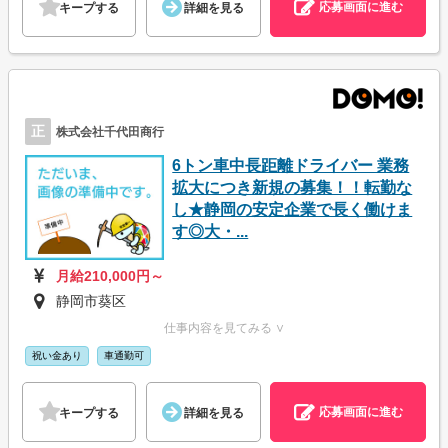
応募画面に進む
キープする
詳細を見る
正
株式会社千代田商行
6トン車中長距離ドライバー 業務
拡大につき新規の募集！！転勤な
し★静岡の安定企業で長く働けま
す◎大・...
月給210,000円～
静岡市葵区
仕事内容を見てみる ∨
祝い金あり
車通勤可
応募画面に進む
キープする
詳細を見る