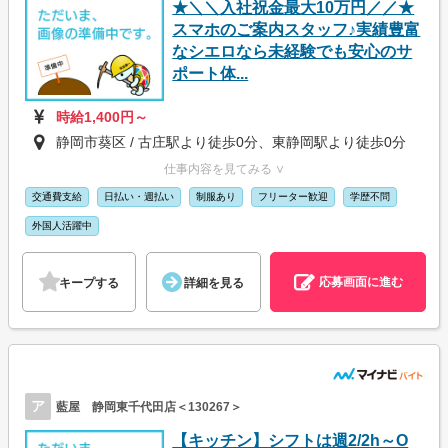
★＼＼入社祝金最大10万円／／★
スマホのご案内スタッフ♪実績豊富
なシエロなら未経験でも安心のサ
ポート体...
時給1,400円～
静岡市葵区 / 古庄駅より徒歩0分、東静岡駅より徒歩0分
仕事内容を見てみる ∨
交通費支給
日払い・週払い
制服あり
フリーター歓迎
学歴不問
外国人活躍中
応募画面に進む
キープする
詳細を見る
ア
藍屋 静岡東千代田店＜130267＞
【キッチン】シフトは週2/2h～O