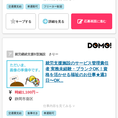
交通費支給
車通勤可
フリーター歓迎
応募画面に進む
キープする
詳細を見る
ア
就労継続支援B型施設 さりー
就労支援施設のサービス管理責任
者 実務未経験・ブランクOK！資
格を活かせる福祉のお仕事★週3
日〜OK...
時給1,100円～
静岡市葵区
仕事内容を見てみる ∨
交通費支給
食事付き
車通勤可