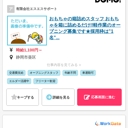
ア
有限会社エスエスサポート
おもちゃの箱詰めスタッフ おもち
ゃを箱に詰めるだけ!!軽作業のオー
プニング募集です★採用枠は"1
名"...
時給1,100円～
静岡市葵区
仕事内容を見てみる ∨
交通費支給
オープニングスタッフ
年齢不問
車通勤可
エルダー活躍中
フリーター歓迎
応募画面に進む
キープする
詳細を見る