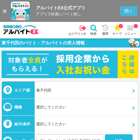
アルバイトEX公式アプリ
開く
アプリで快適にバイト探し
0
0
検索
履歴
キープ
メニュー
ログアウト中
東千代田のバイト・アルバイトの求人情報
エリア/駅
東千代田
職種
選択してください
給与/条件
選択してください