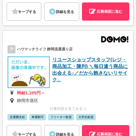
応募画面に進む
キープする
詳細を見る
ア
ハウマッチライフ 静岡流通通り店
リユースショップスタッフ(レジ・
商品加工・陳列) ＼毎日違う商品に
出会える♪／だから飽きないリサイ
ク...
時給1,105円～
静岡市葵区
仕事内容を見てみる ∨
交通費支給
車通勤可
フリーター歓迎
大学生歓迎
応募画面に進む
キープする
詳細を見る