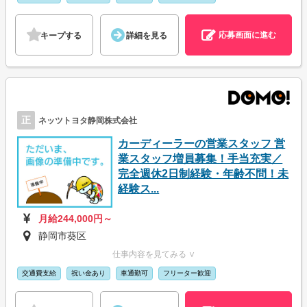
応募画面に進む
キープする
詳細を見る
正
ネッツトヨタ静岡株式会社
カーディーラーの営業スタッフ 営
業スタッフ増員募集！手当充実／
完全週休2日制経験・年齢不問！未
経験ス...
月給244,000円～
静岡市葵区
仕事内容を見てみる ∨
交通費支給
祝い金あり
車通勤可
フリーター歓迎