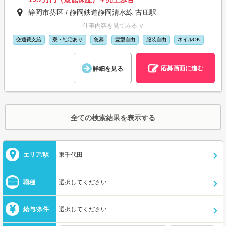
静岡市葵区 / 静岡鉄道静岡清水線 古庄駅
仕事内容を見てみる ∨
交通費支給
寮・社宅あり
急募
髪型自由
服装自由
ネイルOK
応募画面に進む
詳細を見る
全ての検索結果を表示する
エリア/駅
東千代田
職種
選択してください
給与/条件
選択してください