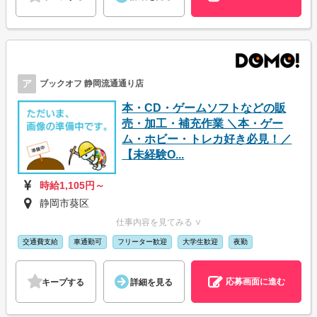
ア
ブックオフ 静岡流通通り店
本・CD・ゲームソフトなどの販
売・加工・補充作業 ＼本・ゲー
ム・ホビー・トレカ好き必見！／
【未経験O...
時給1,105円～
静岡市葵区
仕事内容を見てみる ∨
交通費支給
車通勤可
フリーター歓迎
大学生歓迎
夜勤
応募画面に進む
キープする
詳細を見る