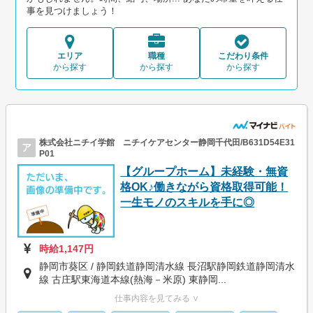
事を見つけましょう！
エリア
職種
こだわり条件
から探す
から探す
から探す
株式会社ニチイ学館 ニチイケアセンター静岡千代田/B631D54E31
ア
P01
【グループホーム】未経験・無資
格OK♪働きながら資格取得可能！
一生モノのスキルを手に◎
時給1,147円
静岡市葵区 / 静岡鉄道静岡清水線 長沼駅静岡鉄道静岡清水
線 古庄駅東海道本線(熱海－米原) 東静岡...
仕事内容を見てみる ∨