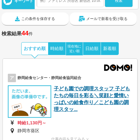
キーワード
この条件を保存する
メールで新着を受け取る
44
検索結果
件
現在地に
おすすめ順
時給順
日給順
新着順
近い順
ア
静岡給食センター・静岡給食協同組合
子ども園での調理スタッフ 子ども
たちの毎日を彩る＼笑顔と愛情い
っぱいの給食作り／こども園の調
理スタッ...
時給1,130円～
静岡市葵区
仕事内容を見てみる ∨