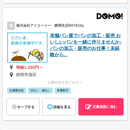
派
株式会社アイエーイー 静岡支店/007832g
老舗パン屋でパンの加工・販売 お
いしいパンを一緒に作りませんか♪
パンの加工・販売のお仕事！未経
験から...
時給1,250円～
静岡市葵区
仕事内容を見てみる ∨
交通費支給
日払い・週払い
車通勤可
応募画面に進む
キープする
詳細を見る