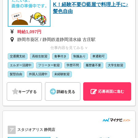
K！経験不要◎藍屋で料理上手に♪
髪色自由
時給1,097円
静岡市葵区 / 静岡鉄道静岡清水線 古庄駅
仕事内容を見てみる ∨
交通費支給
高校生歓迎
食事付き
制服あり
車通勤可
エルダー活躍中
フリーター歓迎
学歴不問
履歴書不要
大学生歓迎
髪型自由
外国人活躍中
未経験歓迎
応募画面に進む
キープする
詳細を見る
ア
スタジオアリス 静岡店