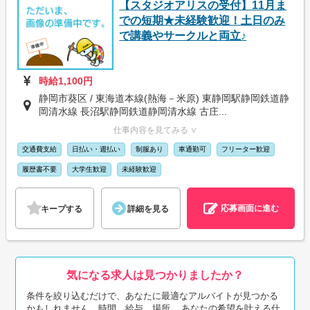
【スタジオアリスの受付】11月ま
での短期★未経験歓迎！土日のみ
で講義やサークルと両立♪
時給1,100円
静岡市葵区 / 東海道本線(熱海－米原) 東静岡駅静岡鉄道静
岡清水線 長沼駅静岡鉄道静岡清水線 古庄...
仕事内容を見てみる ∨
交通費支給
日払い・週払い
制服あり
車通勤可
フリーター歓迎
履歴書不要
大学生歓迎
未経験歓迎
応募画面に進む
キープする
詳細を見る
気になる求人は見つかりましたか？
条件を絞り込むだけで、あなたに最適なアルバイトが見つかる
かもしれません。時間、給与、場所... あなたの希望を叶える仕