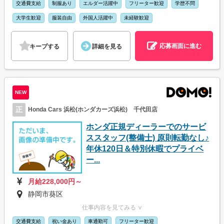
交通費支給
制服あり
エルダー活躍中
フリーター歓迎
学歴不問
大学生歓迎
服装自由
外国人活躍中
未経験歓迎
応募画面に進む
キープする
詳細を見る
NEW
正
Honda Cars 浜松(ホンダカーズ浜松) 千代田店
ホンダ正規ディーラーでのサービ
ススタッフ(整備士) 原則転勤なし♪
年休120日＆特別休暇でプライベ
ー...
月給228,000円～
静岡市葵区
仕事内容を見てみる ∨
交通費支給
祝い金あり
車通勤可
フリーター歓迎