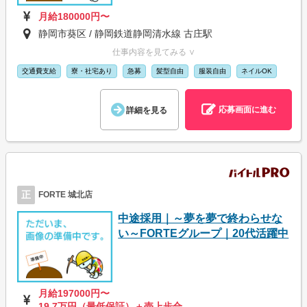
月給180000円〜
静岡市葵区 / 静岡鉄道静岡清水線 古庄駅
仕事内容を見てみる ∨
交通費支給
寮・社宅あり
急募
髪型自由
服装自由
ネイルOK
応募画面に進む
詳細を見る
正
FORTE 城北店
中途採用｜～夢を夢で終わらせな
い～FORTEグループ｜20代活躍中
月給197000円〜
19.7万円（最低保証）＋売上歩合