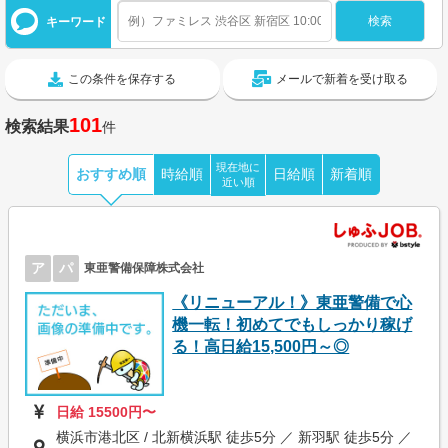
キーワード
この条件を保存する
メールで新着を受け取る
101
検索結果
件
現在地に
おすすめ順
時給順
日給順
新着順
近い順
ア
パ
東亜警備保障株式会社
《リニューアル！》東亜警備で心
機一転！初めてでもしっかり稼げ
る！高日給15,500円～◎
日給 15500円〜
横浜市港北区 / 北新横浜駅 徒歩5分 ／ 新羽駅 徒歩5分 ／