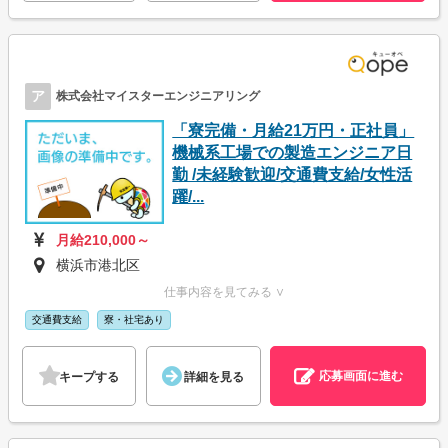
ア
株式会社マイスターエンジニアリング
「寮完備・月給21万円・正社員」
機械系工場での製造エンジニア日
勤 /未経験歓迎/交通費支給/女性活
躍/...
月給210,000～
横浜市港北区
仕事内容を見てみる ∨
交通費支給
寮・社宅あり
応募画面に進む
キープする
詳細を見る