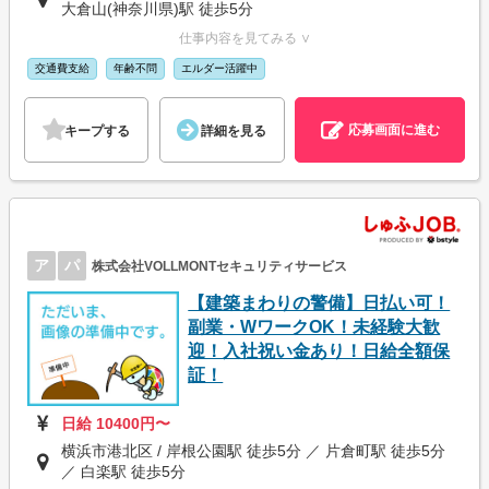
大倉山(神奈川県)駅 徒歩5分
仕事内容を見てみる ∨
交通費支給
年齢不問
エルダー活躍中
応募画面に進む
キープする
詳細を見る
ア
パ
株式会社VOLLMONTセキュリティサービス
【建築まわりの警備】日払い可！
副業・WワークOK！未経験大歓
迎！入社祝い金あり！日給全額保
証！
日給 10400円〜
横浜市港北区 / 岸根公園駅 徒歩5分 ／ 片倉町駅 徒歩5分
／ 白楽駅 徒歩5分