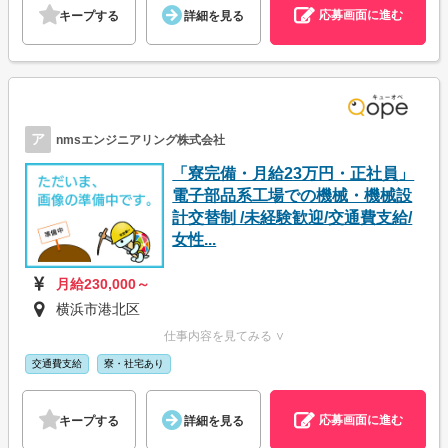
応募画面に進む
キープする
詳細を見る
ア
nmsエンジニアリング株式会社
「寮完備・月給23万円・正社員」
電子部品系工場での機械・機械設
計交替制 /未経験歓迎/交通費支給/
女性...
月給230,000～
横浜市港北区
仕事内容を見てみる ∨
交通費支給
寮・社宅あり
応募画面に進む
キープする
詳細を見る