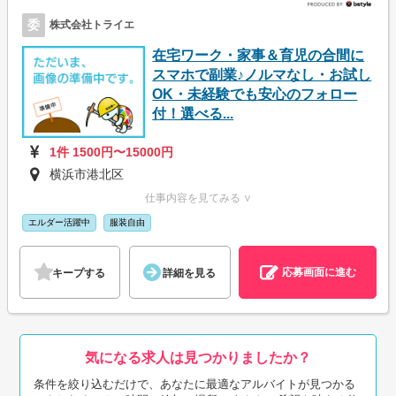
委
株式会社トライエ
在宅ワーク・家事＆育児の合間に
スマホで副業♪ノルマなし・お試し
OK・未経験でも安心のフォロー
付！選べる...
1件 1500円〜15000円
横浜市港北区
仕事内容を見てみる ∨
エルダー活躍中
服装自由
応募画面に進む
キープする
詳細を見る
気になる求人は見つかりましたか？
条件を絞り込むだけで、あなたに最適なアルバイトが見つかる