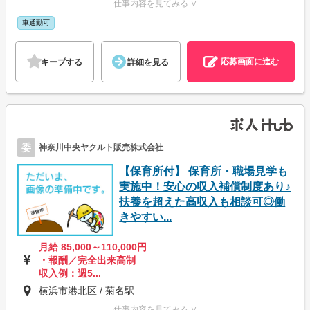
仕事内容を見てみる ∨
車通勤可
応募画面に進む
キープする
詳細を見る
委
神奈川中央ヤクルト販売株式会社
【保育所付】 保育所・職場見学も
実施中！安心の収入補償制度あり♪
扶養を超えた高収入も相談可◎働
きやすい...
月給 85,000～110,000円
・報酬／完全出来高制
収入例：週5...
横浜市港北区 / 菊名駅
仕事内容を見てみる ∨