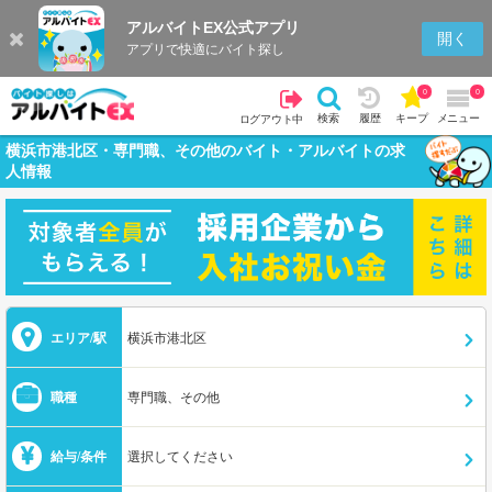
アルバイトEX公式アプリ
開く
アプリで快適にバイト探し
0
0
検索
履歴
キープ
メニュー
ログアウト中
横浜市港北区・専門職、その他のバイト・アルバイトの求
人情報
エリア/駅
横浜市港北区
職種
専門職、その他
給与/条件
選択してください