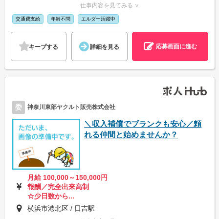
仕事内容を見てみる ∨
交通費支給
年齢不問
エルダー活躍中
応募画面に進む
キープする
詳細を見る
委
神奈川東部ヤクルト販売株式会社
＼収入補償でブランクも安心／頼
れる仲間と始めませんか？
月給 100,000～150,000円
報酬／完全出来高制
☆少日数から...
横浜市港北区 / 日吉駅