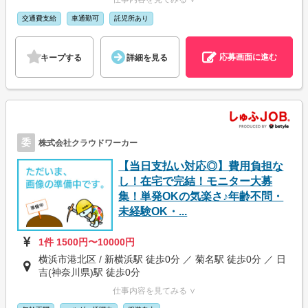
交通費支給
車通勤可
託児所あり
応募画面に進む
キープする
詳細を見る
委
株式会社クラウドワーカー
【当日支払い対応◎】費用負担な
し！在宅で完結！モニター大募
集！単発OKの気楽さ♪年齢不問・
未経験OK・...
1件 1500円〜10000円
横浜市港北区 / 新横浜駅 徒歩0分 ／ 菊名駅 徒歩0分 ／ 日
吉(神奈川県)駅 徒歩0分
仕事内容を見てみる ∨