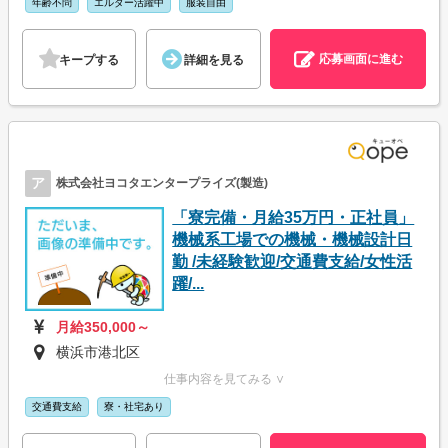
年齢不問
エルダー活躍中
服装自由
応募画面に進む
キープする
詳細を見る
ア
株式会社ヨコタエンタープライズ(製造)
「寮完備・月給35万円・正社員」
機械系工場での機械・機械設計日
勤 /未経験歓迎/交通費支給/女性活
躍/...
月給350,000～
横浜市港北区
仕事内容を見てみる ∨
交通費支給
寮・社宅あり