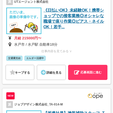
派
UTエージェント株式会社
《日払いOK》未経験OK！携帯シ
ョップでの接客業務◎オシャレな
職場で座り作業◎ピアス・ネイル
OK！若手...
月給 215000円〜
水戸市 / 水戸駅 自動車18分
仕事内容を見てみる ∨
交通費支給
エルダー活躍中
応募画面に進む
キープする
詳細を見る
NEW
派
ジョブデザイン株式会社_TA-014-M