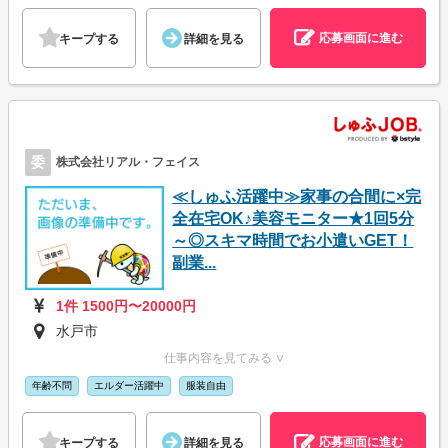
応募画面に進む
キープする
詳細を見る
委
株式会社リアル・フェイス
≪しゅふ活躍中≫家事の合間に×完
全在宅OK♪美容モニター★1回5分
～◎スキマ時間でお小遣いGET！
副業...
1件 1500円〜20000円
水戸市
仕事内容を見てみる ∨
年齢不問
エルダー活躍中
服装自由
応募画面に進む
キープする
詳細を見る