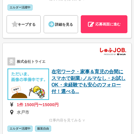
エルダー活躍中
応募画面に進む
キープする
詳細を見る
委
株式会社トライエ
在宅ワーク・家事＆育児の合間に
スマホで副業♪ノルマなし・お試し
OK・未経験でも安心のフォロー
付！選べる...
1件 1500円〜15000円
水戸市
仕事内容を見てみる ∨
エルダー活躍中
服装自由