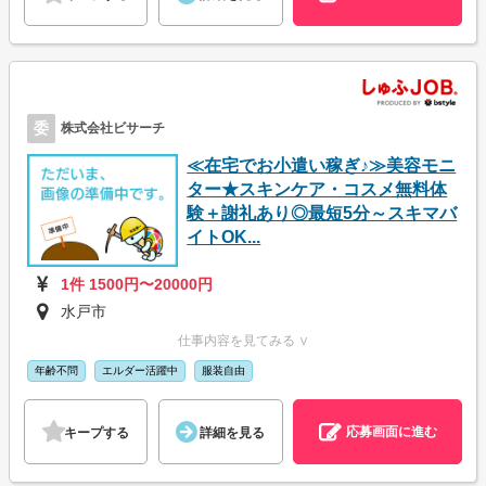
委
株式会社ビサーチ
≪在宅でお小遣い稼ぎ♪≫美容モニ
ター★スキンケア・コスメ無料体
験＋謝礼あり◎最短5分～スキマバ
イトOK...
1件 1500円〜20000円
水戸市
仕事内容を見てみる ∨
年齢不問
エルダー活躍中
服装自由
応募画面に進む
キープする
詳細を見る