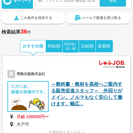
キーワード
この条件を保存する
メールで新着を受け取る
36
検索結果
件
現在地に
おすすめ順
時給順
日給順
新着順
近い順
委
実教出版株式会社
～教科書・教材を高校へご案内す
る販売促進スタッフ～ 外回りが
メイン。ノルマもなく安心して働
けます。幅広...
月給 108500円〜
水戸市
仕事内容を見てみる ∨