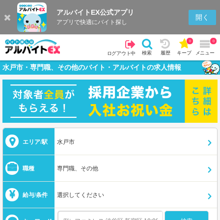
アルバイトEX公式アプリ
開く
アプリで快適にバイト探し
0
0
検索
履歴
キープ
メニュー
ログアウト中
水戸市・専門職、その他のバイト・アルバイトの求人情報
エリア/駅
水戸市
職種
専門職、その他
給与/条件
選択してください