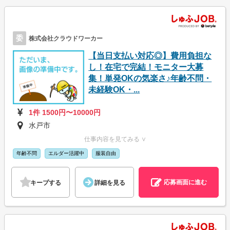
委
株式会社クラウドワーカー
【当日支払い対応◎】費用負担な
し！在宅で完結！モニター大募
集！単発OKの気楽さ♪年齢不問・
未経験OK・...
1件 1500円〜10000円
水戸市
仕事内容を見てみる ∨
年齢不問
エルダー活躍中
服装自由
応募画面に進む
キープする
詳細を見る