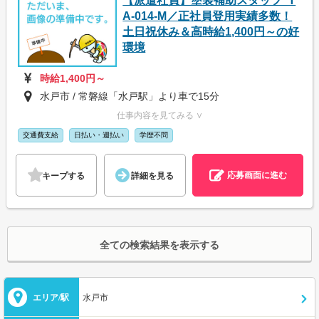
【派遣社員】塗装補助スタッフ_T
A-014-M／正社員登用実績多数！
土日祝休み＆高時給1,400円～の好
環境
時給1,400円～
水戸市 / 常磐線「水戸駅」より車で15分
仕事内容を見てみる ∨
交通費支給
日払い・週払い
学歴不問
応募画面に進む
キープする
詳細を見る
全ての検索結果を表示する
エリア/駅
水戸市