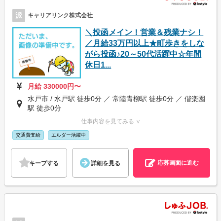
派
キャリアリンク株式会社
＼投函メイン！営業＆残業ナシ！
／月給33万円以上★町歩きをしな
がら投函♪20～50代活躍中☆年間
休日1...
月給 330000円〜
水戸市 / 水戸駅 徒歩0分 ／ 常陸青柳駅 徒歩0分 ／ 偕楽園
駅 徒歩0分
仕事内容を見てみる ∨
交通費支給
エルダー活躍中
応募画面に進む
キープする
詳細を見る