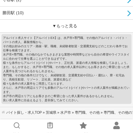
勝田駅 (10)
▼もっと見る
アルバイト求人サイト【アルバイトEX】は、水戸市×専門職、その他のアルバイト・バイト・
パートの求人、募集情報から、
その他お好みのエリア・路線・駅、職種、未経験者歓迎・交通費支給などのこだわり条件でお
仕事を検索できます。
水戸市×専門職、その他のなかでもさまざまな業態や時間帯などから自分の希望やライフスタイ
ルに合わせて仕事を選ぶことができるはずです。
様々な条件からアルバイト[バイト]やパート、正社員、派遣の求人情報を検索してみましょう。
また、もしかすると、水戸市×専門職、その他の求人案件以外にもお客さまのご希望に合った求
人案件を見つけられるかもしれません。
専門職、その他の条件だけでなく、未経験歓迎、交通費支給や日払い・週払い、寮・社宅あ
り、高校生歓迎、リゾート、正社員、派遣社員など
様々な条件の求人案件をご用意しております。
さらに、水戸市の周辺エリアでも多数のアルバイト[バイト]やパートの求人案件が掲載されてい
ます。
水戸市の周辺エリアにもお客さまのご希望に合った求人案件があるかもしれません。
良い求人案件に出会えるよう、是非探してみてください。
バイト探し・求人TOP
»
茨城県
»
水戸市
»
専門職、その他
» 専門職、その他
会社概要
｜
利用規約
｜
個人情報の取り扱いについて
｜
お問い合わせ
サイトマップ
｜
企業ご担当者様へ
｜
キーワードから探す