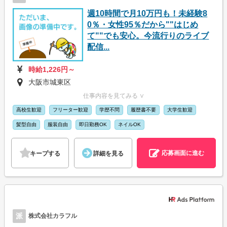
週10時間で月10万円も！未経験8
0％・女性95％だから""はじめ
て""でも安心。今流行りのライブ
配信...
時給1,226円～
大阪市城東区
仕事内容を見てみる ∨
高校生歓迎
フリーター歓迎
学歴不問
履歴書不要
大学生歓迎
髪型自由
服装自由
即日勤務OK
ネイルOK
応募画面に進む
キープする
詳細を見る
派
株式会社カラフル