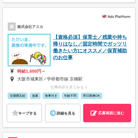
派
株式会社アスカ
【資格必須】保育士／残業や持ち
帰りはなし／固定時間でガッツリ
働きたい方にオススメ／保育補助
のお仕事
時給1,600円～
大阪市城東区 / 学研都市線 京橋駅
仕事内容を見てみる ∨
交通費支給
急募
食事付き
年齢不問
即日勤務OK
応募画面に進む
キープする
詳細を見る