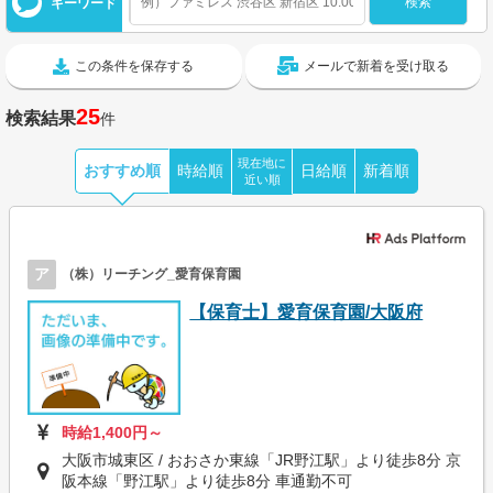
キーワード
この条件を保存する
メールで新着を受け取る
25
検索結果
件
現在地に
おすすめ順
時給順
日給順
新着順
近い順
ア
（株）リーチング_愛育保育園
【保育士】愛育保育園/大阪府
時給1,400円～
大阪市城東区 / おおさか東線「JR野江駅」より徒歩8分 京
阪本線「野江駅」より徒歩8分 車通勤不可