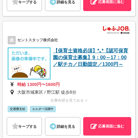
応募画面に進む
キープする
詳細を見る
派
セントスタッフ株式会社
【保育士資格必須】*｡*【認可保育
園の保育士募集】9：00～17：00
／駅チカ／日勤固定／1300円～
時給 1300円〜1600円
大阪市城東区 / 野江駅 徒歩8分
仕事内容を見てみる ∨
交通費支給
エルダー活躍中
応募画面に進む
キープする
詳細を見る