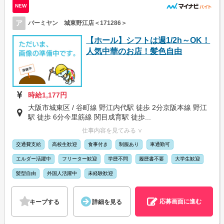
NEW
ア
バーミヤン 城東野江店＜171286＞
【ホール】シフトは週1/2h～OK！
人気中華のお店！髪色自由
時給1,177円
大阪市城東区 / 谷町線 野江内代駅 徒歩 2分京阪本線 野江
駅 徒歩 6分今里筋線 関目成育駅 徒歩...
仕事内容を見てみる ∨
交通費支給
高校生歓迎
食事付き
制服あり
車通勤可
エルダー活躍中
フリーター歓迎
学歴不問
履歴書不要
大学生歓迎
髪型自由
外国人活躍中
未経験歓迎
応募画面に進む
キープする
詳細を見る