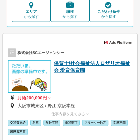
エリア
職種
こだわり条件
から探す
から探す
から探す
正
株式会社SCエージェンシー
保育士/社会福祉法人ロザリオ福祉
会 愛育保育園
月給200,000円～
大阪市城東区 / 野江 京阪本線
仕事内容を見てみる ∨
交通費支給
急募
年齢不問
車通勤可
フリーター歓迎
学歴不問
履歴書不要