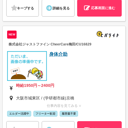
応募画面に進む
キープする
詳細を見る
NEW
株式会社ジャストファイン CheerCare梅田/CU16829
身体介助
時給1950円～2400円
大阪市城東区 / (学研都市線)京橋
仕事内容を見てみる ∨
エルダー活躍中
フリーター歓迎
履歴書不要