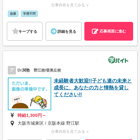
仕事内容を見てみる ∨
急募
学歴不問
応募画面に進む
キープする
詳細を見る
ア
Dr.関塾 野江校/登美丘校
未経験者大歓迎!!子ども達の未来と
成長に、あなたの力と情熱を貸し
てください!!
時給1,300円～
大阪市城東区 / 京阪本線 野江駅
仕事内容を見てみる ∨