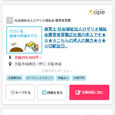
ア
社会福祉法人ロザリオ福祉会 愛育保育園
保育士 社会福祉法人ロザリオ福祉
会愛育保育園正社員の求人です★
☆★☆こちらの求人の魅力★☆★
☆◎駅近◎...
月給200,000円～
大阪市城東区 / 野江 京阪本線
仕事内容を見てみる ∨
交通費支給
オープニングスタッフ
制服あり
学歴不問
応募画面に進む
キープする
詳細を見る