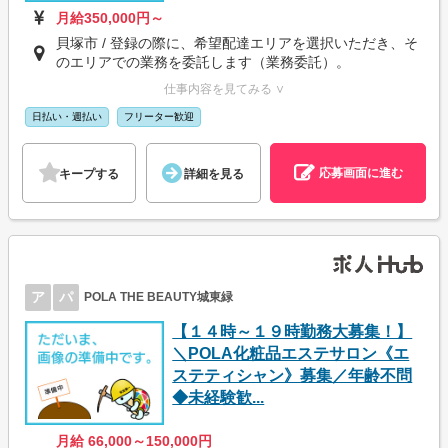
月給350,000円～
貝塚市 / 登録の際に、希望配達エリアを選択いただき、そ
のエリアでの業務を委託します（業務委託）。
仕事内容を見てみる ∨
日払い・週払い
フリーター歓迎
応募画面に進む
キープする
詳細を見る
ア
パ
POLA THE BEAUTY城東緑
【１４時～１９時勤務大募集！】
＼POLA化粧品エステサロン《エ
ステティシャン》募集／年齢不問
◆未経験歓...
月給 66,000～150,000円