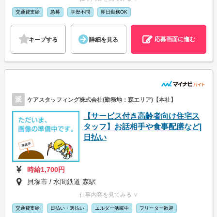
交通費支給
急募
学歴不問
即日勤務OK
応募画面に進む
キープする
詳細を見る
派
ケアスタッフィング株式会社(勤務地：森エリア)【本社】
【サービス付き高齢者向け住宅ス
タッフ】お話相手や食事配膳など|
日払い
時給1,700円
貝塚市 / 水間鉄道 森駅
仕事内容を見てみる ∨
交通費支給
日払い・週払い
エルダー活躍中
フリーター歓迎