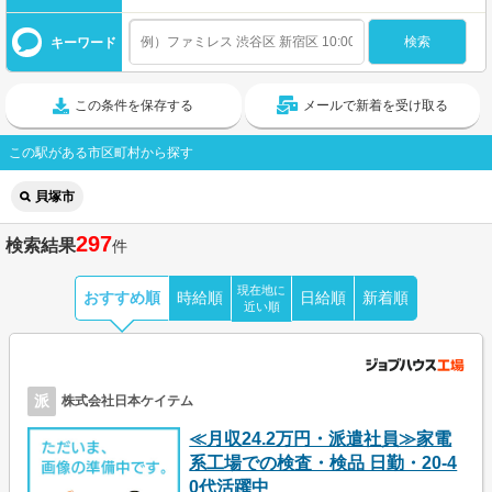
キーワード
この条件を保存する
メールで新着を受け取る
この駅がある市区町村から探す
貝塚市
297
検索結果
件
現在地に
おすすめ順
時給順
日給順
新着順
近い順
派
株式会社日本ケイテム
≪月収24.2万円・派遣社員≫家電
系工場での検査・検品 日勤・20-4
0代活躍中