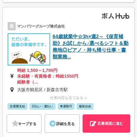
派
マンパワーグループ株式会社
64歳就業中☆3h×週2～《保育補
助》お試しから♪選べるシフト＆勤
務地◎ピアノ・持ち帰り仕事・書
類業務...
時給 1,550～1,700円
未経験・有資格者：時給1550円
経験者（...
大阪市鶴見区 / 新森古市駅
仕事内容を見てみる ∨
交通費支給
日払い・週払い
車通勤可
服装自由
応募画面に進む
キープする
詳細を見る