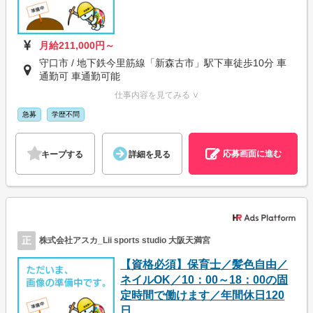
月給211,000円～
守口市 / 地下鉄今里筋線「新森古市」駅下車徒歩10分 車
通勤可 車通勤可能
仕事内容を見てみる ∨
急募
学歴不問
応募画面に進む
キープする
詳細を見る
正
株式会社アスカ_Lii sports studio 大阪天満宮
【資格必須】保育士／髪色自由／
ネイルOK／10：00～18：00の固
定時間で働けます／年間休日120
日...