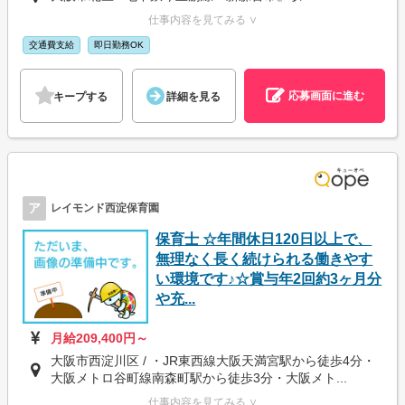
仕事内容を見てみる ∨
交通費支給
即日勤務OK
応募画面に進む
キープする
詳細を見る
ア
レイモンド西淀保育園
保育士 ☆年間休日120日以上で、
無理なく長く続けられる働きやす
い環境です♪☆賞与年2回約3ヶ月分
や充...
月給209,400円～
大阪市西淀川区 / ・JR東西線大阪天満宮駅から徒歩4分・
大阪メトロ谷町線南森町駅から徒歩3分・大阪メト...
仕事内容を見てみる ∨