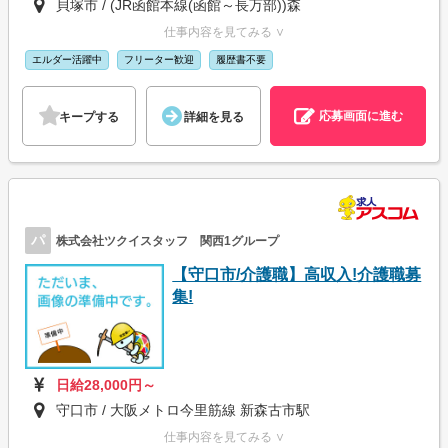
貝塚市 / (JR函館本線(函館～長万部))森
仕事内容を見てみる ∨
エルダー活躍中
フリーター歓迎
履歴書不要
応募画面に進む
キープする
詳細を見る
パ
株式会社ツクイスタッフ 関西1グループ
【守口市/介護職】高収入!介護職募
集!
日給28,000円～
守口市 / 大阪メトロ今里筋線 新森古市駅
仕事内容を見てみる ∨