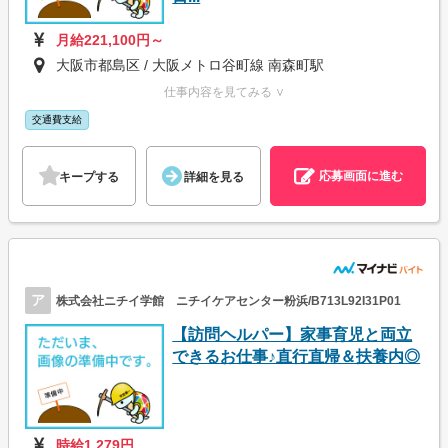
月給221,100円～
大阪市都島区 / 大阪メトロ谷町線 南森町駅
仕事内容を見てみる ∨
交通費支給
応募画面に進む
キープする
詳細を見る
ア
株式会社ニチイ学館 ニチイケアセンター粉浜/B713L92I31P01
【訪問ヘルパー】家事育児と両立
できるお仕事♪直行直帰＆扶養内◎
時給1,279円