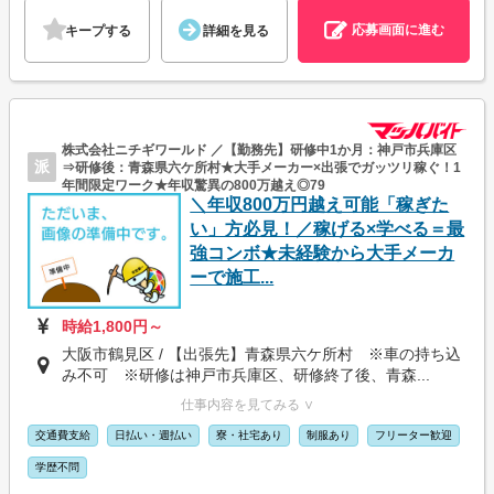
応募画面に進む
キープする
詳細を見る
株式会社ニチギワールド ／【勤務先】研修中1か月：神戸市兵庫区
派
⇒研修後：青森県六ケ所村★大手メーカー×出張でガッツリ稼ぐ！1
年間限定ワーク★年収驚異の800万越え◎79
＼年収800万円越え可能「稼ぎた
い」方必見！／稼げる×学べる＝最
強コンボ★未経験から大手メーカ
ーで施工...
時給1,800円～
大阪市鶴見区 / 【出張先】青森県六ケ所村 ※車の持ち込
み不可 ※研修は神戸市兵庫区、研修終了後、青森...
仕事内容を見てみる ∨
交通費支給
日払い・週払い
寮・社宅あり
制服あり
フリーター歓迎
学歴不問