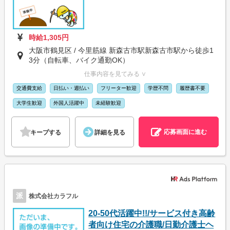
時給1,305円
大阪市鶴見区 / 今里筋線 新森古市駅新森古市駅から徒歩1
3分（自転車、バイク通勤OK）
仕事内容を見てみる ∨
交通費支給
日払い・週払い
フリーター歓迎
学歴不問
履歴書不要
大学生歓迎
外国人活躍中
未経験歓迎
応募画面に進む
キープする
詳細を見る
派
株式会社カラフル
20-50代活躍中!!/サービス付き高齢
者向け住宅の介護職/日勤介護士ヘ