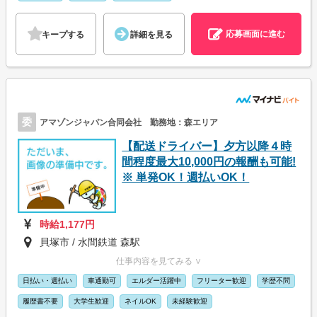
応募画面に進む
キープする
詳細を見る
委
アマゾンジャパン合同会社 勤務地：森エリア
【配送ドライバー】夕方以降４時
間程度最大10,000円の報酬も可能!
※ 単発OK！週払いOK！
時給1,177円
貝塚市 / 水間鉄道 森駅
仕事内容を見てみる ∨
日払い・週払い
車通勤可
エルダー活躍中
フリーター歓迎
学歴不問
履歴書不要
大学生歓迎
ネイルOK
未経験歓迎