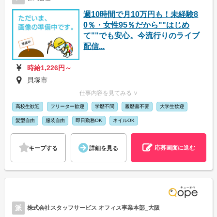
週10時間で月10万円も！未経験8
0％・女性95％だから""はじめ
て""でも安心。今流行りのライブ
配信...
時給1,226円～
貝塚市
仕事内容を見てみる ∨
高校生歓迎
フリーター歓迎
学歴不問
履歴書不要
大学生歓迎
髪型自由
服装自由
即日勤務OK
ネイルOK
応募画面に進む
キープする
詳細を見る
派
株式会社スタッフサービス オフィス事業本部_大阪