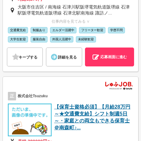
大阪市住吉区 / 南海線 石津川駅阪堺電気軌道阪堺線 石津
駅阪堺電気軌道阪堺線 石津北駅南海線 諏訪ノ...
仕事内容を見てみる ∨
交通費支給
制服あり
エルダー活躍中
フリーター歓迎
学歴不問
大学生歓迎
服装自由
外国人活躍中
未経験歓迎
応募画面に進む
キープする
詳細を見る
正
株式会社Tsuzuku
【保育士資格必須】【月給28万円
～★交通費支給】シフト制週5日
～・家庭との両立もできる保育士
＠南森町♪...