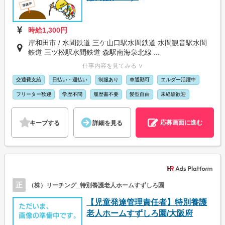
時給1,300円
岸和田市 / 水間鉄道 三ケ山口駅水間鉄道 水間観音駅水間
鉄道 三ツ松駅水間鉄道 森駅南海泉北線 ...
仕事内容を見てみる ∨
交通費支給
日払い・週払い
制服あり
車通勤可
エルダー活躍中
フリーター歓迎
学歴不問
履歴書不要
髪型自由
未経験歓迎
応募画面に進む
キープする
詳細を見る
正
（株）リーチング_特別養護老人ホームすずしろ園
【児童発達管理責任者】特別養護
老人ホームすずしろ園/大阪府