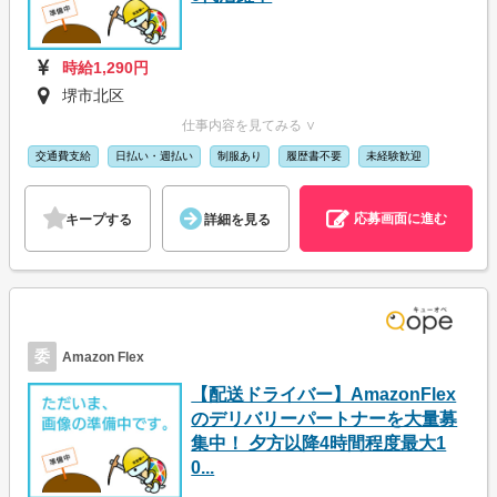
時給1,290円
堺市北区
仕事内容を見てみる ∨
交通費支給
日払い・週払い
制服あり
履歴書不要
未経験歓迎
応募画面に進む
キープする
詳細を見る
委
Amazon Flex
【配送ドライバー】AmazonFlex
のデリバリーパートナーを大量募
集中！ 夕方以降4時間程度最大1
0...