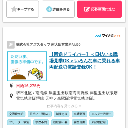
応募画面に進む
キープする
詳細を見る
派
株式会社アズスタッフ 南大阪営業所/dd60
【回送ドライバー】＜日払い＆職
場見学OK＞いろんな車に乗れる車
両配送◎電話登録OK！
日給16,275円
堺市北区 / 南海線 岸里玉出駅南海高野線 岸里玉出駅阪堺
電気軌道阪堺線 天神ノ森駅阪堺電気軌道阪...
仕事内容を見てみる ∨
交通費支給
日払い・週払い
制服あり
車通勤可
エルダー活躍中
フリーター歓迎
学歴不問
履歴書不要
髪型自由
未経験歓迎