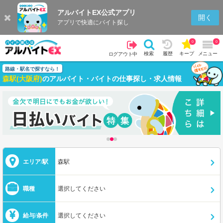
アルバイトEX公式アプリ
開く
アプリで快適にバイト探し
0
0
検索
履歴
キープ
メニュー
ログアウト中
路線・駅名で探すなら！
森駅(大阪府)
のアルバイト・バイトの仕事探し・求人情報
エリア/駅
森駅
職種
選択してください
給与/条件
選択してください