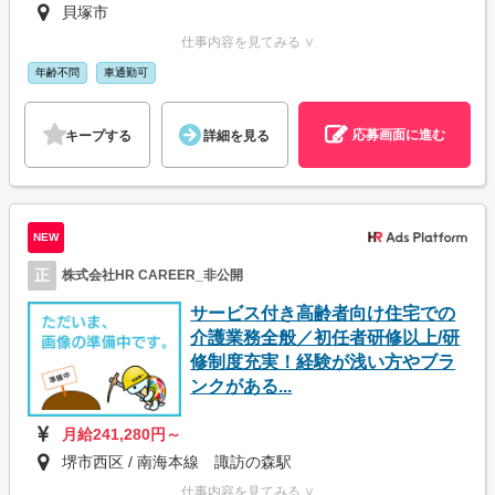
貝塚市
仕事内容を見てみる ∨
年齢不問
車通勤可
応募画面に進む
キープする
詳細を見る
NEW
正
株式会社HR CAREER_非公開
サービス付き高齢者向け住宅での
介護業務全般／初任者研修以上/研
修制度充実！経験が浅い方やブラ
ンクがある...
月給241,280円～
堺市西区 / 南海本線 諏訪の森駅
仕事内容を見てみる ∨