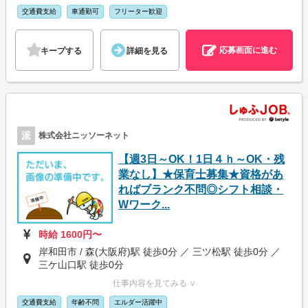
交通費支給
車通勤可
フリーター歓迎
応募画面に進む
キープする
詳細を見る
派
株式会社ニッソーネット
【週3日～OK！1日４ｈ～OK・残
業なし】★保育士募集★資格があ
ればブランク不問◎シフト相談・
Wワーク...
時給 1600円〜
岸和田市 / 森(大阪府)駅 徒歩0分 ／ 三ツ松駅 徒歩0分 ／
三ケ山口駅 徒歩0分
仕事内容を見てみる ∨
交通費支給
年齢不問
エルダー活躍中