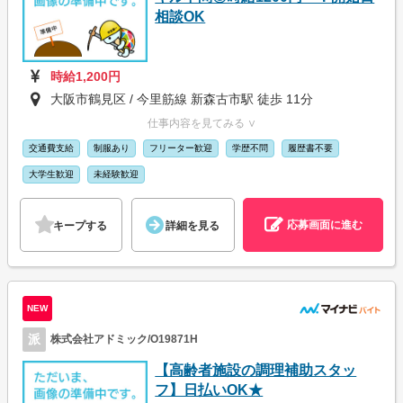
相談OK
時給1,200円
大阪市鶴見区 / 今里筋線 新森古市駅 徒歩 11分
仕事内容を見てみる ∨
交通費支給
制服あり
フリーター歓迎
学歴不問
履歴書不要
大学生歓迎
未経験歓迎
応募画面に進む
キープする
詳細を見る
NEW
派
株式会社アドミック/O19871H
【高齢者施設の調理補助スタッ
フ】日払いOK★