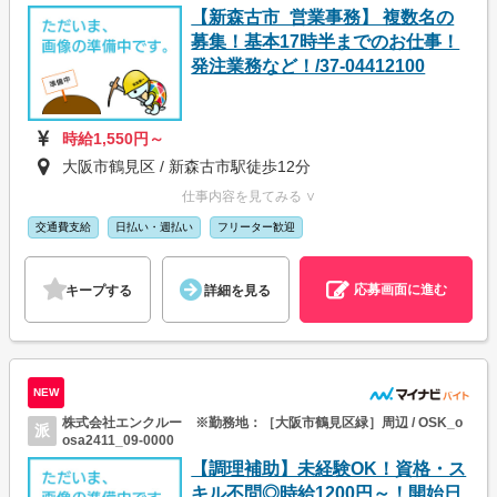
【新森古市_営業事務】 複数名の
募集！基本17時半までのお仕事！
発注業務など！/37-04412100
時給1,550円～
大阪市鶴見区 / 新森古市駅徒歩12分
仕事内容を見てみる ∨
交通費支給
日払い・週払い
フリーター歓迎
応募画面に進む
キープする
詳細を見る
NEW
株式会社エンクルー ※勤務地：［大阪市鶴見区緑］周辺 / OSK_o
派
osa2411_09-0000
【調理補助】未経験OK！資格・ス
キル不問◎時給1200円～！開始日