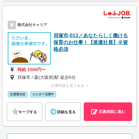
派
株式会社キャリア
貝塚市-013／あなたらしく働ける
保育のお仕事！【派遣社員】※資
格必須
時給 1500円〜
貝塚市 / 森(大阪府)駅 徒歩5分
仕事内容を見てみる ∨
交通費支給
エルダー活躍中
応募画面に進む
キープする
詳細を見る