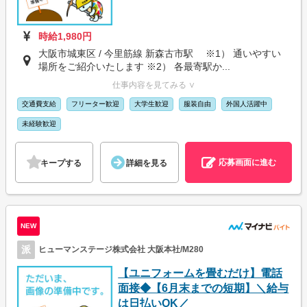
時給1,980円
大阪市城東区 / 今里筋線 新森古市駅 ※1） 通いやすい
場所をご紹介いたします ※2） 各最寄駅か...
仕事内容を見てみる ∨
交通費支給
フリーター歓迎
大学生歓迎
服装自由
外国人活躍中
未経験歓迎
応募画面に進む
キープする
詳細を見る
NEW
派
ヒューマンステージ株式会社 大阪本社/M280
【ユニフォームを畳むだけ】電話
面接◆【6月末までの短期】＼給与
は日払いOK／