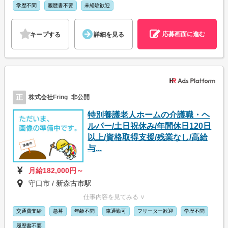
学歴不問
履歴書不要
未経験歓迎
応募画面に進む
キープする
詳細を見る
正
株式会社Fring_非公開
特別養護老人ホームの介護職・ヘ
ルパー/土日祝休み/年間休日120日
以上/資格取得支援/残業なし/高給
与...
月給182,000円～
守口市 / 新森古市駅
仕事内容を見てみる ∨
交通費支給
急募
年齢不問
車通勤可
フリーター歓迎
学歴不問
履歴書不要