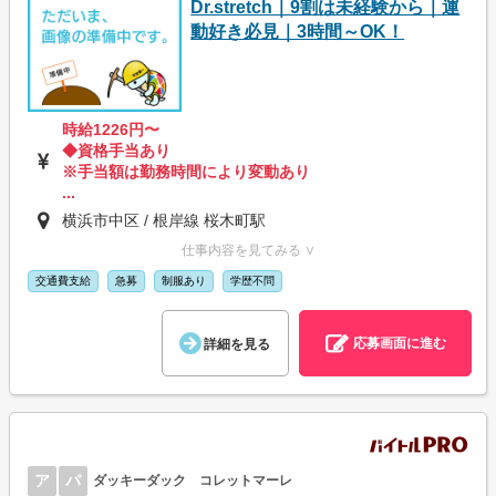
Dr.stretch｜9割は未経験から｜運
動好き必見｜3時間～OK！
時給1226円〜
◆資格手当あり
※手当額は勤務時間により変動あり
...
横浜市中区 / 根岸線 桜木町駅
仕事内容を見てみる ∨
交通費支給
急募
制服あり
学歴不問
応募画面に進む
詳細を見る
ア
パ
ダッキーダック コレットマーレ