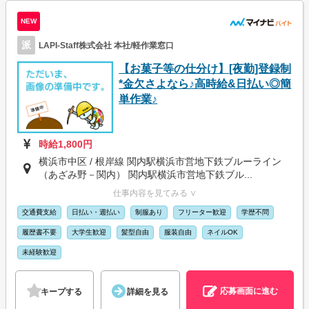
NEW
派
LAPI-Staff株式会社 本社/軽作業窓口
【お菓子等の仕分け】[夜勤]登録制
*金欠さよなら♪高時給&日払い◎簡
単作業♪
時給1,800円
横浜市中区 / 根岸線 関内駅横浜市営地下鉄ブルーライン
（あざみ野－関内） 関内駅横浜市営地下鉄ブル...
仕事内容を見てみる ∨
交通費支給
日払い・週払い
制服あり
フリーター歓迎
学歴不問
履歴書不要
大学生歓迎
髪型自由
服装自由
ネイルOK
未経験歓迎
応募画面に進む
キープする
詳細を見る