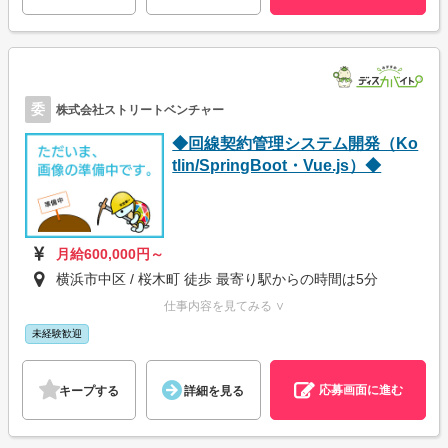
委
株式会社ストリートベンチャー
◆回線契約管理システム開発（Ko
tlin/SpringBoot・Vue.js）◆
月給600,000円～
横浜市中区 / 桜木町 徒歩 最寄り駅からの時間は5分
仕事内容を見てみる ∨
未経験歓迎
応募画面に進む
キープする
詳細を見る