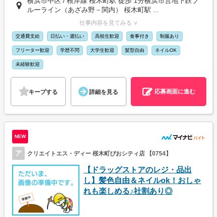
横浜市中区 / 根岸線 桜木町駅 徒歩 1分横浜市営地下鉄ブ
ルーライン（あざみ野－関内） 桜木町駅 ...
仕事内容を見てみる ∨
交通費支給
日払い・週払い
高校生歓迎
食事付き
制服あり
フリーター歓迎
学歴不問
大学生歓迎
髪型自由
ネイルOK
未経験歓迎
応募画面に進む
キープする
詳細を見る
NEW
ア
クリエイトエス・ディー 桜木町ぴおシティ店 【0754】
【ドラッグストアのレジ・品出
し】髪色自由＆ネイルok！おしゃ
れも楽しめる♪社割あり◎