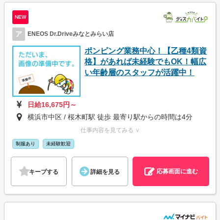
NEW
ア
ENEOS Dr.Driveみなとみらい店
ポンピング業務中心！【乙種4類資
格】があれば未経験でもOK！幅広
い年齢層のスタッフが活躍中！
日給16,675円～
横浜市中区 / 桜木町駅 徒歩 最寄り駅からの時間は4分
仕事内容を見てみる ∨
制服あり
未経験歓迎
応募画面に進む
キープする
詳細を見る