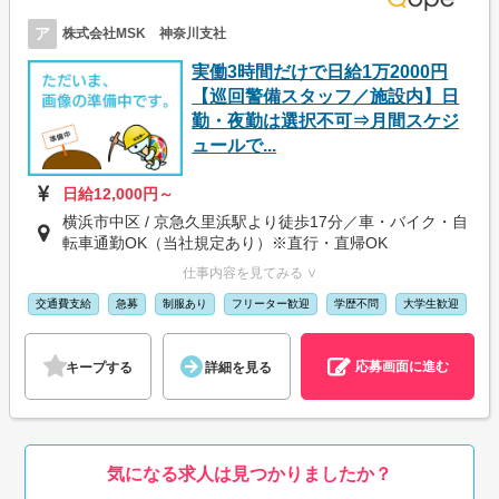
ア
株式会社MSK 神奈川支社
実働3時間だけで日給1万2000円
【巡回警備スタッフ／施設内】日
勤・夜勤は選択不可⇒月間スケジ
ュールで...
日給12,000円～
横浜市中区 / 京急久里浜駅より徒歩17分／車・バイク・自
転車通勤OK（当社規定あり）※直行・直帰OK
仕事内容を見てみる ∨
交通費支給
急募
制服あり
フリーター歓迎
学歴不問
大学生歓迎
応募画面に進む
キープする
詳細を見る
気になる求人は見つかりましたか？