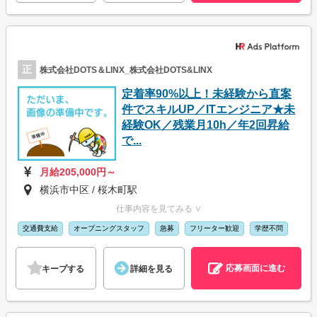
正
株式会社DOTS＆LINX_株式会社DOTS&LINX
定着率90%以上！未経験から直案
件でスキルUP／ITエンジニア★未
経験OK／残業月10h／年2回昇給
で...
月給205,000円～
横浜市中区 / 桜木町駅
仕事内容を見てみる ∨
交通費支給
オープニングスタッフ
急募
フリーター歓迎
学歴不問
応募画面に進む
キープする
詳細を見る