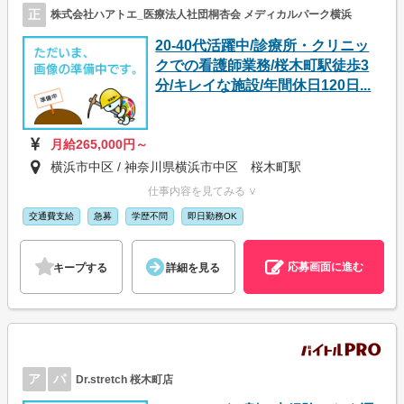
正
株式会社ハアトエ_医療法人社団桐杏会 メディカルパーク横浜
20-40代活躍中/診療所・クリニッ
クでの看護師業務/桜木町駅徒歩3
分/キレイな施設/年間休日120日...
月給265,000円～
横浜市中区 / 神奈川県横浜市中区 桜木町駅
仕事内容を見てみる ∨
交通費支給
急募
学歴不問
即日勤務OK
応募画面に進む
キープする
詳細を見る
ア
パ
Dr.stretch 桜木町店