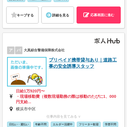
応募画面に進む
キープする
詳細を見る
ア
パ
大真綜合警備保障株式会社
プリペイド携帯貸与あり｜道路工
事の安全誘導スタッフ
日給1万920円〜
・現場移動費（複数現場勤務の際は移動のたびに1、000
円支給...
横浜市中区
仕事内容を見てみる ∨
日払い・週払い
年齢不問
エルダー活躍中
フリーター歓迎
学歴不問