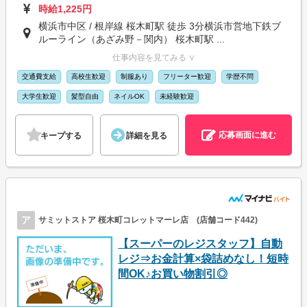
時給1,225円
横浜市中区 / 根岸線 桜木町駅 徒歩 3分横浜市営地下鉄ブ
ルーライン（あざみ野－関内） 桜木町駅 ...
仕事内容を見てみる ∨
交通費支給
高校生歓迎
制服あり
フリーター歓迎
学歴不問
大学生歓迎
髪型自由
ネイルOK
未経験歓迎
応募画面に進む
キープする
詳細を見る
ア
サミットストア 桜木町コレットマーレ店 (店舗コード442)
【スーパーのレジスタッフ】自動
レジ⇒お金計算×袋詰めなし！短時
間OK♪お買い物割引◎