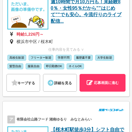
週10時間で月10万円も！未経験8
0％・女性95％だから""はじめ
て""でも安心。今流行りのライブ
配信...
時給1,226円～
横浜市中区 / 桜木町
仕事内容を見てみる ∨
高校生歓迎
フリーター歓迎
学歴不問
履歴書不要
大学生歓迎
髪型自由
服装自由
即日勤務OK
ネイルOK
応募画面に進む
キープする
詳細を見る
ア
有限会社山路フード 湘南ゆるり みなとみらい
【桜木町駅徒歩3分】シフト自由で