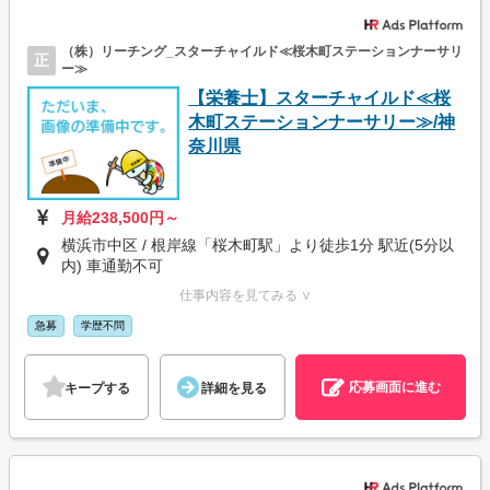
（株）リーチング_スターチャイルド≪桜木町ステーションナーサリ
正
ー≫
【栄養士】スターチャイルド≪桜
木町ステーションナーサリー≫/神
奈川県
月給238,500円～
横浜市中区 / 根岸線「桜木町駅」より徒歩1分 駅近(5分以
内) 車通勤不可
仕事内容を見てみる ∨
急募
学歴不問
応募画面に進む
キープする
詳細を見る