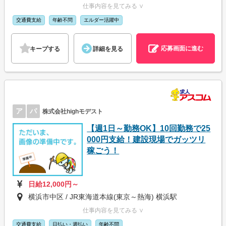
仕事内容を見てみる ∨
交通費支給
年齢不問
エルダー活躍中
応募画面に進む
キープする
詳細を見る
ア
パ
株式会社highモデスト
【週1日～勤務OK】10回勤務で25
000円支給！建設現場でガッツリ
稼ごう！
日給12,000円～
横浜市中区 / JR東海道本線(東京～熱海) 横浜駅
仕事内容を見てみる ∨
交通費支給
日払い・週払い
年齢不問