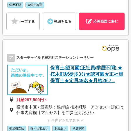
学歴不問
大学生歓迎
応募画面に進む
キープする
詳細を見る
ア
スターチャイルド桜木町ステーションナーサリー
保育士/認可園(正社員/学歴不問) ★
桜木町駅徒歩3分★認可園★正社員
保育士★定員49名★月給29.7...
月給297,500円～
横浜市中区 / 最寄駅：根岸線 桜木町駅 アクセス：詳細は
仕事内容欄【アクセス】をご参照ください
仕事内容を見てみる ∨
交通費支給
寮・社宅あり
制服あり
学歴不問