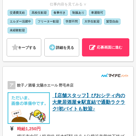
仕事内容を見てみる ∨
交通費支給
高校生歓迎
食事付き
制服あり
車通勤可
エルダー活躍中
フリーター歓迎
学歴不問
大学生歓迎
髪型自由
未経験歓迎
応募画面に進む
キープする
詳細を見る
ア
餃子ノ酒場 太陽ホエール 野毛本店
【店舗スタッフ】ぴおシティ内の
大衆居酒屋★駅直結で通勤ラクラ
ク!初バイトも歓迎♪
時給1,250円