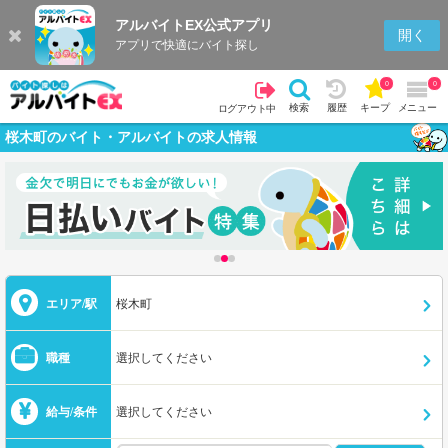
アルバイトEX公式アプリ
開く
アプリで快適にバイト探し
0
0
検索
履歴
キープ
メニュー
ログアウト中
桜木町のバイト・アルバイトの求人情報
エリア/駅
桜木町
職種
選択してください
給与/条件
選択してください