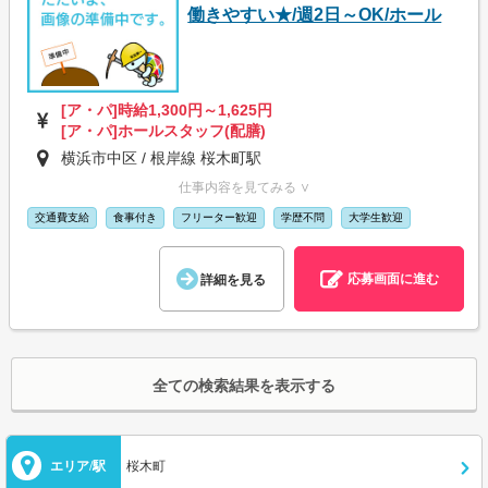
働きやすい★/週2日～OK/ホール
[ア・パ]時給1,300円～1,625円
[ア・パ]ホールスタッフ(配膳)
横浜市中区 / 根岸線 桜木町駅
仕事内容を見てみる ∨
交通費支給
食事付き
フリーター歓迎
学歴不問
大学生歓迎
応募画面に進む
詳細を見る
全ての検索結果を表示する
エリア/駅
桜木町