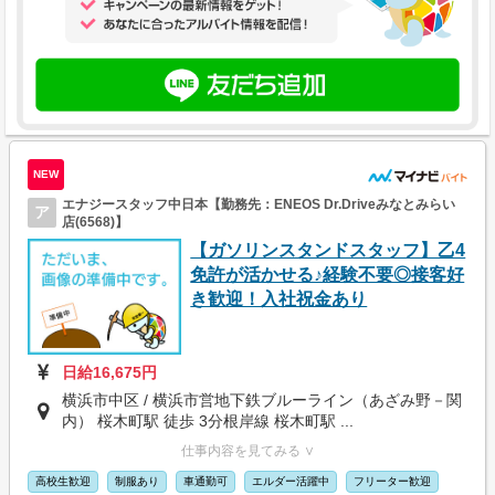
NEW
エナジースタッフ中日本【勤務先：ENEOS Dr.Driveみなとみらい
ア
店(6568)】
【ガソリンスタンドスタッフ】乙4
免許が活かせる♪経験不要◎接客好
き歓迎！入社祝金あり
日給16,675円
横浜市中区 / 横浜市営地下鉄ブルーライン（あざみ野－関
内） 桜木町駅 徒歩 3分根岸線 桜木町駅 ...
仕事内容を見てみる ∨
高校生歓迎
制服あり
車通勤可
エルダー活躍中
フリーター歓迎