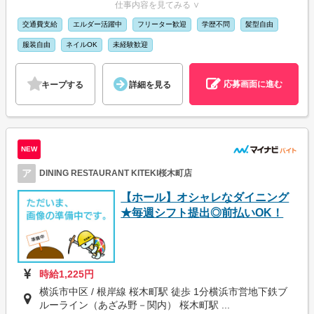
仕事内容を見てみる ∨
交通費支給
エルダー活躍中
フリーター歓迎
学歴不問
髪型自由
服装自由
ネイルOK
未経験歓迎
応募画面に進む
キープする
詳細を見る
NEW
ア
DINING RESTAURANT KITEKI桜木町店
【ホール】オシャレなダイニング
★毎週シフト提出◎前払いOK！
時給1,225円
横浜市中区 / 根岸線 桜木町駅 徒歩 1分横浜市営地下鉄ブ
ルーライン（あざみ野－関内） 桜木町駅 ...