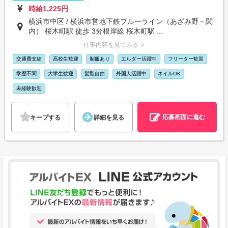
時給1,225円
横浜市中区 / 横浜市営地下鉄ブルーライン（あざみ野－関
内） 桜木町駅 徒歩 3分根岸線 桜木町駅 ...
仕事内容を見てみる ∨
交通費支給
高校生歓迎
制服あり
エルダー活躍中
フリーター歓迎
学歴不問
大学生歓迎
髪型自由
外国人活躍中
ネイルOK
未経験歓迎
応募画面に進む
キープする
詳細を見る