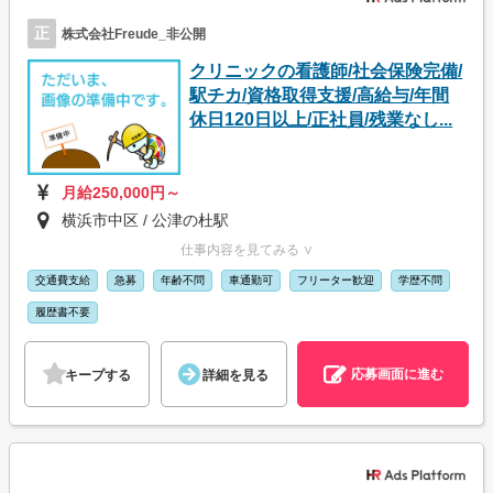
正
株式会社Freude_非公開
クリニックの看護師/社会保険完備/
駅チカ/資格取得支援/高給与/年間
休日120日以上/正社員/残業なし...
月給250,000円～
横浜市中区 / 公津の杜駅
仕事内容を見てみる ∨
交通費支給
急募
年齢不問
車通勤可
フリーター歓迎
学歴不問
履歴書不要
応募画面に進む
キープする
詳細を見る