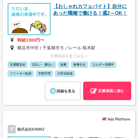
【おしゃれカフェバイト】自分に
あった職種で働ける！週2～OK！
時給1300円〜
横浜市中区 / 千葉都市モノレール 桜木駅
仕事内容を見てみる ∨
交通費支給
日払い・週払い
急募
食事付き
エルダー活躍中
フリーター歓迎
学歴不問
大学生歓迎
応募画面に進む
詳細を見る
ア
株式会社KIRINZ