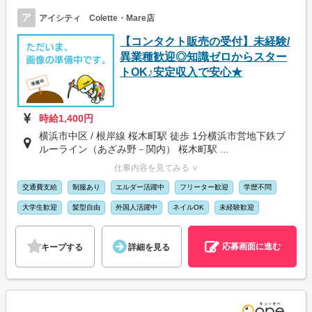
ア
アイシティ Colette・Mare店
【コンタクト販売の受付】未経験/
異業種歓迎◎知識ゼロからスター
トOK♪安定収入で安心★
時給1,400円
横浜市中区 / 根岸線 桜木町駅 徒歩 1分横浜市営地下鉄ブ
ルーライン（あざみ野－関内） 桜木町駅 ...
仕事内容を見てみる ∨
交通費支給
制服あり
エルダー活躍中
フリーター歓迎
学歴不問
大学生歓迎
髪型自由
外国人活躍中
ネイルOK
未経験歓迎
応募画面に進む
キープする
詳細を見る