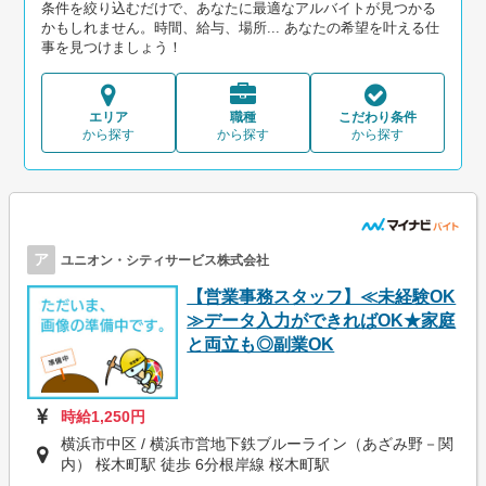
条件を絞り込むだけで、あなたに最適なアルバイトが見つかる
かもしれません。時間、給与、場所... あなたの希望を叶える仕
事を見つけましょう！
エリア
職種
こだわり条件
から探す
から探す
から探す
ア
ユニオン・シティサービス株式会社
【営業事務スタッフ】≪未経験OK
≫データ入力ができればOK★家庭
と両立も◎副業OK
時給1,250円
横浜市中区 / 横浜市営地下鉄ブルーライン（あざみ野－関
内） 桜木町駅 徒歩 6分根岸線 桜木町駅