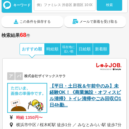
キーワード
この条件を保存する
メールで新着を受け取る
68
検索結果
件
現在地に
おすすめ順
時給順
日給順
新着順
近い順
ア
パ
株式会社ザイマックスサラ
【平日・土日祝＆午前中のみ】未
経験OK！《商業施設・オフィスビ
ル清掃》トイレ清掃やごみ回収◎1
日4h勤...
時給 1350円〜
横浜市中区 / 桜木町駅 徒歩1分 ／ みなとみらい駅 徒歩7分