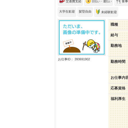
交通費支給
食事
日払い・週払い
大学生歓迎
髪型自由
未経験歓迎
職種
給与
勤務地
お仕事ID： 393691902
勤務時間
お仕事内
応募資格
福利厚生