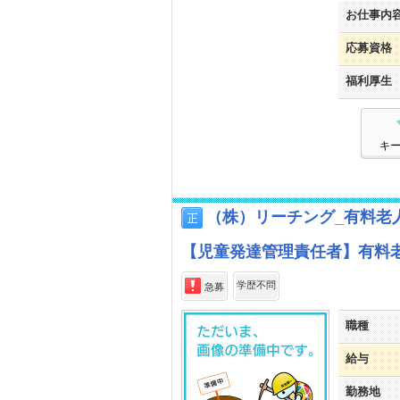
お仕事内
応募資格
福利厚生
キ
（株）リーチング_有料老
【児童発達管理責任者】有料
学歴不問
急募
職種
給与
勤務地