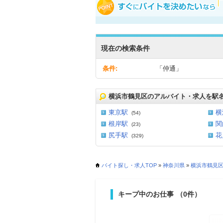
現在の検索条件
条件:
「仲通」
横浜市鶴見区のアルバイト・求人を駅
東京駅
横
(54)
根岸駅
関
(23)
尻手駅
花
(329)
バイト探し・求人TOP
»
神奈川県
»
横浜市鶴見
キープ中のお仕事
（0件）