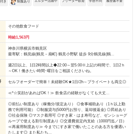
エルダー活躍中
フリーター歓迎
学歴不問
履歴書不要
付き
制服あり
その他飲食フード
時給1,563円
神奈川県横浜市鶴見区
最寄駅：鶴見線(鶴見－扇町) 鶴見小野駅 徒歩 9分鶴見線(鶴...
週2日以上、1日2時間以上◆22:00～翌5:00※上記の時間で、1日2ｈ
～OK！働きたい時間･曜日をご相談くださいね。
容
セルフオーダーで簡単！未経験OK★1日/2h～プライベートも両立◎
≪*☆笑顔があればOK！≫ 飲食店の経験がなくても大丈...
◎前払い制度あり（稼働分/規定あり） ◎食事補助あり（1ｈ以上勤
務で利用可能） ◎制服貸与(5000円お預り、返却後返金) ◎昇給あり
◎社会保険 ◎マスク着用可 ◎すき家・はま寿司など、ゼンショーグ
ループで使える割引制度あり ◎交通費規定内支給（1000円迄／日）
≪再雇用制度あり≫ 今までにすき家で働いたことのある方を優遇い
たします◎ また私たち...