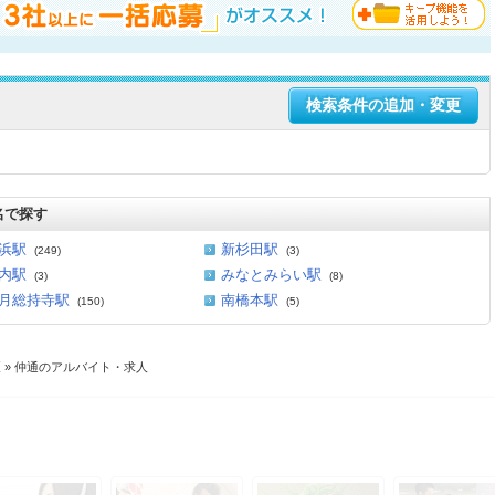
検索条件の追加・変更
名で探す
浜駅
新杉田駅
(249)
(3)
内駅
みなとみらい駅
(3)
(8)
月総持寺駅
南橋本駅
(150)
(5)
区
» 仲通のアルバイト・求人