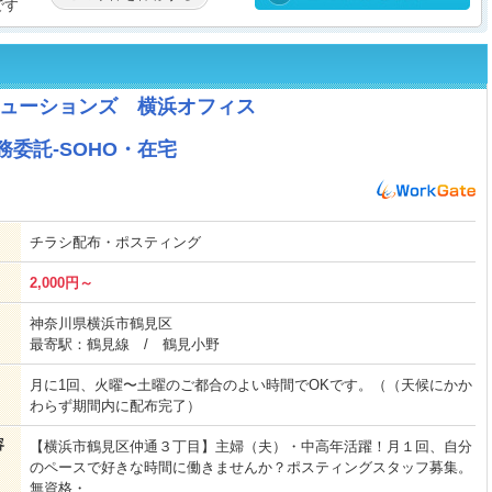
です
ューションズ 横浜オフィス
委託-SOHO・在宅
チラシ配布・ポスティング
2,000円～
神奈川県横浜市鶴見区
最寄駅：鶴見線 / 鶴見小野
月に1回、火曜〜土曜のご都合のよい時間でOKです。（（天候にかか
わらず期間内に配布完了）
容
【横浜市鶴見区仲通３丁目】主婦（夫）・中高年活躍！月１回、自分
のペースで好きな時間に働きませんか？ポスティングスタッフ募集。
無資格・