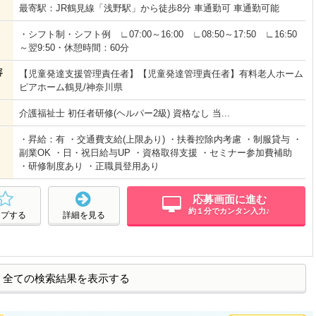
最寄駅：JR鶴見線「浅野駅」から徒歩8分 車通勤可 車通勤可能
・シフト制・シフト例 ∟07:00～16:00 ∟08:50～17:50 ∟16:50
～翌9:50・休憩時間：60分
容
【児童発達支援管理責任者】【児童発達管理責任者】有料老人ホーム
ピアホーム鶴見/神奈川県
介護福祉士 初任者研修(ヘルパー2級) 資格なし 当...
・昇給：有 ・交通費支給(上限あり) ・扶養控除内考慮 ・制服貸与 ・
副業OK ・日・祝日給与UP ・資格取得支援 ・セミナー参加費補助
・研修制度あり ・正職員登用あり
応募画面に進む
約１分でカンタン入力♪
ープする
詳細を見る
全ての検索結果を表示する