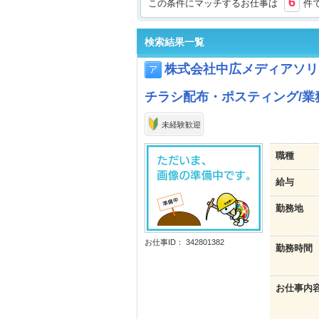
6
この条件にマッチするお仕事は
件
検索結果一覧
株式会社中広メディアソリ
チラシ配布・ポスティング/業務
未経験歓迎
職種
給与
勤務地
お仕事ID： 342801382
勤務時間
お仕事内