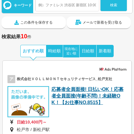
キーワード
この条件を保存する
メールで新着を受け取る
10
検索結果
件
現在地に
おすすめ順
時給順
日給順
新着順
近い順
ア
株式会社ＶＯＬＬＭＯＮＴセキュリティサービス_松戸支社
応募者全員面接! 日払いOK！応募
者全員面接(年齢不問)！未経験O
K！【お仕事NO.8515】
日給10,400円～
松戸市 / 新松戸駅