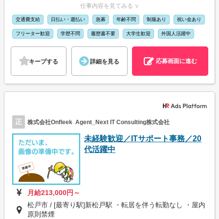
仕事内容を見てみる ∨
交通費支給
日払い・週払い
急募
年齢不問
制服あり
祝い金あり
フリーター歓迎
学歴不問
履歴書不要
大学生歓迎
外国人活躍中
応募画面に進む
キープする
詳細を見る
正
株式会社Onfleek Agent_Next IT Consulting株式会社
未経験歓迎／ITサポート事務／20
代活躍中
月給213,000円～
松戸市 / [最寄り駅]新松戸駅 ・転居を伴う転勤なし ・屋内
原則禁煙