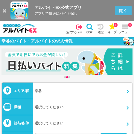
アルバイトEX公式アプリ
開く
アプリで快適にバイト探し
0
0
検索
履歴
キープ
メニュー
ログアウト中
幸谷のバイト・アルバイトの求人情報
エリア/駅
幸谷
職種
選択してください
給与/条件
選択してください