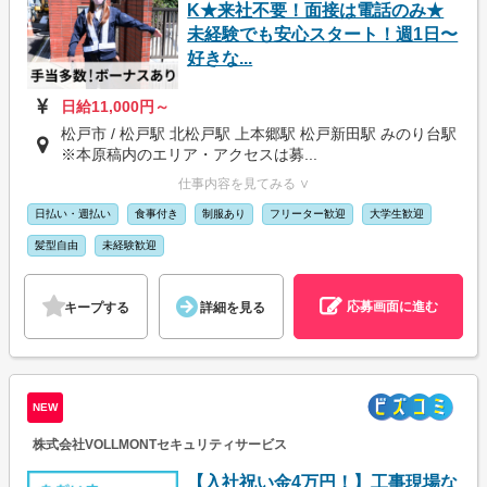
K★来社不要！面接は電話のみ★
未経験でも安心スタート！週1日〜
好きな...
日給11,000円～
松戸市 / 松戸駅 北松戸駅 上本郷駅 松戸新田駅 みのり台駅
※本原稿内のエリア・アクセスは募...
仕事内容を見てみる ∨
日払い・週払い
食事付き
制服あり
フリーター歓迎
大学生歓迎
髪型自由
未経験歓迎
応募画面に進む
キープする
詳細を見る
NEW
株式会社VOLLMONTセキュリティサービス
【入社祝い金4万円！】工事現場な