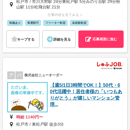
松戸市 / 市川大野駅 24分東松戸駅 5分みのり台駅 29分秋
山駅 11分松飛台駅 21分
仕事内容を見てみる ∨
制服あり
車通勤可
フリーター歓迎
未経験歓迎
応募画面に進む
キープする
詳細を見る
ア
パ
株式会社ニューオーダー
【週5/1日3時間でOK！】50代・6
0代活躍中！居住者様の「いつもあ
りがとう」が嬉しいマンション管
理...
時給 1140円〜
松戸市 / 東松戸駅 徒歩3分