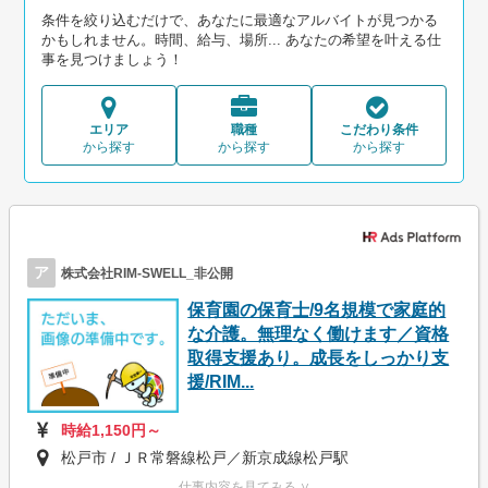
条件を絞り込むだけで、あなたに最適なアルバイトが見つかる
かもしれません。時間、給与、場所... あなたの希望を叶える仕
事を見つけましょう！
エリア
職種
こだわり条件
から探す
から探す
から探す
ア
株式会社RIM-SWELL_非公開
保育園の保育士/9名規模で家庭的
な介護。無理なく働けます／資格
取得支援あり。成長をしっかり支
援/RIM...
時給1,150円～
松戸市 / ＪＲ常磐線松戸／新京成線松戸駅
仕事内容を見てみる ∨