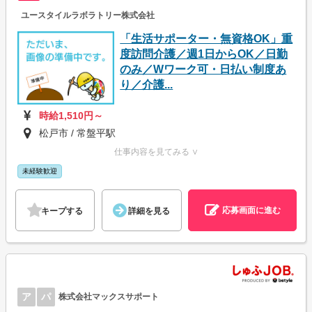
ユースタイルラボラトリー株式会社
「生活サポーター・無資格OK」重
度訪問介護／週1日からOK／日勤
のみ／Wワーク可・日払い制度あ
り／介護...
時給1,510円～
松戸市 / 常盤平駅
仕事内容を見てみる ∨
未経験歓迎
応募画面に進む
キープする
詳細を見る
ア
パ
株式会社マックスサポート