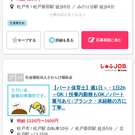
松戸市 / 松戸新田駅 徒歩5分 ／ みのり台駅 徒歩6分
仕事内容を見てみる ∨
交通費支給
応募画面に進む
キープする
詳細を見る
ア
パ
社会福祉法人さわらび福祉会
【パート保育士】週1日～・1日2h
～OK！扶養内勤務もOK／パート
賞与あり♪ブランク・未経験の方に
丁寧...
時給 1220円〜1600円
松戸市 / 松戸駅 自転車10分 ／ 松戸新田駅 徒歩5分 ／ 北
松戸駅 バス10分