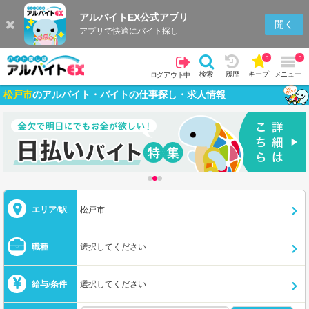
アルバイトEX公式アプリ
開く
アプリで快適にバイト探し
0
0
検索
履歴
キープ
メニュー
ログアウト中
松戸市
のアルバイト・バイトの仕事探し・求人情報
エリア/駅
松戸市
職種
選択してください
給与/条件
選択してください