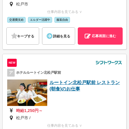
松戸市
仕事内容を見てみる ∨
交通費支給
エルダー活躍中
服装自由
応募画面に進む
キープする
詳細を見る
NEW
ア
ホテルルートイン北松戸駅前
ルートイン北松戸駅前 レストラン
(朝食)のお仕事
時給1,250円～
松戸市 /
仕事内容を見てみる ∨