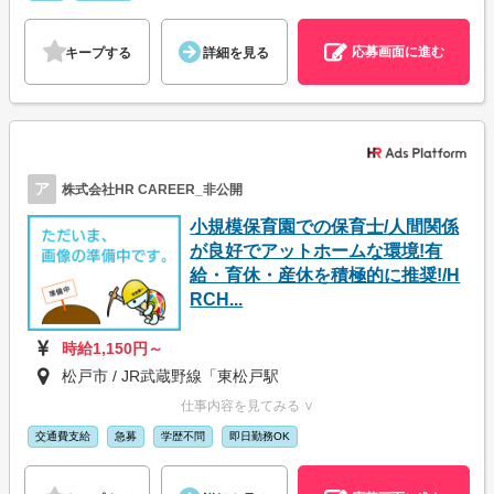
応募画面に進む
キープする
詳細を見る
ア
株式会社HR CAREER_非公開
小規模保育園での保育士/人間関係
が良好でアットホームな環境!有
給・育休・産休を積極的に推奨!/H
RCH...
時給1,150円～
松戸市 / JR武蔵野線「東松戸駅
仕事内容を見てみる ∨
交通費支給
急募
学歴不問
即日勤務OK