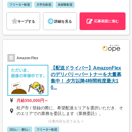
フリーター歓迎
大学生歓迎
未経験歓迎
応募画面に進む
キープする
詳細を見る
委
Amazon Flex
【配送ドライバー】AmazonFlex
のデリバリーパートナーを大量募
集中！ 夕方以降4時間程度最大1
0...
月給350,000円～
松戸市 / 登録の際に、希望配達エリアを選択いただき、そ
のエリアでの業務を委託します（業務委託）。
仕事内容を見てみる ∨
日払い・週払い
フリーター歓迎