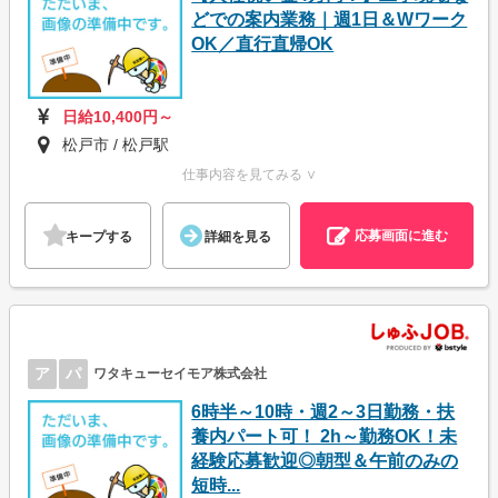
どでの案内業務｜週1日＆Wワーク
OK／直行直帰OK
日給10,400円～
松戸市 / 松戸駅
仕事内容を見てみる ∨
応募画面に進む
キープする
詳細を見る
ア
パ
ワタキューセイモア株式会社
6時半～10時・週2～3日勤務・扶
養内パート可！ 2h～勤務OK！未
経験応募歓迎◎朝型＆午前のみの
短時...