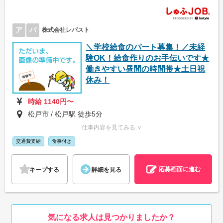
ア
パ
株式会社レパスト
＼学校給食のパート募集！／未経
験OK！給食作りのお手伝いです★
働きやすい昼間の時間帯★土日祝
休み！
時給 1140円〜
松戸市 / 松戸駅 徒歩5分
仕事内容を見てみる ∨
交通費支給
食事付き
応募画面に進む
キープする
詳細を見る
気になる求人は見つかりましたか？