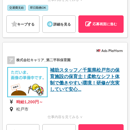
交通費支給
即日勤務OK
応募画面に進む
キープする
詳細を見る
ア
株式会社キャリア_第二平和保育園
補助スタッフ／千葉県松戸市の保
育施設の保育士！柔軟なシフト体
制で働きやすい環境！研修が充実
していて安心...
時給1,200円～
松戸市
仕事内容を見てみる ∨