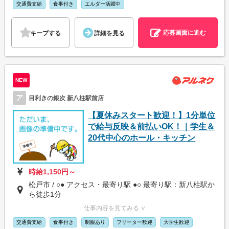
交通費支給
食事付き
エルダー活躍中
応募画面に進む
キープする
詳細を見る
NEW
ア
目利きの銀次 新八柱駅前店
【夏休みスタート歓迎！】1分単位
で給与反映＆前払いOK！｜学生＆
20代中心のホール・キッチン
時給1,150円～
松戸市 / ○● アクセス・最寄り駅 ●○ 最寄り駅：新八柱駅か
ら徒歩1分
仕事内容を見てみる ∨
交通費支給
食事付き
制服あり
フリーター歓迎
大学生歓迎