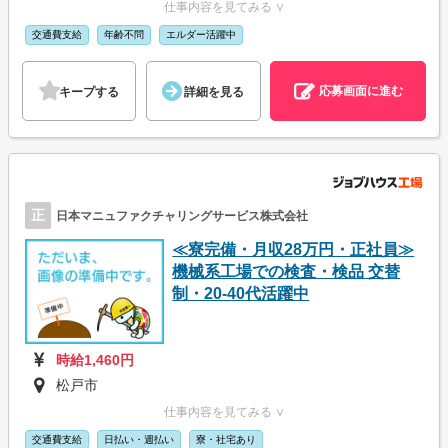
仕事内容を見てみる ∨
交通費支給
年齢不問
エルダー活躍中
応募画面に進む
キープする
詳細を見る
正
日本マニュファクチャリングサービス株式会社
≪寮完備・月収28万円・正社員≫
機械系工場での検査・検品 交替
制・20-40代活躍中
時給1,460円
松戸市
仕事内容を見てみる ∨
交通費支給
日払い・週払い
寮・社宅あり