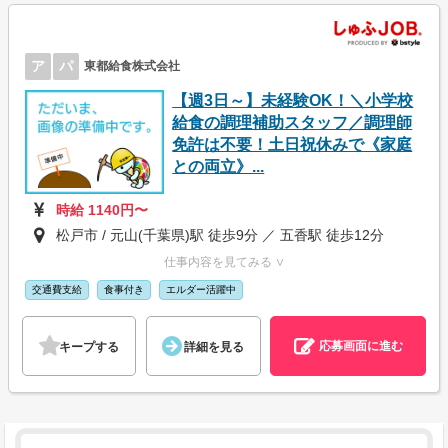
ア
パ
東都給食株式会社
【週3日～】未経験OK！＼小学校
給食の調理補助スタッフ／調理師
免許は不要！土日祝休みで《家庭
との両立》...
時給 1140円〜
松戸市 / 元山(千葉県)駅 徒歩9分 ／ 五香駅 徒歩12分
仕事内容を見てみる ∨
交通費支給
食事付き
エルダー活躍中
応募画面に進む
キープする
詳細を見る