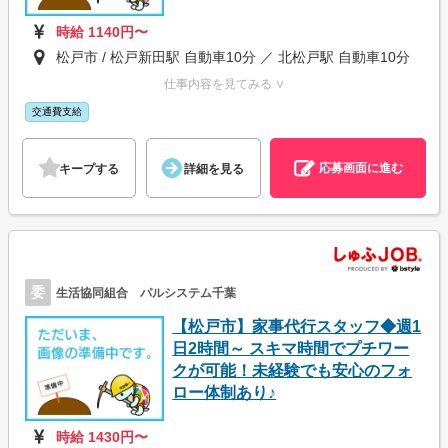
時給 1140円〜
松戸市 / 松戸新田駅 自動車10分 ／ 北松戸駅 自動車10分
仕事内容を見てみる ∨
交通費支給
応募画面に進む
キープする
詳細を見る
委
生活協同組合 パルシステム千葉
【松戸市】家事代行スタッフ◆週1
日2時間～ スキマ時間でプチワー
クが可能！未経験でも安心のフォ
ロー体制あり♪
時給 1430円〜