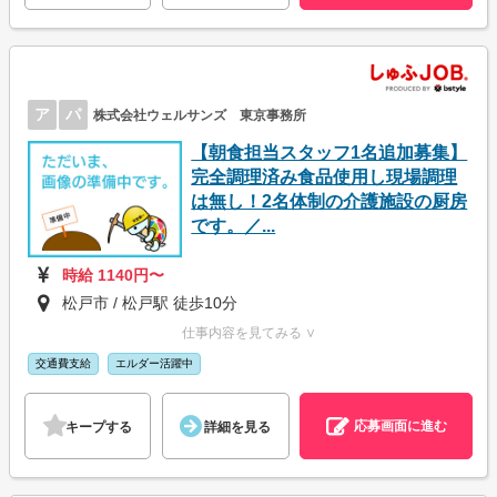
ア
パ
株式会社ウェルサンズ 東京事務所
【朝食担当スタッフ1名追加募集】
完全調理済み食品使用し現場調理
は無し！2名体制の介護施設の厨房
です。／...
時給 1140円〜
松戸市 / 松戸駅 徒歩10分
仕事内容を見てみる ∨
交通費支給
エルダー活躍中
応募画面に進む
キープする
詳細を見る