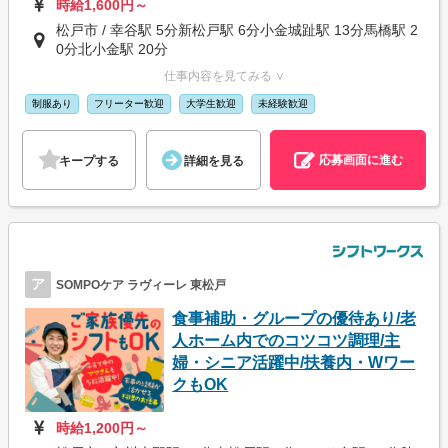
時給1,600円～
松戸市 / 幸谷駅 5分新松戸駅 6分小金城趾駅 13分馬橋駅 2
0分北小金駅 20分
仕事内容を見てみる ∨
制服あり
フリーター歓迎
大学生歓迎
未経験歓迎
応募画面に進む
キープする
詳細を見る
ア
SOMPOケア ラヴィーレ 東松戸
食事補助・グループの優待あり/老
人ホーム内でのコツコツ調理/主
婦・シニア活躍中/扶養内・Wワー
クもOK
時給1,200円～