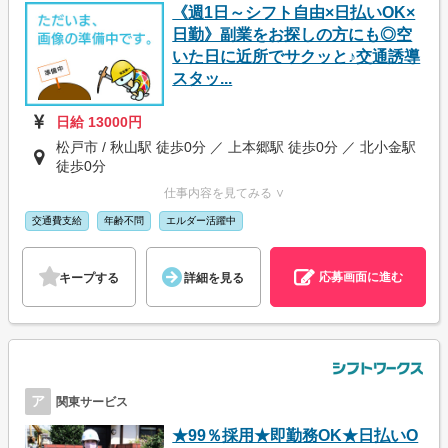
《週1日～シフト自由×日払いOK×
日勤》副業をお探しの方にも◎空
いた日に近所でサクッと♪交通誘導
スタッ...
日給 13000円
松戸市 / 秋山駅 徒歩0分 ／ 上本郷駅 徒歩0分 ／ 北小金駅
徒歩0分
仕事内容を見てみる ∨
交通費支給
年齢不問
エルダー活躍中
応募画面に進む
キープする
詳細を見る
ア
関東サービス
★99％採用★即勤務OK★日払いO