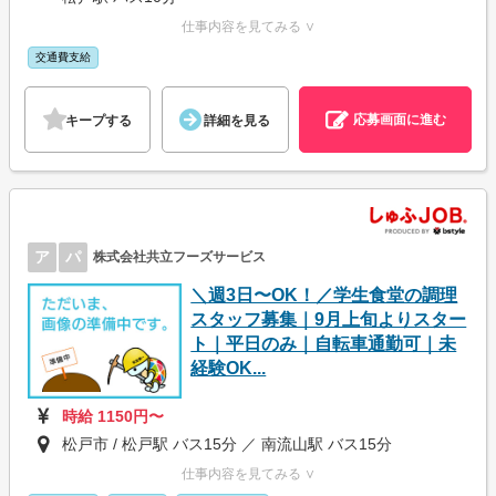
仕事内容を見てみる ∨
交通費支給
応募画面に進む
キープする
詳細を見る
ア
パ
株式会社共立フーズサービス
＼週3日〜OK！／学生食堂の調理
スタッフ募集｜9月上旬よりスター
ト｜平日のみ｜自転車通勤可｜未
経験OK...
時給 1150円〜
松戸市 / 松戸駅 バス15分 ／ 南流山駅 バス15分
仕事内容を見てみる ∨