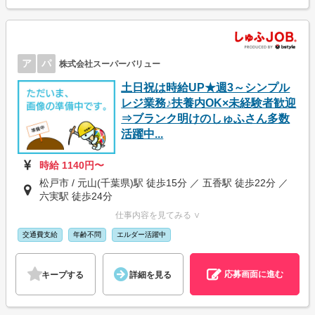
ア
パ
株式会社スーパーバリュー
土日祝は時給UP★週3～シンプル
レジ業務♪扶養内OK×未経験者歓迎
⇒ブランク明けのしゅふさん多数
活躍中...
時給 1140円〜
松戸市 / 元山(千葉県)駅 徒歩15分 ／ 五香駅 徒歩22分 ／
六実駅 徒歩24分
仕事内容を見てみる ∨
交通費支給
年齢不問
エルダー活躍中
応募画面に進む
キープする
詳細を見る