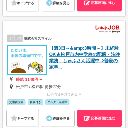
応募画面に進む
キープする
詳細を見る
ア
パ
株式会社スマイル
【週3日～&amp;3時間～】未経験
OK★松戸市内中学校の配膳・洗浄
業務 しゅふさん活躍中⇒普段の
家事...
時給 1140円〜
松戸市 / 松戸駅 徒歩27分
仕事内容を見てみる ∨
交通費支給
食事付き
エルダー活躍中
応募画面に進む
キープする
詳細を見る