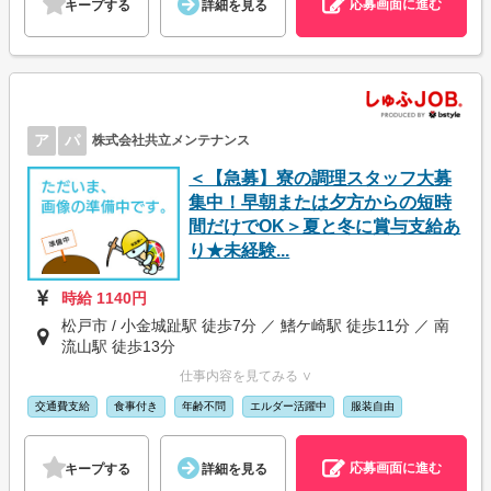
応募画面に進む
キープする
詳細を見る
ア
パ
株式会社共立メンテナンス
＜【急募】寮の調理スタッフ大募
集中！早朝または夕方からの短時
間だけでOK＞夏と冬に賞与支給あ
り★未経験...
時給 1140円
松戸市 / 小金城趾駅 徒歩7分 ／ 鰭ケ崎駅 徒歩11分 ／ 南
流山駅 徒歩13分
仕事内容を見てみる ∨
交通費支給
食事付き
年齢不問
エルダー活躍中
服装自由
応募画面に進む
キープする
詳細を見る