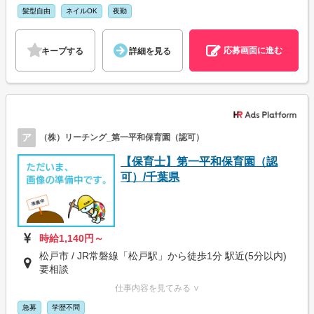
髪型自由
ネイルOK
夜勤
応募画面に進む
キープする
詳細を見る
ア
（株）リーチング_第一平和保育園（認可）
【保育士】第一平和保育園（認
可）/千葉県
時給1,140円～
松戸市 / JR常磐線「松戸駅」から徒歩1分 駅近(5分以内)
要相談
仕事内容を見てみる ∨
急募
学歴不問