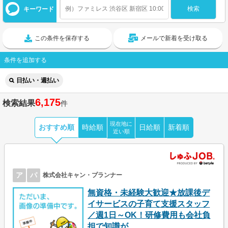
キーワード
この条件を保存する
メールで新着を受け取る
条件を追加する
日払い・週払い
6,175
検索結果
件
現在地に
おすすめ順
時給順
日給順
新着順
近い順
ア
パ
株式会社キャン・プランナー
無資格・未経験大歓迎★放課後デ
イサービスの子育て支援スタッフ
／週1日～OK！研修費用も会社負
担で知識が...