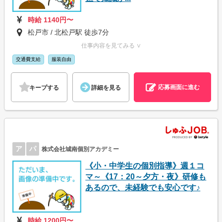
時給 1140円〜
松戸市 / 北松戸駅 徒歩7分
仕事内容を見てみる ∨
交通費支給
服装自由
応募画面に進む
キープする
詳細を見る
ア
パ
株式会社城南個別アカデミー
《小・中学生の個別指導》週１コ
マ～《17：20～夕方・夜》研修も
あるので、未経験でも安心です♪
時給 1200円〜