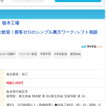
です
 栃木工場
大歓迎！接客ゼロのシンプル裏方ワーク♪シフト相談
ルダー活躍中
フリーター歓迎
学歴不問
大学生歓迎
髪型自由
食品製造・加工
時給1,068円
栃木県宇都宮市
最寄駅：東北本線 岡本駅 車 9分東北本線 宝積寺駅 車 14...
週5日、1日5時間以上＜勤務時間＞◆包装工程01：00～10：0008：0