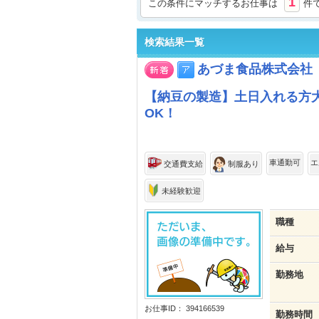
1
この条件にマッチするお仕事は
件
検索結果一覧
あづま食品株式会社
【納豆の製造】土日入れる方
OK！
車通勤可
エ
交通費支給
制服あり
未経験歓迎
職種
給与
勤務地
お仕事ID： 394166539
勤務時間