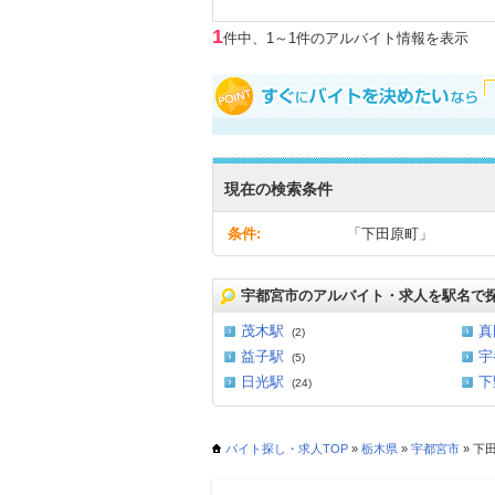
1
件中、1～1件のアルバイト情報を表示
現在の検索条件
条件:
「下田原町」
宇都宮市のアルバイト・求人を駅名で
茂木駅
真
(2)
益子駅
宇
(5)
日光駅
下
(24)
バイト探し・求人TOP
»
栃木県
»
宇都宮市
» 下