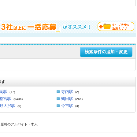
検索条件の追加・変更
探す
岡駅
寺内駅
(17)
(2)
都宮駅
鶴田駅
(9436)
(266)
野大沢駅
今市駅
(9)
(3)
田原町のアルバイト・求人