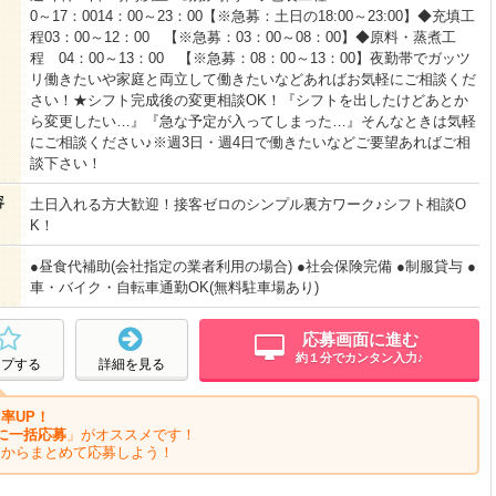
0～17：0014：00～23：00【※急募：土日の18:00～23:00】◆充填工
程03：00～12：00 【※急募：03：00～08：00】◆原料・蒸煮工
程 04：00～13：00 【※急募：08：00～13：00】夜勤帯でガッツ
リ働きたいや家庭と両立して働きたいなどあればお気軽にご相談くだ
さい！★シフト完成後の変更相談OK！『シフトを出したけどあとか
ら変更したい…』『急な予定が入ってしまった…』そんなときは気軽
にご相談ください♪※週3日・週4日で働きたいなどご要望あればご相
談下さい！
容
土日入れる方大歓迎！接客ゼロのシンプル裏方ワーク♪シフト相談O
K！
●昼食代補助(会社指定の業者利用の場合) ●社会保険完備 ●制服貸与 ●
車・バイク・自転車通勤OK(無料駐車場あり)
応募画面に進む
約１分でカンタン入力♪
ープする
詳細を見る
率UP！
に一括応募
」がオススメです！
ジからまとめて応募しよう！