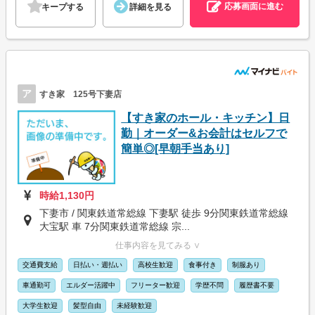
応募画面に進む
キープする
詳細を見る
ア
すき家 125号下妻店
【すき家のホール・キッチン】日
勤｜オーダー&お会計はセルフで
簡単◎[早朝手当あり]
時給1,130円
下妻市 / 関東鉄道常総線 下妻駅 徒歩 9分関東鉄道常総線
大宝駅 車 7分関東鉄道常総線 宗...
仕事内容を見てみる ∨
交通費支給
日払い・週払い
高校生歓迎
食事付き
制服あり
車通勤可
エルダー活躍中
フリーター歓迎
学歴不問
履歴書不要
大学生歓迎
髪型自由
未経験歓迎