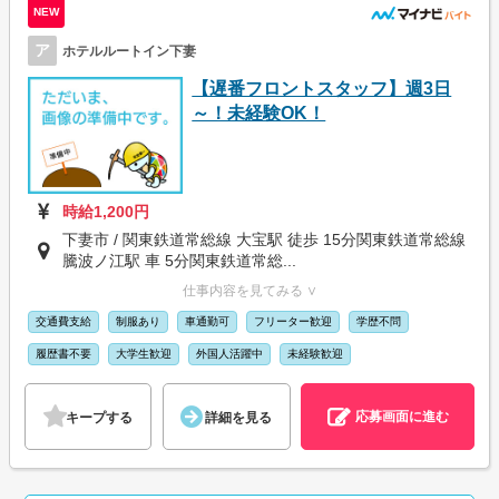
NEW
ア
ホテルルートイン下妻
【遅番フロントスタッフ】週3日
～！未経験OK！
時給1,200円
下妻市 / 関東鉄道常総線 大宝駅 徒歩 15分関東鉄道常総線
騰波ノ江駅 車 5分関東鉄道常総...
仕事内容を見てみる ∨
交通費支給
制服あり
車通勤可
フリーター歓迎
学歴不問
履歴書不要
大学生歓迎
外国人活躍中
未経験歓迎
応募画面に進む
キープする
詳細を見る