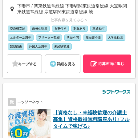
下妻市 / 関東鉄道常総線 下妻駅関東鉄道常総線 大宝駅関
東鉄道常総線 宗道駅関東鉄道常総線 騰...
仕事内容を見てみる ∨
交通費支給
高校生歓迎
食事付き
制服あり
車通勤可
エルダー活躍中
フリーター歓迎
学歴不問
履歴書不要
大学生歓迎
髪型自由
外国人活躍中
未経験歓迎
応募画面に進む
キープする
詳細を見る
派
ニッソーネット
【資格なし・未経験歓迎の介護士
募集】資格取得無料講座あり♪フル
タイムで稼げる♪