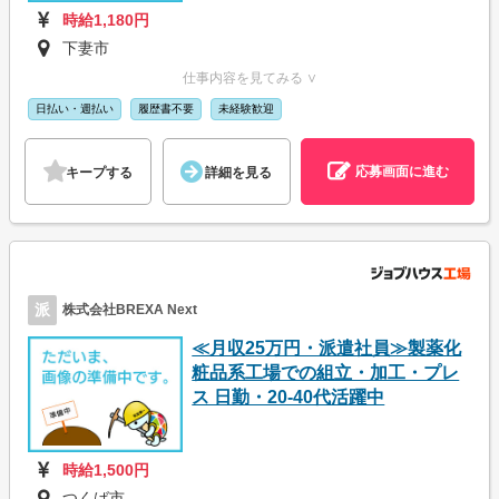
時給1,180円
下妻市
仕事内容を見てみる ∨
日払い・週払い
履歴書不要
未経験歓迎
応募画面に進む
キープする
詳細を見る
派
株式会社BREXA Next
≪月収25万円・派遣社員≫製薬化
粧品系工場での組立・加工・プレ
ス 日勤・20-40代活躍中
時給1,500円
つくば市