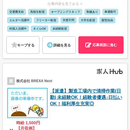
仕事内容を見てみる ∨
交通費支給
高校生歓迎
オープニングスタッフ
制服あり
車通勤可
エルダー活躍中
フリーター歓迎
学歴不問
大学生歓迎
髪型自由
外国人活躍中
ネイルOK
未経験歓迎
応募画面に進む
キープする
詳細を見る
派
株式会社 BREXA Next
【派遣】製造工場内で清掃作業(日
勤) 未経験OK！経験者優遇♪日払い
OK！福利厚生充実◎
時給 1,500円
【月収例】