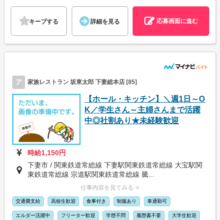
応募画面に進む
キープする
詳細を見る
ア
家族レストラン 坂東太郎 下妻総本店 [85]
【ホール・キッチン】＼週1日～O
K／学生さん～主婦さんまで活躍
中◎社割あり★未経験歓迎
時給1,150円
下妻市 / 関東鉄道常総線 下妻駅関東鉄道常総線 大宝駅関
東鉄道常総線 宗道駅関東鉄道常総線 騰...
仕事内容を見てみる ∨
交通費支給
高校生歓迎
食事付き
制服あり
車通勤可
エルダー活躍中
フリーター歓迎
学歴不問
履歴書不要
大学生歓迎