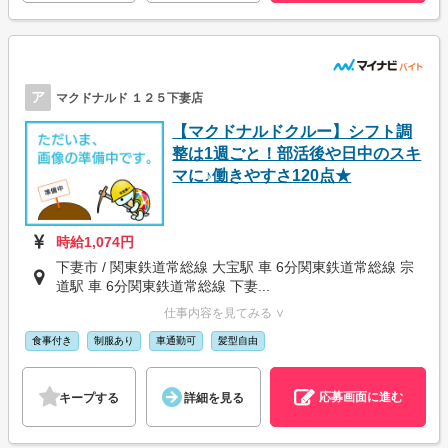
ア
マクドナルド １２５下妻店
【マクドナルドクルー】シフト調
整は1週ごと！部活後や日中のスキ
マに♪働きやすさ120点★
時給1,074円
下妻市 / 関東鉄道常総線 大宝駅 車 6分関東鉄道常総線 宗
道駅 車 6分関東鉄道常総線 下妻...
仕事内容を見てみる ∨
食事付き
制服あり
車通勤可
髪型自由
応募画面に進む
キープする
詳細を見る