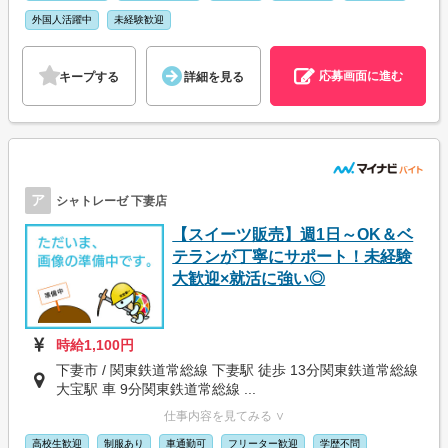
外国人活躍中
未経験歓迎
応募画面に進む
キープする
詳細を見る
ア
シャトレーゼ 下妻店
【スイーツ販売】週1日～OK＆ベ
テランが丁寧にサポート！未経験
大歓迎×就活に強い◎
時給1,100円
下妻市 / 関東鉄道常総線 下妻駅 徒歩 13分関東鉄道常総線
大宝駅 車 9分関東鉄道常総線 ...
仕事内容を見てみる ∨
高校生歓迎
制服あり
車通勤可
フリーター歓迎
学歴不問