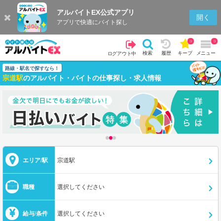
アルバイトEX公式アプリ
開く
アプリで快適にバイト探し
0
0
検索
履歴
キープ
メニュー
ログアウト中
路線・駅名で探すなら！
宗道駅
のアルバイト・バイトの仕事探し・求人情報
エリア/駅
宗道駅
職種
選択してください
給与/条件
選択してください