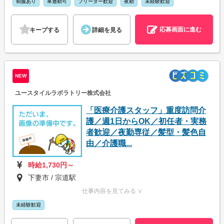
制服あり
車通勤可
フリーター歓迎
夜勤
未経験歓迎
応募画面に進む
キープする
詳細を見る
NEW
ユースタイルラボラトリー株式会社
「医療介護スタッフ」重度訪問介
護／週1日からOK／初任者・実務
者歓迎／夜勤専従／髪型・髪色自
由／介護職...
時給1,730円～
下妻市 / 宗道駅
仕事内容を見てみる ∨
未経験歓迎