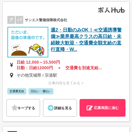
ア
パ
サンエス警備保障株式会社
週2・日勤のみOK！≪交通誘導警
備≫業界最高クラスの高日給・未
経験大歓迎・交通費全額支給の直
行直帰・W...
日給 12,000～15,500円
日勤：日給12000円 ＋ 交通費を別途支給...
その他茨城県 / 宗道駅
仕事内容を見てみる ∨
交通費支給
日払い・週払い
応募画面に進む
キープする
詳細を見る