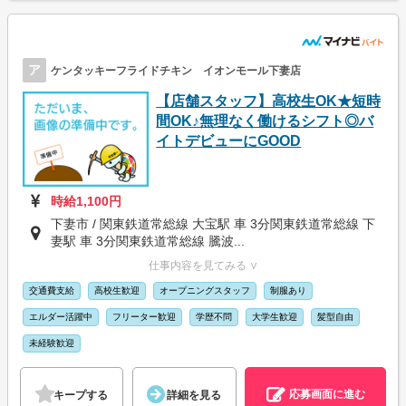
ア
ケンタッキーフライドチキン イオンモール下妻店
【店舗スタッフ】高校生OK★短時
間OK♪無理なく働けるシフト◎バ
イトデビューにGOOD
時給1,100円
下妻市 / 関東鉄道常総線 大宝駅 車 3分関東鉄道常総線 下
妻駅 車 3分関東鉄道常総線 騰波...
仕事内容を見てみる ∨
交通費支給
高校生歓迎
オープニングスタッフ
制服あり
エルダー活躍中
フリーター歓迎
学歴不問
大学生歓迎
髪型自由
未経験歓迎
応募画面に進む
キープする
詳細を見る