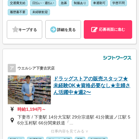
交通費支給
日払い・週払い
急募
制服あり
車通勤可
学歴不問
履歴書不要
未経験歓迎
応募画面に進む
キープする
詳細を見る
ア
ウエルシア下妻古沢店
ドラッグストアの販売スタッフ★
未経験OK★資格必要なし★主婦さ
ん活躍中★週2〜
時給1,194円～
下妻市 / 下妻駅 14分大宝駅 29分宗道駅 41分騰波ノ江駅 5
6分玉村駅 66分関東鉄道「...
仕事内容を見てみる ∨