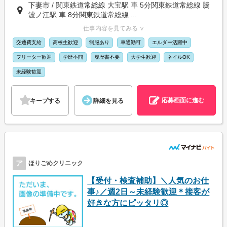
下妻市 / 関東鉄道常総線 大宝駅 車 5分関東鉄道常総線 騰
波ノ江駅 車 8分関東鉄道常総線 ...
仕事内容を見てみる ∨
交通費支給
高校生歓迎
制服あり
車通勤可
エルダー活躍中
フリーター歓迎
学歴不問
履歴書不要
大学生歓迎
ネイルOK
未経験歓迎
応募画面に進む
キープする
詳細を見る
ア
ほりごめクリニック
【受付・検査補助】＼人気のお仕
事♪／週2日～未経験歓迎＊接客が
好きな方にピッタリ◎