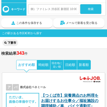
キーワード
この条件を保存する
メールで新着を受け取る
この駅がある市区町村から探す
下妻市
343
検索結果
件
現在地に
おすすめ順
時給順
日給順
新着順
近い順
ア
パ
株式会社ベネミール
【つくば市】栄養満点のお料理を
お届けするお仕事☆／福祉施設の
調理補助／車、バイク通勤可♪