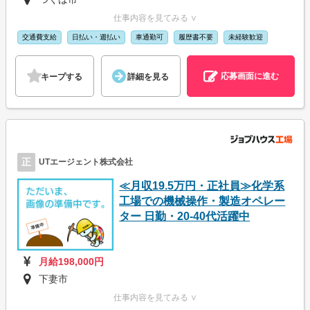
仕事内容を見てみる ∨
交通費支給
日払い・週払い
車通勤可
履歴書不要
未経験歓迎
応募画面に進む
キープする
詳細を見る
正
UTエージェント株式会社
≪月収19.5万円・正社員≫化学系
工場での機械操作・製造オペレー
ター 日勤・20-40代活躍中
月給198,000円
下妻市
仕事内容を見てみる ∨