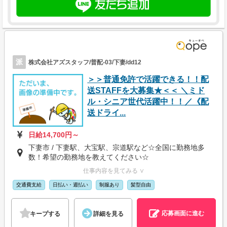
派
株式会社アズスタッフ/普配-03/下妻/dd12
＞＞普通免許で活躍できる！！配
送STAFFを大募集★＜＜ ＼ミド
ル・シニア世代活躍中！！／《配
送ドライ...
日給14,700円～
下妻市 / 下妻駅、大宝駅、宗道駅など☆全国に勤務地多
数！希望の勤務地を教えてください☆
仕事内容を見てみる ∨
交通費支給
日払い・週払い
制服あり
髪型自由
応募画面に進む
キープする
詳細を見る