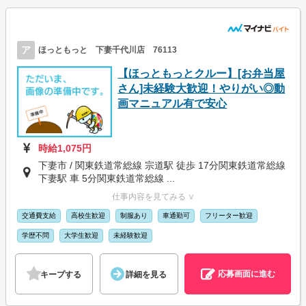
ア
ほっともっと 下妻千代川店 76113
【ほっともっとクルー】[お弁当屋
さん]未経験大歓迎！やりがい◎動
画マニュアル有で安心
時給1,075円
下妻市 / 関東鉄道常総線 宗道駅 徒歩 17分関東鉄道常総線
下妻駅 車 5分関東鉄道常総線 ...
仕事内容を見てみる ∨
交通費支給
高校生歓迎
制服あり
車通勤可
フリーター歓迎
学歴不問
大学生歓迎
未経験歓迎
応募画面に進む
キープする
詳細を見る