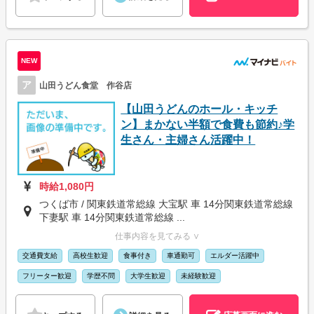
NEW
ア
山田うどん食堂 作谷店
【山田うどんのホール・キッチ
ン】まかない半額で食費も節約♪学
生さん・主婦さん活躍中！
時給1,080円
つくば市 / 関東鉄道常総線 大宝駅 車 14分関東鉄道常総線
下妻駅 車 14分関東鉄道常総線 ...
仕事内容を見てみる ∨
交通費支給
高校生歓迎
食事付き
車通勤可
エルダー活躍中
フリーター歓迎
学歴不問
大学生歓迎
未経験歓迎