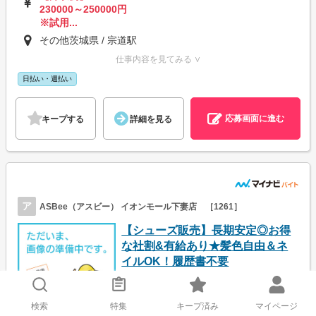
230000～250000円
※試用...
その他茨城県 / 宗道駅
仕事内容を見てみる ∨
日払い・週払い
応募画面に進む
キープする
詳細を見る
ア
ASBee（アスビー） イオンモール下妻店 ［1261］
【シューズ販売】長期安定◎お得
な社割&有給あり★髪色自由＆ネ
イルOK！履歴書不要
検索
特集
キープ済み
マイページ
時給1,116円