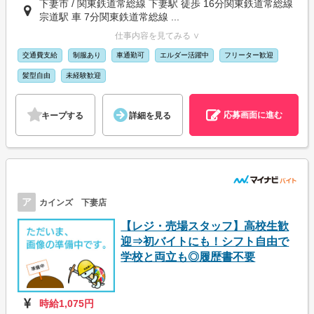
下妻市 / 関東鉄道常総線 下妻駅 徒歩 16分関東鉄道常総線
宗道駅 車 7分関東鉄道常総線 ...
仕事内容を見てみる ∨
交通費支給
制服あり
車通勤可
エルダー活躍中
フリーター歓迎
髪型自由
未経験歓迎
応募画面に進む
キープする
詳細を見る
ア
カインズ 下妻店
【レジ・売場スタッフ】高校生歓
迎⇒初バイトにも！シフト自由で
学校と両立も◎履歴書不要
時給1,075円