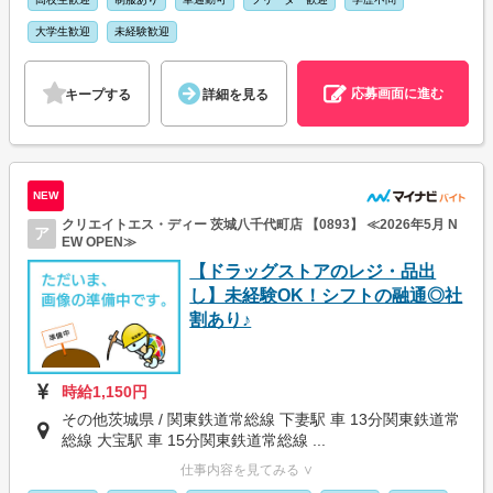
大学生歓迎
未経験歓迎
応募画面に進む
キープする
詳細を見る
NEW
クリエイトエス・ディー 茨城八千代町店 【0893】 ≪2026年5月 N
ア
EW OPEN≫
【ドラッグストアのレジ・品出
し】未経験OK！シフトの融通◎社
割あり♪
時給1,150円
その他茨城県 / 関東鉄道常総線 下妻駅 車 13分関東鉄道常
総線 大宝駅 車 15分関東鉄道常総線 ...
仕事内容を見てみる ∨