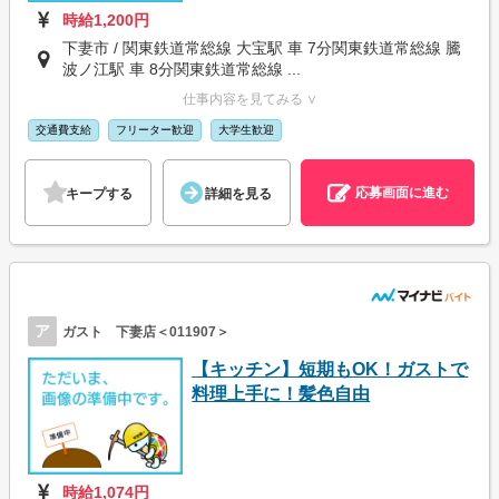
時給1,200円
下妻市 / 関東鉄道常総線 大宝駅 車 7分関東鉄道常総線 騰
波ノ江駅 車 8分関東鉄道常総線 ...
仕事内容を見てみる ∨
交通費支給
フリーター歓迎
大学生歓迎
応募画面に進む
キープする
詳細を見る
ア
ガスト 下妻店＜011907＞
【キッチン】短期もOK！ガストで
料理上手に！髪色自由
時給1,074円