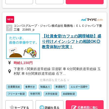
NEW
コンパスグループ・ジャパン株式会社 勤務地：ＥＬＣジャパン下妻
ア
工場 21665_p
【社員食堂/カフェの調理補助】盛
り付けメイン♪シフトの相談OK◎
教育体制が充実！
時給1,150円
下妻市 / 関東鉄道常総線 宗道駅 車 6分関東鉄道常総線 玉
村駅 車 6分関東鉄道常総線 石下...
仕事内容を見てみる ∨
交通費支給
食事付き
制服あり
車通勤可
エルダー活躍中
フリーター歓迎
学歴不問
大学生歓迎
未経験歓迎
応募画面に進む
キープする
詳細を見る