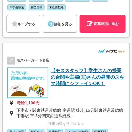
大学生歓迎
髪型自由
未経験歓迎
応募画面に進む
キープする
詳細を見る
ア
モスバーガー 下妻店
【モススタッフ】学生さんの授業
の合間や主婦(夫)さんの昼間のスキ
マ時間にシフトインOK！
時給1,100円
下妻市 / 関東鉄道常総線 宗道駅 徒歩 15分関東鉄道常総線
下妻駅 車 3分関東鉄道常総線 ...
仕事内容を見てみる ∨
高校生歓迎
制服あり
車通勤可
フリーター歓迎
学歴不問