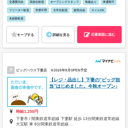
交通費支給
高校生歓迎
オープニングスタッフ
制服あり
車通勤可
フリーター歓迎
学歴不問
大学生歓迎
髪型自由
ネイルOK
未経験歓迎
応募画面に進む
キープする
詳細を見る
ア
ビッグハウス下妻店 ※2026年9月OPEN予定
【レジ・品出し】下妻の“ビッグ担
当”はじめました。今秋オープン♪
時給1,250円
下妻市 / 関東鉄道常総線 下妻駅 徒歩 13分関東鉄道常総線
大宝駅 車 8分関東鉄道常総線 ...