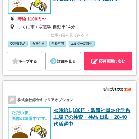
時給 1100円〜
つくば市 / 宗道駅 自動車14分
仕事内容を見てみる ∨
交通費支給
食事付き
年齢不問
エルダー活躍中
応募画面に進む
キープする
詳細を見る
派
株式会社綜合キャリアオプション
≪時給1,180円・派遣社員≫化学系
工場での検査・検品 日勤・20-40
代活躍中