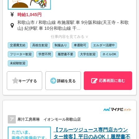
時給1,045円
和歌山市 / 和歌山線 布施屋駅 車 9分阪和線(天王寺－和歌
山) 紀伊駅 車 10分和歌山線 千...
仕事内容を見てみる ∨
交通費支給
高校生歓迎
制服あり
車通勤可
エルダー活躍中
フリーター歓迎
学歴不問
履歴書不要
大学生歓迎
ネイルOK
未経験歓迎
応募画面に進む
キープする
詳細を見る
ア
果汁工房果琳 イオンモール和歌山店
【フルーツジュース専門店カウン
ター接客】平日のみOK！履歴書不