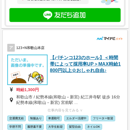
ア
123+N和歌山本店
【パチンコ123のホール】＜時間
帯によって採用率UP＞MAX時給1
800円以上☆おしゃれ自由♪
時給1,300円
和歌山市 / 紀勢本線(和歌山－新宮) 紀三井寺駅 徒歩 16分
紀勢本線(和歌山－新宮) 宮前駅 ...
仕事内容を見てみる ∨
交通費支給
制服あり
車通勤可
エルダー活躍中
フリーター歓迎
学歴不問
履歴書不要
大学生歓迎
髪型自由
ネイルOK