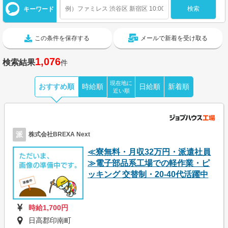
キーワード
この条件を保存する
メールで新着を受け取る
1,076
検索結果
件
現在地に
おすすめ順
時給順
日給順
新着順
近い順
派
株式会社BREXA Next
≪寮無料・月収32万円・派遣社員
≫電子部品系工場での軽作業・ピ
ッキング 交替制・20-40代活躍中
時給1,700円
日高郡印南町