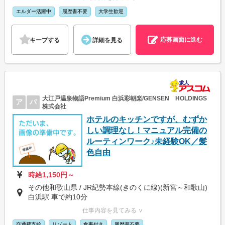
エルダー活躍中
履歴書不要
大学生歓迎
応募画面に進む
キープする
詳細を見る
大江戸温泉物語Premium 白浜彩朝楽/GENSEN HOLDINGS
ア
パ
株式会社
ホテルのキッチンですが、むずか
しい調理なし！マニュアル完備の
ルーティンワーク♪未経験OK／髪
色自由
時給1,150円～
その他和歌山県 / JR紀勢本線(きのくに線)(新宮～和歌山)
白浜駅 車で約10分
仕事内容を見てみる ∨
交通費支給
リゾート
食事付き
履歴書不要