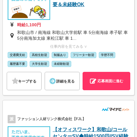
要＆未経験OK
時給1,100円
和歌山市 / 南海線 和歌山大学前駅 車 5分南海線 孝子駅 車
5分南海加太線 東松江駅 車 1...
仕事内容を見てみる ∨
交通費支給
高校生歓迎
制服あり
フリーター歓迎
学歴不問
履歴書不要
大学生歓迎
未経験歓迎
応募画面に進む
キープする
詳細を見る
派
ファッション人材リンク株式会社【FJL】
【オフィスワーク】和歌山/コール
センターSV◆時給1500円//SV経験