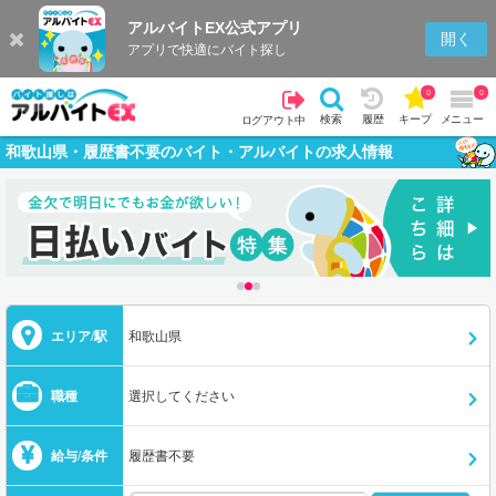
アルバイトEX公式アプリ
開く
アプリで快適にバイト探し
0
0
検索
履歴
キープ
メニュー
ログアウト中
和歌山県・履歴書不要のバイト・アルバイトの求人情報
エリア/駅
和歌山県
職種
選択してください
給与/条件
履歴書不要