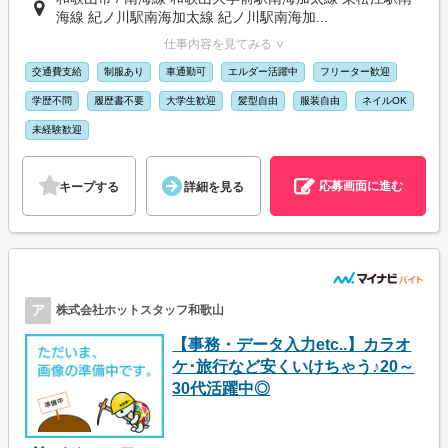
海線 紀ノ川駅南海加太線 紀ノ川駅南海加...
仕事内容を見てみる ∨
交通費支給
制服あり
車通勤可
エルダー活躍中
フリーター歓迎
学歴不問
履歴書不要
大学生歓迎
髪型自由
服装自由
ネイルOK
未経験歓迎
応募画面に進む
キープする
詳細を見る
ア
株式会社ホットスタッフ和歌山
【事務・データ入力etc..】カラオ
ケ･旅行など安くいけちゃう♪20～
30代活躍中◎