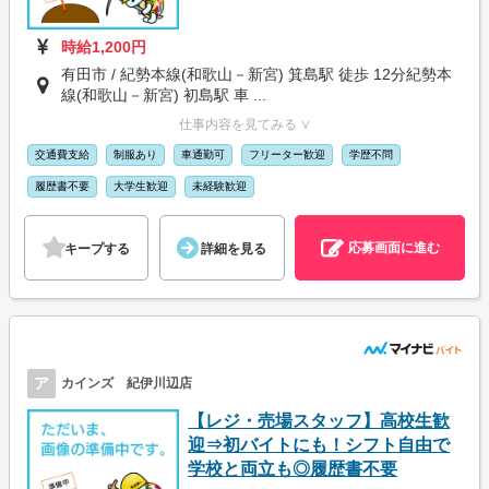
時給1,200円
有田市 / 紀勢本線(和歌山－新宮) 箕島駅 徒歩 12分紀勢本
線(和歌山－新宮) 初島駅 車 ...
仕事内容を見てみる ∨
交通費支給
制服あり
車通勤可
フリーター歓迎
学歴不問
履歴書不要
大学生歓迎
未経験歓迎
応募画面に進む
キープする
詳細を見る
ア
カインズ 紀伊川辺店
【レジ・売場スタッフ】高校生歓
迎⇒初バイトにも！シフト自由で
学校と両立も◎履歴書不要