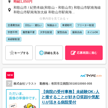
時給1,050円
和歌山市 / 紀勢本線(和歌山－和歌山市) 和歌山市駅南海線
和歌山市駅南海加太線 和歌山市駅南海...
仕事内容を見てみる ∨
交通費支給
日払い・週払い
制服あり
車通勤可
フリーター歓迎
学歴不問
履歴書不要
大学生歓迎
髪型自由
服装自由
ネイルOK
未経験歓迎
応募画面に進む
キープする
詳細を見る
NEW
ア
株式会社ソラスト 勤務地：有田市立病院/3018010060-008
【病院の受付事務】未経験OK♪人
と接することが好き◎笑顔や気配
りが活きる病院受付