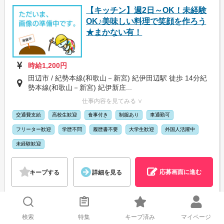
【キッチン】週2日～OK！未経験
OK♪美味しい料理で笑顔を作ろう
★まかない有！
時給1,200円
田辺市 / 紀勢本線(和歌山－新宮) 紀伊田辺駅 徒歩 14分紀
勢本線(和歌山－新宮) 紀伊新庄...
仕事内容を見てみる ∨
交通費支給
高校生歓迎
食事付き
制服あり
車通勤可
フリーター歓迎
学歴不問
履歴書不要
大学生歓迎
外国人活躍中
未経験歓迎
応募画面に進む
キープする
詳細を見る
検索
特集
キープ済み
マイページ