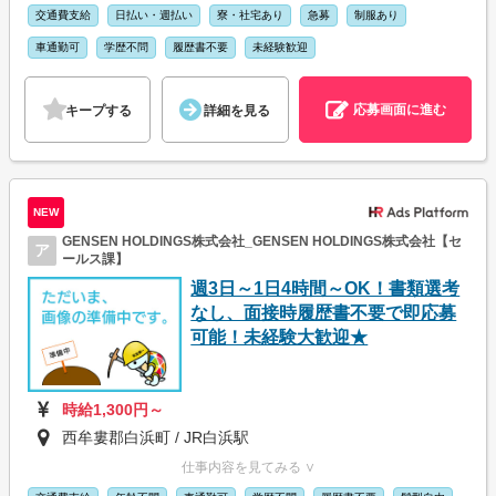
交通費支給
日払い・週払い
寮・社宅あり
急募
制服あり
車通勤可
学歴不問
履歴書不要
未経験歓迎
応募画面に進む
キープする
詳細を見る
NEW
GENSEN HOLDINGS株式会社_GENSEN HOLDINGS株式会社【セ
ア
ールス課】
週3日～1日4時間～OK！書類選考
なし、面接時履歴書不要で即応募
可能！未経験大歓迎★
時給1,300円～
西牟婁郡白浜町 / JR白浜駅
仕事内容を見てみる ∨