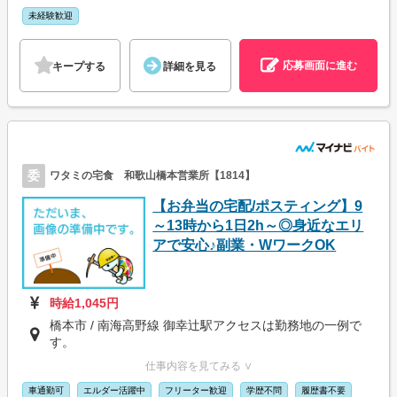
未経験歓迎
応募画面に進む
キープする
詳細を見る
委
ワタミの宅食 和歌山橋本営業所【1814】
【お弁当の宅配/ポスティング】9
～13時から1日2h～◎身近なエリ
アで安心♪副業・WワークOK
時給1,045円
橋本市 / 南海高野線 御幸辻駅アクセスは勤務地の一例で
す。
仕事内容を見てみる ∨
車通勤可
エルダー活躍中
フリーター歓迎
学歴不問
履歴書不要