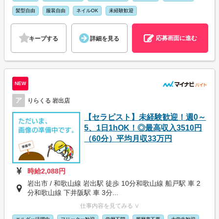
髪型自由
服装自由
ネイルOK
未経験歓迎
応募画面に進む
キープする
詳細を見る
NEW
ア
りらくる 岩出店
【セラピスト】未経験歓迎！週0～
5、1日1hOK！◎最高収入3510円
（60分）平均月収33万円
時給2,088円
岩出市 / 和歌山線 岩出駅 徒歩 10分和歌山線 船戸駅 車 2
分和歌山線 下井阪駅 車 3分...
仕事内容を見てみる ∨