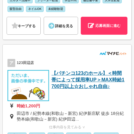
エルダー活躍中
フリーター歓迎
学歴不問
履歴書不要
大学生歓迎
髪型自由
ネイルOK
未経験歓迎
応募画面に進む
キープする
詳細を見る
ア
123田辺店
【パチンコ123のホール】＜時間
帯によって採用率UP＞MAX時給1
700円以上☆おしゃれ自由♪
時給1,200円
田辺市 / 紀勢本線(和歌山－新宮) 紀伊新庄駅 徒歩 18分紀
勢本線(和歌山－新宮) 紀伊田辺...
仕事内容を見てみる ∨