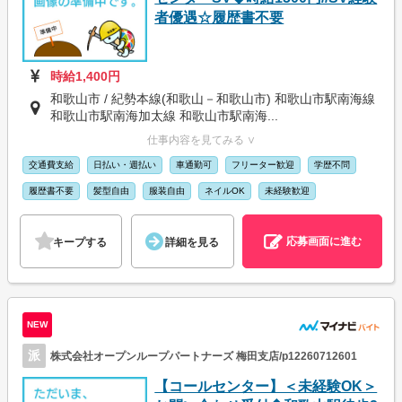
者優遇☆履歴書不要
時給1,400円
和歌山市 / 紀勢本線(和歌山－和歌山市) 和歌山市駅南海線
和歌山市駅南海加太線 和歌山市駅南海...
仕事内容を見てみる ∨
交通費支給
日払い・週払い
車通勤可
フリーター歓迎
学歴不問
履歴書不要
髪型自由
服装自由
ネイルOK
未経験歓迎
応募画面に進む
キープする
詳細を見る
NEW
派
株式会社オープンループパートナーズ 梅田支店/p12260712601
【コールセンター】＜未経験OK＞