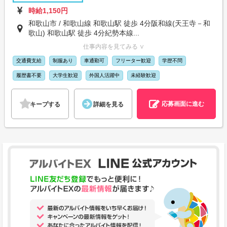
時給1,150円
和歌山市 / 和歌山線 和歌山駅 徒歩 4分阪和線(天王寺－和
歌山) 和歌山駅 徒歩 4分紀勢本線...
仕事内容を見てみる ∨
交通費支給
制服あり
車通勤可
フリーター歓迎
学歴不問
履歴書不要
大学生歓迎
外国人活躍中
未経験歓迎
応募画面に進む
キープする
詳細を見る