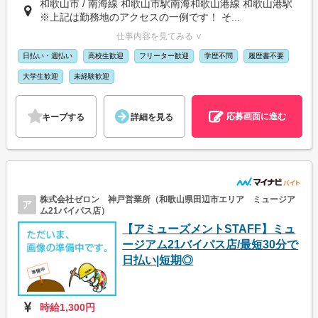
和歌山市 / 南海線 和歌山市駅南海和歌山港線 和歌山港駅
※上記は勤務地のアクセスの一例です！ そ...
仕事内容を見てみる ∨
日払い・週払い
高校生歓迎
フリーター歓迎
学歴不問
履歴書不要
大学生歓迎
未経験歓迎
応募画面に進む
キープする
詳細を見る
株式会社ゼロン 神戸営業所（和歌山県田辺市エリア ミュージア
ア
ム21バイパス店）
【アミューズメントSTAFF】ミュ
ージアム21バイパス店/最短30分で
日払い|短期◎
時給1,300円