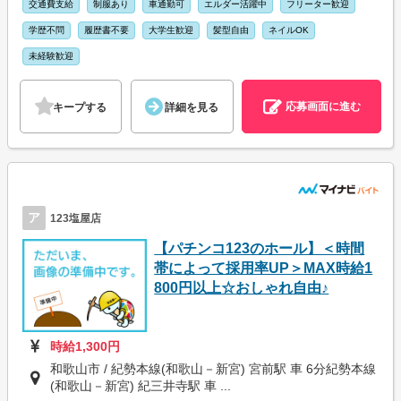
交通費支給
制服あり
車通勤可
エルダー活躍中
フリーター歓迎
学歴不問
履歴書不要
大学生歓迎
髪型自由
ネイルOK
未経験歓迎
応募画面に進む
キープする
詳細を見る
ア
123塩屋店
【パチンコ123のホール】＜時間
帯によって採用率UP＞MAX時給1
800円以上☆おしゃれ自由♪
時給1,300円
和歌山市 / 紀勢本線(和歌山－新宮) 宮前駅 車 6分紀勢本線
(和歌山－新宮) 紀三井寺駅 車 ...