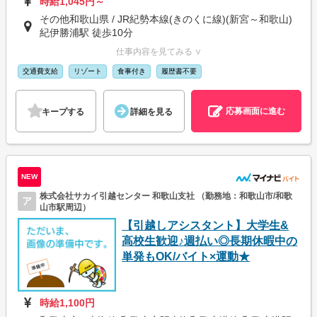
時給1,045円～
その他和歌山県 / JR紀勢本線(きのくに線)(新宮～和歌山)
紀伊勝浦駅 徒歩10分
仕事内容を見てみる ∨
交通費支給
リゾート
食事付き
履歴書不要
応募画面に進む
キープする
詳細を見る
NEW
株式会社サカイ引越センター 和歌山支社 （勤務地：和歌山市/和歌
ア
山市駅周辺）
【引越しアシスタント】大学生&
高校生歓迎♪週払い◎長期休暇中の
単発もOK/バイト×運動★
時給1,100円