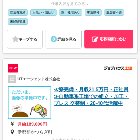
仕事内容を見てみる ∨
交通費支給
日払い・週払い
寮・社宅あり
車通勤可
履歴書不要
未経験歓迎
応募画面に進む
キープする
詳細を見る
NEW
正
UTエージェント株式会社
≪寮完備・月収21.5万円・正社員
≫自動車系工場での組立・加工・
プレス 交替制・20-40代活躍中
月給189,000円
伊都郡かつらぎ町