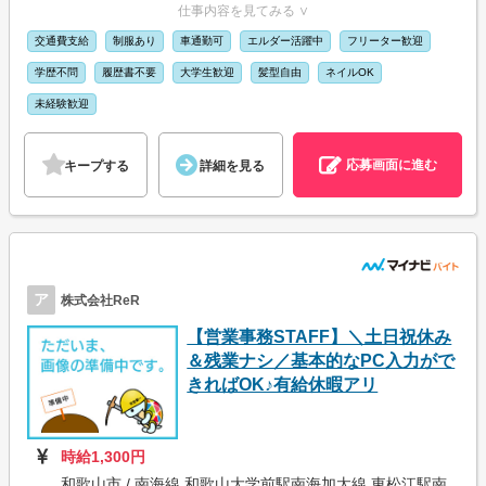
仕事内容を見てみる ∨
交通費支給
制服あり
車通勤可
エルダー活躍中
フリーター歓迎
学歴不問
履歴書不要
大学生歓迎
髪型自由
ネイルOK
未経験歓迎
応募画面に進む
キープする
詳細を見る
ア
株式会社ReR
【営業事務STAFF】＼土日祝休み
＆残業ナシ／基本的なPC入力がで
きればOK♪有給休暇アリ
時給1,300円
和歌山市 / 南海線 和歌山大学前駅南海加太線 東松江駅南