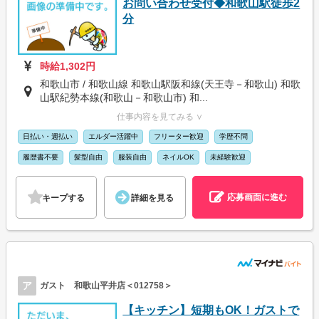
お問い合わせ受付◆和歌山駅徒歩2
分
時給1,302円
和歌山市 / 和歌山線 和歌山駅阪和線(天王寺－和歌山) 和歌
山駅紀勢本線(和歌山－和歌山市) 和...
仕事内容を見てみる ∨
日払い・週払い
エルダー活躍中
フリーター歓迎
学歴不問
履歴書不要
髪型自由
服装自由
ネイルOK
未経験歓迎
応募画面に進む
キープする
詳細を見る
ア
ガスト 和歌山平井店＜012758＞
【キッチン】短期もOK！ガストで