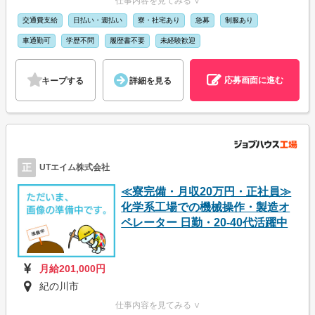
仕事内容を見てみる ∨
交通費支給
日払い・週払い
寮・社宅あり
急募
制服あり
車通勤可
学歴不問
履歴書不要
未経験歓迎
応募画面に進む
キープする
詳細を見る
正
UTエイム株式会社
≪寮完備・月収20万円・正社員≫
化学系工場での機械操作・製造オ
ペレーター 日勤・20-40代活躍中
月給201,000円
紀の川市
仕事内容を見てみる ∨