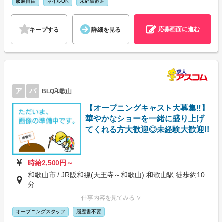
服装自由
ネイルOK
未経験歓迎
応募画面に進む
キープする
詳細を見る
ア
パ
BLQ和歌山
【オープニングキャスト大募集‼】
華やかなショーを一緒に盛り上げ
てくれる方大歓迎◎未経験大歓迎!!
時給2,500円～
和歌山市 / JR阪和線(天王寺～和歌山) 和歌山駅 徒歩約10
分
仕事内容を見てみる ∨
オープニングスタッフ
履歴書不要