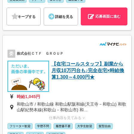
応募画面に進む
キープする
詳細を見る
委
株式会社ＣＴＦ ＧＲＯＵＰ
【在宅コールスタッフ】副業から
月収10万円台も♪完全在宅×時給換
算1,300～4,000円★
時給1,045円
和歌山市 / 和歌山線 和歌山駅阪和線(天王寺－和歌山) 和歌
山駅紀勢本線(和歌山－和歌山市) 和...
仕事内容を見てみる ∨
フリーター歓迎
学歴不問
履歴書不要
大学生歓迎
髪型自由