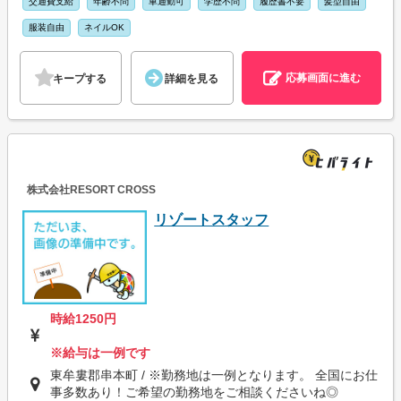
交通費支給
年齢不問
車通勤可
学歴不問
履歴書不要
髪型自由
服装自由
ネイルOK
応募画面に進む
キープする
詳細を見る
株式会社RESORT CROSS
リゾートスタッフ
時給1250円
※給与は一例です
東牟婁郡串本町 / ※勤務地は一例となります。 全国にお仕
事多数あり！ご希望の勤務地をご相談くださいね◎