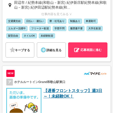
田辺市 / 紀勢本線(和歌山－新宮) 紀伊新庄駅紀勢本線(和歌
山－新宮) 紀伊田辺駅紀勢本線(和...
仕事内容を見てみる ∨
交通費支給
日払い・週払い
寮・社宅あり
制服あり
車通勤可
エルダー活躍中
フリーター歓迎
学歴不問
履歴書不要
大学生歓迎
髪型自由
ネイルOK
未経験歓迎
応募画面に進む
キープする
詳細を見る
NEW
ア
ホテルルートインGrand和歌山駅東口
【遅番フロントスタッフ】週3日
～！未経験OK！