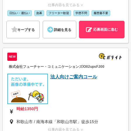
仕事内容を見てみる ∨
日払い・週払い
急募
フリーター歓迎
学歴不問
履歴書不要
応募画面に進む
キープする
詳細を見る
NEW
株式会社フューチャー・コミュニケーションズ/O02upsFJ00
法人向けご案内コール
時給1350円
和歌山市 / 南海本線「和歌山市駅」徒歩15分
仕事内容を見てみる ∨