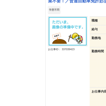
業不要！／普通自動車免許必
学歴不問
職種
給与
勤務地
お仕事ID： 337039423
勤務時間
お仕事内