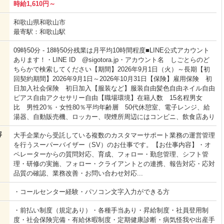
時給1,610円～
和歌山県和歌山市
最寄駅：和歌山駅
09時50分 - 18時50分残業は月平均10時間程度■LINE公式アカウント
あります！・LINE ID @sigotora.jp・アカウント名 しごとらのど
ちらかで検索してください【期間】2026年9月1日（火）～長期【初
回契約期間】2026年9月1日～2026年10月31日【保険】雇用保険 初
日加入社会保険 初日加入【服装など】服装自由髪色自由ネイル自由
ピアス自由アクセサリー自由【職場環境】在籍人数 15名程男女
比 男性20％・女性80％平均年齢層 50代休憩室、電子レンジ、給
湯器、自動販売機、ロッカー、喫煙所周辺にはコンビニ、飲食店あり
容
大手企業から受託している複数のカスタマーサポート業務の運営管理
を行うスーパーバイザー（SV）のお仕事です。【お仕事内容】・オ
ペレーターからの質問対応、育成、フォロー・勤怠管理、シフト管
理・研修の実施、フォロー・クライアントとの連携、報告対応・応対
品質の確認、業務改善・お問い合わせ対応...
・コールセンター経験・パソコン文字入力ができる方
・前払い制度（規定あり）・各種手当あり・昇給制度・社員登用制
度・社会保険完備・有給休暇制度・定期健康診断・病気怪我や出産手