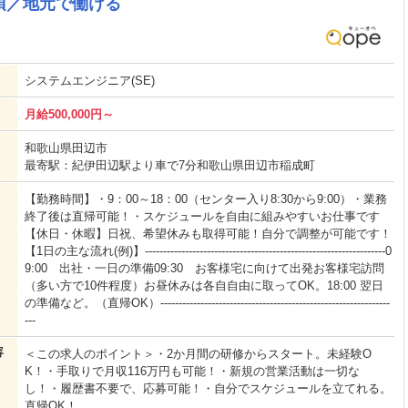
須／地元で働ける
システムエンジニア(SE)
月給500,000円～
和歌山県田辺市
最寄駅：紀伊田辺駅より車で7分和歌山県田辺市稲成町
【勤務時間】・9：00～18：00（センター入り8:30から9:00）・業務
終了後は直帰可能！・スケジュールを自由に組みやすいお仕事です
【休日・休暇】日祝、希望休みも取得可能！自分で調整が可能です！
【1日の主な流れ(例)】------------------------------------------------------------------0
9:00 出社・一日の準備09:30 お客様宅に向けて出発お客様宅訪問
（多い方で10件程度）お昼休みは各自自由に取ってOK。18:00 翌日
の準備など。（直帰OK）---------------------------------------------------------------
---
容
＜この求人のポイント＞・2か月間の研修からスタート。未経験O
K！・手取りで月収116万円も可能！・新規の営業活動は一切な
し！・履歴書不要で、応募可能！・自分でスケジュールを立てれる。
直帰OK！