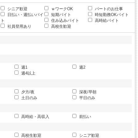
シニア歓迎
ｗワークOK
パートのお仕事
日払い・週払いバイ
短期バイト
時短勤務OKバイト
ト
住み込みバイト
高時給バイト
社員登用あり
高校生歓迎
週1
週2
週4以上
夕方/夜
深夜/早朝
土日のみ
平日のみ
高時給・高収入
前払い
高校生歓迎
シニア歓迎