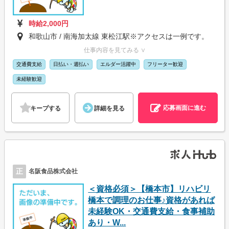
時給2,000円
和歌山市 / 南海加太線 東松江駅※アクセスは一例です。
仕事内容を見てみる ∨
交通費支給
日払い・週払い
エルダー活躍中
フリーター歓迎
未経験歓迎
応募画面に進む
キープする
詳細を見る
正
名阪食品株式会社
＜資格必須＞【橋本市】リハビリ
橋本で調理のお仕事♪資格があれば
未経験OK・交通費支給・食事補助
あり・W...