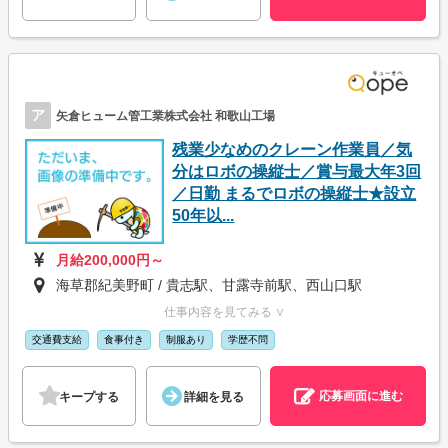
ア
矢倉ヒューム管工業株式会社 和歌山工場
残業少なめのクレーン作業員／気
分はロボの操縦士／賞与最大年3回
／日勤 まるでロボの操縦士★設立
50年以...
月給200,000円～
海草郡紀美野町 / 貴志駅、甘露寺前駅、西山口駅
仕事内容を見てみる ∨
交通費支給
食事付き
制服あり
学歴不問
応募画面に進む
キープする
詳細を見る