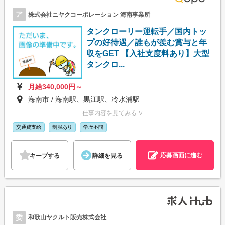
ア
株式会社ニヤクコーポレーション 海南事業所
タンクローリー運転手／国内トッ
プの好待遇／誰もが羨む賞与と年
収をGET 【入社支度料あり】大型
タンクロ...
月給340,000円～
海南市 / 海南駅、黒江駅、冷水浦駅
仕事内容を見てみる ∨
交通費支給
制服あり
学歴不問
応募画面に進む
キープする
詳細を見る
委
和歌山ヤクルト販売株式会社