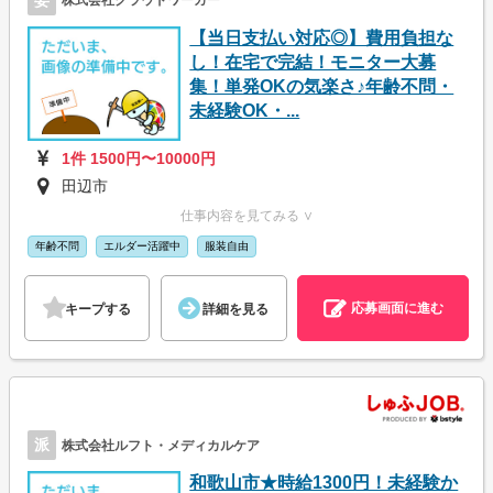
株式会社クラウドワーカー
【当日支払い対応◎】費用負担な
し！在宅で完結！モニター大募
集！単発OKの気楽さ♪年齢不問・
未経験OK・...
1件 1500円〜10000円
田辺市
仕事内容を見てみる ∨
年齢不問
エルダー活躍中
服装自由
応募画面に進む
キープする
詳細を見る
派
株式会社ルフト・メディカルケア
和歌山市★時給1300円！未経験か