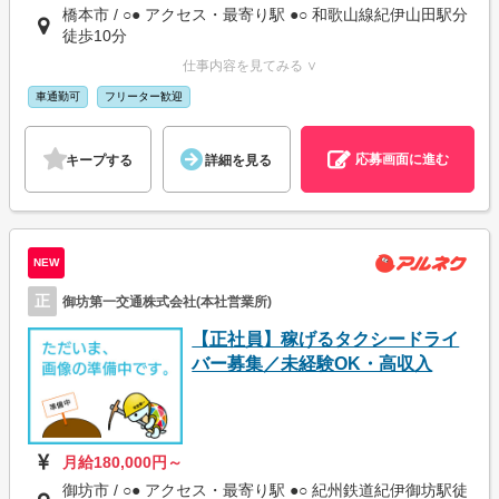
橋本市 / ○● アクセス・最寄り駅 ●○ 和歌山線紀伊山田駅分
徒歩10分
仕事内容を見てみる ∨
車通勤可
フリーター歓迎
応募画面に進む
キープする
詳細を見る
NEW
正
御坊第一交通株式会社(本社営業所)
【正社員】稼げるタクシードライ
バー募集／未経験OK・高収入
月給180,000円～
御坊市 / ○● アクセス・最寄り駅 ●○ 紀州鉄道紀伊御坊駅徒