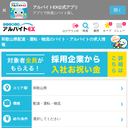
アルバイトEX公式アプリ
開く
アプリで快適にバイト探し
0
0
検索
履歴
キープ
メニュー
ログアウト中
和歌山県配達・運転・物流のバイト・アルバイトの求人情
報
エリア/駅
和歌山県
職種
配達・運転・物流
給与/条件
選択してください