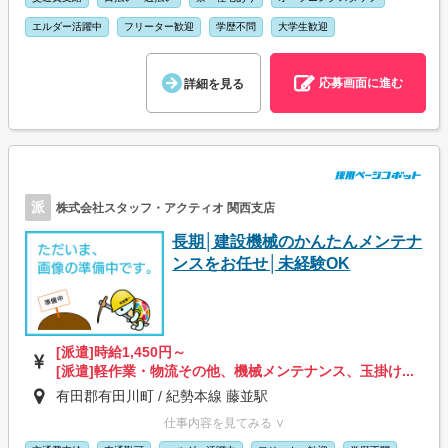
エルダー活躍中
フリーター歓迎
学歴不問
大学生歓迎
応募画面に進む
詳細を見る
派
株式会社スタッフ・アクティオ 関西支店
長期│建設機械のかんたんメンテナ
ンスをお任せ│未経験OK
[派遣]時給1,450円～
[派遣]軽作業・物流その他、機械メンテナンス、玉掛け...
有田郡有田川町 / 紀勢本線 藤並駅
仕事内容を見てみる ∨