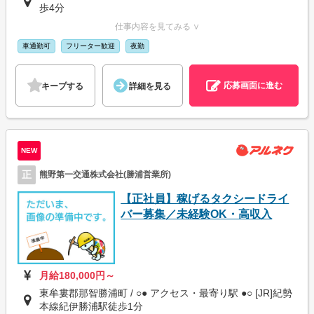
歩4分
仕事内容を見てみる ∨
車通勤可
フリーター歓迎
夜勤
応募画面に進む
キープする
詳細を見る
NEW
正
熊野第一交通株式会社(勝浦営業所)
【正社員】稼げるタクシードライ
バー募集／未経験OK・高収入
月給180,000円～
東牟婁郡那智勝浦町 / ○● アクセス・最寄り駅 ●○ [JR]紀勢
本線紀伊勝浦駅徒歩1分