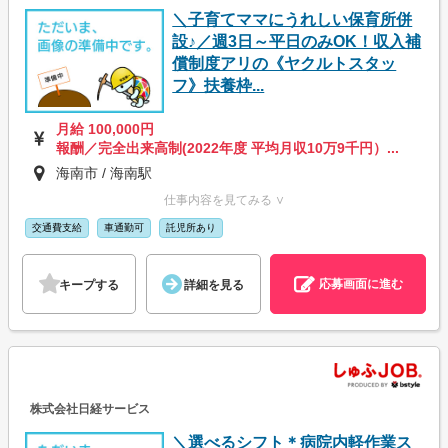
＼子育てママにうれしい保育所併
設♪／週3日～平日のみOK！収入補
償制度アリの《ヤクルトスタッ
フ》扶養枠...
月給 100,000円
報酬／完全出来高制(2022年度 平均月収10万9千円）...
海南市 / 海南駅
仕事内容を見てみる ∨
交通費支給
車通勤可
託児所あり
応募画面に進む
キープする
詳細を見る
株式会社日経サービス
＼選べるシフト＊病院内軽作業ス