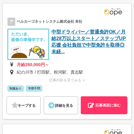
ア
ベルカーゴネットシステム株式会社 本社
中型ドライバー／普通免許OK／月
給28万以上スタート／ステップUP
応援 会社負担で中型免許を取得◎
未経...
月給280,000円～
紀の川市 / 打田駅、粉河駅、貴志駅
仕事内容を見てみる ∨
制服あり
学歴不問
応募画面に進む
キープする
詳細を見る