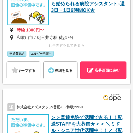
ら始められる病院アシスタント♪週
3日・1日6時間OK★
時給 1300円〜
和歌山市 / 紀三井寺駅 徒歩7分
仕事内容を見てみる ∨
交通費支給
エルダー活躍中
応募画面に進む
キープする
詳細を見る
派
株式会社アズスタッフ/普配-03/和歌/dd60
＞＞普通免許で活躍できる！！配
送STAFFを大募集★＜＜ ＼ミド
ル・シニア世代活躍中！！／《配