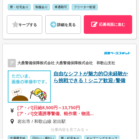
寮・社宅あり
制服あり
車通勤可
フリーター歓迎
応募画面に進む
キープする
詳細を見る
ア
大桑警備保障株式会社 大桑警備保障株式会社 和歌山支社
自由なシフトが魅力的◎未経験か
ら挑戦できる！シニア歓迎♪警備
[ア・パ]日給8,500円～13,750円
[ア・パ]交通誘導警備、軽作業・物流...
岩出市 / 和歌山線 岩出駅
仕事内容を見てみる ∨
交通費支給
日払い・週払い
寮・社宅あり
オープニングスタッフ