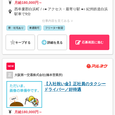
月給180,000円～
西牟婁郡白浜町 / ○● アクセス・最寄り駅 ●○ 紀州鉄道白浜
駅車で9分
仕事内容を見てみる ∨
寮・社宅あり
車通勤可
フリーター歓迎
応募画面に進む
キープする
詳細を見る
NEW
正
大阪第一交通株式会社(橋本営業所)
【入社祝い金】正社員のタクシー
ドライバー／好待遇
月給180,000円～