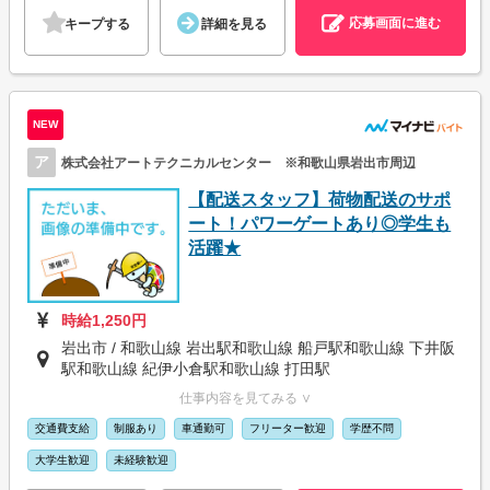
応募画面に進む
キープする
詳細を見る
NEW
ア
株式会社アートテクニカルセンター ※和歌山県岩出市周辺
【配送スタッフ】荷物配送のサポ
ート！パワーゲートあり◎学生も
活躍★
時給1,250円
岩出市 / 和歌山線 岩出駅和歌山線 船戸駅和歌山線 下井阪
駅和歌山線 紀伊小倉駅和歌山線 打田駅
仕事内容を見てみる ∨
交通費支給
制服あり
車通勤可
フリーター歓迎
学歴不問
大学生歓迎
未経験歓迎