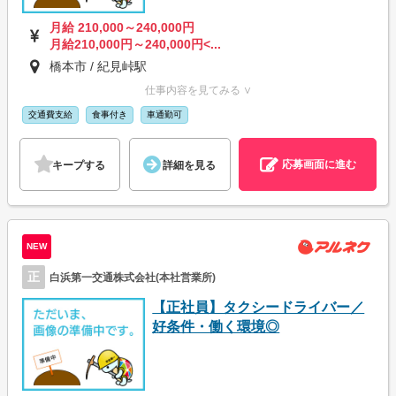
月給 210,000～240,000円
月給210,000円～240,000円<...
橋本市 / 紀見峠駅
仕事内容を見てみる ∨
交通費支給
食事付き
車通勤可
応募画面に進む
キープする
詳細を見る
NEW
正
白浜第一交通株式会社(本社営業所)
【正社員】タクシードライバー／
好条件・働く環境◎