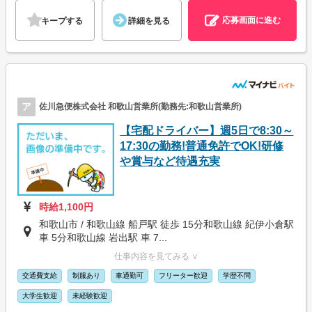
応募画面に進む
キープする
詳細を見る
ア
佐川急便株式会社 和歌山営業所(勤務先:和歌山営業所)
【宅配ドライバー】週5日で8:30～
17:30の勤務!普通免許でOK!研修
や賞与など待遇充実
時給1,100円
和歌山市 / 和歌山線 船戸駅 徒歩 15分和歌山線 紀伊小倉駅
車 5分和歌山線 岩出駅 車 7...
仕事内容を見てみる ∨
交通費支給
制服あり
車通勤可
フリーター歓迎
学歴不問
大学生歓迎
未経験歓迎