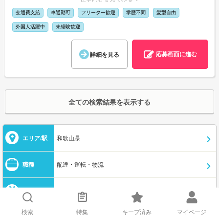
交通費支給
車通勤可
フリーター歓迎
学歴不問
髪型自由
外国人活躍中
未経験歓迎
応募画面に進む
詳細を見る
全ての検索結果を表示する
エリア/駅
和歌山県
職種
配達・運転・物流
給与/条件
選択してください
検索
特集
キープ済み
マイページ
キーワード