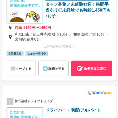
タッフ募集／未経験歓迎！時間手
当あり◎未経験でも時給1,450円も
♪お子...
時給 1150円〜1450円
和歌山市 / 紀三井寺駅 徒歩10分 ／ 和歌山駅 バス15分 ／
宮前駅 徒歩0分
仕事内容を見てみる ∨
交通費支給
エルダー活躍中
応募画面に進む
キープする
詳細を見る
ア
株式会社ドライブトライブ
ドライバー・宅配/アルバイト