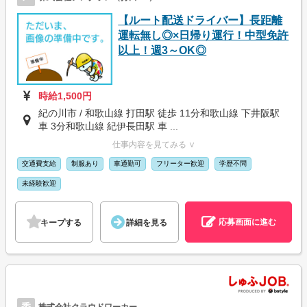
【ルート配送ドライバー】長距離
運転無し◎×日帰り運行！中型免許
以上！週3～OK◎
時給1,500円
紀の川市 / 和歌山線 打田駅 徒歩 11分和歌山線 下井阪駅
車 3分和歌山線 紀伊長田駅 車 ...
仕事内容を見てみる ∨
交通費支給
制服あり
車通勤可
フリーター歓迎
学歴不問
未経験歓迎
応募画面に進む
キープする
詳細を見る
委