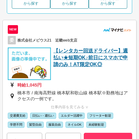
から探す
から探す
から探す
NEW
委
株式会社メビウス21 近畿web支店
【レンタカー回送ドライバー】週
払い★短期OK♪前日にスマホで申
請のみ！AT限定OK◎
時給1,045円
橋本市 / 南海高野線 橋本駅和歌山線 橋本駅※勤務地はア
クセスの一例です。
仕事内容を見てみる ∨
交通費支給
日払い・週払い
エルダー活躍中
フリーター歓迎
学歴不問
髪型自由
服装自由
ネイルOK
未経験歓迎