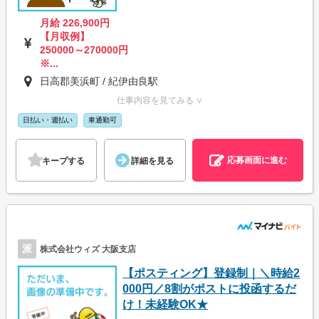
月給 226,900円
【月収例】
250000～270000円
※...
日高郡美浜町 / 紀伊由良駅
仕事内容を見てみる ∨
日払い・週払い
車通勤可
応募画面に進む
キープする
詳細を見る
派
株式会社ウィズ 大阪支店
【ポスティング】登録制｜＼時給2
000円／8割がポストに投函するだ
け！未経験OK★