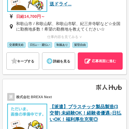
送ドライ...
日給14,700円～
和歌山市 / 和歌山駅、和歌山市駅、紀三井寺駅など☆全国
に勤務地多数！希望の勤務地を教えてください☆
仕事内容を見てみる ∨
交通費支給
日払い・週払い
制服あり
髪型自由
応募画面に進む
キープする
詳細を見る
派
株式会社 BREXA Next
【派遣】プラスチック製品製造(3
交替) 未経験OK！経験者優遇♪日払
いOK！福利厚生充実◎