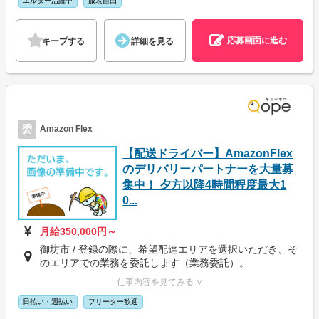
エルダー活躍中
服装自由
応募画面に進む
キープする
詳細を見る
委
Amazon Flex
【配送ドライバー】AmazonFlex
のデリバリーパートナーを大量募
集中！ 夕方以降4時間程度最大1
0...
月給350,000円～
御坊市 / 登録の際に、希望配達エリアを選択いただき、そ
のエリアでの業務を委託します（業務委託）。
仕事内容を見てみる ∨
日払い・週払い
フリーター歓迎