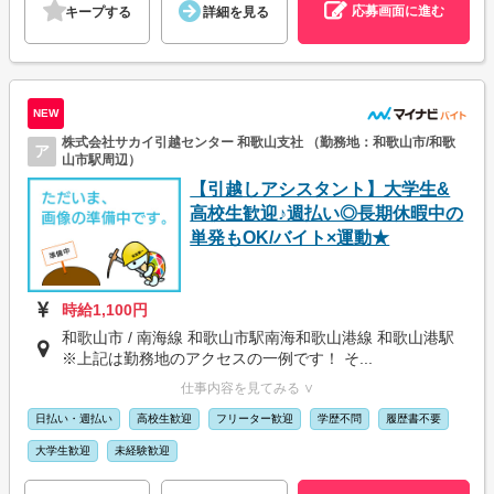
応募画面に進む
キープする
詳細を見る
NEW
株式会社サカイ引越センター 和歌山支社 （勤務地：和歌山市/和歌
ア
山市駅周辺）
【引越しアシスタント】大学生&
高校生歓迎♪週払い◎長期休暇中の
単発もOK/バイト×運動★
時給1,100円
和歌山市 / 南海線 和歌山市駅南海和歌山港線 和歌山港駅
※上記は勤務地のアクセスの一例です！ そ...
仕事内容を見てみる ∨
日払い・週払い
高校生歓迎
フリーター歓迎
学歴不問
履歴書不要
大学生歓迎
未経験歓迎