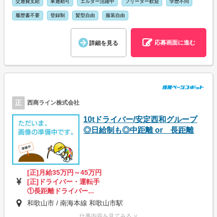
交通費支給
車通勤可
エルダー活躍中
フリーター歓迎
学歴不問
履歴書不要
登録制
髪型自由
服装自由
応募画面に進む
詳細を見る
正
西商ライン株式会社
10tドライバー/安定西和グループ
◎日給制も◎中距離 or 長距離
[正]月給35万円～45万円
[正]ドライバー・運転手
①長距離ドライバー...
和歌山市 / 南海本線 和歌山市駅
仕事内容を見てみる ∨