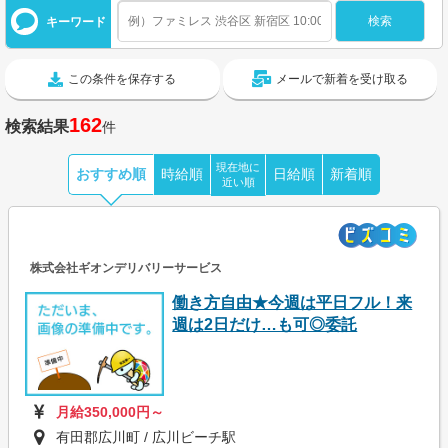
キーワード
この条件を保存する
メールで新着を受け取る
162
検索結果
件
現在地に
おすすめ順
時給順
日給順
新着順
近い順
株式会社ギオンデリバリーサービス
働き方自由★今週は平日フル！来
週は2日だけ…も可◎委託
月給350,000円～
有田郡広川町 / 広川ビーチ駅