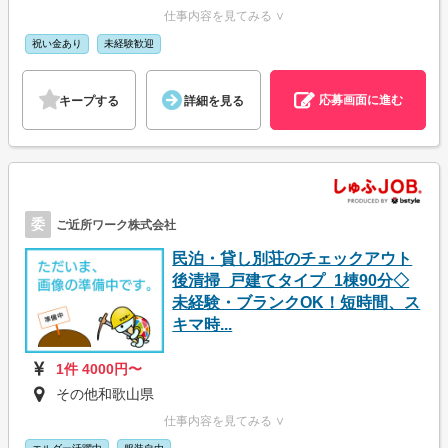
仕事内容を見てみる ∨
祝い金あり
未経験歓迎
応募画面に進む
キープする
詳細を見る
委
ご近所ワーク株式会社
民泊・貸し別荘のチェックアウト
後清掃_戸建てタイプ_1棟90分◇
未経験・ブランクOK！短時間、ス
キマ時...
1件 4000円〜
その他和歌山県
仕事内容を見てみる ∨