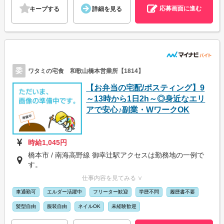
応募画面に進む
キープする
詳細を見る
委
ワタミの宅食 和歌山橋本営業所【1814】
【お弁当の宅配/ポスティング】9
～13時から1日2h～◎身近なエリ
アで安心♪副業・WワークOK
時給1,045円
橋本市 / 南海高野線 御幸辻駅アクセスは勤務地の一例で
す。
仕事内容を見てみる ∨
車通勤可
エルダー活躍中
フリーター歓迎
学歴不問
履歴書不要
髪型自由
服装自由
ネイルOK
未経験歓迎