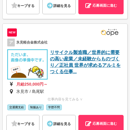
応募画面に進む
キープする
詳細を見る
NEW
ア
氷見軽合金株式会社
リサイクル製造職／世界的に需要
の高い産業／未経験からものづく
り／正社員 世界が求めるアルミを
つくる仕事...
月給250,000円～
氷見市 / 島尾駅
仕事内容を見てみる ∨
交通費支給
制服あり
学歴不問
応募画面に進む
キープする
詳細を見る