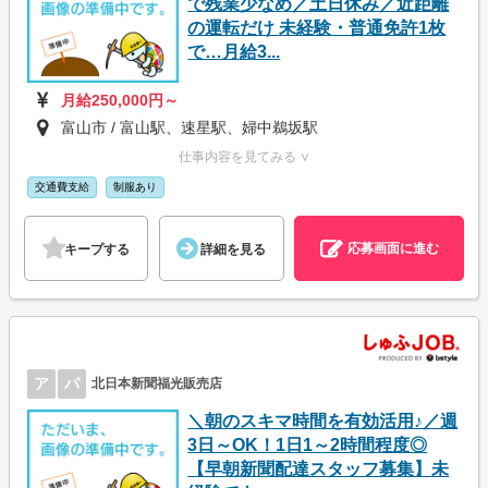
で残業少なめ／土日休み／近距離
の運転だけ 未経験・普通免許1枚
で…月給3...
月給250,000円～
富山市 / 富山駅、速星駅、婦中鵜坂駅
仕事内容を見てみる ∨
交通費支給
制服あり
応募画面に進む
キープする
詳細を見る
ア
パ
北日本新聞福光販売店
＼朝のスキマ時間を有効活用♪／週
3日～OK！1日1～2時間程度◎
【早朝新聞配達スタッフ募集】未