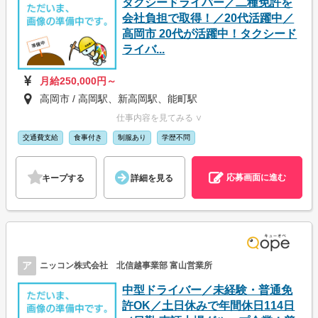
タクシードライバー／二種免許を
会社負担で取得！／20代活躍中／
高岡市 20代が活躍中！タクシード
ライバ...
月給250,000円～
高岡市 / 高岡駅、新高岡駅、能町駅
仕事内容を見てみる ∨
交通費支給
食事付き
制服あり
学歴不問
応募画面に進む
キープする
詳細を見る
ア
ニッコン株式会社 北信越事業部 富山営業所
中型ドライバー／未経験・普通免
許OK／土日休みで年間休日114日