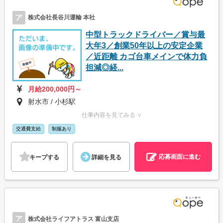
ア
株式会社長谷川運輸 本社
中型トラックドライバー／賞与最
大年3／創業50年以上の安定企業
／近距離 カゴ台車メインで体力負
担減◎経...
月給200,000円～
射水市 / 小杉駅
仕事内容を見てみる ∨
交通費支給
制服あり
応募画面に進む
キープする
詳細を見る
ア
株式会社ライフアトラス 富山支店