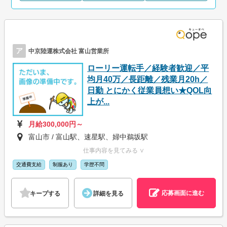
ア
中京陸運株式会社 富山営業所
ローリー運転手／経験者歓迎／平
均月40万／長距離／残業月20h／
日勤 とにかく従業員想い★QOL向
上が...
月給300,000円～
富山市 / 富山駅、速星駅、婦中鵜坂駅
仕事内容を見てみる ∨
交通費支給
制服あり
学歴不問
応募画面に進む
キープする
詳細を見る