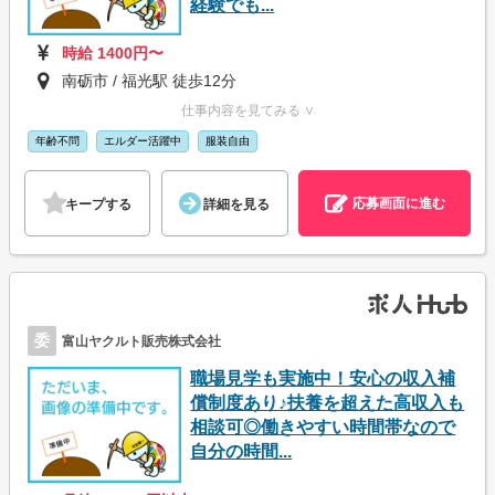
経験でも...
時給 1400円〜
南砺市 / 福光駅 徒歩12分
仕事内容を見てみる ∨
年齢不問
エルダー活躍中
服装自由
応募画面に進む
キープする
詳細を見る
委
富山ヤクルト販売株式会社
職場見学も実施中！安心の収入補
償制度あり♪扶養を超えた高収入も
相談可◎働きやすい時間帯なので
自分の時間...