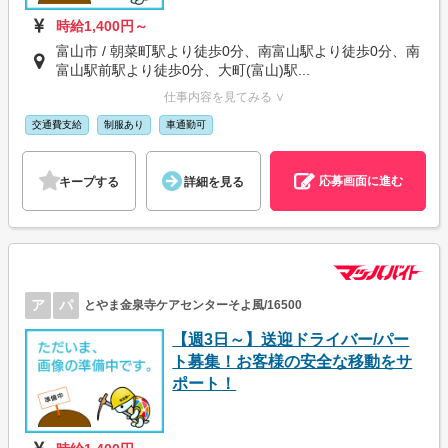
時給1,400円～
富山市 / 朝菜町駅より徒歩0分、南富山駅より徒歩0分、南
富山駅前駅より徒歩0分、大町(富山)駅...
仕事内容を見てみる ∨
交通費支給
制服あり
車通勤可
応募画面に進む
キープする
詳細を見る
ア
パ
とやま金泉寺ケアセンターそよ風/16500
【週3日～】送迎ドライバー/パー
ト募集！お客様の安全な移動をサ
ポート！