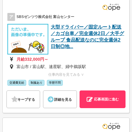
ア
SBSゼンツウ株式会社 富山センター
大型ドライバー／固定ルート配送
／カゴ台車／完全週休2日／大手グ
ループ 食品配送なのに完全週休2
日制◎地...
月給332,000円～
富山市 / 富山駅、速星駅、婦中鵜坂駅
仕事内容を見てみる ∨
交通費支給
制服あり
学歴不問
応募画面に進む
キープする
詳細を見る