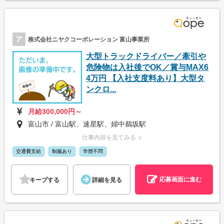
ア
株式会社ニヤクコーポレーション 富山事業所
大型トラックドライバー／牽引や
危険物は入社後でOK／賞与MAX6
4万円 【入社支度料あり】大型タ
ンクロ...
月給300,000円～
富山市 / 富山駅、速星駅、婦中鵜坂駅
仕事内容を見てみる ∨
交通費支給
制服あり
学歴不問
応募画面に進む
キープする
詳細を見る