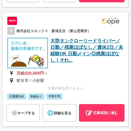
NEW
ア
株式会社エネックス 新潟支店 （富山営業所）
大型タンクローリードライバー／
日勤／残業ほぼなし／週休2日／未
経験OK 日勤メイン◎残業ほぼな
し！それ...
月給320,000円～
射水市 / 小杉駅
仕事内容を見てみる ∨
交通費支給
制服あり
学歴不問
応募画面に進む
キープする
詳細を見る