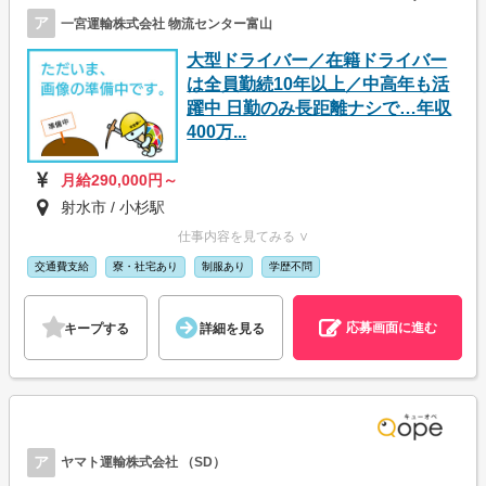
ア
一宮運輸株式会社 物流センター富山
大型ドライバー／在籍ドライバー
は全員勤続10年以上／中高年も活
躍中 日勤のみ長距離ナシで…年収
400万...
月給290,000円～
射水市 / 小杉駅
仕事内容を見てみる ∨
交通費支給
寮・社宅あり
制服あり
学歴不問
応募画面に進む
キープする
詳細を見る
ア
ヤマト運輸株式会社 （SD）