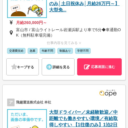
のみ│土日祝休み│月給26万円～】
大型免...
月給260,000円～
富山市 / 富山ライトレール岩瀬浜駅より車で5分◆車通勤O
K（無料駐車場完備）
仕事内容を見てみる ∨
交通費支給
急募
年齢不問
制服あり
学歴不問
応募画面に進む
キープする
詳細を見る
ア
飛越運送株式会社 本社
大型ドライバー／未経験歓迎／中
距離でも働きやすい環境／有給取
得しやすい 【1往復のみ】1泊2日