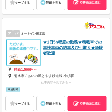
応募画面に進む
キープする
詳細を見る
ア
パ
オートイン射水店
★1日5h程度の勤務★積載車での
車検車両の納車及び引取り★経験
者歓迎
時給1,500円～
射水市 / あいの風とやま鉄道線 小杉駅
仕事内容を見てみる ∨
車通勤可
応募画面に進む
キープする
詳細を見る