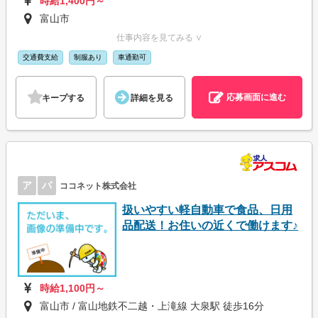
時給1,400円～
富山市
仕事内容を見てみる ∨
交通費支給
制服あり
車通勤可
応募画面に進む
キープする
詳細を見る
ア
パ
ココネット株式会社
扱いやすい軽自動車で食品、日用
品配送！お住いの近くで働けます♪
時給1,100円～
富山市 / 富山地鉄不二越・上滝線 大泉駅 徒歩16分