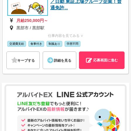
／日勤 東証上場グループ企業！普
通免許...
月給250,000円～
黒部市 / 黒部駅
仕事内容を見てみる ∨
交通費支給
食事付き
制服あり
学歴不問
応募画面に進む
キープする
詳細を見る