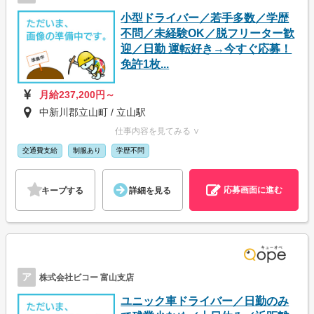
小型ドライバー／若手多数／学歴
不問／未経験OK／脱フリーター歓
迎／日勤 運転好き→今すぐ応募！
免許1枚...
月給237,200円～
中新川郡立山町 / 立山駅
仕事内容を見てみる ∨
交通費支給
制服あり
学歴不問
応募画面に進む
キープする
詳細を見る
ア
株式会社ビコー 富山支店
ユニック車ドライバー／日勤のみ