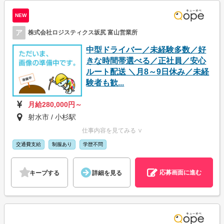
NEW
ア
株式会社ロジスティクス坂尻 富山営業所
中型ドライバー／未経験多数／好
きな時間帯選べる／正社員／安心
ルート配送 ＼月8～9日休み／未経
験者も歓...
月給280,000円～
射水市 / 小杉駅
仕事内容を見てみる ∨
交通費支給
制服あり
学歴不問
応募画面に進む
キープする
詳細を見る