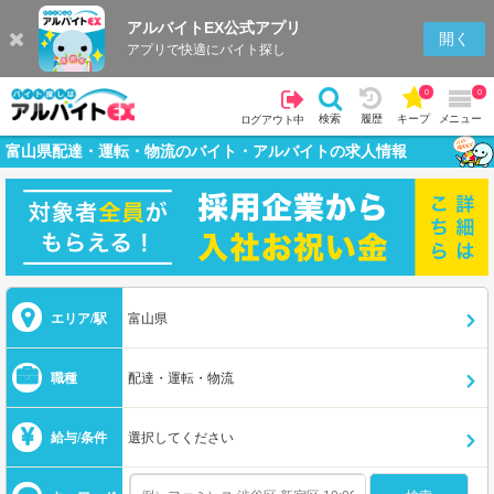
アルバイトEX公式アプリ
開く
アプリで快適にバイト探し
0
0
検索
履歴
キープ
メニュー
ログアウト中
富山県配達・運転・物流のバイト・アルバイトの求人情報
エリア/駅
富山県
職種
配達・運転・物流
給与/条件
選択してください