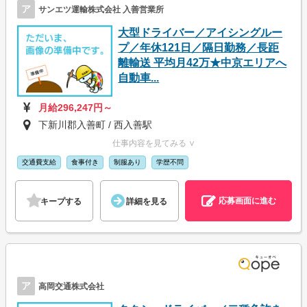
ア
サンエツ運輸株式会社 入善営業所
大型ドライバー／アイシングルー
プ／年休121日／隔日勤務／長距
離輸送 平均月42万★中京エリアへ
自動車...
月給296,247円～
下新川郡入善町 / 西入善駅
仕事内容を見てみる ∨
交通費支給
食事付き
制服あり
学歴不問
応募画面に進む
キープする
詳細を見る
ア
高岡交通株式会社