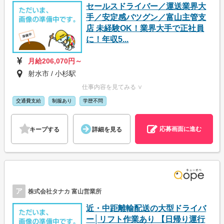
セールスドライバー／運送業界大
手／安定感バツグン／富山主管支
店 未経験OK！業界大手で正社員
に！年収5...
月給206,070円～
射水市 / 小杉駅
仕事内容を見てみる ∨
交通費支給
制服あり
学歴不問
応募画面に進む
キープする
詳細を見る
ア
株式会社タナカ 富山営業所
近・中距離輸配送の大型ドライバ
ー│リフト作業あり 【日帰り運行