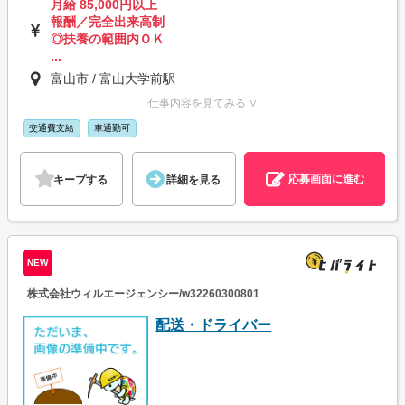
月給 85,000円以上
報酬／完全出来高制
◎扶養の範囲内ＯＫ
...
富山市 / 富山大学前駅
仕事内容を見てみる ∨
交通費支給
車通勤可
応募画面に進む
キープする
詳細を見る
NEW
株式会社ウィルエージェンシー/w32260300801
配送・ドライバー