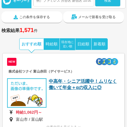
キーワード
この条件を保存する
メールで新着を受け取る
1,571
検索結果
件
現在地に
おすすめ順
時給順
日給順
新着順
近い順
NEW
株式会社ツクイ 富山赤田（デイサービス）
中高年・シニア活躍中！ムリなく
働いて年金＋αの収入に◎
時給1,062円～
富山市 / 富山駅