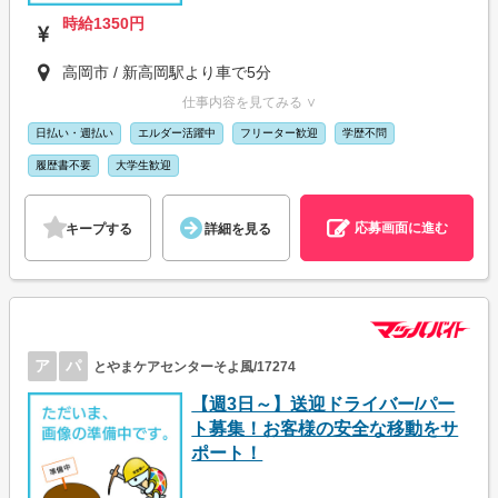
時給1350円
高岡市 / 新高岡駅より車で5分
仕事内容を見てみる ∨
日払い・週払い
エルダー活躍中
フリーター歓迎
学歴不問
履歴書不要
大学生歓迎
応募画面に進む
キープする
詳細を見る
ア
パ
とやまケアセンターそよ風/17274
【週3日～】送迎ドライバー/パー
ト募集！お客様の安全な移動をサ
ポート！