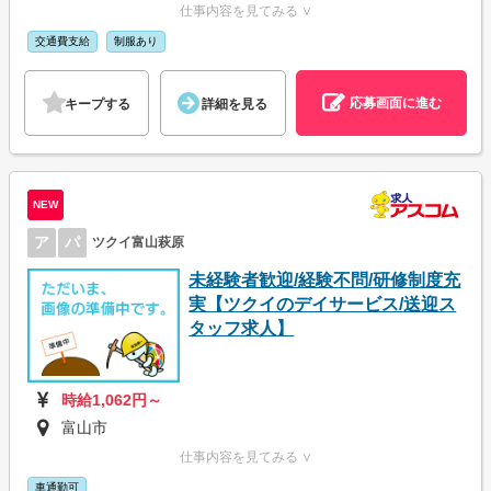
仕事内容を見てみる ∨
交通費支給
制服あり
応募画面に進む
キープする
詳細を見る
NEW
ア
パ
ツクイ富山萩原
未経験者歓迎/経験不問/研修制度充
実【ツクイのデイサービス/送迎ス
タッフ求人】
時給1,062円～
富山市
仕事内容を見てみる ∨
車通勤可