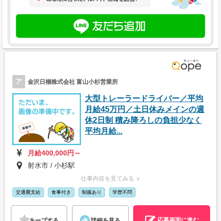
ア
金沢日梱株式会社 富山小杉営業所
大型トレーラードライバー／平均
月給45万円／土日休みメインの週
休2日制 積み降ろしの負担少なく
平均月給...
月給400,000円～
射水市 / 小杉駅
仕事内容を見てみる ∨
交通費支給
食事付き
制服あり
学歴不問
応募画面に進む
キープする
詳細を見る