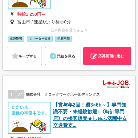
時給1,250円～
富山市 / 速星駅より徒歩0分
仕事内容を見てみる ∨
車通勤可
フリーター歓迎
学歴不問
応募画面に進む
キープする
詳細を見る
ア
パ
株式会社 クロックワークホールディングス
【賞与年2回！週3×6h～】専門知
識不要・未経験歓迎♪《時計専門
店》の接客販売★しゅふ活躍中☆
交通費支...