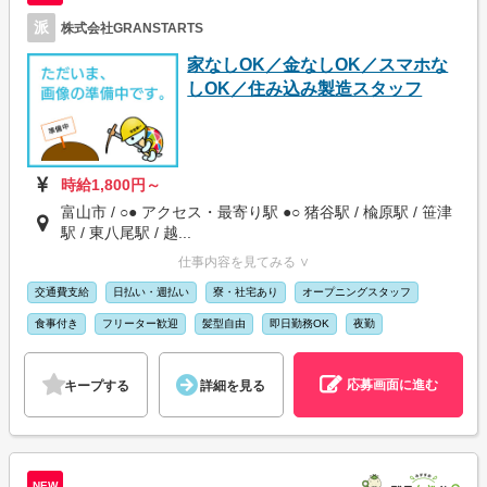
派
株式会社GRANSTARTS
家なしOK／金なしOK／スマホな
しOK／住み込み製造スタッフ
時給1,800円～
富山市 / ○● アクセス・最寄り駅 ●○ 猪谷駅 / 楡原駅 / 笹津
駅 / 東八尾駅 / 越...
仕事内容を見てみる ∨
交通費支給
日払い・週払い
寮・社宅あり
オープニングスタッフ
食事付き
フリーター歓迎
髪型自由
即日勤務OK
夜勤
応募画面に進む
キープする
詳細を見る
NEW