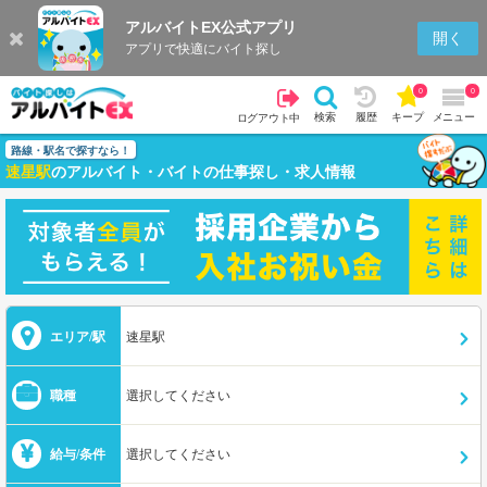
アルバイトEX公式アプリ
開く
アプリで快適にバイト探し
0
0
検索
履歴
キープ
メニュー
ログアウト中
路線・駅名で探すなら！
速星駅
のアルバイト・バイトの仕事探し・求人情報
エリア/駅
速星駅
職種
選択してください
給与/条件
選択してください