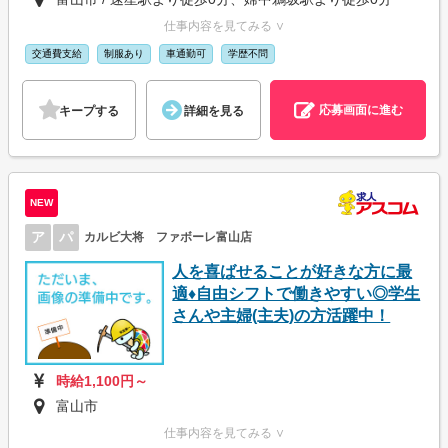
仕事内容を見てみる ∨
交通費支給
制服あり
車通勤可
学歴不問
応募画面に進む
キープする
詳細を見る
NEW
ア
パ
カルビ大将 ファボーレ富山店
人を喜ばせることが好きな方に最
適♦自由シフトで働きやすい◎学生
さんや主婦(主夫)の方活躍中！
時給1,100円～
富山市
仕事内容を見てみる ∨