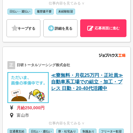
仕事内容を見てみる ∨
日払い・週払い
履歴書不要
未経験歓迎
応募画面に進む
キープする
詳細を見る
正
日研トータルソーシング株式会社
≪寮無料・月収25万円・正社員≫
自動車系工場での組立・加工・プ
レス 日勤・20-40代活躍中
月給250,000円
富山市
仕事内容を見てみる ∨
交通費支給
日払い・週払い
寮・社宅あり
制服あり
フリーター歓迎