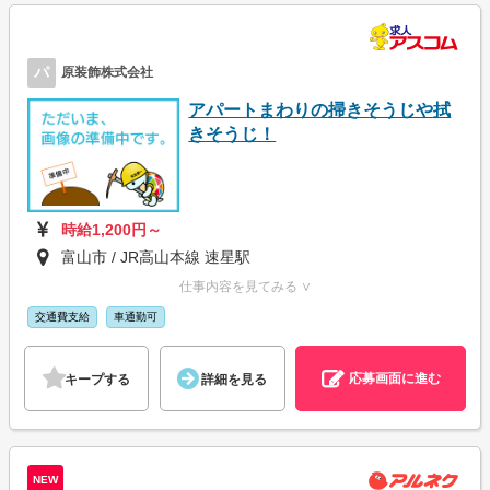
パ
原装飾株式会社
アパートまわりの掃きそうじや拭
きそうじ！
時給1,200円～
富山市 / JR高山本線 速星駅
仕事内容を見てみる ∨
交通費支給
車通勤可
応募画面に進む
キープする
詳細を見る
NEW