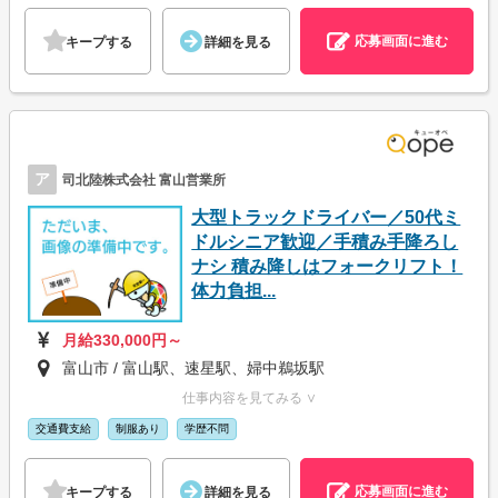
応募画面に進む
キープする
詳細を見る
ア
司北陸株式会社 富山営業所
大型トラックドライバー／50代ミ
ドルシニア歓迎／手積み手降ろし
ナシ 積み降しはフォークリフト！
体力負担...
月給330,000円～
富山市 / 富山駅、速星駅、婦中鵜坂駅
仕事内容を見てみる ∨
交通費支給
制服あり
学歴不問
応募画面に進む
キープする
詳細を見る