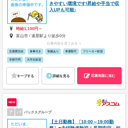
きやすい環境です!昇給や手当で収
入UPも可能♪
時給1,100円～
富山市 / 速星駅より徒歩0分
仕事内容を見てみる ∨
交通費支給
食事付き
制服あり
車通勤可
フリーター歓迎
学歴不問
大学生歓迎
応募画面に進む
キープする
詳細を見る
NEW
ア
パ
バックスグループ
【土日勤務】〔10:00～19:00勤