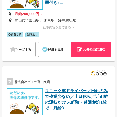
墨付き♪...
月給200,000円～
富山市 / 富山駅、速星駅、婦中鵜坂駅
仕事内容を見てみる ∨
交通費支給
制服あり
応募画面に進む
キープする
詳細を見る
ア
株式会社ビコー 富山支店
ユニック車ドライバー／日勤のみ
で残業少なめ／土日休み／近距離
の運転だけ 未経験・普通免許1枚
で…月給3...