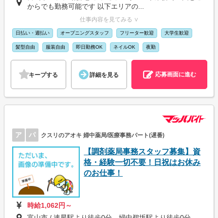
からでも勤務可能です 以下エリアの...
仕事内容を見てみる ∨
日払い・週払い
オープニングスタッフ
フリーター歓迎
大学生歓迎
髪型自由
服装自由
即日勤務OK
ネイルOK
夜勤
応募画面に進む
キープする
詳細を見る
ア
パ
クスリのアオキ 婦中薬局/医療事務パート(遅番)
【調剤薬局事務スタッフ募集】資
格・経験一切不要！日祝はお休み
のお仕事！
時給1,062円～
富山市 / 速星駅より徒歩0分、婦中鵜坂駅より徒歩0分