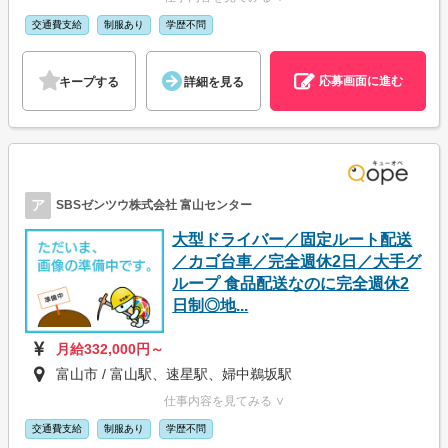
交通費支給
制服あり
学歴不問
応募画面に進む
キープする
詳細を見る
ア
SBSゼンツウ株式会社 富山センター
大型ドライバー／固定ルート配送
／カゴ台車／完全週休2日／大手グ
ループ 食品配送なのに完全週休2
日制◎地...
月給332,000円～
富山市 / 富山駅、速星駅、婦中鵜坂駅
仕事内容を見てみる ∨
交通費支給
制服あり
学歴不問