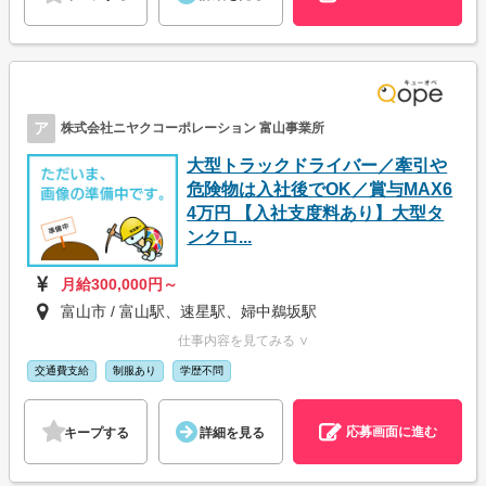
ア
株式会社ニヤクコーポレーション 富山事業所
大型トラックドライバー／牽引や
危険物は入社後でOK／賞与MAX6
4万円 【入社支度料あり】大型タ
ンクロ...
月給300,000円～
富山市 / 富山駅、速星駅、婦中鵜坂駅
仕事内容を見てみる ∨
交通費支給
制服あり
学歴不問
応募画面に進む
キープする
詳細を見る