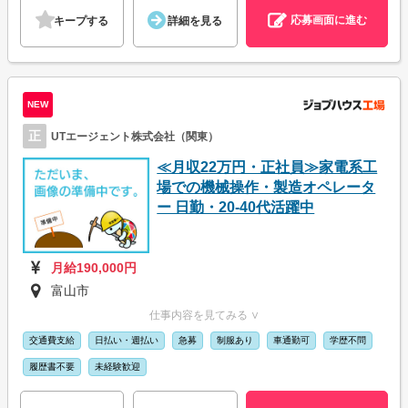
応募画面に進む
キープする
詳細を見る
NEW
正
UTエージェント株式会社（関東）
≪月収22万円・正社員≫家電系工
場での機械操作・製造オペレータ
ー 日勤・20-40代活躍中
月給190,000円
富山市
仕事内容を見てみる ∨
交通費支給
日払い・週払い
急募
制服あり
車通勤可
学歴不問
履歴書不要
未経験歓迎