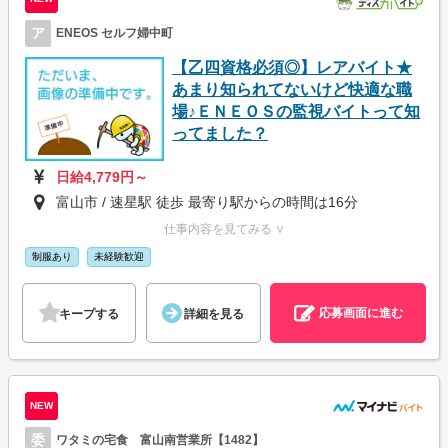
ア
ENEOS セルフ婦中町
【乙四資格必須◎】レアバイト★
あまり知られてないけど快適な職
場♪ＥＮＥＯＳの監視バイトって知
ってました？
日給4,779円～
富山市 / 速星駅 徒歩 最寄り駅からの時間は16分
仕事内容を見てみる ∨
制服あり
未経験歓迎
応募画面に進む
キープする
詳細を見る
NEW
委
ワタミの宅食 富山南営業所【1482】