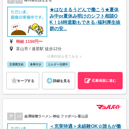
★はなまるうどんで働こう★夏休
み中or夏休み明けのシフト相談O
K！14時退勤もできる♪福利厚生抜
群の安...
時給 1150円〜
富山市 / 速星駅 徒歩12分
仕事内容を見てみる ∨
交通費支給
食事付き
エルダー活躍中
応募画面に進む
キープする
詳細を見る
ア
パ
金澤味噌ラーメン 神仙 ファボーレ富山店
＜充実待遇＞未経験OK☆誰もが働