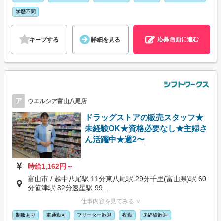
学歴不問
応募画面に進む
キープする
詳細を見る
ア
ウエルシア富山八尾店
ドラッグストアの販売スタッフ★
未経験OK★資格必要なし★主婦さ
ん活躍中★週2〜
時給1,162円～
富山市 / 越中八尾駅 11分東八尾駅 29分千里(富山県)駅 60
分笹津駅 82分速星駅 99...
仕事内容を見てみる ∨
制服あり
車通勤可
フリーター歓迎
夜勤
未経験歓迎