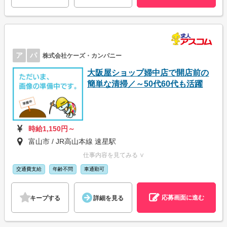
ア
パ
株式会社ケーズ・カンパニー
大阪屋ショップ婦中店で開店前の
簡単な清掃／～50代60代も活躍
時給1,150円～
富山市 / JR高山本線 速星駅
仕事内容を見てみる ∨
交通費支給
年齢不問
車通勤可
応募画面に進む
キープする
詳細を見る