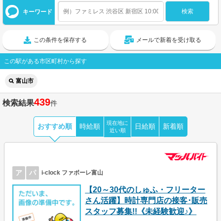
キーワード
この条件を保存する
メールで新着を受け取る
この駅がある市区町村から探す
富山市
439
検索結果
件
現在地に
おすすめ順
時給順
日給順
新着順
近い順
ア
パ
i-clock ファボーレ富山
【20～30代のしゅふ・フリーター
さん活躍】時計専門店の接客･販売
スタッフ募集!!《未経験歓迎♪》