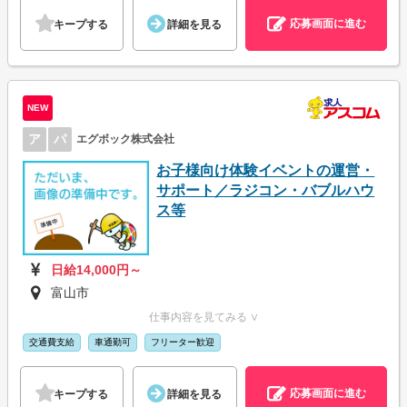
応募画面に進む
キープする
詳細を見る
NEW
ア
パ
エグボック株式会社
お子様向け体験イベントの運営・
サポート／ラジコン・バブルハウ
ス等
日給14,000円～
富山市
仕事内容を見てみる ∨
交通費支給
車通勤可
フリーター歓迎
応募画面に進む
キープする
詳細を見る