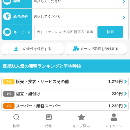
職種
選択してください
給与/条件
選択してください
キーワード
この条件を保存する
メールで新着を受け取る
速星駅人気の職種ランキングと平均時給
販売・接客・サービスその他
1,275円
1位
組立・組付け
230円
2位
スーパー・業務スーパー
1,230円
3位
▼もっと見る
検索
特集
キープ済み
マイページ
2025年9月4日~2026年8月6日