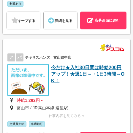
制服あり
応募画面に進む
キープする
詳細を見る
ア
パ
テキサスハンズ 富山婦中店
今だけ★入社30日間は時給200円
アップ！★週1日～・1日3時間～O
K！
時給1,262円～
富山市 / JR高山本線 速星駅
仕事内容を見てみる ∨
交通費支給
車通勤可