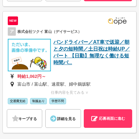
NEW
ア
株式会社ツクイ 富山（デイサービス）
バンドライバー／AT車で送迎／朝
と夕の短時間／土日祝は時給UP／
パート 【日勤】無理なく働ける短
時間パ...
時給1,062円～
富山市 / 富山駅、速星駅、婦中鵜坂駅
仕事内容を見てみる ∨
交通費支給
制服あり
学歴不問
応募画面に進む
キープする
詳細を見る