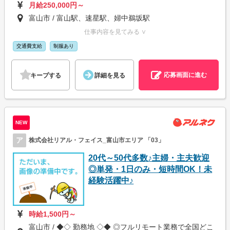
月給250,000円～
富山市 / 富山駅、速星駅、婦中鵜坂駅
仕事内容を見てみる ∨
交通費支給
制服あり
応募画面に進む
キープする
詳細を見る
NEW
ア
株式会社リアル・フェイス_富山市エリア 「03」
20代～50代多数♪主婦・主夫歓迎
◎単発・1日のみ・短時間OK！未
経験活躍中♪
時給1,500円～
富山市 / ◆◇ 勤務地 ◇◆ ◎フルリモート業務で全国どこ