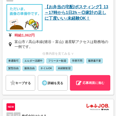
【お弁当の宅配/ポスティング】13
～17時から1日2h～◎家計の足し
に丁度いい♪未経験OK！
時給1,062円
富山市 / 高山本線(猪谷－富山) 速星駅アクセスは勤務地の
一例です。
仕事内容を見てみる ∨
車通勤可
エルダー活躍中
フリーター歓迎
学歴不問
履歴書不要
髪型自由
服装自由
ネイルOK
未経験歓迎
応募画面に進む
キープする
詳細を見る
NEW
ア
パ
株式会社はなまる