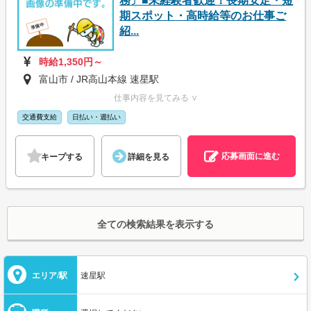
務〕■未経験者歓迎！長期安定・短
期スポット・高時給等のお仕事ご
紹...
時給1,350円～
富山市 / JR高山本線 速星駅
仕事内容を見てみる ∨
交通費支給
日払い・週払い
応募画面に進む
キープする
詳細を見る
全ての検索結果を表示する
エリア/駅
速星駅