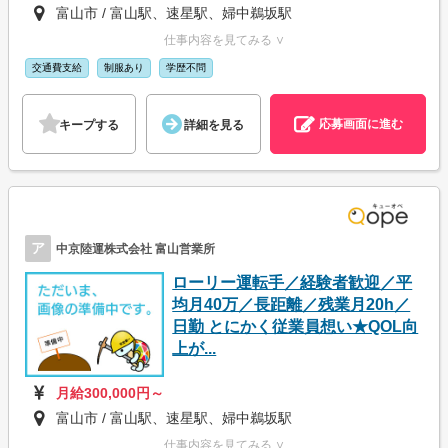
富山市 / 富山駅、速星駅、婦中鵜坂駅
仕事内容を見てみる ∨
交通費支給
制服あり
学歴不問
応募画面に進む
キープする
詳細を見る
ア
中京陸運株式会社 富山営業所
ローリー運転手／経験者歓迎／平
均月40万／長距離／残業月20h／
日勤 とにかく従業員想い★QOL向
上が...
月給300,000円～
富山市 / 富山駅、速星駅、婦中鵜坂駅
仕事内容を見てみる ∨