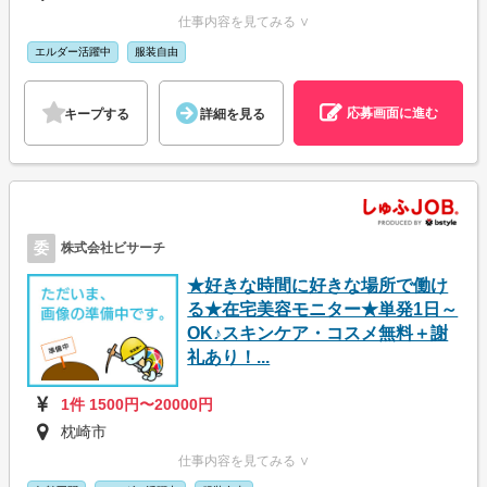
仕事内容を見てみる ∨
エルダー活躍中
服装自由
応募画面に進む
キープする
詳細を見る
委
株式会社ビサーチ
★好きな時間に好きな場所で働け
る★在宅美容モニター★単発1日～
OK♪スキンケア・コスメ無料＋謝
礼あり！...
1件 1500円〜20000円
枕崎市
仕事内容を見てみる ∨