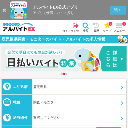
アルバイトEX公式アプリ
開く
アプリで快適にバイト探し
0
0
検索
履歴
キープ
メニュー
ログアウト中
鹿児島県調査・モニターのバイト・アルバイトの求人情報
エリア/駅
鹿児島県
職種
調査・モニター
給与/条件
選択してください