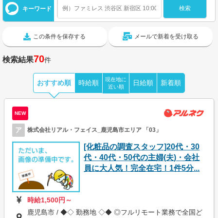
キーワード
この条件を保存する
メールで新着を受け取る
70
検索結果
件
現在地に
おすすめ順
時給順
日給順
新着順
近い順
NEW
ア
株式会社リアル・フェイス_鹿児島市エリア 「03」
[化粧品の調査スタッフ]20代・30
代・40代・50代の主婦(夫)・会社
員に大人気！完全在宅！1件5分...
時給1,500円～
鹿児島市 / ◆◇ 勤務地 ◇◆ ◎フルリモート業務で全国ど