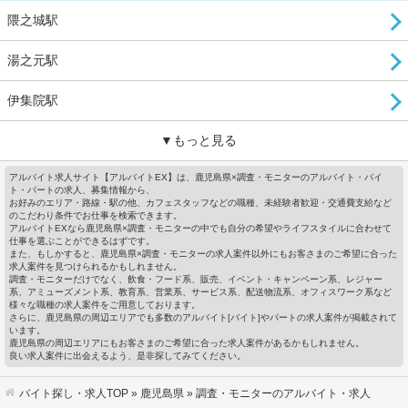
隈之城駅
湯之元駅
伊集院駅
▼もっと見る
アルバイト求人サイト【アルバイトEX】は、鹿児島県×調査・モニターのアルバイト・バイ
ト・パートの求人、募集情報から、
お好みのエリア・路線・駅の他、カフェスタッフなどの職種、未経験者歓迎・交通費支給など
のこだわり条件でお仕事を検索できます。
アルバイトEXなら鹿児島県×調査・モニターの中でも自分の希望やライフスタイルに合わせて
仕事を選ぶことができるはずです。
また、もしかすると、鹿児島県×調査・モニターの求人案件以外にもお客さまのご希望に合った
求人案件を見つけられるかもしれません。
調査・モニターだけでなく、飲食・フード系、販売、イベント・キャンペーン系、レジャー
系、アミューズメント系、教育系、営業系、サービス系、配送物流系、オフィスワーク系など
様々な職種の求人案件をご用意しております。
さらに、鹿児島県の周辺エリアでも多数のアルバイト[バイト]やパートの求人案件が掲載されて
います。
鹿児島県の周辺エリアにもお客さまのご希望に合った求人案件があるかもしれません。
良い求人案件に出会えるよう、是非探してみてください。
バイト探し・求人TOP
»
鹿児島県
» 調査・モニターのアルバイト・求人