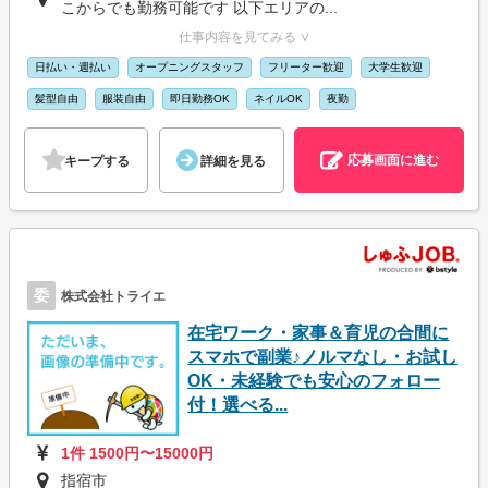
こからでも勤務可能です 以下エリアの...
仕事内容を見てみる ∨
日払い・週払い
オープニングスタッフ
フリーター歓迎
大学生歓迎
髪型自由
服装自由
即日勤務OK
ネイルOK
夜勤
応募画面に進む
キープする
詳細を見る
委
株式会社トライエ
在宅ワーク・家事＆育児の合間に
スマホで副業♪ノルマなし・お試し
OK・未経験でも安心のフォロー
付！選べる...
1件 1500円〜15000円
指宿市