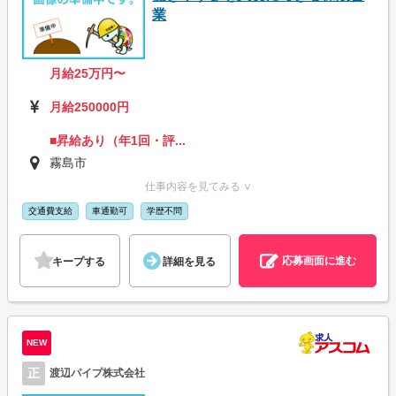
業
月給25万円〜
月給250000円
■昇給あり（年1回・評...
霧島市
仕事内容を見てみる ∨
交通費支給
車通勤可
学歴不問
応募画面に進む
キープする
詳細を見る
NEW
正
渡辺パイプ株式会社