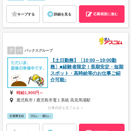
応募画面に進む
キープする
詳細を見る
ア
パ
バックスグループ
【土日勤務】〔10:00～19:00勤
務〕■経験者限定！長期安定・短期
スポット・高時給等のお仕事ご紹
介可能♪
時給1,900円～
鹿児島市 / 鹿児島市電１系統 高見馬場駅
仕事内容を見てみる ∨
交通費支給
日払い・週払い