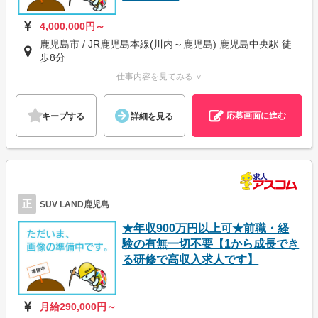
4,000,000円～
鹿児島市 / JR鹿児島本線(川内～鹿児島) 鹿児島中央駅 徒
歩8分
仕事内容を見てみる ∨
応募画面に進む
キープする
詳細を見る
正
SUV LAND鹿児島
★年収900万円以上可★前職・経
験の有無一切不要【1から成長でき
る研修で高収入求人です】
月給290,000円～