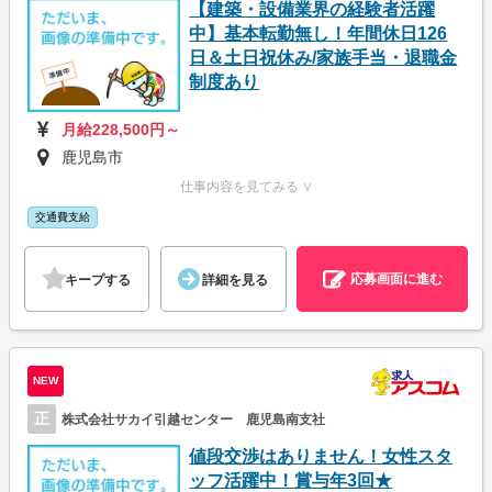
【建築・設備業界の経験者活躍
中】基本転勤無し！年間休日126
日＆土日祝休み/家族手当・退職金
制度あり
月給228,500円～
鹿児島市
仕事内容を見てみる ∨
交通費支給
応募画面に進む
キープする
詳細を見る
NEW
正
株式会社サカイ引越センター 鹿児島南支社
値段交渉はありません！女性スタ
ッフ活躍中！賞与年3回★