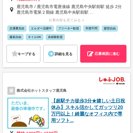
鹿児島市 / 鹿児島市電唐湊線 鹿児島中央駅前駅 徒歩 2分
鹿児島市電第２期線 鹿児島中央駅前駅 ...
仕事内容を見てみる ∨
交通費支給
エルダー活躍中
フリーター歓迎
学歴不問
髪型自由
服装自由
ネイルOK
未経験歓迎
応募画面に進む
キープする
詳細を見る
派
株式会社ホットスタッフ鹿児島
【超駅チカ徒歩3分★嬉しい土日祝
休み】スキル活かしてガッツリ20
万円以上！綺麗なオフィス内で専
用ソフト...