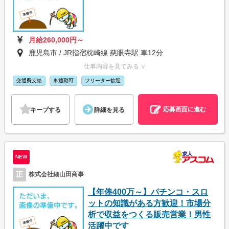
月給260,000円～
鹿児島市 / JR指宿枕崎線 慈眼寺駅 車12分
仕事内容を見てみる ∨
交通費支給
車通勤可
フリーター歓迎
応募画面に進む
キープする
詳細を見る
NEW
正
株式会社細山田商事
【年俸400万～】パチンコ・スロ
ットの知識がある方歓迎！市場分
析で収益をつくる販売営業！男性
活躍中です