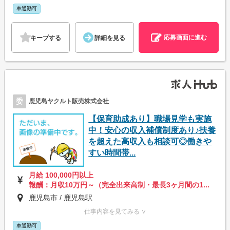
車通勤可
応募画面に進む
キープする
詳細を見る
委
鹿児島ヤクルト販売株式会社
【保育助成あり】職場見学も実施
中！安心の収入補償制度あり♪扶養
を超えた高収入も相談可◎働きや
すい時間帯...
月給 100,000円以上
報酬：月収10万円～（完全出来高制・最長3ヶ月間の1...
鹿児島市 / 鹿児島駅
仕事内容を見てみる ∨
車通勤可