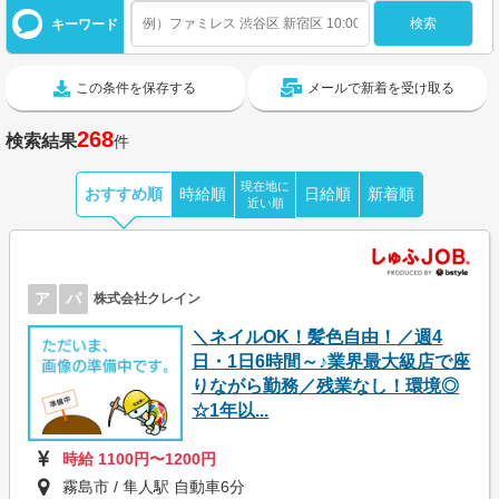
キーワード
この条件を保存する
メールで新着を受け取る
268
検索結果
件
現在地に
おすすめ順
時給順
日給順
新着順
近い順
ア
パ
株式会社クレイン
＼ネイルOK！髪色自由！／週4
日・1日6時間～♪業界最大級店で座
りながら勤務／残業なし！環境◎
☆1年以...
時給 1100円〜1200円
霧島市 / 隼人駅 自動車6分