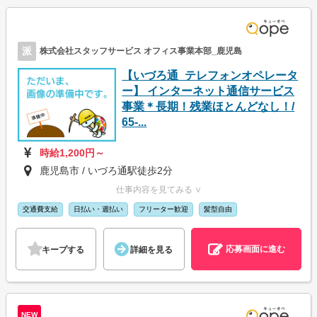
派
株式会社スタッフサービス オフィス事業本部_鹿児島
【いづろ通_テレフォンオペレータ
ー】 インターネット通信サービス
事業＊長期！残業ほとんどなし！/
65-...
時給1,200円～
鹿児島市 / いづろ通駅徒歩2分
仕事内容を見てみる ∨
交通費支給
日払い・週払い
フリーター歓迎
髪型自由
応募画面に進む
キープする
詳細を見る
NEW