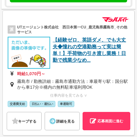
UTエージェント株式会社 西日本第一CU_鹿児島県霧島市_その他
派
サービス
【経験ゼロ、英語ダメ、でも大丈
夫◆憧れの空港勤務って実は簡
単！】手荷物の引き渡し業務！日
勤で残業少なめ...
時給1,070円～
霧島市 / 勤務詳細：霧島市通勤方法：車最寄り駅：国分駅
から車17分※構内の無料駐車場利用OK
仕事内容を見てみる ∨
交通費支給
日払い・週払い
車通勤可
応募画面に進む
キープする
詳細を見る