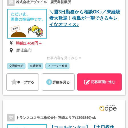
契
株式会社アヴェイル 鹿児島営業所
＼週3日勤務から相談OK♪／未経験
者大歓迎！桜島が一望できるキレ
イなオフィス♪
時給1,450円～
鹿児島市
仕事内容を見てみる ∨
交通費支給
車通勤可
フリーター歓迎
応募画面に進む
キープする
詳細を見る
契
トランスコスモス株式会社 宮崎エリア(1309840)wk
【コールセンター】 【土日祝休