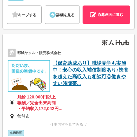
応募画面に進む
キープする
詳細を見る
委
都城ヤクルト販売株式会社
【保育助成あり】職場見学も実施
中！安心の収入補償制度あり♪扶養
を超えた高収入も相談可◎働きや
すい時間帯...
月給 120,000円以上
報酬／完全出来高制
・平均収入172,042円...
曽於市
仕事内容を見てみる ∨
車通勤可