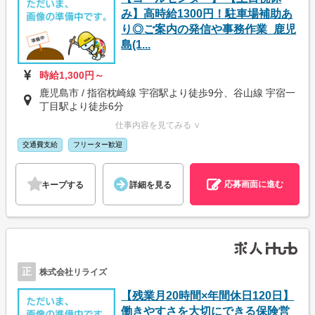
み】高時給1300円！駐車場補助あ
り◎ご案内の発信や事務作業_鹿児
島(1...
時給1,300円～
鹿児島市 / 指宿枕崎線 宇宿駅より徒歩9分、谷山線 宇宿一
丁目駅より徒歩6分
仕事内容を見てみる ∨
交通費支給
フリーター歓迎
応募画面に進む
キープする
詳細を見る
正
株式会社リライズ
【残業月20時間×年間休日120日】
働きやすさを大切にできる保険営