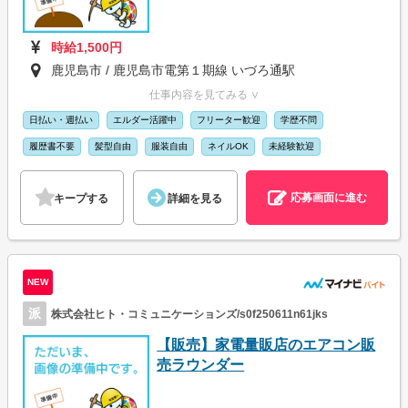
時給1,500円
鹿児島市 / 鹿児島市電第１期線 いづろ通駅
仕事内容を見てみる ∨
日払い・週払い
エルダー活躍中
フリーター歓迎
学歴不問
履歴書不要
髪型自由
服装自由
ネイルOK
未経験歓迎
応募画面に進む
キープする
詳細を見る
NEW
派
株式会社ヒト・コミュニケーションズ/s0f250611n61jks
【販売】家電量販店のエアコン販
売ラウンダー