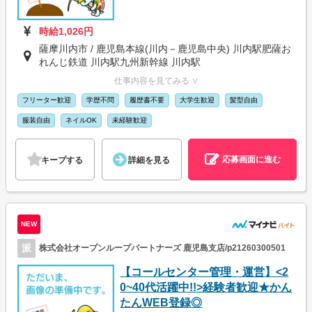
時給1,026円
薩摩川内市 / 鹿児島本線(川内－鹿児島中央) 川内駅肥薩お
れんじ鉄道 川内駅九州新幹線 川内駅
仕事内容を見てみる ∨
フリーター歓迎
学歴不問
履歴書不要
大学生歓迎
髪型自由
服装自由
ネイルOK
未経験歓迎
応募画面に進む
キープする
詳細を見る
NEW
派
株式会社オープンループパートナーズ 鹿児島支店/p21260300501
【コールセンター管理・運営】<2
0~40代活躍中!!>経験者歓迎★かん
たんWEB登録◎