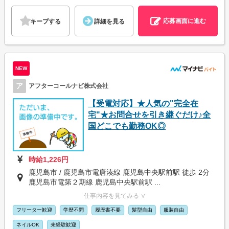
応募画面に進む
キープする
詳細を見る
NEW
ア
アフターコールナビ株式会社
【受電対応】★人気の"完全在
宅"★お問合せを引き継ぐだけ♪全
国どこでも勤務OK◎
時給1,226円
鹿児島市 / 鹿児島市電唐湊線 鹿児島中央駅前駅 徒歩 2分
鹿児島市電第２期線 鹿児島中央駅前駅 ...
仕事内容を見てみる ∨
フリーター歓迎
学歴不問
履歴書不要
髪型自由
服装自由
ネイルOK
未経験歓迎