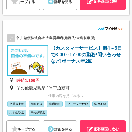
応募画面に進む
キープする
詳細を見る
ア
佐川急便株式会社 大島営業所(勤務先:大島営業所)
【カスタマーサービス】週4～5日
で8:00～17:00の勤務!問い合わせ
など!ボーナス年2回
時給1,100円
その他鹿児島県 / ※車通勤可
仕事内容を見てみる ∨
交通費支給
制服あり
車通勤可
フリーター歓迎
学歴不問
大学生歓迎
未経験歓迎
応募画面に進む
キープする
詳細を見る