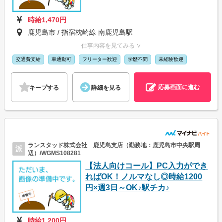
時給1,470円
鹿児島市 / 指宿枕崎線 南鹿児島駅
仕事内容を見てみる ∨
交通費支給
車通勤可
フリーター歓迎
学歴不問
未経験歓迎
応募画面に進む
キープする
詳細を見る
ランスタッド株式会社 鹿児島支店（勤務地：鹿児島市中央駅周
派
辺）/WGMS108281
【法人向けコール】PC入力ができ
ればOK！ノルマなし◎時給1200
円×週3日～OK♪駅チカ♪
時給1,200円