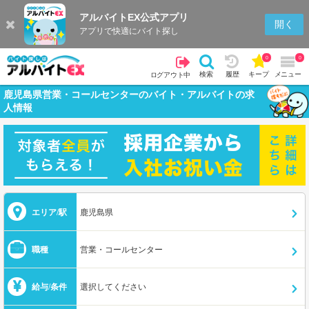
アルバイトEX公式アプリ
開く
アプリで快適にバイト探し
0
0
検索
履歴
キープ
メニュー
ログアウト中
鹿児島県営業・コールセンターのバイト・アルバイトの求
人情報
エリア/駅
鹿児島県
職種
営業・コールセンター
給与/条件
選択してください