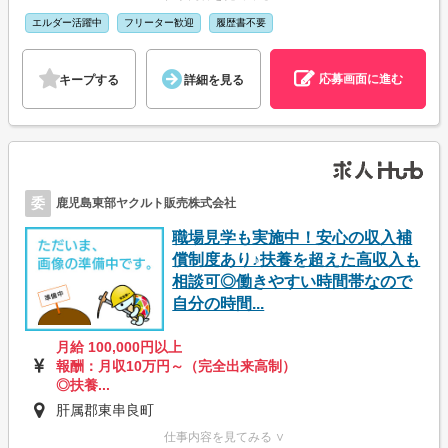
エルダー活躍中
フリーター歓迎
履歴書不要
応募画面に進む
キープする
詳細を見る
委
鹿児島東部ヤクルト販売株式会社
職場見学も実施中！安心の収入補
償制度あり♪扶養を超えた高収入も
相談可◎働きやすい時間帯なので
自分の時間...
月給 100,000円以上
報酬：月収10万円～（完全出来高制）
◎扶養...
肝属郡東串良町
仕事内容を見てみる ∨