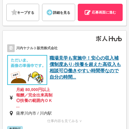
応募画面に進む
キープする
詳細を見る
委
川内ヤクルト販売株式会社
職場見学も実施中！安心の収入補
償制度あり♪扶養を超えた高収入も
相談可◎働きやすい時間帯なので
自分の時間...
月給 80,000円以上
報酬／完全出来高制
◎扶養の範囲内ＯＫ
...
薩摩川内市 / 川内駅
仕事内容を見てみる ∨
車通勤可