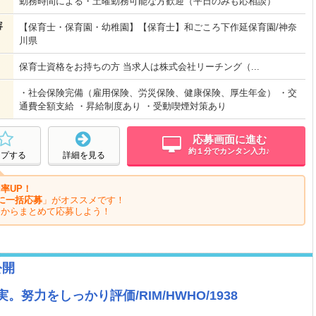
勤務時間による・土曜勤務可能な方歓迎（平日のみも応相談）
容
【保育士・保育園・幼稚園】【保育士】和ごころ下作延保育園/神奈
川県
保育士資格をお持ちの方 当求人は株式会社リーチング（...
・社会保険完備（雇用保険、労災保険、健康保険、厚生年金） ・交
通費全額支給 ・昇給制度あり ・受動喫煙対策あり
応募画面に進む
約１分でカンタン入力♪
ープする
詳細を見る
率UP！
に一括応募
」がオススメです！
ジからまとめて応募しよう！
公開
努力をしっかり評価/RIM/HWHO/1938