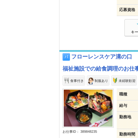
応募資格
キ
フローレンスケア溝の口
福祉施設での給食調理のお仕
食事付き
制服あり
未経験歓迎
職種
給与
勤務地
お仕事ID： 389848235
勤務時間