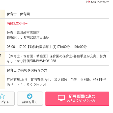
保育士・保育園
時給2,250円～
神奈川県川崎市高津区
最寄駅：ＪＲ南武線津田山駅
08:00～17:00【勤務時間詳細】(1)17時00分～19時00分
容
【保育士・保育園・幼稚園】保育園の保育士/各種手当が充実。努力
をしっかり評価/RIM/HWHO/1938
保育士 の資格をお持ちの方
昇給有無:あり - 賞与有無:なし - 加入保険：労災 - ※別途、特別手当
あり ・４，０００円／月
応募画面に進む
約１分でカンタン入力♪
ープする
詳細を見る