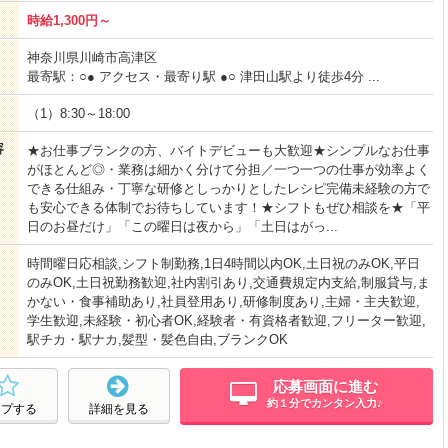
時給1,300円～
神奈川県川崎市高津区
最寄駅：○● アクセス・最寄り駅 ●○ 津田山駅より徒歩4分 ...
（1）8:30～18:00
容
★お仕事ブランクの方、バイトデビューも大歓迎★シンプルなお仕事
がほとんど◎・業務は細かく分けて分担／一つ一つの仕事が効率よく
できる仕組み・丁寧な研修としっかりとしたレシピ完備未経験の方で
も安心できる体制でお待ちしています！★シフトもぜひ相談を★「平
日のお昼だけ」「この曜日は夜から」「土日はがっ...
時間曜日応相談,シフト制勤務,1日4時間以内OK,土日祝のみOK,平日
のみOK,土日祝勤務歓迎,社内割引あり,交通費規定内支給,制服貸与,ま
かない・食事補助あり,社員登用あり,研修制度あり,主婦・主夫歓迎,
学生歓迎,未経験・初心者OK,経験者・有資格者歓迎,フリーター歓迎,
駅チカ・駅ナカ,髪型・髪色自由,ブランクOK
応募画面に進む
約１分でカンタン入力♪
ープする
詳細を見る