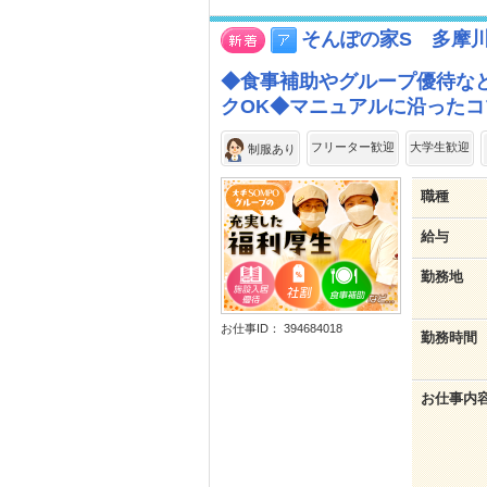
そんぽの家S 多摩
◆食事補助やグループ優待な
クOK◆マニュアルに沿った
フリーター歓迎
大学生歓迎
制服あり
職種
給与
勤務地
お仕事ID： 394684018
勤務時間
お仕事内