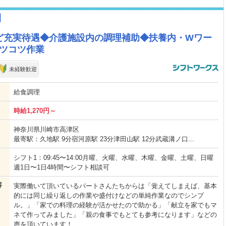
川
ど充実待遇◆介護施設内の調理補助◆扶養内・Wワー
コツコツ作業
未経験歓迎
給食調理
時給1,270円～
神奈川県川崎市高津区
最寄駅：久地駅 9分宿河原駅 23分津田山駅 12分武蔵溝ノ口...
シフト1：09:45〜14:00月曜、火曜、水曜、木曜、金曜、土曜、日曜
週1日〜1日4時間〜シフト相談可
容
実際働いて頂いているパートさんたちからは「覚えてしまえば、基本
的には同じ繰り返しの作業や盛付けなどの単純作業なのでシンプ
ル。」「家での料理の経験が活かせたので助かる」「献立を家でもマ
ネて作ってみました」「親の食事でもとても参考になります」などの
声を頂いています！