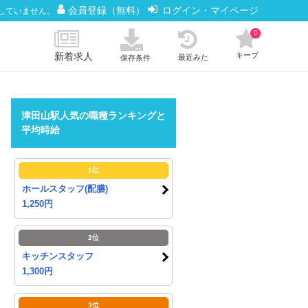
会員登録（無料）
ログイン・マイページ
していません。
0
新着求人
キープ
最近みた
保存条件
津田山駅人気の職種ランキングと
平均時給
1位
ホールスタッフ(配膳)
1,250円
2位
キッチンスタッフ
1,300円
3位