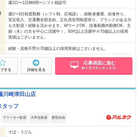
週2日〜1日8時間〜シフト相談可
容
週2〜3日程度勤務（シフト制、応相談）、経験者優遇、給食作り、
安定収入、交通費全額支給、正社員登用制度有り、ブランクがある方
も大歓迎！経験を活かせます。WワークOK、扶養範囲内勤務OK、主
婦（夫）の方を中心に活躍中！、50代以上活躍中※70歳以上の採用
実績はございません。
経験・資格不問※70歳以上の採用実績はございません。
応募画面に進む
約１分でカンタン入力♪
ープする
詳細を見る
麺川崎津田山店
スタッフ
フリーター歓迎
大学生歓迎
髪型自由
そば・うどん