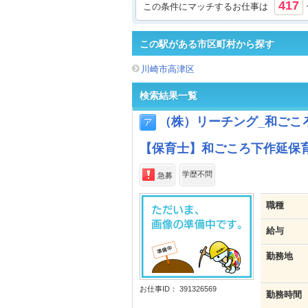
417
この条件にマッチするお仕事は
この駅がある市区町村から探す
川崎市高津区
検索結果一覧
（株）リーチング_和ごこ
【保育士】和ごころ下作延保育
学歴不問
急募
職種
給与
勤務地
お仕事ID： 391326569
勤務時間