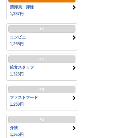
清掃員・掃除
1,337円
4位
コンビニ
1,255円
5位
給食スタッフ
1,323円
6位
ファストフード
1,259円
7位
介護
1,365円