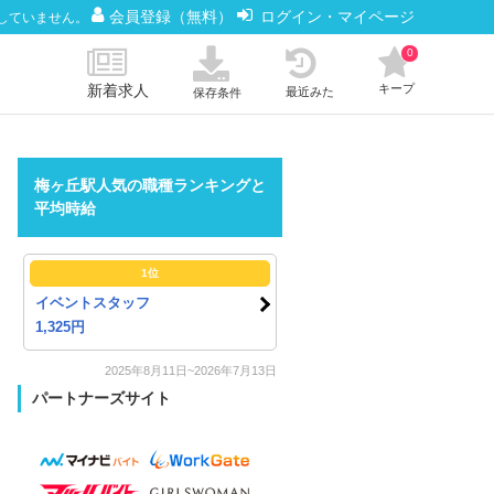
会員登録（無料）
ログイン・マイページ
していません。
0
新着求人
キープ
最近みた
保存条件
梅ヶ丘駅人気の職種ランキングと
平均時給
1位
イベントスタッフ
1,325円
2025年8月11日~2026年7月13日
パートナーズサイト