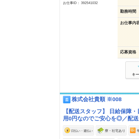
お仕事ID： 392541032
勤務時間
お仕事内
応募資格
キ
株式会社貴順 ※008
【配送スタッフ】 日給保障・
用0円なのでご安心を◎／配
寮・社宅あり
日払い・週払い