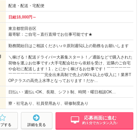
配達・配送・宅配便
日給18,000円～
東京都世田谷区
最寄駅：ご自宅～直行直帰でお仕事可能です★
勤務開始日はご相談ください♪※原則週5以上の勤務をお願いします
容
＼稼げる！配送ドライバー大募集スタート！／通販などで購入された
荷物を運ぶお仕事です♪大手宅配会社から依頼を受け、近隣のご自宅
や会社に配送します！1．とにかく稼げるお仕事です！￣￣￣￣￣￣
￣￣￣￣￣￣￣￣￣完全出来高制で売上の90％以上が収入に！業界T
OPクラスの高売上水準となっております！だか...
日払い・週払いOK、長期、シフト制、時間・曜日相談OK...
寮・社宅あり、社員登用あり、研修制度あり
応募画面に進む
約１分でカンタン入力♪
ープする
詳細を見る