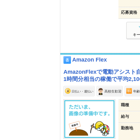
応募資格
キ
Amazon Flex
AmazonFlexで電動アシ
1時間分相当の稼働で平均2,1
高校生歓迎
年齢
日払い・週払い
職種
給与
勤務地