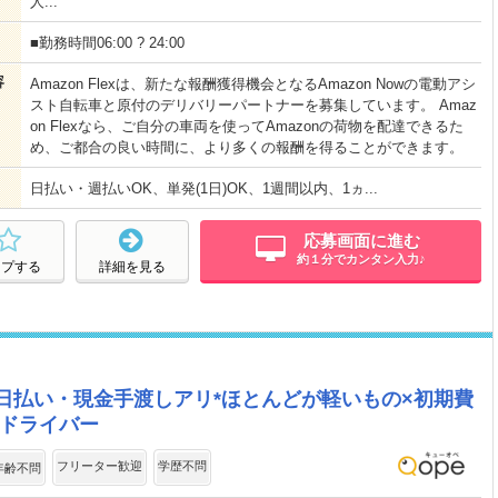
人...
■勤務時間06:00 ? 24:00
容
Amazon Flexは、新たな報酬獲得機会となるAmazon Nowの電動アシ
スト自転車と原付のデリバリーパートナーを募集しています。 Amaz
on Flexなら、ご自分の車両を使ってAmazonの荷物を配達できるた
め、ご都合の良い時間に、より多くの報酬を得ることができます。
日払い・週払いOK、単発(1日)OK、1週間以内、1ヵ...
応募画面に進む
約１分でカンタン入力♪
ープする
詳細を見る
日払い・現金手渡しアリ*ほとんどが軽いもの×初期費
送ドライバー
フリーター歓迎
学歴不問
年齢不問