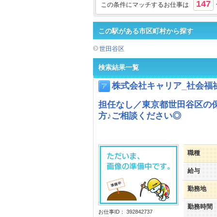
147
この条件にマッチするお仕事は
この駅がある市区町村から探す
世田谷区
検索結果一覧
株式会社キャリア_社会福
担任なし／東京都世田谷区の
方♪ご相談ください◎
職種
給与
勤務地
勤務時間
お仕事ID： 392842737