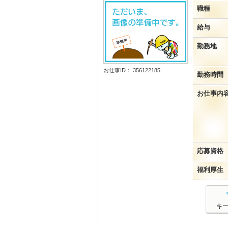
職種
給与
勤務地
お仕事ID： 356122185
勤務時間
お仕事内
応募資格
福利厚生
キ