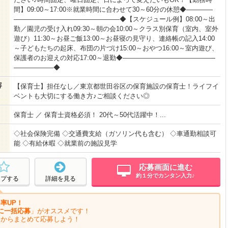
間】09:00～17:00※就業時間に合わせて30～60分の休憩◆――――
――――――――――――――――◆【スケジュール例】08:00～出
勤／園児の受け入れ09:30～朝の会10:00～クラス別保育（室内、室外
遊び）11:30～お昼ご飯13:00～お昼寝の見守り、連絡帳の記入14:00
～子どもたちの起床、布団の片づけ15:00～おやつ16:00～室内遊び、
保護者のお迎えの対応17:00～退勤◆――――――――――――――
――――――◆
容
【保育士】担任なし／東京都世田谷区の保育施設の保育士！ライフイ
ベントも大切にする働き方♪ご相談ください◎
保育士 ／ 保育士資格必須！ 20代～50代活躍中！...
◇社会保険完備 ◇交通費支給（ガソリン代も含む） ◇車通勤相談可
能 ◇有給休暇 ◇就業前の施設見学
応募画面に進む
約１分でカンタン入力♪
ープする
詳細を見る
率UP！
に一括応募
」がオススメです！
ジからまとめて応募しよう！