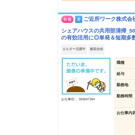
ご近所ワーク株式会
シェアハウスの共用部清掃_5
の有効活用に◎単発＆短期多
エルダー活躍中
服装自由
職種
給与
勤務地
勤務時間
お仕事ID： 393647394
お仕事内