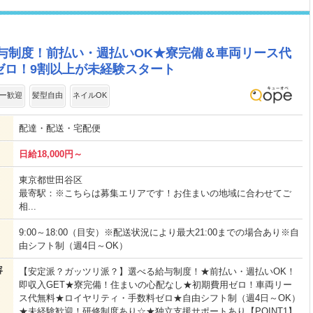
与制度！前払い・週払いOK★寮完備＆車両リース代
ゼロ！9割以上が未経験スタート
ー歓迎
髪型自由
ネイルOK
配達・配送・宅配便
日給18,000円～
東京都世田谷区
最寄駅：※こちらは募集エリアです！お住まいの地域に合わせてご
相...
9:00～18:00（目安）※配送状況により最大21:00までの場合あり※自
由シフト制（週4日～OK）
容
【安定派？ガッツリ派？】選べる給与制度！★前払い・週払いOK！
即収入GET★寮完備！住まいの心配なし★初期費用ゼロ！車両リー
ス代無料★ロイヤリティ・手数料ゼロ★自由シフト制（週4日～OK）
★未経験歓迎！研修制度あり☆★独立支援サポートあり【POINT1】