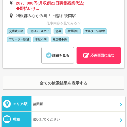
207、000円(月収例21日実働残業代込)
◆即払いサ...
利根郡みなかみ町 / 上越線 後閑駅
仕事内容を見てみる ∨
交通費支給
日払い・週払い
急募
車通勤可
エルダー活躍中
フリーター歓迎
学歴不問
履歴書不要
応募画面に進む
詳細を見る
全ての検索結果を表示する
エリア/駅
後閑駅
職種
選択してください