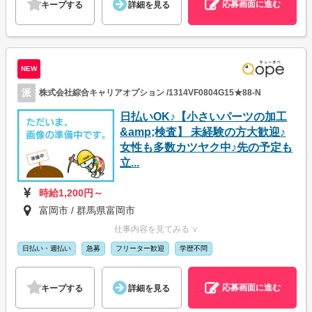
応募画面に進む
キープする
詳細を見る
NEW
派
株式会社綜合キャリアオプション /1314VF0804G15★88-N
日払いOK♪【小さいパーツの加工
&amp;検査】 未経験の方大歓迎♪
女性も多数カツヤク中♪先の予定も
立...
時給1,200円～
富岡市 / 群馬県富岡市
仕事内容を見てみる ∨
日払い・週払い
急募
フリーター歓迎
学歴不問
応募画面に進む
キープする
詳細を見る