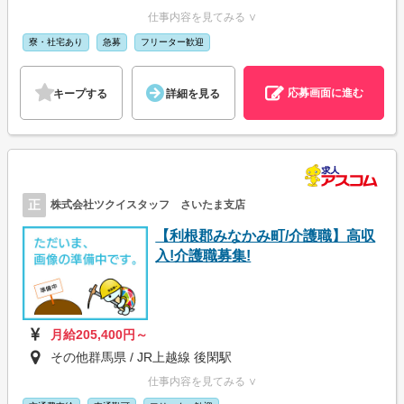
仕事内容を見てみる ∨
寮・社宅あり
急募
フリーター歓迎
応募画面に進む
キープする
詳細を見る
正
株式会社ツクイスタッフ さいたま支店
【利根郡みなかみ町/介護職】高収
入!介護職募集!
月給205,400円～
その他群馬県 / JR上越線 後閑駅
仕事内容を見てみる ∨