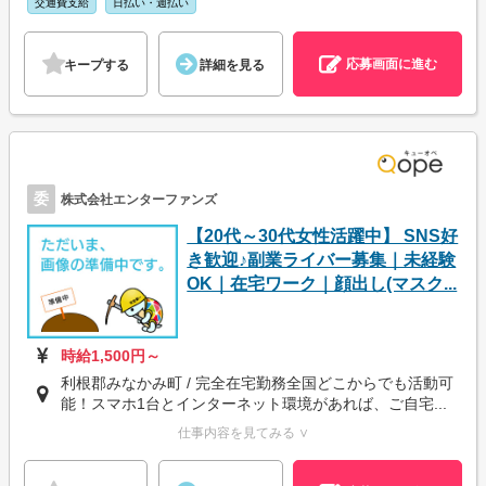
交通費支給
日払い・週払い
応募画面に進む
キープする
詳細を見る
委
株式会社エンターファンズ
【20代～30代女性活躍中】 SNS好
き歓迎♪副業ライバー募集｜未経験
OK｜在宅ワーク｜顔出し(マスク...
時給1,500円～
利根郡みなかみ町 / 完全在宅勤務全国どこからでも活動可
能！スマホ1台とインターネット環境があれば、ご自宅...
仕事内容を見てみる ∨