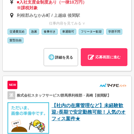
■入社支度金制度あり（一律10万円）
※課税対象
利根郡みなかみ町 / 上越線 後閑駅
仕事内容を見てみる ∨
交通費支給
急募
食事付き
車通勤可
フリーター歓迎
学歴不問
髪型自由
応募画面に進む
詳細を見る
NEW
派
株式会社スタッフサービス/群馬県利根郡・高崎【後閑駅】
【社内の在庫管理など】未経験歓
迎♪長期で安定勤務可能！人気のオ
フィス案件★