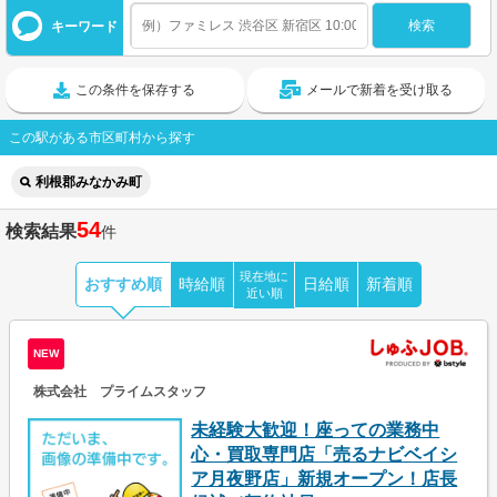
キーワード
この条件を保存する
メールで新着を受け取る
この駅がある市区町村から探す
利根郡みなかみ町
54
検索結果
件
現在地に
おすすめ順
時給順
日給順
新着順
近い順
NEW
株式会社 プライムスタッフ
未経験大歓迎！座っての業務中
心・買取専門店「売るナビベイシ
ア月夜野店」新規オープン！店長