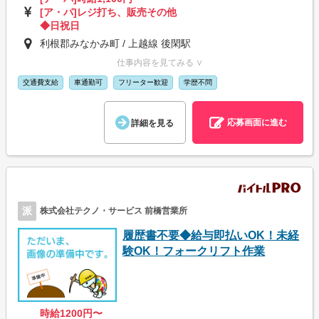
[ア・パ]レジ打ち、販売その他
◆日祝日
利根郡みなかみ町 / 上越線 後閑駅
仕事内容を見てみる ∨
交通費支給
車通勤可
フリーター歓迎
学歴不問
応募画面に進む
詳細を見る
派
株式会社テクノ・サービス 前橋営業所
履歴書不要◆給与即払いOK！未経
験OK！フォークリフト作業
時給1200円〜