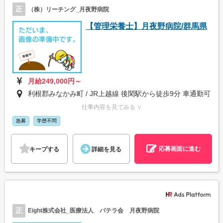
正
（株）リーチング_月夜野病院
【管理栄養士】月夜野病院/群馬県
月給249,000円～
利根郡みなかみ町 / JR上越線 後閑駅から徒歩9分 車通勤可
仕事内容を見てみる ∨
急募
学歴不問
応募画面に進む
キープする
詳細を見る
正
Eight株式会社_医療法人 パテラ会 月夜野病院