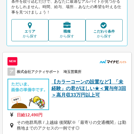
条件を絞り込むだけで、あなたに最適なアルバイトが見つかる
かもしれません。時間、給与、場所... あなたの希望を叶える仕
事を見つけましょう！
エリア
職種
こだわり条件
から探す
から探す
から探す
NEW
ア
株式会社アクティサポート 埼玉営業所
【カラーコーンの設置など】「未
経験」の君がほしい★＜賞与年3回
＞高月収33万円以上可
日給12,490円
その他群馬県 / 上越線 後閑駅※「最寄りの交通機関」は勤
務地までのアクセスの一例です◎