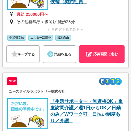
候補（契約社員...
月給 250000円〜
その他群馬県 / 後閑駅 徒歩25分
仕事内容を見てみる ∨
交通費支給
エルダー活躍中
服装自由
応募画面に進む
キープする
詳細を見る
NEW
ユースタイルラボラトリー株式会社
「生活サポーター・無資格OK」重
度訪問介護／週1日からOK／日勤
のみ／Wワーク可・日払い制度あ
り／介護...