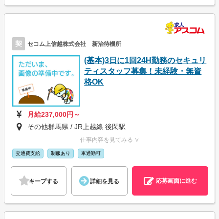
契
セコム上信越株式会社 新治待機所
(基本)3日に1回24H勤務のセキュリ
ティスタッフ募集！未経験・無資
格OK
月給237,000円～
その他群馬県 / JR上越線 後閑駅
仕事内容を見てみる ∨
交通費支給
制服あり
車通勤可
応募画面に進む
キープする
詳細を見る