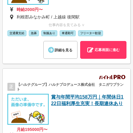
時給2000円〜
利根郡みなかみ町 / 上越線 後閑駅
仕事内容を見てみる ∨
交通費支給
急募
制服あり
車通勤可
フリーター歓迎
応募画面に進む
詳細を見る
【ハルナグループ】ハルナプロデュース株式会社 タニガワプラン
正
ト
賞与年間平均158万円｜年間休日1
22日福利厚生充実！長期連休あり
月給195000円〜