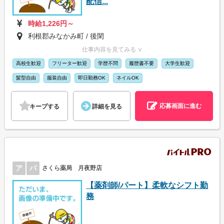
配信...
時給1,226円～
利根郡みなかみ町 / 後閑
仕事内容を見てみる ∨
高校生歓迎
フリーター歓迎
学歴不問
履歴書不要
大学生歓迎
髪型自由
服装自由
即日勤務OK
ネイルOK
応募画面に進む
キープする
詳細を見る
ア
パ
さくら薬局 月夜野店
【薬剤師/パート】柔軟なシフト勤
務