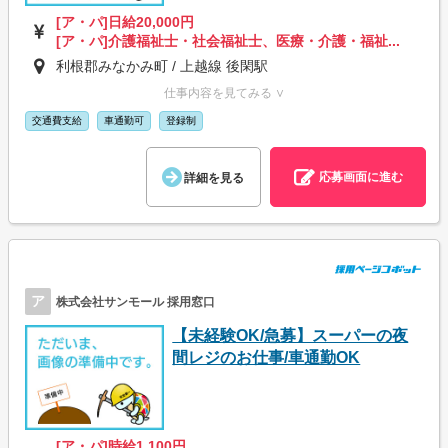
[ア・パ]日給20,000円
[ア・パ]介護福祉士・社会福祉士、医療・介護・福祉...
利根郡みなかみ町 / 上越線 後閑駅
仕事内容を見てみる ∨
交通費支給
車通勤可
登録制
応募画面に進む
詳細を見る
ア
株式会社サンモール 採用窓口
【未経験OK/急募】スーパーの夜
間レジのお仕事/車通勤OK
[ア・パ]時給1,100円