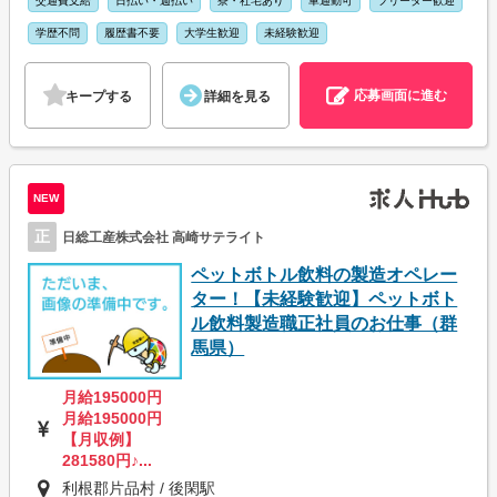
交通費支給
日払い・週払い
寮・社宅あり
車通勤可
フリーター歓迎
学歴不問
履歴書不要
大学生歓迎
未経験歓迎
応募画面に進む
キープする
詳細を見る
NEW
正
日総工産株式会社 高崎サテライト
ペットボトル飲料の製造オペレー
ター！【未経験歓迎】ペットボト
ル飲料製造職正社員のお仕事（群
馬県）
月給195000円
月給195000円
【月収例】
281580円♪...
利根郡片品村 / 後閑駅