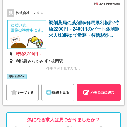
派
株式会社モノリス
調剤薬局の薬剤師/群馬県利根郡/時
給2200円～2400円のパート薬剤師
求人/18時まで勤務・後閑駅徒...
時給2,200円～
利根郡みなかみ町 / 後閑駅
仕事内容を見てみる ∨
即日勤務OK
応募画面に進む
キープする
詳細を見る
気になる求人は見つかりましたか？