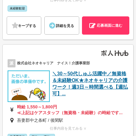
未経験歓迎
応募画面に進む
キープする
詳細を見る
派
株式会社ネオキャリア ナイス！介護事業部
＼30～50代しゅふ活躍中／無資格
＆未経験OK★ネオキャリアの介護
ワーク！週3日～時間選べる【週払
可】...
時給 1,550～1,800円
≪上記はケアスタッフ（無資格・未経験）の時給です...
吾妻郡中之条町 / 後閑駅
仕事内容を見てみる ∨