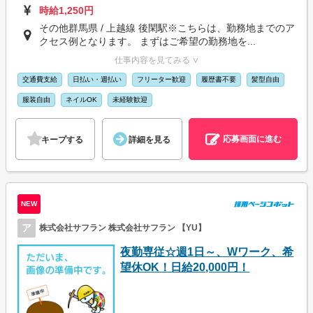
時給1,250円
その他群馬県 / 上越線 後閑駅※こちらは、勤務地までのア
クセス例となります。 まずはご希望の勤務地を...
仕事内容を見てみる ∨
交通費支給
日払い・週払い
フリーター歓迎
履歴書不要
髪型自由
服装自由
ネイルOK
未経験歓迎
応募画面に進む
キープする
詳細を見る
NEW
ア
株式会社サフラン 株式会社サフラン 【YU】
夜勤専従☆週1日～、Wワーク、希
望休OK！日給20,000円！