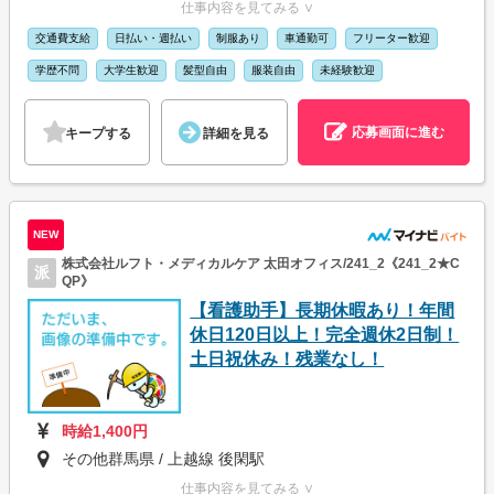
仕事内容を見てみる ∨
交通費支給
日払い・週払い
制服あり
車通勤可
フリーター歓迎
学歴不問
大学生歓迎
髪型自由
服装自由
未経験歓迎
応募画面に進む
キープする
詳細を見る
NEW
株式会社ルフト・メディカルケア 太田オフィス/241_2《241_2★C
派
QP》
【看護助手】長期休暇あり！年間
休日120日以上！完全週休2日制！
土日祝休み！残業なし！
時給1,400円
その他群馬県 / 上越線 後閑駅
仕事内容を見てみる ∨