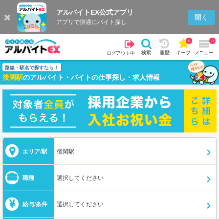
アルバイトEX公式アプリ
開く
アプリで快適にバイト探し
0
0
検索
履歴
キープ
メニュー
ログアウト中
路線・駅名で探すなら！
後閑駅
のアルバイト・バイトの仕事探し・求人情報
エリア/駅
後閑駅
職種
選択してください
給与/条件
選択してください