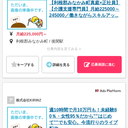
【利根郡みなかみ町真庭×正社員】
【介護支援専門員】月給225000～
245000／働きながらスキルアッ...
月給225,000円～
利根郡みなかみ町 / 後閑駅
仕事内容を見てみる ∨
応募画面に進む
キープする
詳細を見る
ア
株式会社KIRINZ
週10時間で月10万円も！未経験8
0％・女性95％だから""はじめ
て""でも安心。今流行りのライブ