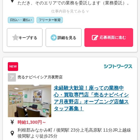
ただき、そのエリアでの業務を委託します（業務委託）。
仕事内容を見てみる ∨
日払い・週払い
フリーター歓迎
応募画面に進む
キープする
詳細を見る
NEW
ア
売るナビベイシア月夜野店
未経験大歓迎！座っての業務中
心・買取専門店「売るナビベイシ
ア月夜野店」オープニング店舗ス
タッフ募集！
時給1,300円～
利根郡みなかみ町 / 後閑駅 23分上毛高原駅 11分JR上越線
後閑駅より徒歩25分