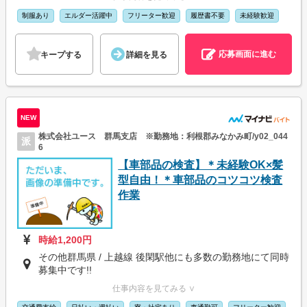
制服あり
エルダー活躍中
フリーター歓迎
履歴書不要
未経験歓迎
応募画面に進む
キープする
詳細を見る
NEW
株式会社ユース 群馬支店 ※勤務地：利根郡みなかみ町/y02_044
派
6
【車部品の検査】＊未経験OK×髪
型自由！＊車部品のコツコツ検査
作業
時給1,200円
その他群馬県 / 上越線 後閑駅他にも多数の勤務地にて同時
募集中です!!
仕事内容を見てみる ∨