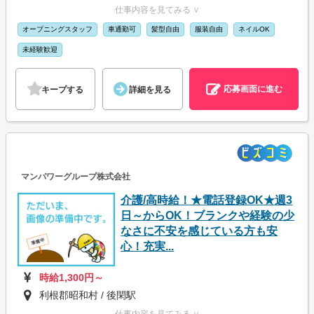
仕事内容を見てみる ∨
オープニングスタッフ
車通勤可
髪型自由
服装自由
ネイルOK
未経験歓迎
応募画面に進む
キープする
詳細を見る
マンパワーグループ株式会社
介護/高時給！★電話登録OK★週3
日～からOK！ブランクや経験の少
なさに不安を感じている方も安
心！充実...
時給1,300円～
利根郡昭和村 / 後閑駅
仕事内容を見てみる ∨