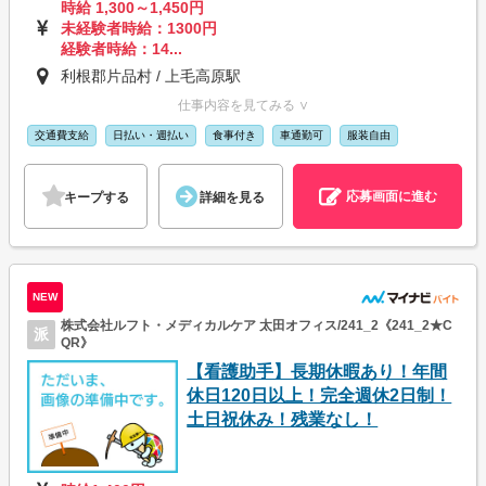
時給 1,300～1,450円
未経験者時給：1300円
経験者時給：14...
利根郡片品村 / 上毛高原駅
仕事内容を見てみる ∨
交通費支給
日払い・週払い
食事付き
車通勤可
服装自由
応募画面に進む
キープする
詳細を見る
NEW
株式会社ルフト・メディカルケア 太田オフィス/241_2《241_2★C
派
QR》
【看護助手】長期休暇あり！年間
休日120日以上！完全週休2日制！
土日祝休み！残業なし！