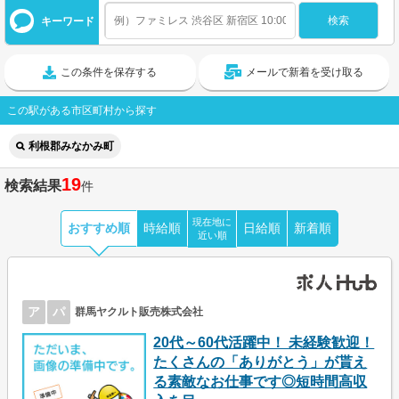
キーワード
この条件を保存する
メールで新着を受け取る
この駅がある市区町村から探す
利根郡みなかみ町
19
検索結果
件
現在地に
おすすめ順
時給順
日給順
新着順
近い順
ア
パ
群馬ヤクルト販売株式会社
20代～60代活躍中！ 未経験歓迎！
たくさんの「ありがとう」が貰え
る素敵なお仕事です◎短時間高収