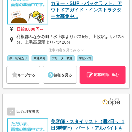
カヌー・SUP・パックラフト、ア
ウトドアガイド・インストラクタ
ー大募集中...
日給8,000円～
利根郡みなかみ町 / 水上駅よりバス5分、上牧駅よりバス5
分、上毛高原駅よりバス20分
仕事内容を見てみる ∨
寮・社宅あり
車通勤可
フリーター歓迎
学歴不問
応募画面に進む
キープする
詳細を見る
ア
Let's月夜野店
美容師・スタイリスト（週2日ｰ、1
日5時間ｰ） パート・アルバイトも