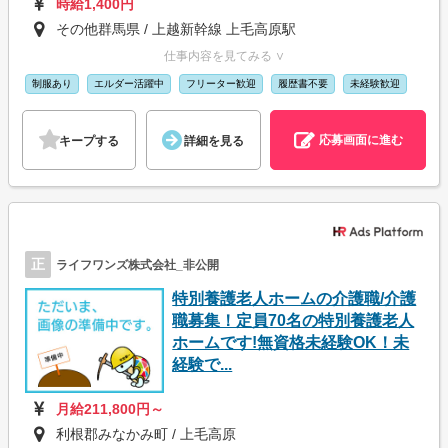
時給1,400円
その他群馬県 / 上越新幹線 上毛高原駅
仕事内容を見てみる ∨
制服あり
エルダー活躍中
フリーター歓迎
履歴書不要
未経験歓迎
応募画面に進む
キープする
詳細を見る
正
ライフワンズ株式会社_非公開
特別養護老人ホームの介護職/介護
職募集！定員70名の特別養護老人
ホームです!無資格未経験OK！未
経験で...
月給211,800円～
利根郡みなかみ町 / 上毛高原