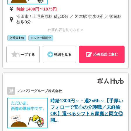
時給 1400円〜1875円
沼田市 / 上毛高原駅 徒歩0分 ／ 岩本駅 徒歩0分 ／ 後閑駅
徒歩0分
仕事内容を見てみる ∨
交通費支給
エルダー活躍中
応募画面に進む
キープする
詳細を見る
派
マンパワーグループ株式会社
時給1300円～・週2×6h～【手厚い
フォローで安心の介護職／未経験
OK】選べるシフト＆家庭と両立◎
開...