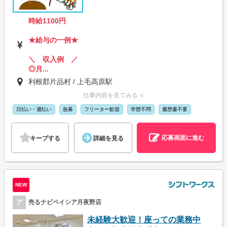
時給1100円
★給与の一例★
＼ 収入例 ／
◎月...
利根郡片品村 / 上毛高原駅
仕事内容を見てみる ∨
日払い・週払い
急募
フリーター歓迎
学歴不問
履歴書不要
応募画面に進む
キープする
詳細を見る
NEW
ア
売るナビベイシア月夜野店
未経験大歓迎！座っての業務中