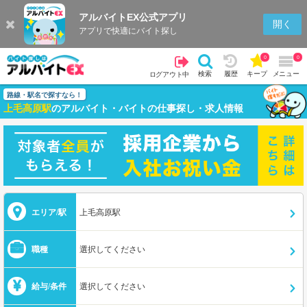
アルバイトEX公式アプリ
開く
アプリで快適にバイト探し
0
0
検索
履歴
キープ
メニュー
ログアウト中
路線・駅名で探すなら！
上毛高原駅
のアルバイト・バイトの仕事探し・求人情報
エリア/駅
上毛高原駅
職種
選択してください
給与/条件
選択してください