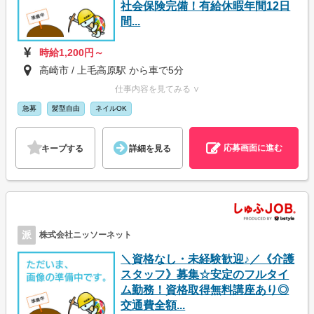
社会保険完備！有給休暇年間12日
間...
時給1,200円～
高崎市 / 上毛高原駅 から車で5分
仕事内容を見てみる ∨
急募
髪型自由
ネイルOK
応募画面に進む
キープする
詳細を見る
派
株式会社ニッソーネット
＼資格なし・未経験歓迎♪／《介護
スタッフ》募集☆安定のフルタイ
ム勤務！資格取得無料講座あり◎
交通費全額...