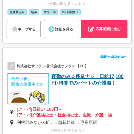
仕事内容を見てみる ∨
交通費支給
急募
学歴不問
即日勤務OK
応募画面に進む
キープする
詳細を見る
ア
株式会社サフラン 株式会社サフラン 【YU】
夜勤のみ☆残業ナシ！日給17,100
円♪特養でのパートの介護職！
[ア・パ]日給17,100円～
[ア・パ]介護福祉士・社会福祉士、医療・介護・福...
利根郡みなかみ町 / 上越新幹線 上毛高原駅
仕事内容を見てみる ∨