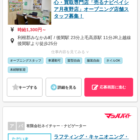
心・買取専門店「売るナビベイシ
ア月夜野店」オープニング店舗ス
タッフ募集！
時給1,300円～
利根郡みなかみ町 / 後閑駅 23分上毛高原駅 11分JR上越線
後閑駅より徒歩25分
仕事内容を見てみる ∨
オープニングスタッフ
車通勤可
髪型自由
服装自由
ネイルOK
未経験歓迎
応募画面に進む
キープする
詳細を見る
ア
パ
有限会社ネイチャー・ナビゲーター
ラフティング・キャニオニング・