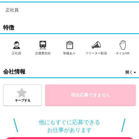
広告・販促物の作成、景品の在庫管理、発注業務、金銭管理お店
の施錠・開錠作業、遊技機の管理、アルバイトの教育・シフト管
正社員
理、メーカーなどの業者対応・競合店の調査分析など、毎日多く
の経験をしていて楽しいです。
特徴
勤務地：
キコーナ松戸店
千葉県松戸市松戸新田58-1
〇● 最寄り駅 ●〇
正社員
交通費支給
制服あり
フリーター歓迎
ネイルOK
松戸駅から車5分
JR武蔵野線新松戸駅
JR常磐線(上野～取手)松戸駅
会社情報
成田スカイアクセス東松戸駅
新京成線八柱駅
給与／勤務時間：
現在応募できません
（1）8:00～24:30
キープする
※ローテーション制で、実働8時間
※各地域・店舗により異なります。
通常月給：265000円～
週5日・1日8時間以上
他にもすぐに応募できる
お仕事があります
勤務期間：
3ヶ月以上