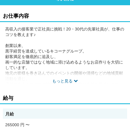
お仕事内容
高収入の接客業で正社員に挑戦！20・30代の先輩社員が、仕事の
コツを教えます♪
創業以来、
黒字経営を達成しているキコーナグループ。
顧客満足を徹底的に追及し、
画一的な店舗ではなく地域に溶け込めるようなお店作りを大切に
しています。
地元の皆様を巻き込んでのイベントの開催や清掃などの地域貢献
活動を通じ、
もっと見る
店舗のあるそれぞれの地域において圧倒的な支持を得ています。
現在はグループ全体で130店舗以上を突破！業界3位の店舗数を誇
るまでに成長し、
給与
さらなる発展のため、
新規出店を進めています。
月給
キコーナグループは社員の働きやすさ、
嬉しい待遇・福利厚生も業界トップクラス。
265000 円
〜
例えば借り上げ社宅は月16,800円以下で利用でき、