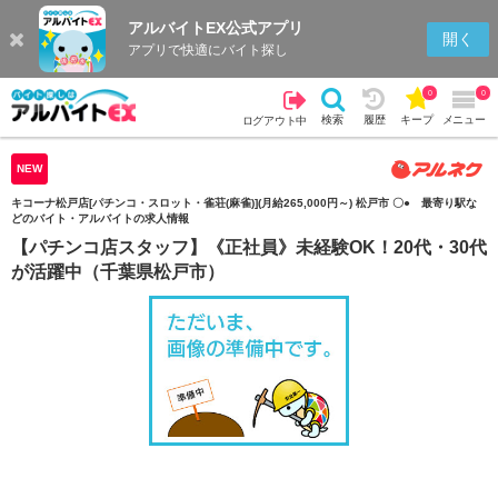
アルバイトEX公式アプリ
検索
キープを見る
履歴
開く
アプリで快適にバイト探し
0
0
検索
履歴
キープ
メニュー
ログアウト中
NEW
キコーナ松戸店[パチンコ・スロット・雀荘(麻雀)](月給265,000円～) 松戸市 〇● 最寄り駅な
どのバイト・アルバイトの求人情報
【パチンコ店スタッフ】《正社員》未経験OK！20代・30代
が活躍中（千葉県松戸市）