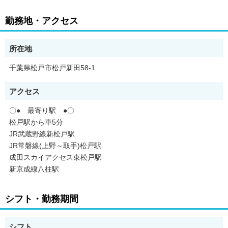
住宅手当は最大月額7万円まで支給。
さらには勤務地を選べる“エリア社員”や家庭環境を考慮した“早番
勤務地・アクセス
専門社員”も導入中です。
このように働きやすい環境が、
社員の高い仕事パフォーマンスへとつながり、
所在地
強いては会社の業績アップ・社員への還元という好循環が生まれ
るものだと考えています。
千葉県松戸市松戸新田58-1
アクセス
当社の良さは社歴・年齢・学歴に関わらず、
〇● 最寄り駅 ●〇
社員の意見をどんどん取り入れる社風だと思います。
松戸駅から車5分
SNSの積極的な活用、
社員の似顔絵シールの作成、
JR武蔵野線新松戸駅
地域清掃の実施など。
JR常磐線(上野～取手)松戸駅
これらは実際に社員自身が考えて実行されたサービスの一例で
成田スカイアクセス東松戸駅
す。
新京成線八柱駅
自分の意見を発信することが、
お給料として評価される仕組みも整っているので、
高いモチベーションで働くことができることでしょう。
シフト・勤務期間
仕事内容：
シフト