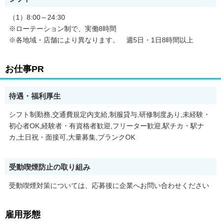
▼企業の魅力ポイント
・業界大手｜130店舗以上、従業員3000人以上
（1）8:00～24:30
・業界トップクラスの福利厚生｜住宅手当は最大月7万
※ローテーション制で、実働8時間
・高待遇｜月給26万5000円～、賞与+決算賞与有り
・年間休日120日以上｜月9日以上休み他、充実の制度
※各地域・店舗により異なります。 週5日・1日8時間以上
▼働くメリット
・高い成長率で34年連続増収だからライフプラン◎
お仕事PR
・未経験でも活躍できるチャンスがたくさんある
・スタッフ発案企画を積極的に取り入れる
・残業月平均2.9時間程度でプライベート時間も確保
待遇・福利厚生
お客様とのコミュニケーションを大切にした接客応対をまずはお
シフト制勤務,交通費規定内支給,制服貸与,研修制度あり,未経験・
願いします。加えて、広告や賞品などの企画も行っていきなが
初心者OK,経験者・有資格者歓迎,フリーター歓迎,駅チカ・駅ナ
ら、ゆくゆくは頑張りや成果に応じて、人事や店舗マネジメント
カ,土日祝・面接可,大量募集,ブランクOK
などの管理業務を担当しもらいます。具体的なキャリアアップと
しては、リーダー→副主任→主任→店長→エリアマネージャー→
本社幹部。キャリアアップに応じて年収も、主任クラスで500万
受動喫煙防止の取り組み
円台、店長クラスだと700万円台と着実に給与面でも上がってい
きます。
受動喫煙対策については、応募後に企業へお問い合わせください
＜社員の声・入社3年目＞
店内での接客業が仕事の中心です。20代・30代が活躍していま
雇用形態
す。具体的にはホール・カウンター業務、清掃、トラブル対応、