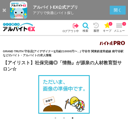
アルバイトEX公式アプリ
検索
キープを見る
履歴
開く
アプリで快適にバイト探し
0
0
検索
履歴
キープ
メニュー
ログアウト中
GRAND TRUTH 守谷店[アイデザイナー](月給210000円〜…) 守谷市 関東鉄道常総線 南守谷駅
などのバイト・アルバイトの求人情報
【アイリスト】社保完備◎「情熱』が源泉の人材教育型サ
ロン☆