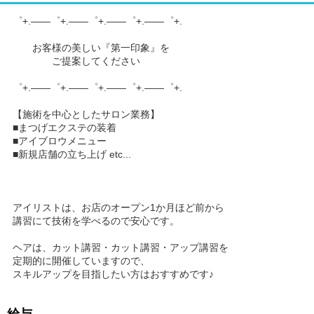
゜+.――゜+.――゜+.――゜+.――゜+.
お客様の美しい『第一印象』を
ご提案してください
゜+.――゜+.――゜+.――゜+.――゜+.
【施術を中心としたサロン業務】
■まつげエクステの装着
■アイブロウメニュー
■新規店舗の立ち上げ etc...
アイリストは、お店のオープン1か月ほど前から
講習にて技術を学べるので安心です。
ヘアは、カット講習・カット講習・アップ講習を
定期的に開催していますので、
スキルアップを目指したい方はおすすめです♪