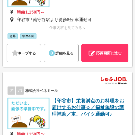
時給1,150円～
守谷市 / 南守谷駅より徒歩8分 車通勤可
仕事内容を見てみる ∨
急募
学歴不問
応募画面に進む
キープする
詳細を見る
ア
パ
株式会社ベネミール
【守谷市】栄養満点のお料理をお
届けするお仕事☆／福祉施設の調
理補助／車、バイク通勤可♪
時給 1150円〜