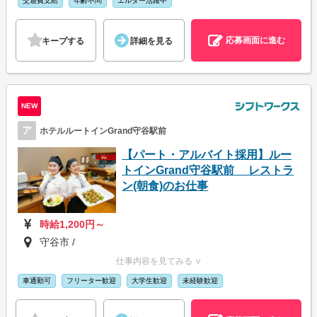
交通費支給
年齢不問
エルダー活躍中
応募画面に進む
キープする
詳細を見る
NEW
ア
ホテルルートインGrand守谷駅前
【パート・アルバイト採用】ルー
トインGrand守谷駅前 レストラ
ン(朝食)のお仕事
時給1,200円～
守谷市 /
仕事内容を見てみる ∨
車通勤可
フリーター歓迎
大学生歓迎
未経験歓迎