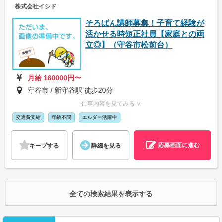
株式会社イシド
そろばん講師募集！子育て経験が
活かせる時短正社員【家庭との両
立◎】（守谷市松前台）
月給 160000円〜
守谷市 / 新守谷駅 徒歩20分
仕事内容を見てみる ∨
交通費支給
年齢不問
エルダー活躍中
応募画面に進む
キープする
詳細を見る
全ての検索結果を表示する