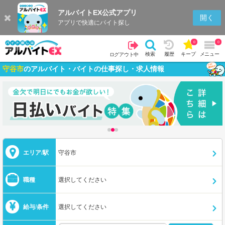
アルバイトEX公式アプリ
開く
アプリで快適にバイト探し
0
0
検索
履歴
キープ
メニュー
ログアウト中
守谷市
のアルバイト・バイトの仕事探し・求人情報
エリア/駅
守谷市
職種
選択してください
給与/条件
選択してください