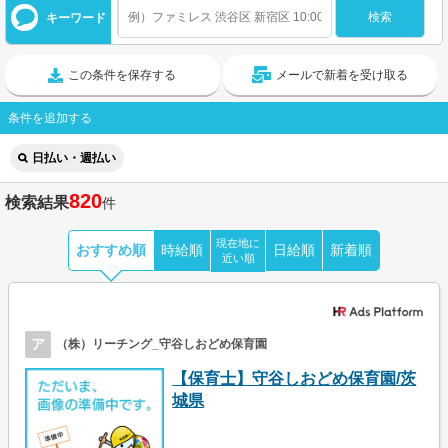
キーワード
この条件を保存する
メールで新着を受け取る
条件を追加する
日払い・週払い
820
検索結果
件
現在地に
おすすめ順
時給順
日給順
新着順
近い順
ア
（株）リーチング_守谷しおどめ保育園
【保育士】守谷しおどめ保育園/茨
城県