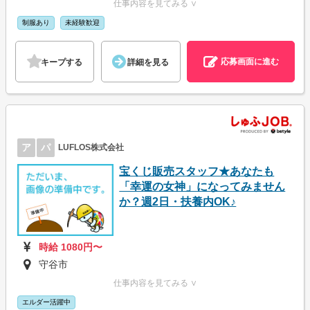
仕事内容を見てみる ∨
制服あり
未経験歓迎
応募画面に進む
キープする
詳細を見る
ア
パ
LUFLOS株式会社
宝くじ販売スタッフ★あなたも
「幸運の女神」になってみません
か？週2日・扶養内OK♪
時給 1080円〜
守谷市
仕事内容を見てみる ∨
エルダー活躍中