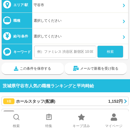
エリア/駅
守谷市
職種
選択してください
給与/条件
選択してください
キーワード
この条件を保存する
メールで新着を受け取る
茨城県守谷市人気の職種ランキングと平均時給
ホールスタッフ(配膳)
1,152円
1位
キッチンスタッフ
1,196円
2位
看護師
1,370円
3位
検索
特集
キープ済み
マイページ