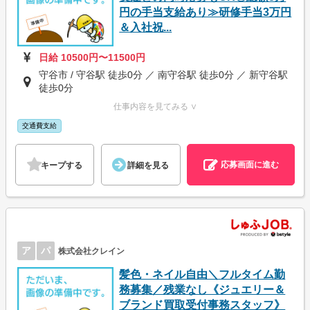
円の手当支給あり≫研修手当3万円
＆入社祝...
日給 10500円〜11500円
守谷市 / 守谷駅 徒歩0分 ／ 南守谷駅 徒歩0分 ／ 新守谷駅
徒歩0分
仕事内容を見てみる ∨
交通費支給
応募画面に進む
キープする
詳細を見る
ア
パ
株式会社クレイン
髪色・ネイル自由＼フルタイム勤
務募集／残業なし《ジュエリー＆
ブランド買取受付事務スタッフ》