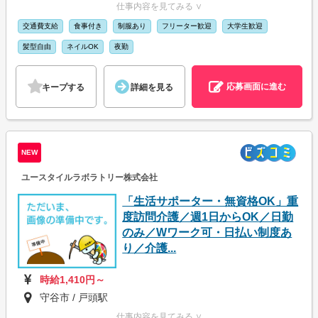
仕事内容を見てみる ∨
交通費支給
食事付き
制服あり
フリーター歓迎
大学生歓迎
髪型自由
ネイルOK
夜勤
応募画面に進む
キープする
詳細を見る
NEW
ユースタイルラボラトリー株式会社
「生活サポーター・無資格OK」重
度訪問介護／週1日からOK／日勤
のみ／Wワーク可・日払い制度あ
り／介護...
時給1,410円～
守谷市 / 戸頭駅
仕事内容を見てみる ∨