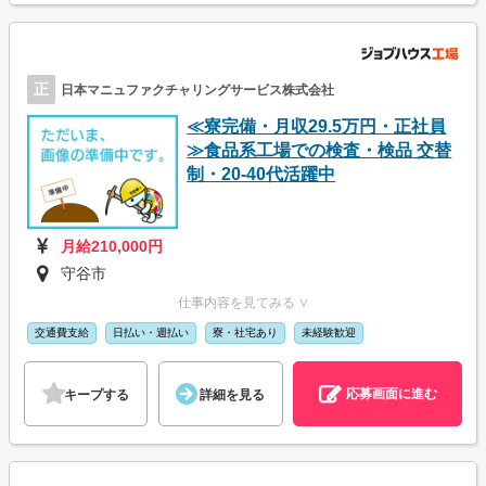
正
日本マニュファクチャリングサービス株式会社
≪寮完備・月収29.5万円・正社員
≫食品系工場での検査・検品 交替
制・20-40代活躍中
月給210,000円
守谷市
仕事内容を見てみる ∨
交通費支給
日払い・週払い
寮・社宅あり
未経験歓迎
応募画面に進む
キープする
詳細を見る