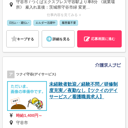
守谷市 / つくばエクスプレス守谷駅より車8分 《就業場
所》 雇入れ直後：茨城県守谷市緑 変更...
仕事内容を見てみる ∨
日払い・週払い
エルダー活躍中
履歴書不要
応募画面に進む
キープする
詳細を見る
ア
ツクイ守谷(デイサービス)
未経験者歓迎／経験不問／研修制
度充実／夜勤なし【ツクイのデイ
サービス／看護職員求人】
時給1,400円～
守谷市