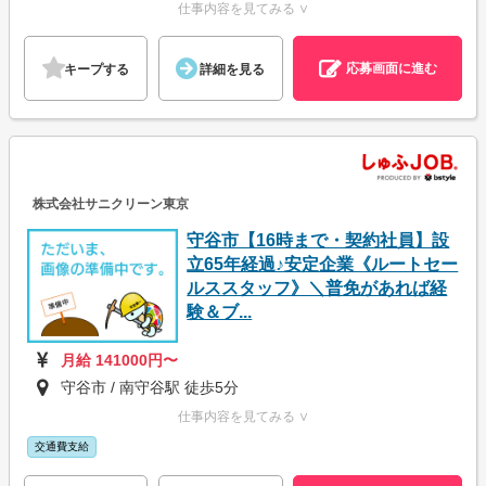
仕事内容を見てみる ∨
応募画面に進む
キープする
詳細を見る
株式会社サニクリーン東京
守谷市【16時まで・契約社員】設
立65年経過♪安定企業《ルートセー
ルススタッフ》＼普免があれば経
験＆ブ...
月給 141000円〜
守谷市 / 南守谷駅 徒歩5分
仕事内容を見てみる ∨
交通費支給