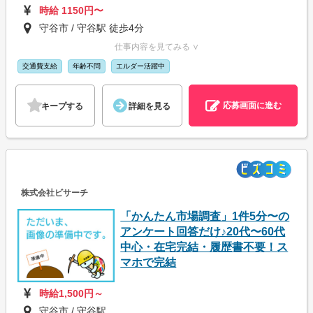
時給 1150円〜
守谷市 / 守谷駅 徒歩4分
仕事内容を見てみる ∨
交通費支給
年齢不問
エルダー活躍中
応募画面に進む
キープする
詳細を見る
株式会社ビサーチ
「かんたん市場調査」1件5分〜の
アンケート回答だけ♪20代〜60代
中心・在宅完結・履歴書不要！ス
マホで完結
時給1,500円～
守谷市 / 守谷駅