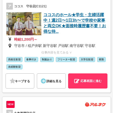
ア
ココス 守谷店[C1121]
ココスのホール★学生・主婦活躍
中！週2日〜1日3h〜で学校や家事
と両立OK★面接時履歴書不要！お
得な待...
時給1,200円～
守谷市 / 稲戸井駅 新守谷駅 戸頭駅 南守谷駅 守谷駅
仕事内容を見てみる ∨
高校生歓迎
食事付き
制服あり
フリーター歓迎
大学生歓迎
夜勤
未経験歓迎
応募画面に進む
キープする
詳細を見る
NEW