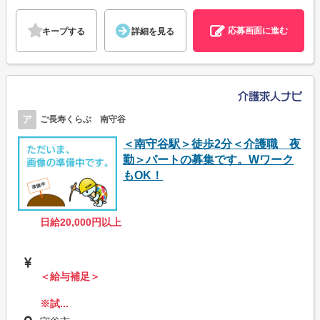
応募画面に進む
キープする
詳細を見る
ア
ご長寿くらぶ 南守谷
＜南守谷駅＞徒歩2分＜介護職 夜
勤＞パートの募集です。Wワーク
もOK！
日給20,000円以上
＜給与補足＞
※試...