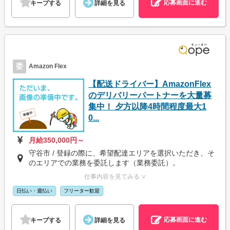
応募画面に進む
キープする
詳細を見る
委
Amazon Flex
【配送ドライバー】AmazonFlex
のデリバリーパートナーを大量募
集中！ 夕方以降4時間程度最大1
0...
月給350,000円～
守谷市 / 登録の際に、希望配達エリアを選択いただき、そ
のエリアでの業務を委託します（業務委託）。
仕事内容を見てみる ∨
日払い・週払い
フリーター歓迎
応募画面に進む
キープする
詳細を見る