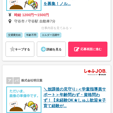
を募集！ノル...
時給 1200円〜1500円
守谷市 / 守谷駅 自動車7分
仕事内容を見てみる ∨
交通費支給
年齢不問
エルダー活躍中
応募画面に進む
キープする
詳細を見る
ア
パ
株式会社明日葉
＼放課後の見守り♪＜学童指導員サ
ポート＞年齢問わず・資格問わ
ず！【未経験OK★しゅふ歓迎★子
育て経験が...