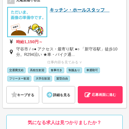
ア
丸亀製麺守谷店
キッチン・ホールスタッフ
時給1,150円～
守谷市 / ○● アクセス・最寄り駅 ●○ 「新守谷駅」徒歩10
分。R294沿い ★車・バイク通...
仕事内容を見てみる ∨
交通費支給
高校生歓迎
食事付き
制服あり
車通勤可
フリーター歓迎
大学生歓迎
髪型自由
応募画面に進む
キープする
詳細を見る
気になる求人は見つかりましたか？