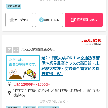
未経験歓迎
応募画面に進む
キープする
詳細を見る
ア
パ
サンエス警備保障株式会社
週2・日勤のみOK！≪交通誘導警
備≫業界最高クラスの高日給・未
経験大歓迎・交通費全額支給の直
行直帰・W...
日給 12000円〜15500円
守谷市 / 守谷駅 徒歩5分 ／ 新守谷駅 徒歩5分 ／ 南守谷駅
徒歩5分
仕事内容を見てみる ∨