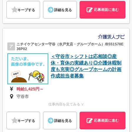
応募画面に進む
キープする
詳細を見る
ニチイケアセンター守谷（水戸支店・グループホーム）/B551S78E
ア
36P02
＜守谷市＞シフトは応相談◎産
休・育休の実績あり◎介護休暇制
度も充実◎グループホームの計画
作成担当者募集
時給1,425円～
守谷市
仕事内容を見てみる ∨
応募画面に進む
キープする
詳細を見る