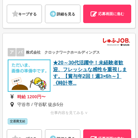
応募画面に進む
キープする
詳細を見る
ア
パ
株式会社 クロックワークホールディングス
★20～30代活躍中！未経験者歓
迎、フレッシュな感性を重視しま
す。【賞与年2回！週3×6h～】
《時計専...
時給 1200円〜
守谷市 / 守谷駅 徒歩5分
仕事内容を見てみる ∨
交通費支給