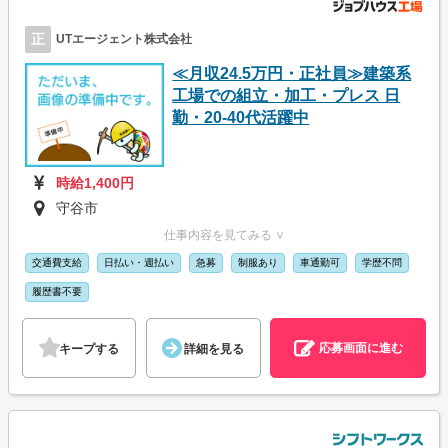
正
UTエージェント株式会社
≪月収24.5万円・正社員≫建築系
工場での組立・加工・プレス 日
勤・20-40代活躍中
時給1,400円
守谷市
仕事内容を見てみる ∨
交通費支給
日払い・週払い
急募
制服あり
車通勤可
学歴不問
履歴書不要
応募画面に進む
キープする
詳細を見る