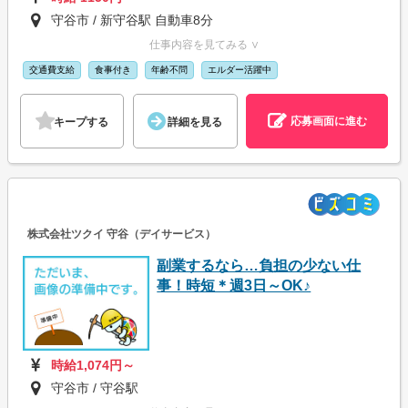
守谷市 / 新守谷駅 自動車8分
仕事内容を見てみる ∨
交通費支給
食事付き
年齢不問
エルダー活躍中
応募画面に進む
キープする
詳細を見る
株式会社ツクイ 守谷（デイサービス）
副業するなら…負担の少ない仕
事！時短＊週3日～OK♪
時給1,074円～
守谷市 / 守谷駅