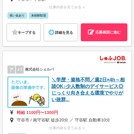
仕事内容を見てみる ∨
祝い金あり
未経験歓迎
応募画面に進む
キープする
詳細を見る
ア
パ
株式会社シェルパ
＼学歴・資格不問／週2日×4h～相
談OK♪少人数制のデイサービス◎
じっくり向き合える環境でやりが
い抜群...
時給 1100円〜1300円
守谷市 / 南守谷駅 徒歩20分 ／ 守谷駅 自動車10分
仕事内容を見てみる ∨