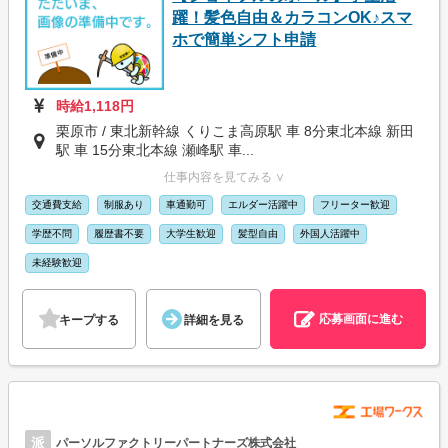
躍！髪色自由＆カラコンOK♪スマ
ホで簡単シフト申請
時給1,118円
栗原市 / 東北新幹線 くりこま高原駅 車 8分東北本線 新田
駅 車 15分東北本線 瀬峰駅 車...
仕事内容を見てみる ∨
交通費支給
制服あり
車通勤可
エルダー活躍中
フリーター歓迎
学歴不問
履歴書不要
大学生歓迎
髪型自由
外国人活躍中
未経験歓迎
応募画面に進む
キープする
詳細を見る
派
パーソルファクトリーパートナーズ株式会社