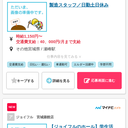
製造スタッフ／日勤土日休み
時給1,150円〜
交通費支給：40、000円/月まで支給
その他宮城県 / 瀬峰駅
仕事内容を見てみる ∨
交通費支給
日払い・週払い
車通勤可
エルダー活躍中
学歴不問
応募画面に進む
キープする
詳細を見る
NEW
ア
ジョイフル 宮城築館店
【ジョイフルのホール】学生活