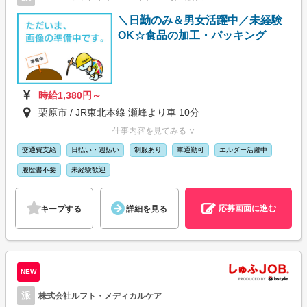
＼日勤のみ＆男女活躍中／未経験
OK☆食品の加工・パッキング
時給1,380円～
栗原市 / JR東北本線 瀬峰より車 10分
仕事内容を見てみる ∨
交通費支給
日払い・週払い
制服あり
車通勤可
エルダー活躍中
履歴書不要
未経験歓迎
応募画面に進む
キープする
詳細を見る
NEW
派
株式会社ルフト・メディカルケア