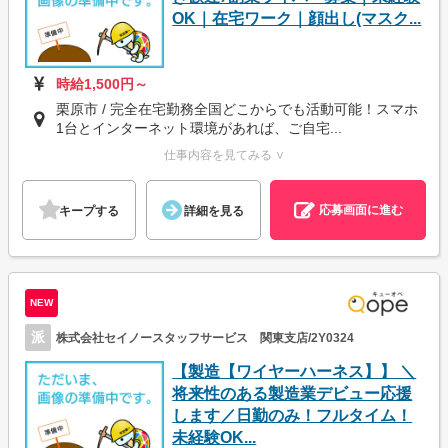
OK｜在宅ワーク｜顔出し(マスク...
時給1,500円～
栗原市 / 完全在宅勤務全国どこからでも活動可能！スマホ
1台とインターネット環境があれば、ご自宅...
仕事内容を見てみる ∨
応募画面に進む
キープする
詳細を見る
NEW
派
株式会社セイノースタッフサービス 関東支店/2Y0324
【製造【ワイヤーハーネス】】 ＼
将来性のある製造業デビュー応援
します／日勤のみ！フルタイム！
未経験OK...