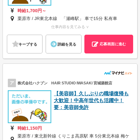
時給1,700円～
栗原市 / JR東北本線 「瀬峰駅」 車で15分 私有車
仕事内容を見てみる ∨
応募画面に進む
キープする
詳細を見る
ア
株式会社ハクブン HAIR STUDIO IWASAKI 宮城築館店
【美容師】久しぶりの職場復帰も
大歓迎！中高年世代も活躍中！
要：美容師免許
時給1,150円
栗原市 / 東北新幹線 くりこま高原駅 車 5分東北本線 梅ケ