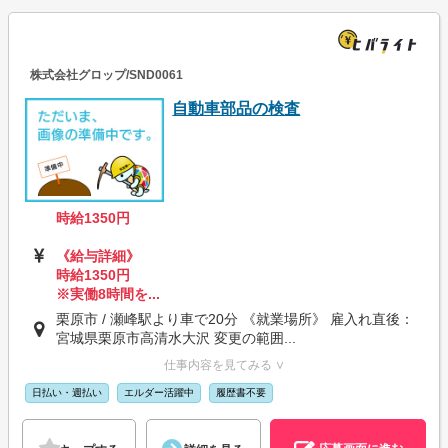
株式会社グロップ/SND0061
自動車部品の検査
時給1350円
《給与詳細》
時給1350円
※実働8時間を...
栗原市 / 瀬峰駅より車で20分 《就業場所》 雇入れ直後：
宮城県栗原市高清水大沢 変更の範囲...
仕事内容を見てみる ∨
日払い・週払い
エルダー活躍中
履歴書不要