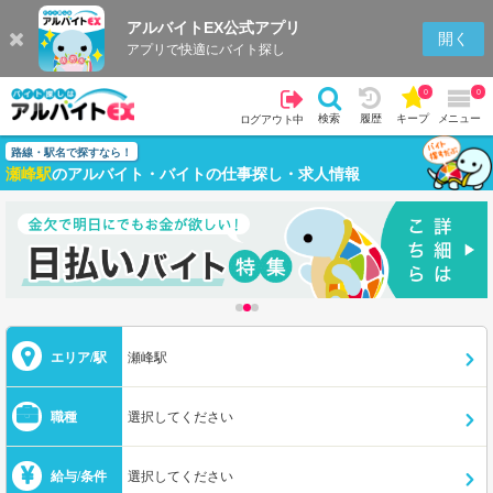
アルバイトEX公式アプリ
開く
アプリで快適にバイト探し
0
0
検索
履歴
キープ
メニュー
ログアウト中
路線・駅名で探すなら！
瀬峰駅
のアルバイト・バイトの仕事探し・求人情報
エリア/駅
瀬峰駅
職種
選択してください
給与/条件
選択してください