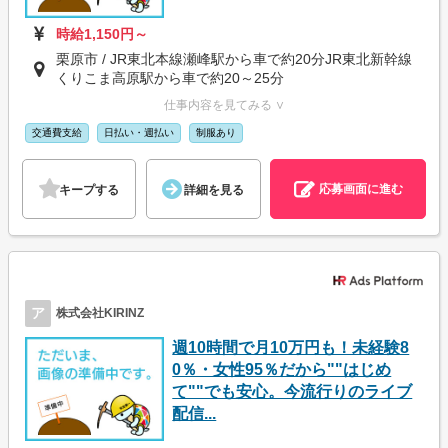
時給1,150円～
栗原市 / JR東北本線瀬峰駅から車で約20分JR東北新幹線
くりこま高原駅から車で約20～25分
仕事内容を見てみる ∨
交通費支給
日払い・週払い
制服あり
応募画面に進む
キープする
詳細を見る
ア
株式会社KIRINZ
週10時間で月10万円も！未経験8
0％・女性95％だから""はじめ
て""でも安心。今流行りのライブ
配信...