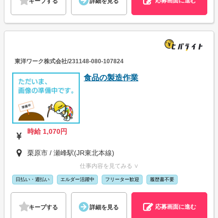
応募画面に進む
キープする
詳細を見る
東洋ワーク株式会社/231148-080-107824
食品の製造作業
時給 1,070円
栗原市 / 瀬峰駅(JR東北本線)
仕事内容を見てみる ∨
日払い・週払い
エルダー活躍中
フリーター歓迎
履歴書不要
応募画面に進む
キープする
詳細を見る