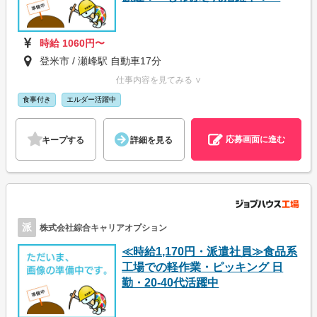
時給 1060円〜
登米市 / 瀬峰駅 自動車17分
仕事内容を見てみる ∨
食事付き
エルダー活躍中
応募画面に進む
キープする
詳細を見る
派
株式会社綜合キャリアオプション
≪時給1,170円・派遣社員≫食品系
工場での軽作業・ピッキング 日
勤・20-40代活躍中