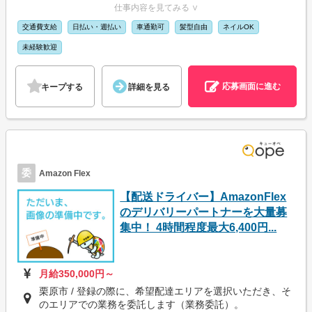
仕事内容を見てみる ∨
交通費支給
日払い・週払い
車通勤可
髪型自由
ネイルOK
未経験歓迎
応募画面に進む
キープする
詳細を見る
委
Amazon Flex
【配送ドライバー】AmazonFlex
のデリバリーパートナーを大量募
集中！ 4時間程度最大6,400円...
月給350,000円～
栗原市 / 登録の際に、希望配達エリアを選択いただき、そ
のエリアでの業務を委託します（業務委託）。