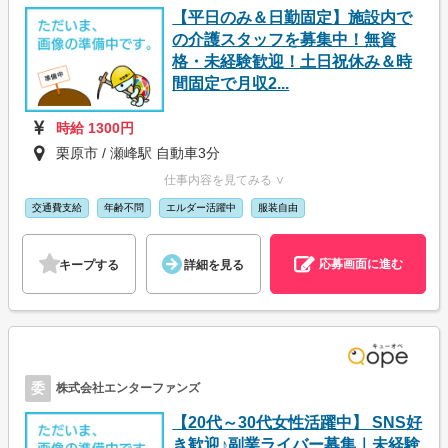
【平日のみ＆日勤固定】施設内で
の介護スタッフを募集中！無資
格・未経験歓迎！土日祝休み＆時
間固定で月収2...
時給 1300円
栗原市 / 瀬峰駅 自動車3分
仕事内容を見てみる ∨
交通費支給
年齢不問
エルダー活躍中
服装自由
応募画面に進む
キープする
詳細を見る
委
株式会社エンターファンズ
【20代～30代女性活躍中】 SNS好
き歓迎♪副業ライバー募集｜未経験