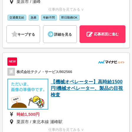
栗原市 / 瀬峰
仕事内容を見てみる ∨
交通費支給
急募
年齢不問
即日勤務OK
応募画面に進む
キープする
詳細を見る
NEW
派
株式会社テクノ・サービス/902566
【機械オペレーター】高時給1500
円!機械オペレーター、製品の目視
検査
時給1,500円
栗原市 / 東北本線 瀬峰駅
仕事内容を見てみる ∨