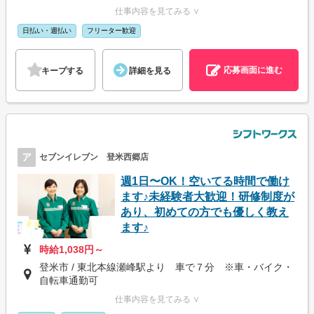
仕事内容を見てみる ∨
日払い・週払い
フリーター歓迎
応募画面に進む
キープする
詳細を見る
ア
セブンイレブン 登米西郷店
週1日〜OK！空いてる時間で働け
ます♪未経験者大歓迎！研修制度が
あり、初めての方でも優しく教え
ます♪
時給1,038円～
登米市 / 東北本線瀬峰駅より 車で７分 ※車・バイク・
自転車通勤可
仕事内容を見てみる ∨