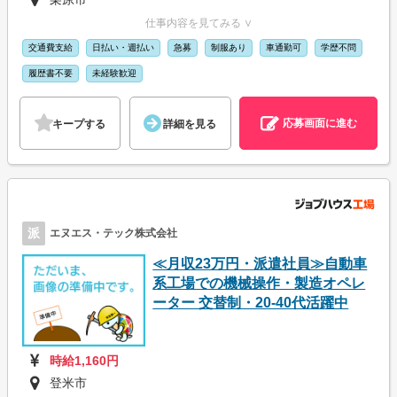
仕事内容を見てみる ∨
交通費支給
日払い・週払い
急募
制服あり
車通勤可
学歴不問
履歴書不要
未経験歓迎
応募画面に進む
キープする
詳細を見る
派
エヌエス・テック株式会社
≪月収23万円・派遣社員≫自動車
系工場での機械操作・製造オペレ
ーター 交替制・20-40代活躍中
時給1,160円
登米市