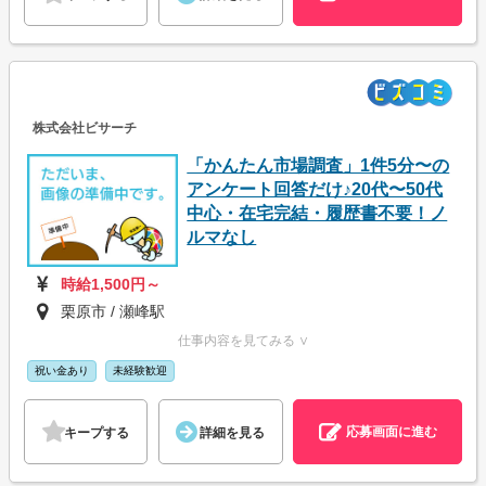
株式会社ビサーチ
「かんたん市場調査」1件5分〜の
アンケート回答だけ♪20代〜50代
中心・在宅完結・履歴書不要！ノ
ルマなし
時給1,500円～
栗原市 / 瀬峰駅
仕事内容を見てみる ∨
祝い金あり
未経験歓迎
応募画面に進む
キープする
詳細を見る