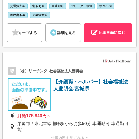
交通費支給
制服あり
車通勤可
フリーター歓迎
学歴不問
履歴書不要
未経験歓迎
応募画面に進む
キープする
詳細を見る
契
（株）リーチング_社会福祉法人豊明会
【介護職・ヘルパー】社会福祉法
人豊明会/宮城県
月給175,840円～
栗原市 / 東北本線瀬峰駅から徒歩50分 車通勤可 車通勤可
能
仕事内容を見てみる ∨