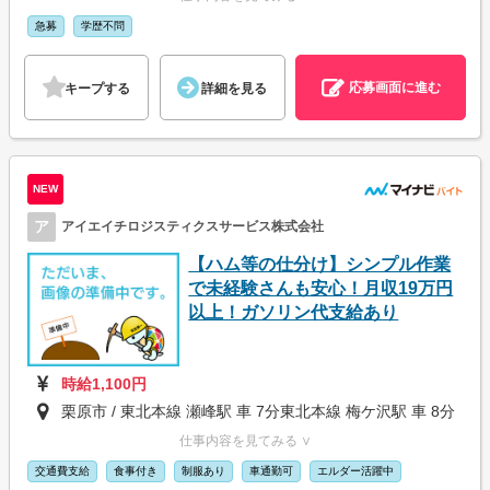
急募
学歴不問
応募画面に進む
キープする
詳細を見る
NEW
ア
アイエイチロジスティクスサービス株式会社
【ハム等の仕分け】シンプル作業
で未経験さんも安心！月収19万円
以上！ガソリン代支給あり
時給1,100円
栗原市 / 東北本線 瀬峰駅 車 7分東北本線 梅ケ沢駅 車 8分
仕事内容を見てみる ∨
交通費支給
食事付き
制服あり
車通勤可
エルダー活躍中