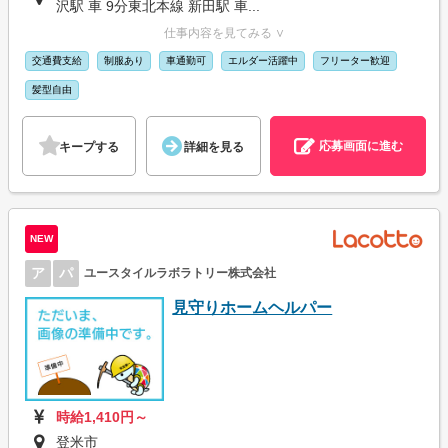
沢駅 車 9分東北本線 新田駅 車...
仕事内容を見てみる ∨
交通費支給
制服あり
車通勤可
エルダー活躍中
フリーター歓迎
髪型自由
応募画面に進む
キープする
詳細を見る
NEW
ア
パ
ユースタイルラボラトリー株式会社
見守りホームヘルパー
時給1,410円～
登米市