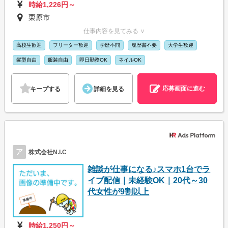
時給1,226円～
栗原市
仕事内容を見てみる ∨
高校生歓迎
フリーター歓迎
学歴不問
履歴書不要
大学生歓迎
髪型自由
服装自由
即日勤務OK
ネイルOK
応募画面に進む
キープする
詳細を見る
ア
株式会社N.I.C
雑談が仕事になる♪スマホ1台でラ
イブ配信｜未経験OK｜20代～30
代女性が9割以上
時給1,250円～