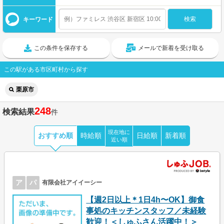
キーワード
この条件を保存する
メールで新着を受け取る
この駅がある市区町村から探す
栗原市
248
検索結果
件
現在地に
おすすめ順
時給順
日給順
新着順
近い順
ア
パ
有限会社アイイーシー
【週2日以上＊1日4h〜OK】御食
事処のキッチンスタッフ／未経験
歓迎！＜しゅふさん活躍中！＞