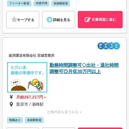
フリーター歓迎
学歴不問
未経験歓迎
応募画面に進む
キープする
詳細を見る
釜渕運送有限会社 宮城営業所
勤務時間調整可◇出社・退社時間
調整可◎月収30万円以上
月給267,217円～
栗原市 / 瀬峰駅
仕事内容を見てみる ∨
制服あり
未経験歓迎