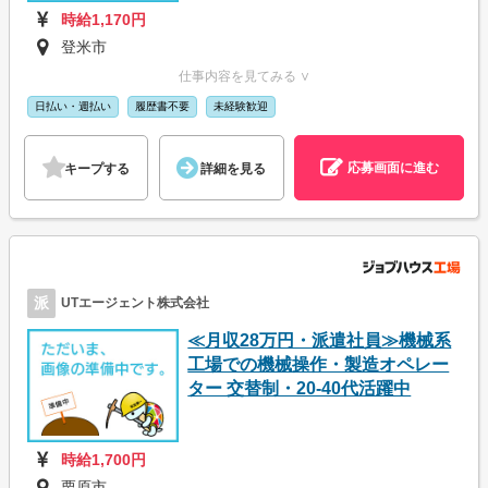
時給1,170円
登米市
仕事内容を見てみる ∨
日払い・週払い
履歴書不要
未経験歓迎
応募画面に進む
キープする
詳細を見る
派
UTエージェント株式会社
≪月収28万円・派遣社員≫機械系
工場での機械操作・製造オペレー
ター 交替制・20-40代活躍中
時給1,700円
栗原市