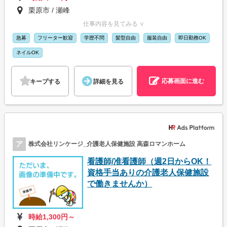
栗原市 / 瀬峰
仕事内容を見てみる ∨
急募
フリーター歓迎
学歴不問
髪型自由
服装自由
即日勤務OK
ネイルOK
応募画面に進む
キープする
詳細を見る
ア
株式会社リンケージ_介護老人保健施設 高森ロマンホーム
看護師/准看護師（週2日からOK！
資格手当ありの介護老人保健施設
で働きませんか）
時給1,300円～