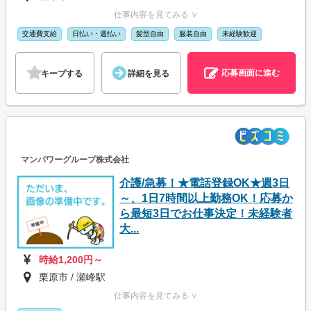
仕事内容を見てみる ∨
交通費支給
日払い・週払い
髪型自由
服装自由
未経験歓迎
応募画面に進む
キープする
詳細を見る
マンパワーグループ株式会社
介護/急募！★電話登録OK★週3日
～、1日7時間以上勤務OK！応募か
ら最短3日でお仕事決定！未経験者
大...
時給1,200円～
栗原市 / 瀬峰駅
仕事内容を見てみる ∨