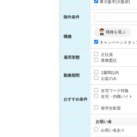
東大阪市(大阪府)
除外条件
職種を選ぶ
職種
キャンペーンスタッ
正社員
雇用形態
業務委託
1週間以内
勤務期間
お盆のみ
在宅ワーク特集
在宅・内職バイト
おすすめ条件
留学生歓迎
お祝い金
お祝い金あり