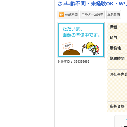
さ♪年齢不問・未経験OK・W
エルダー活躍中
服装自由
年齢不問
職種
給与
勤務地
勤務時間
お仕事ID： 369355689
お仕事内
応募資格
キ