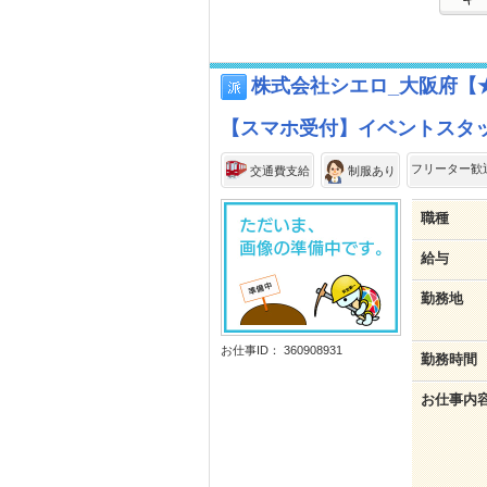
株式会社シエロ_大阪府【★
【スマホ受付】イベントスタッ
フリーター歓
交通費支給
制服あり
職種
給与
勤務地
お仕事ID： 360908931
勤務時間
お仕事内