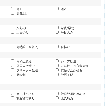
週1
週2
週4以上
夕方/夜
深夜/早朝
土日のみ
平日のみ
高時給・高収入
前払い
高校生歓迎
シニア歓迎
外国人活躍中
未経験・初心者歓迎
フリーター歓迎
英語が活かせる
登録制
学歴不問
寮・社宅あり
社員登用制度あり
制服貸与あり
託児所あり