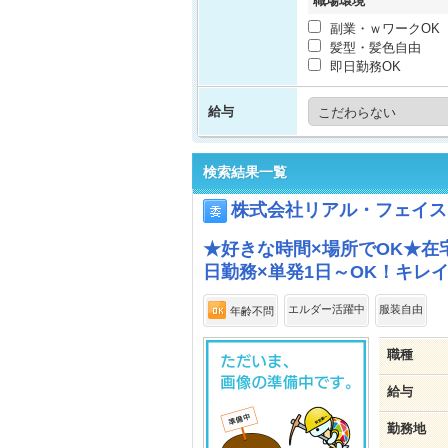
職場環境
副業・ｗワークOK
髪型・髪色自由
即日勤務OK
給与
検索結果一覧
株式会社リアル・フェイス
★好きな時間×場所でOK★在
日勤務×単発1日～OK！キレ
エルダー活躍中
服装自由
年齢不問
職種
給与
勤務地