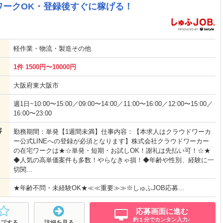
ワークOK・登録後すぐに稼げる！
軽作業・物流・製造その他
1件 1500円〜10000円
大阪府東大阪市
週1日~10:00〜15:00／09:00〜14:00／11:00〜16:00／12:00〜15:00／
16:00〜23:00
容
勤務期間：単発【1週間未満】仕事内容：【本求人はクラウドワーカ
ー公式LINEへの登録が必須となります】株式会社クラウドワーカー
の在宅ワークは★☆単発・短期・お試しOK！謝礼は先払い可！☆★
◆人気の高単価案件も多数！やらなきゃ損！◆年齢や性別、経験に一
切関...
★年齢不問・未経験OK★≪≪重要≫≫※しゅふJOB応募...
応募画面に進む
約１分でカンタン入力♪
ープする
詳細を見る