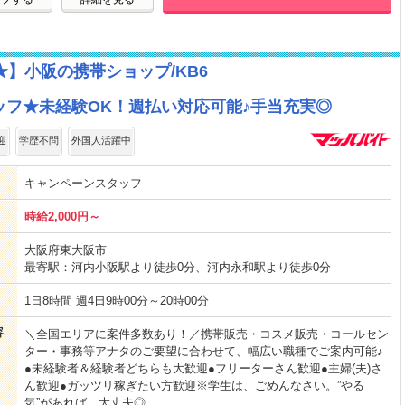
】小阪の携帯ショップ/KB6
フ★未経験OK！週払い対応可能♪手当充実◎
迎
学歴不問
外国人活躍中
キャンペーンスタッフ
時給2,000円～
大阪府東大阪市
最寄駅：河内小阪駅より徒歩0分、河内永和駅より徒歩0分
1日8時間 週4日9時00分～20時00分
容
＼全国エリアに案件多数あり！／携帯販売・コスメ販売・コールセン
ター・事務等アナタのご要望に合わせて、幅広い職種でご案内可能♪
●未経験者＆経験者どちらも大歓迎●フリーターさん歓迎●主婦(夫)さ
ん歓迎●ガッツリ稼ぎたい方歓迎※学生は、ごめんなさい。”やる
気”があれば、大丈夫◎