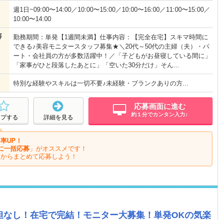
週1日~09:00〜14:00／10:00〜15:00／10:00〜16:00／11:00〜15:00／
10:00〜14:00
容
勤務期間：単発【1週間未満】仕事内容：【完全在宅】スキマ時間に
できる♪美容モニタースタッフ募集★＼20代～50代の主婦（夫）・パ
ート・会社員の方が多数活躍中！／「子どもがお昼寝している間に」
「家事がひと段落したあとに」「空いた30分だけ」そん...
特別な経験やスキルは一切不要♪未経験・ブランクありの方...
応募画面に進む
約１分でカンタン入力♪
ープする
詳細を見る
率UP！
に一括応募
」がオススメです！
ジからまとめて応募しよう！
担なし！在宅で完結！モニター大募集！単発OKの気楽