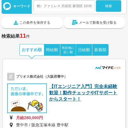
キーワード
この条件を保存する
メールで新着を受け取る
11
検索結果
件
現在地に
おすすめ順
時給順
日給順
新着順
近い順
正
プリオス株式会社（大阪府豊中）
【ITエンジニア入門】完全未経験
歓迎！動作チェックやITサポート
からスタート！
月給280,000円
豊中市 / 阪急宝塚本線 豊中駅