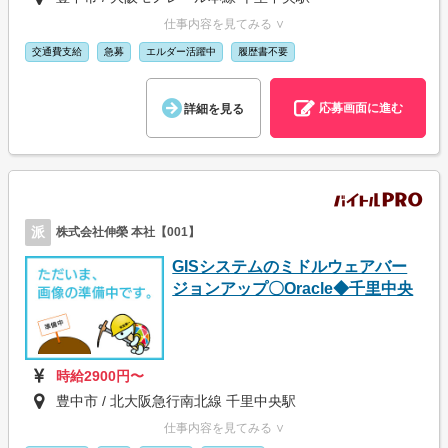
仕事内容を見てみる ∨
交通費支給
急募
エルダー活躍中
履歴書不要
応募画面に進む
詳細を見る
派
株式会社伸榮 本社【001】
GISシステムのミドルウェアバー
ジョンアップ〇Oracle◆千里中央
時給2900円〜
豊中市 / 北大阪急行南北線 千里中央駅
仕事内容を見てみる ∨