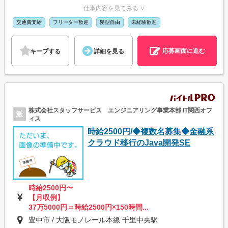
仕事内容を見てみる ∨
交通費支給
フリーター歓迎
髪型自由
未経験歓迎
応募画面に進む
キープする
詳細を見る
株式会社スタッフサービス エンジニアリング事業本部 IT関西オフ
派
ィス
時給2500円/◆複数名募集◆金融系
クラウド移行のJava開発SE
時給2500円〜
【月収例】
37万5000円＝時給2500円×150時間...
豊中市 / 大阪モノレール本線 千里中央駅