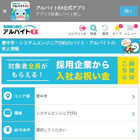
アルバイトEX公式アプリ
開く
アプリで快適にバイト探し
0
0
検索
履歴
キープ
メニュー
ログアウト中
豊中市・システムエンジニア(SE)のバイト・アルバイトの
求人情報
エリア/駅
豊中市
職種
システムエンジニア(SE)
給与/条件
選択してください