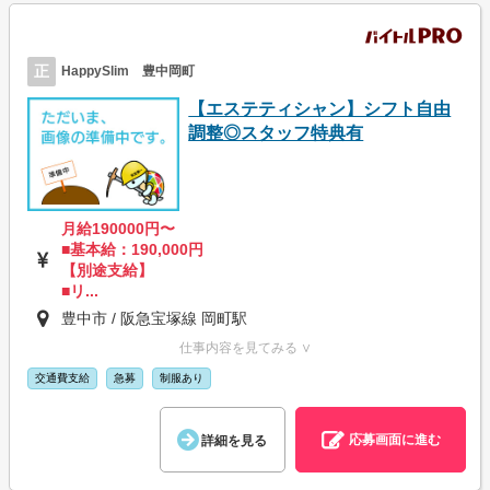
正
HappySlim 豊中岡町
【エステティシャン】シフト自由
調整◎スタッフ特典有
月給190000円〜
■基本給：190,000円
【別途支給】
■リ...
豊中市 / 阪急宝塚線 岡町駅
仕事内容を見てみる ∨
交通費支給
急募
制服あり
応募画面に進む
詳細を見る