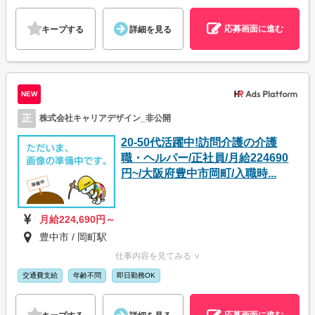
応募画面に進む
キープする
詳細を見る
NEW
正
株式会社キャリアデザイン_非公開
20-50代活躍中!訪問介護の介護
職・ヘルパー/正社員/月給224690
円~/大阪府豊中市岡町/入職時...
月給224,690円～
豊中市 / 岡町駅
仕事内容を見てみる ∨
交通費支給
年齢不問
即日勤務OK
応募画面に進む