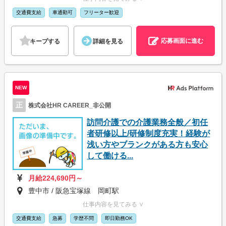
交通費支給
車通勤可
フリーター歓迎
応募画面に進む
キープする
詳細を見る
NEW
正
株式会社HR CAREER_非公開
訪問介護での介護業務全般／初任
者研修以上/研修制度充実！経験が
浅い方やブランクがある方も安心
して働ける...
月給224,690円～
豊中市 / 阪急宝塚線 岡町駅
仕事内容を見てみる ∨
交通費支給
急募
学歴不問
即日勤務OK