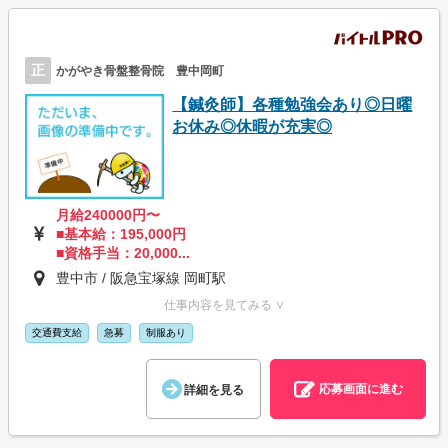
正
かがやき骨盤整骨院 豊中岡町
【鍼灸師】各種勉強会あり◎日曜
お休み◎休暇が充実◎
月給240000円〜
■基本給：195,000円
■資格手当：20,000...
豊中市 / 阪急宝塚線 岡町駅
仕事内容を見てみる ∨
交通費支給
急募
制服あり
応募画面に進む
詳細を見る