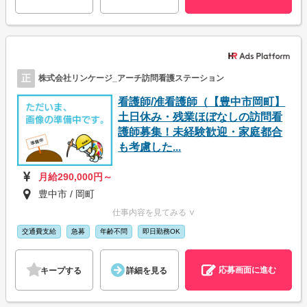
正
株式会社リンケージ_アーチ訪問看護ステーション
看護師/准看護師（【豊中市岡町】
土日休み・残業ほぼなしの訪問看
護師募集！未経験歓迎・家庭都合
も考慮した...
月給290,000円～
豊中市 / 岡町
仕事内容を見てみる ∨
交通費支給
急募
年齢不問
即日勤務OK
応募画面に進む
キープする
詳細を見る