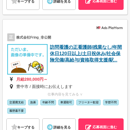
応募画面に進む
キープする
詳細を見る
正
株式会社Fring_非公開
訪問看護の正看護師/残業なし/年間
休日120日以上/土日祝休み/社会保
険完備/高給与/資格取得支援/駅...
月給280,000円～
豊中市 / 面接時にお伝えします
仕事内容を見てみる ∨
交通費支給
急募
年齢不問
車通勤可
フリーター歓迎
学歴不問
履歴書不要
応募画面に進む
キープする
詳細を見る