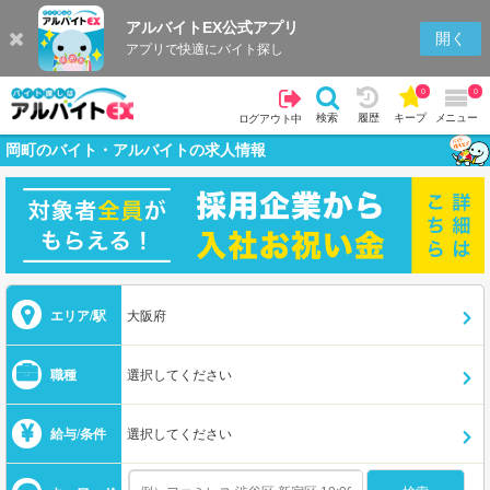
アルバイトEX公式アプリ
開く
アプリで快適にバイト探し
0
0
検索
履歴
キープ
メニュー
ログアウト中
岡町のバイト・アルバイトの求人情報
エリア/駅
大阪府
職種
選択してください
給与/条件
選択してください