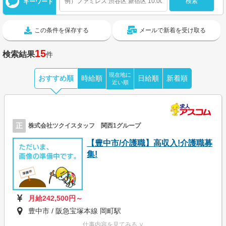
キーワード
この条件を保存する
メールで新着を受け取る
15
検索結果
件
現在地に
おすすめ順
時給順
日給順
新着順
近い順
正
株式会社ツクイスタッフ 関西1グループ
【豊中市/介護職】高収入!介護職募
集!
月給242,500円～
豊中市 / 阪急宝塚本線 岡町駅
仕事内容を見てみる ∨