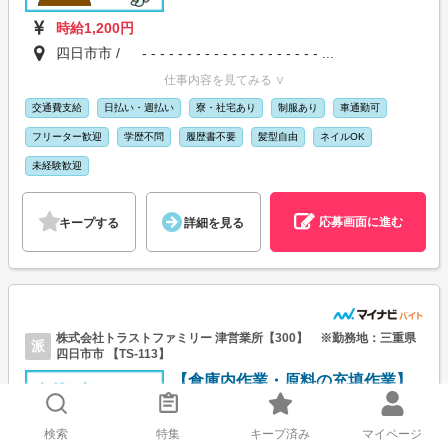
時給1,200円
四日市市 / - - - - - - - - - - - - - - - - - - - - ...
仕事内容を見てみる ∨
交通費支給
日払い・週払い
寮・社宅あり
制服あり
車通勤可
フリーター歓迎
学歴不問
履歴書不要
髪型自由
ネイルOK
未経験歓迎
応募画面に進む
キープする
詳細を見る
株式会社トラストファミリー 津営業所【300】 ※勤務地：三重県
派
四日市市 【TS-113】
【倉庫内作業・原料の充填作業】
＼土日の時給1875円／かんたん袋
セット作業！残業なし！
検索
特集
キープ済み
マイページ