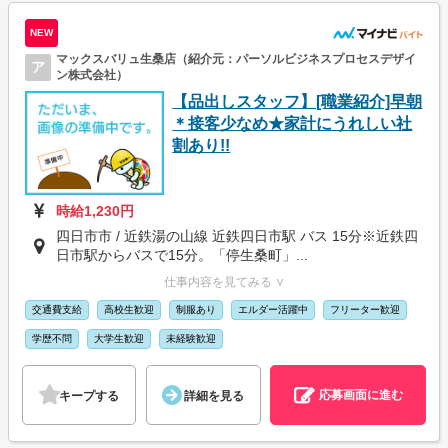
NEW
マックスバリュ生桑店（紹介元：パーソルビジネスプロセスデザイ
ア
ン株式会社）
【品出しスタッフ】[職業紹介]早朝
＊接客少なめ★家計にうれしい社
割あり!!
時給1,230円
四日市市 / 近鉄湯の山線 近鉄四日市駅 バス 15分※近鉄四
日市駅からバスで15分。「停生桑町」...
仕事内容を見てみる ∨
交通費支給
高校生歓迎
制服あり
エルダー活躍中
フリーター歓迎
学歴不問
大学生歓迎
未経験歓迎
応募画面に進む
キープする
詳細を見る