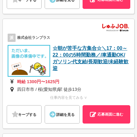
派
株式会社ランプラス
☆朝が苦手な方集合☆＼17：00～
22：00の5時間勤務／/車通勤OK/
ガソリン代支給/長期歓迎/未経験歓
迎
時給 1300円〜1625円
四日市市 / 桜(愛知県)駅 徒歩13分
仕事内容を見てみる ∨
応募画面に進む
キープする
詳細を見る