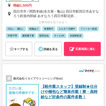
時給1,500円
四日市市 / 関西本線(名古屋－亀山) 四日市駅四日市あすな
ろう鉄道内部線 あすなろう四日市駅近鉄...
仕事内容を見てみる ∨
日払い・週払い
制服あり
車通勤可
エルダー活躍中
フリーター歓迎
学歴不問
履歴書不要
髪型自由
ネイルOK
未経験歓迎
応募画面に進む
キープする
詳細を見る
派
株式会社イカイアウトソーシング/ikai1
【軽作業スタッフ】登録制★仕分
けや梱包など簡単作業！寮・高時
給など好条件の案件多数！