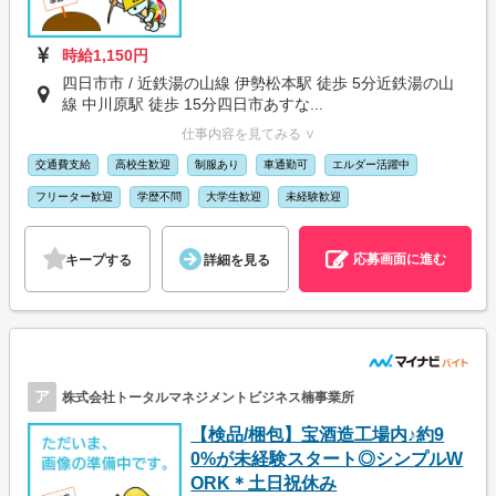
時給1,150円
四日市市 / 近鉄湯の山線 伊勢松本駅 徒歩 5分近鉄湯の山
線 中川原駅 徒歩 15分四日市あすな...
仕事内容を見てみる ∨
交通費支給
高校生歓迎
制服あり
車通勤可
エルダー活躍中
フリーター歓迎
学歴不問
大学生歓迎
未経験歓迎
応募画面に進む
キープする
詳細を見る
ア
株式会社トータルマネジメントビジネス楠事業所
【検品/梱包】宝酒造工場内♪約9
0%が未経験スタート◎シンプルW
ORK＊土日祝休み