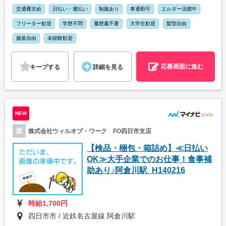
交通費支給
日払い・週払い
制服あり
車通勤可
エルダー活躍中
フリーター歓迎
学歴不問
履歴書不要
大学生歓迎
髪型自由
服装自由
未経験歓迎
応募画面に進む
キープする
詳細を見る
NEW
派
株式会社ウィルオブ・ワーク FO四日市支店
【検品・梱包・箱詰め】≪日払い
OK≫大手企業でのお仕事！食事補
助あり♪阿倉川駅_H140216
時給1,700円
四日市市 / 近鉄名古屋線 阿倉川駅