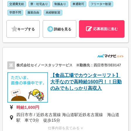
交通費支給
寮・社宅あり
制服あり
車通勤可
フリーター歓迎
学歴不問
服装自由
未経験歓迎
応募画面に進む
キープする
詳細を見る
派
株式会社セイノースタッフサービス ※勤務先：四日市市/3E0147
【食品工場でカウンターリフト】
大手なので高時給1600円！！日勤
のみでもしっかり高収入
時給1,600円
四日市市 / 近鉄名古屋線 海山道駅近鉄名古屋線 海山道
駅 車で3分 徒歩15分
仕事内容を見てみる ∨