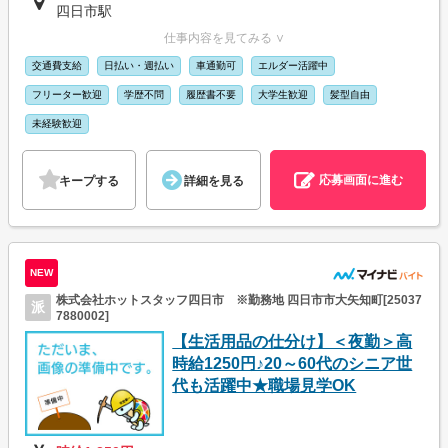
四日市駅
仕事内容を見てみる ∨
交通費支給
日払い・週払い
車通勤可
エルダー活躍中
フリーター歓迎
学歴不問
履歴書不要
大学生歓迎
髪型自由
未経験歓迎
応募画面に進む
キープする
詳細を見る
NEW
株式会社ホットスタッフ四日市 ※勤務地 四日市市大矢知町[25037
派
7880002]
【生活用品の仕分け】＜夜勤＞高
時給1250円♪20～60代のシニア世
代も活躍中★職場見学OK