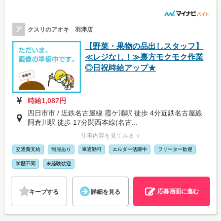
ア
クスリのアオキ 羽津店
【野菜・果物の品出しスタッフ】
≪レジなし！≫裏方モクモク作業
◎日祝時給アップ★
時給1,087円
四日市市 / 近鉄名古屋線 霞ケ浦駅 徒歩 4分近鉄名古屋線
阿倉川駅 徒歩 17分関西本線(名古...
仕事内容を見てみる ∨
交通費支給
制服あり
車通勤可
エルダー活躍中
フリーター歓迎
学歴不問
未経験歓迎
応募画面に進む
キープする
詳細を見る