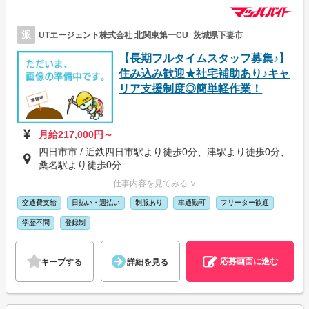
派
UTエージェント株式会社 北関東第一CU_茨城県下妻市
【長期フルタイムスタッフ募集♪】
住み込み歓迎★社宅補助あり♪キャ
リア支援制度◎簡単軽作業！
月給217,000円～
四日市市 / 近鉄四日市駅より徒歩0分、津駅より徒歩0分、
桑名駅より徒歩0分
仕事内容を見てみる ∨
交通費支給
日払い・週払い
制服あり
車通勤可
フリーター歓迎
学歴不問
登録制
応募画面に進む
キープする
詳細を見る