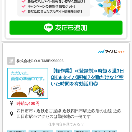
派
株式会社G.O.A.T/MIEKS0003
【軽作業】≪登録制≫時短＆週3日
OK★タイパ最強!?夕勤だけなど空
いた時間を有効活用◎
時給1,400円
四日市市 / 近鉄名古屋線 近鉄四日市駅近鉄湯の山線 近鉄
四日市駅※アクセスは勤務地の一例です
仕事内容を見てみる ∨