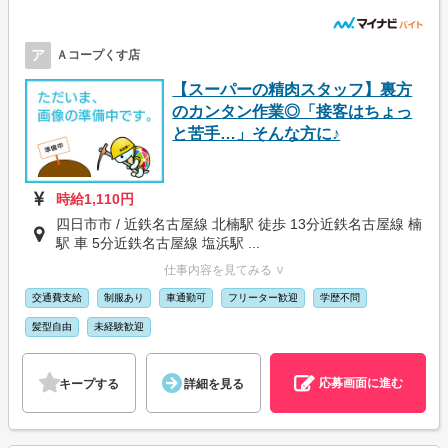
ア
Ａコープくす店
【スーパーの精肉スタッフ】裏方
のカンタン作業◎「接客はちょっ
と苦手…」そんな方に♪
時給1,110円
四日市市 / 近鉄名古屋線 北楠駅 徒歩 13分近鉄名古屋線 楠
駅 車 5分近鉄名古屋線 塩浜駅 ...
仕事内容を見てみる ∨
交通費支給
制服あり
車通勤可
フリーター歓迎
学歴不問
髪型自由
未経験歓迎
応募画面に進む
キープする
詳細を見る