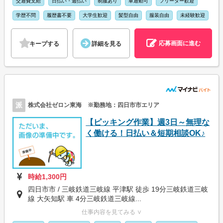
交通費支給
日払い・週払い
制服あり
車通勤可
フリーター歓迎
学歴不問
履歴書不要
大学生歓迎
髪型自由
服装自由
未経験歓迎
応募画面に進む
キープする
詳細を見る
派
株式会社ゼロン東海 ※勤務地：四日市市エリア
【ピッキング作業】週3日～無理な
く働ける！日払い＆短期相談OK♪
時給1,300円
四日市市 / 三岐鉄道三岐線 平津駅 徒歩 19分三岐鉄道三岐
線 大矢知駅 車 4分三岐鉄道三岐線...
仕事内容を見てみる ∨