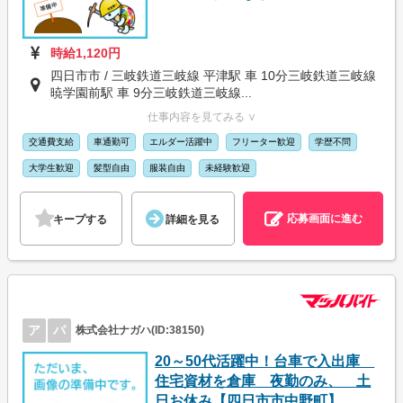
時給1,120円
四日市市 / 三岐鉄道三岐線 平津駅 車 10分三岐鉄道三岐線
暁学園前駅 車 9分三岐鉄道三岐線...
仕事内容を見てみる ∨
交通費支給
車通勤可
エルダー活躍中
フリーター歓迎
学歴不問
大学生歓迎
髪型自由
服装自由
未経験歓迎
応募画面に進む
キープする
詳細を見る
ア
パ
株式会社ナガハ(ID:38150)
20～50代活躍中！台車で入出庫
住宅資材を倉庫 夜勤のみ、 土
日お休み【四日市市中野町】