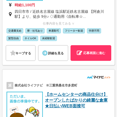
時給1,100円
四日市市 / 近鉄名古屋線 塩浜駅近鉄名古屋線 【阿倉川
駅】より、徒歩 9分♪ ◇通勤用《自転車☆...
仕事内容を見てみる ∨
交通費支給
寮・社宅あり
車通勤可
フリーター歓迎
学歴不問
髪型自由
ネイルOK
未経験歓迎
応募画面に進む
キープする
詳細を見る
派
株式会社ライフナビ ※三重県桑名市多度町
【ホームセンターの商品仕分け】
オープンしたばかりの綺麗な倉庫
★日払い/WEB面接可