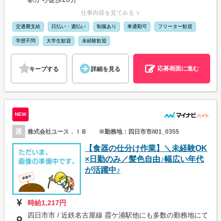
仕事内容を見てみる ∨
交通費支給
日払い・週払い
制服あり
車通勤可
フリーター歓迎
学歴不問
大学生歓迎
未経験歓迎
応募画面に進む
キープする
詳細を見る
NEW
派
株式会社ユース．ＩＢ ※勤務地：四日市市/i01_0355
【食器の仕分け作業】＼未経験OK
×日勤のみ／髪色自由♪幅広い年代
が活躍中♪
時給1,217円
四日市市 / 近鉄名古屋線 霞ケ浦駅他にも多数の勤務地にて