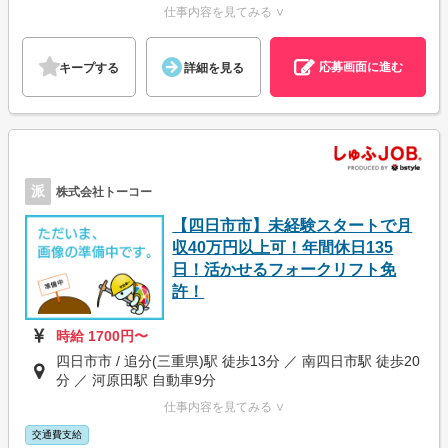
仕事内容を見てみる ∨
応募画面に進む
キープする
詳細を見る
派
株式会社トーコー
【四日市市】未経験スタートで月
収40万円以上可！年間休日135
日！活かせるフォークリフト免
許！
時給 1700円〜
四日市市 / 追分(三重県)駅 徒歩13分 ／ 南四日市駅 徒歩20
分 ／ 河原田駅 自動車9分
仕事内容を見てみる ∨
交通費支給