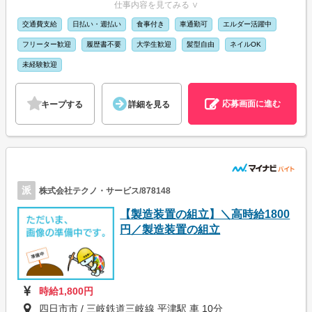
仕事内容を見てみる ∨
交通費支給
日払い・週払い
食事付き
車通勤可
エルダー活躍中
フリーター歓迎
履歴書不要
大学生歓迎
髪型自由
ネイルOK
未経験歓迎
応募画面に進む
キープする
詳細を見る
派
株式会社テクノ・サービス/878148
【製造装置の組立】＼高時給1800
円／製造装置の組立
時給1,800円
四日市市 / 三岐鉄道三岐線 平津駅 車 10分