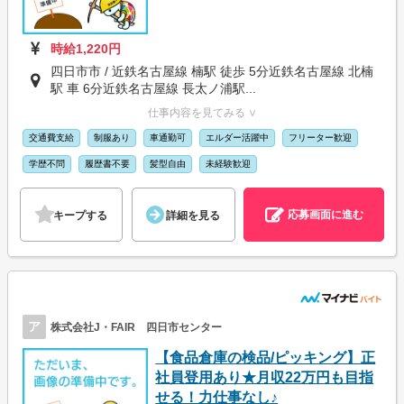
時給1,220円
四日市市 / 近鉄名古屋線 楠駅 徒歩 5分近鉄名古屋線 北楠
駅 車 6分近鉄名古屋線 長太ノ浦駅...
仕事内容を見てみる ∨
交通費支給
制服あり
車通勤可
エルダー活躍中
フリーター歓迎
学歴不問
履歴書不要
髪型自由
未経験歓迎
応募画面に進む
キープする
詳細を見る
ア
株式会社J・FAIR 四日市センター
【食品倉庫の検品/ピッキング】正
社員登用あり★月収22万円も目指
せる！力仕事なし♪