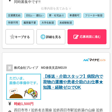
同時募集中です!!
仕事内容を見てみる ∨
交通費支給
日払い・週払い
寮・社宅あり
車通勤可
フリーター歓迎
学歴不問
履歴書不要
大学生歓迎
未経験歓迎
応募画面に進む
キープする
詳細を見る
派
株式会社ブレイブ MD奈良支店/MD29
【移送・介助スタッフ】病院内で
荷物の運搬や患者介助のお仕事★
知識・経験ゼロでOK
時給1,500円
四日市市 / 近鉄名古屋線 近鉄四日市駅近鉄湯の山線 近鉄