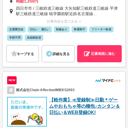
時給1,250円
四日市市 / 三岐鉄道三岐線 大矢知駅三岐鉄道三岐線 平津
駅三岐鉄道三岐線 暁学園前駅近鉄名古屋線...
仕事内容を見てみる ∨
交通費支給
日払い・週払い
制服あり
車通勤可
フリーター歓迎
学歴不問
未経験歓迎
応募画面に進む
キープする
詳細を見る
NEW
派
株式会社Chain Affection/MIEKS2003
【軽作業】≪登録制≫日勤＊ゲー
ムやおもちゃ等の梱包♪カンタン＆
日払い＆WEB登録OK!