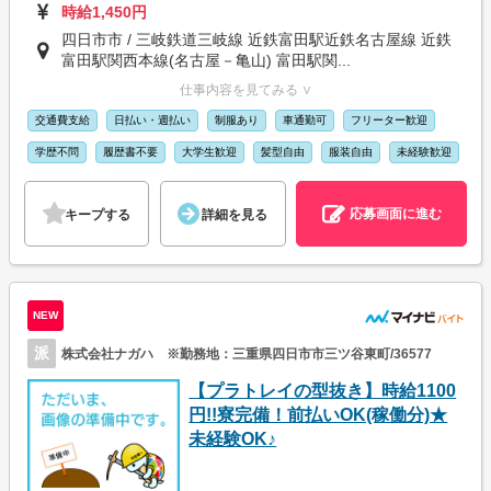
時給1,450円
四日市市 / 三岐鉄道三岐線 近鉄富田駅近鉄名古屋線 近鉄
富田駅関西本線(名古屋－亀山) 富田駅関...
仕事内容を見てみる ∨
交通費支給
日払い・週払い
制服あり
車通勤可
フリーター歓迎
学歴不問
履歴書不要
大学生歓迎
髪型自由
服装自由
未経験歓迎
応募画面に進む
キープする
詳細を見る
NEW
派
株式会社ナガハ ※勤務地：三重県四日市市三ツ谷東町/36577
【プラトレイの型抜き】時給1100
円!!寮完備！前払いOK(稼働分)★
未経験OK♪