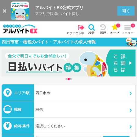
アルバイトEX公式アプリ
開く
アプリで快適にバイト探し
0
0
検索
履歴
キープ
メニュー
ログアウト中
四日市市・梱包のバイト・アルバイトの求人情報
エリア/駅
四日市市
職種
梱包
給与/条件
選択してください