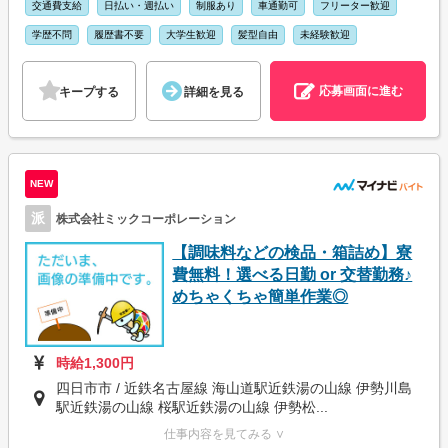
交通費支給
日払い・週払い
制服あり
車通勤可
フリーター歓迎
学歴不問
履歴書不要
大学生歓迎
髪型自由
未経験歓迎
応募画面に進む
キープする
詳細を見る
NEW
派
株式会社ミックコーポレーション
【調味料などの検品・箱詰め】寮
費無料！選べる日勤 or 交替勤務♪
めちゃくちゃ簡単作業◎
時給1,300円
四日市市 / 近鉄名古屋線 海山道駅近鉄湯の山線 伊勢川島
駅近鉄湯の山線 桜駅近鉄湯の山線 伊勢松...
仕事内容を見てみる ∨