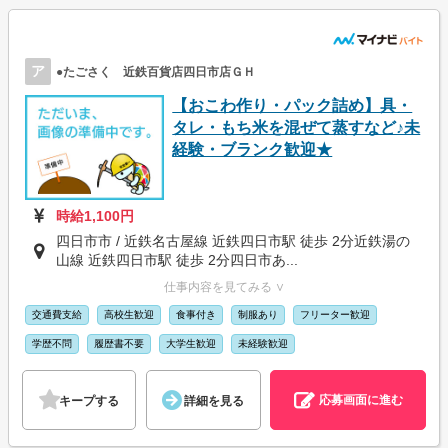
ア
●たごさく 近鉄百貨店四日市店ＧＨ
【おこわ作り・パック詰め】具・
タレ・もち米を混ぜて蒸すなど♪未
経験・ブランク歓迎★
時給1,100円
四日市市 / 近鉄名古屋線 近鉄四日市駅 徒歩 2分近鉄湯の
山線 近鉄四日市駅 徒歩 2分四日市あ...
仕事内容を見てみる ∨
交通費支給
高校生歓迎
食事付き
制服あり
フリーター歓迎
学歴不問
履歴書不要
大学生歓迎
未経験歓迎
応募画面に進む
キープする
詳細を見る