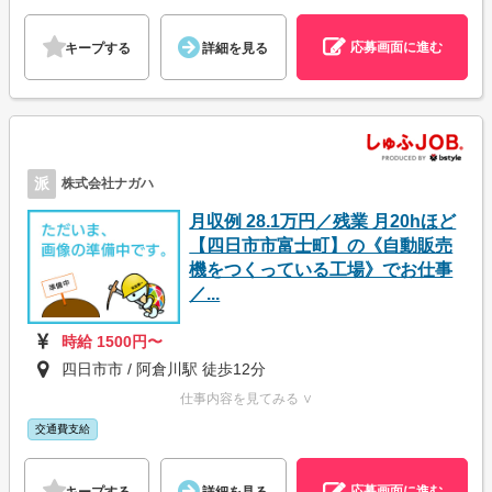
応募画面に進む
キープする
詳細を見る
派
株式会社ナガハ
月収例 28.1万円／残業 月20hほど
【四日市市富士町】の《自動販売
機をつくっている工場》でお仕事
／...
時給 1500円〜
四日市市 / 阿倉川駅 徒歩12分
仕事内容を見てみる ∨
交通費支給
応募画面に進む
キープする
詳細を見る