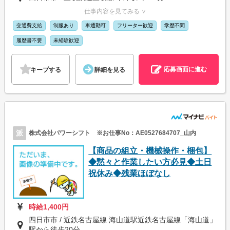
仕事内容を見てみる ∨
交通費支給
制服あり
車通勤可
フリーター歓迎
学歴不問
履歴書不要
未経験歓迎
応募画面に進む
キープする
詳細を見る
派
株式会社パワーシフト ※お仕事No：AE0527684707_山内
【商品の組立・機械操作・梱包】
◆黙々と作業したい方必見◆土日
祝休み◆残業ほぼなし
時給1,400円
四日市市 / 近鉄名古屋線 海山道駅近鉄名古屋線「海山道」
駅から徒歩20分