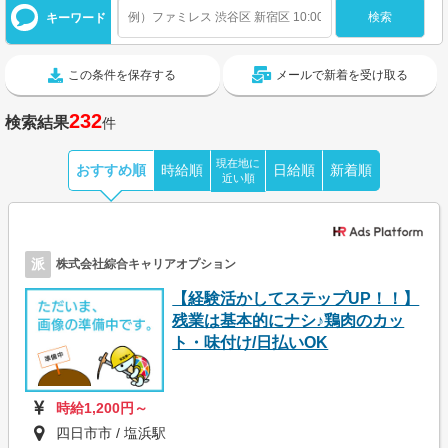
キーワード
この条件を保存する
メールで新着を受け取る
232
検索結果
件
現在地に
おすすめ順
時給順
日給順
新着順
近い順
派
株式会社綜合キャリアオプション
【経験活かしてステップUP！！】
残業は基本的にナシ♪鶏肉のカッ
ト・味付け/日払いOK
時給1,200円～
四日市市 / 塩浜駅