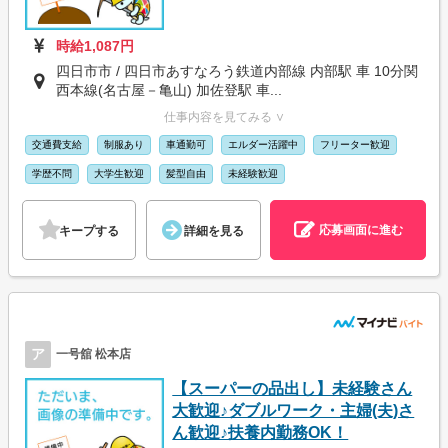
時給1,087円
四日市市 / 四日市あすなろう鉄道内部線 内部駅 車 10分関
西本線(名古屋－亀山) 加佐登駅 車...
仕事内容を見てみる ∨
交通費支給
制服あり
車通勤可
エルダー活躍中
フリーター歓迎
学歴不問
大学生歓迎
髪型自由
未経験歓迎
応募画面に進む
キープする
詳細を見る
ア
一号舘 松本店
【スーパーの品出し】未経験さん
大歓迎♪ダブルワーク・主婦(夫)さ
ん歓迎♪扶養内勤務OK！