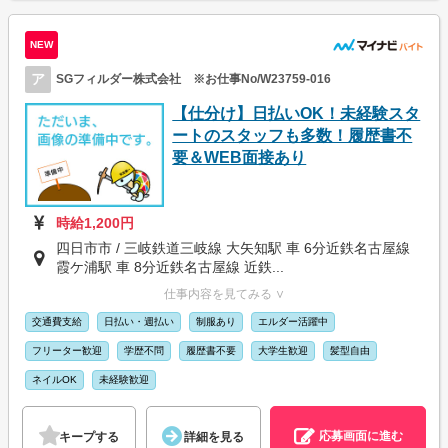
NEW
ア
SGフィルダー株式会社 ※お仕事No/W23759-016
【仕分け】日払いOK！未経験スタ
ートのスタッフも多数！履歴書不
要＆WEB面接あり
時給1,200円
四日市市 / 三岐鉄道三岐線 大矢知駅 車 6分近鉄名古屋線
霞ケ浦駅 車 8分近鉄名古屋線 近鉄...
仕事内容を見てみる ∨
交通費支給
日払い・週払い
制服あり
エルダー活躍中
フリーター歓迎
学歴不問
履歴書不要
大学生歓迎
髪型自由
ネイルOK
未経験歓迎
応募画面に進む
キープする
詳細を見る