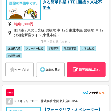
きる簡単作業！TEL面接＆来社不
要★
時給1,300円
加須市 / 東武日光線 栗橋駅 車 12分東北本線 栗橋駅 車 12
分湘南新宿ライン(東北本線－...
仕事内容を見てみる ∨
交通費支給
フリーター歓迎
学歴不問
履歴書不要
大学生歓迎
未経験歓迎
応募画面に進む
キープする
詳細を見る
NEW
派
ＮＸキャリアロード株式会社 北関東支店/10054
【フォークリフトオペレーター】