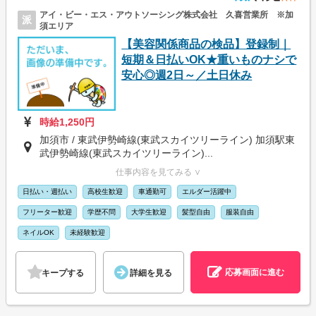
アイ・ビー・エス・アウトソーシング株式会社 久喜営業所 ※加
派
須エリア
【美容関係商品の検品】登録制｜
短期＆日払いOK★重いものナシで
安心◎週2日～／土日休み
時給1,250円
加須市 / 東武伊勢崎線(東武スカイツリーライン) 加須駅東
武伊勢崎線(東武スカイツリーライン)...
仕事内容を見てみる ∨
日払い・週払い
高校生歓迎
車通勤可
エルダー活躍中
フリーター歓迎
学歴不問
大学生歓迎
髪型自由
服装自由
ネイルOK
未経験歓迎
応募画面に進む
キープする
詳細を見る