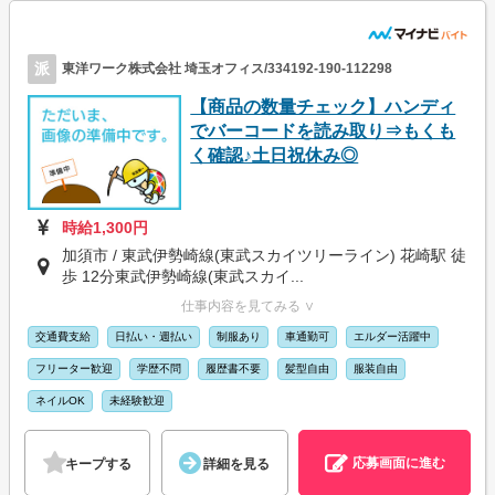
派
東洋ワーク株式会社 埼玉オフィス/334192-190-112298
【商品の数量チェック】ハンディ
でバーコードを読み取り⇒もくも
く確認♪土日祝休み◎
時給1,300円
加須市 / 東武伊勢崎線(東武スカイツリーライン) 花崎駅 徒
歩 12分東武伊勢崎線(東武スカイ...
仕事内容を見てみる ∨
交通費支給
日払い・週払い
制服あり
車通勤可
エルダー活躍中
フリーター歓迎
学歴不問
履歴書不要
髪型自由
服装自由
ネイルOK
未経験歓迎
応募画面に進む
キープする
詳細を見る