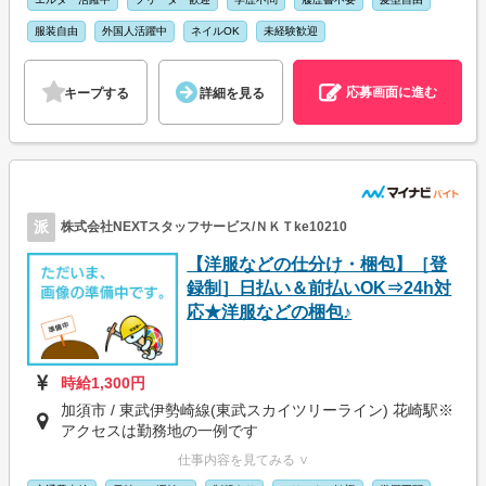
服装自由
外国人活躍中
ネイルOK
未経験歓迎
応募画面に進む
キープする
詳細を見る
派
株式会社NEXTスタッフサービス/ＮＫＴke10210
【洋服などの仕分け・梱包】［登
録制］日払い＆前払いOK⇒24h対
応★洋服などの梱包♪
時給1,300円
加須市 / 東武伊勢崎線(東武スカイツリーライン) 花崎駅※
アクセスは勤務地の一例です
仕事内容を見てみる ∨