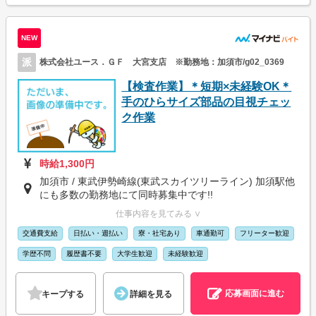
NEW
派
株式会社ユース．ＧＦ 大宮支店 ※勤務地：加須市/g02_0369
【検査作業】＊短期×未経験OK＊
手のひらサイズ部品の目視チェッ
ク作業
時給1,300円
加須市 / 東武伊勢崎線(東武スカイツリーライン) 加須駅他
にも多数の勤務地にて同時募集中です!!
仕事内容を見てみる ∨
交通費支給
日払い・週払い
寮・社宅あり
車通勤可
フリーター歓迎
学歴不問
履歴書不要
大学生歓迎
未経験歓迎
応募画面に進む
キープする
詳細を見る