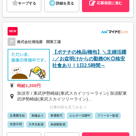
応募画面に進む
キープする
詳細を見る
NEW
ア
株式会社湖池屋 関東工場
【ポテチの検品/梱包】＼主婦活躍
♪／お盆明けからの勤務OK◎格安
社食あり！1日2.5時間～
時給1,200円
加須市 / 東武伊勢崎線(東武スカイツリーライン) 加須駅東
武伊勢崎線(東武スカイツリーライン)...
仕事内容を見てみる ∨
交通費支給
制服あり
車通勤可
エルダー活躍中
フリーター歓迎
学歴不問
大学生歓迎
未経験歓迎