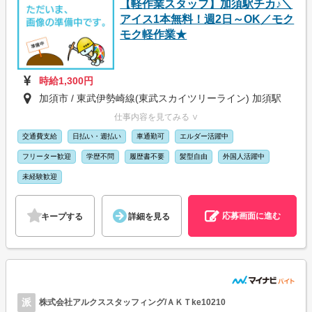
【軽作業スタッフ】加須駅チカ♪＼
アイス1本無料！週2日～OK／モク
モク軽作業★
時給1,300円
加須市 / 東武伊勢崎線(東武スカイツリーライン) 加須駅
仕事内容を見てみる ∨
交通費支給
日払い・週払い
車通勤可
エルダー活躍中
フリーター歓迎
学歴不問
履歴書不要
髪型自由
外国人活躍中
未経験歓迎
応募画面に進む
キープする
詳細を見る
派
株式会社アルクススタッフィング/ＡＫＴke10210