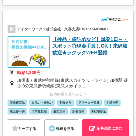
派
テイケイワークス株式会社 久喜支店/TW151SMB0603
【検品・袋詰めなど】単発1日～・
スポット◎現金手渡しOK！未経験
歓迎★ラクラクWEB登録
時給1,339円
加須市 / 東武伊勢崎線(東武スカイツリーライン) 加須駅 徒
歩 9分東武伊勢崎線(東武スカイツ...
仕事内容を見てみる ∨
交通費支給
日払い・週払い
制服あり
フリーター歓迎
学歴不問
履歴書不要
大学生歓迎
髪型自由
服装自由
未経験歓迎
応募画面に進む
キープする
詳細を見る