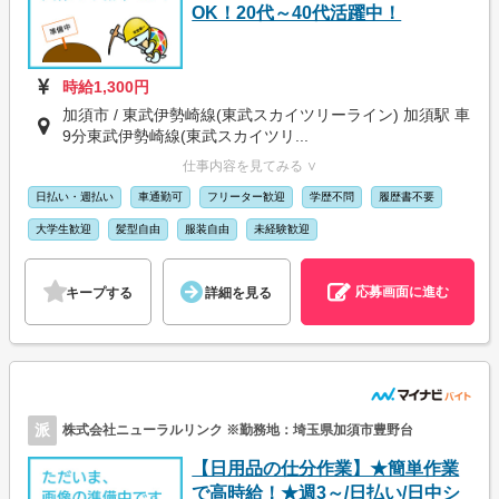
OK！20代～40代活躍中！
時給1,300円
加須市 / 東武伊勢崎線(東武スカイツリーライン) 加須駅 車
9分東武伊勢崎線(東武スカイツリ...
仕事内容を見てみる ∨
日払い・週払い
車通勤可
フリーター歓迎
学歴不問
履歴書不要
大学生歓迎
髪型自由
服装自由
未経験歓迎
応募画面に進む
キープする
詳細を見る
派
株式会社ニューラルリンク ※勤務地：埼玉県加須市豊野台
【日用品の仕分作業】★簡単作業
で高時給！★週3～/日払い/日中シ