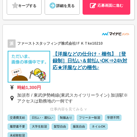
応募画面に進む
キープする
詳細を見る
派
ファーストスタッフィング株式会社/ＦＫＴke10210
【洋服などの仕分け・梱包】［登
録制］日払い＆前払いOK⇒24h対
応★洋服などの梱包♪
時給1,300円
加須市 / 東武伊勢崎線(東武スカイツリーライン) 加須駅※
アクセスは勤務地の一例です
仕事内容を見てみる ∨
交通費支給
日払い・週払い
制服あり
フリーター歓迎
学歴不問
履歴書不要
大学生歓迎
髪型自由
服装自由
ネイルOK
未経験歓迎