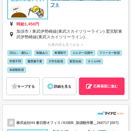
フト
時給1,450円
加須市 / 東武伊勢崎線(東武スカイツリーライン) 鷲宮駅東
武伊勢崎線(東武スカイツリーライン)...
仕事内容を見てみる ∨
日払い・週払い
制服あり
車通勤可
エルダー活躍中
フリーター歓迎
学歴不問
履歴書不要
大学生歓迎
髪型自由
ネイルOK
未経験歓迎
応募画面に進む
キープする
詳細を見る
派
株式会社H4 春日部オフィス / KGBB_加須軽作業＿260717 [007]