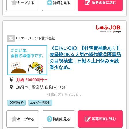
応募画面に進む
キープする
詳細を見る
派
UTエージェント株式会社
《日払いOK》【社宅費補助あり】
未経験OK☆人気の軽作業◎医薬品
の目視検査！日勤＆土日休み★残
業少なめ...
月給 200000円〜
加須市 / 鷲宮駅 自動車11分
仕事内容を見てみる ∨
交通費支給
エルダー活躍中
応募画面に進む
キープする
詳細を見る