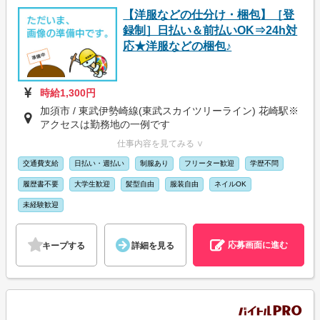
【洋服などの仕分け・梱包】［登
録制］日払い＆前払いOK⇒24h対
応★洋服などの梱包♪
時給1,300円
加須市 / 東武伊勢崎線(東武スカイツリーライン) 花崎駅※
アクセスは勤務地の一例です
仕事内容を見てみる ∨
交通費支給
日払い・週払い
制服あり
フリーター歓迎
学歴不問
履歴書不要
大学生歓迎
髪型自由
服装自由
ネイルOK
未経験歓迎
応募画面に進む
キープする
詳細を見る