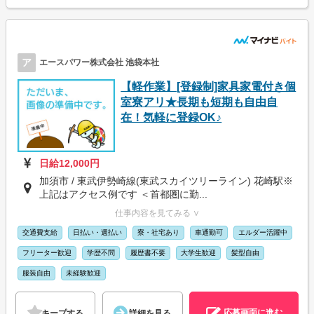
ア
エースパワー株式会社 池袋本社
【軽作業】[登録制]家具家電付き個
室寮アリ★長期も短期も自由自
在！気軽に登録OK♪
日給12,000円
加須市 / 東武伊勢崎線(東武スカイツリーライン) 花崎駅※
上記はアクセス例です ＜首都圏に勤...
仕事内容を見てみる ∨
交通費支給
日払い・週払い
寮・社宅あり
車通勤可
エルダー活躍中
フリーター歓迎
学歴不問
履歴書不要
大学生歓迎
髪型自由
服装自由
未経験歓迎
応募画面に進む
キープする
詳細を見る