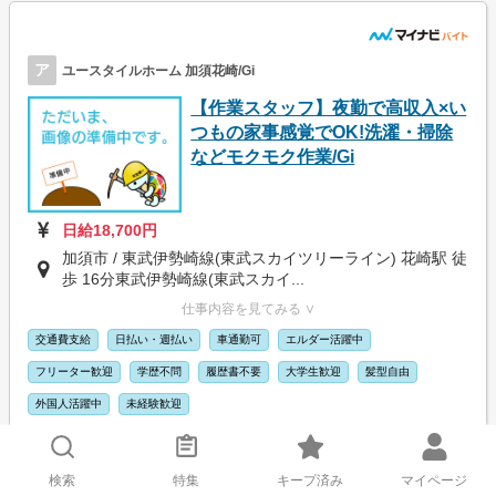
ア
ユースタイルホーム 加須花崎/Gi
【作業スタッフ】夜勤で高収入×い
つもの家事感覚でOK!洗濯・掃除
などモクモク作業/Gi
日給18,700円
加須市 / 東武伊勢崎線(東武スカイツリーライン) 花崎駅 徒
歩 16分東武伊勢崎線(東武スカイ...
仕事内容を見てみる ∨
交通費支給
日払い・週払い
車通勤可
エルダー活躍中
フリーター歓迎
学歴不問
履歴書不要
大学生歓迎
髪型自由
外国人活躍中
未経験歓迎
応募画面に進む
キープする
詳細を見る
検索
特集
キープ済み
マイページ