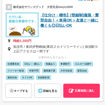
派
株式会社サウンズグッド 大宮支店/omyL0000
【仕分け・梱包】[登録制]服装・髪
型自由！＜単発OK＞友達と一緒に
働くも◎日払いOK
時給1,350円
加須市 / 東武伊勢崎線(東武スカイツリーライン) 加須駅※
上記アクセスは一例です
仕事内容を見てみる ∨
交通費支給
日払い・週払い
制服あり
車通勤可
エルダー活躍中
フリーター歓迎
学歴不問
履歴書不要
大学生歓迎
髪型自由
服装自由
ネイルOK
未経験歓迎
応募画面に進む
キープする
詳細を見る