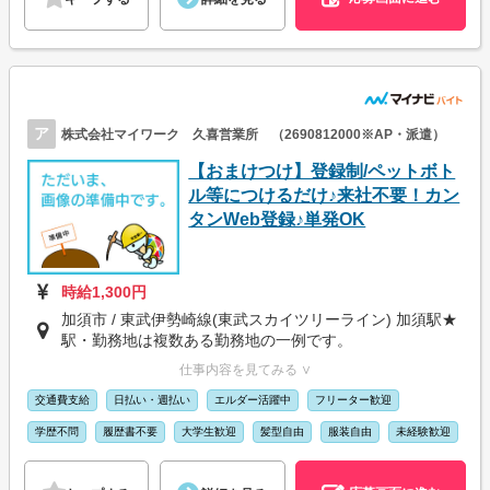
ア
株式会社マイワーク 久喜営業所 （2690812000※AP・派遣）
【おまけつけ】登録制/ペットボト
ル等につけるだけ♪来社不要！カン
タンWeb登録♪単発OK
時給1,300円
加須市 / 東武伊勢崎線(東武スカイツリーライン) 加須駅★
駅・勤務地は複数ある勤務地の一例です。
仕事内容を見てみる ∨
交通費支給
日払い・週払い
エルダー活躍中
フリーター歓迎
学歴不問
履歴書不要
大学生歓迎
髪型自由
服装自由
未経験歓迎