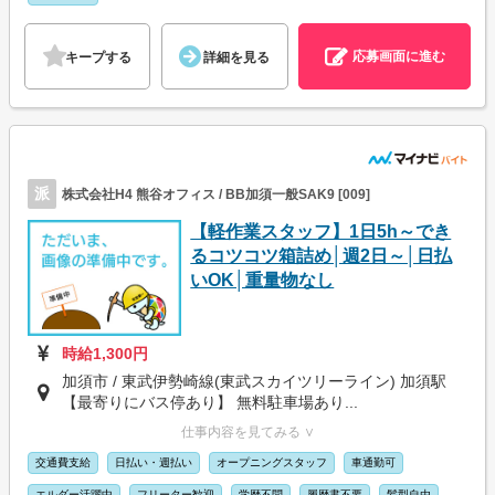
応募画面に進む
キープする
詳細を見る
派
株式会社H4 熊谷オフィス / BB加須一般SAK9 [009]
【軽作業スタッフ】1日5h～でき
るコツコツ箱詰め│週2日～│日払
いOK│重量物なし
時給1,300円
加須市 / 東武伊勢崎線(東武スカイツリーライン) 加須駅
【最寄りにバス停あり】 無料駐車場あり...
仕事内容を見てみる ∨
交通費支給
日払い・週払い
オープニングスタッフ
車通勤可
エルダー活躍中
フリーター歓迎
学歴不問
履歴書不要
髪型自由