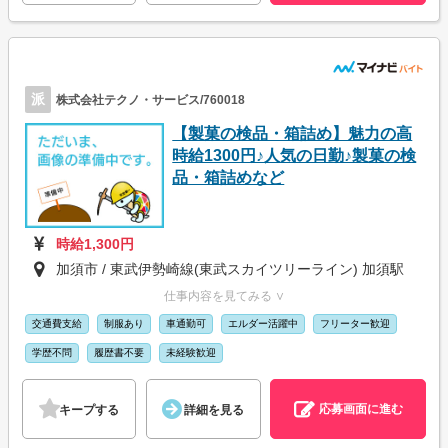
派
株式会社テクノ・サービス/760018
【製菓の検品・箱詰め】魅力の高
時給1300円♪人気の日勤♪製菓の検
品・箱詰めなど
時給1,300円
加須市 / 東武伊勢崎線(東武スカイツリーライン) 加須駅
仕事内容を見てみる ∨
交通費支給
制服あり
車通勤可
エルダー活躍中
フリーター歓迎
学歴不問
履歴書不要
未経験歓迎
応募画面に進む
キープする
詳細を見る