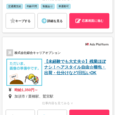
交通費支給
年齢不問
制服あり
車通勤可
応募画面に進む
キープする
詳細を見る
派
株式会社綜合キャリアオプション
【未経験でも大丈夫☆】残業ほぼ
ナシ！ヘアスタイル自由☆梱包・
出荷・仕分けなど/日払いOK
時給1,350円～
加須市 / 栗橋駅、鷲宮駅
仕事内容を見てみる ∨