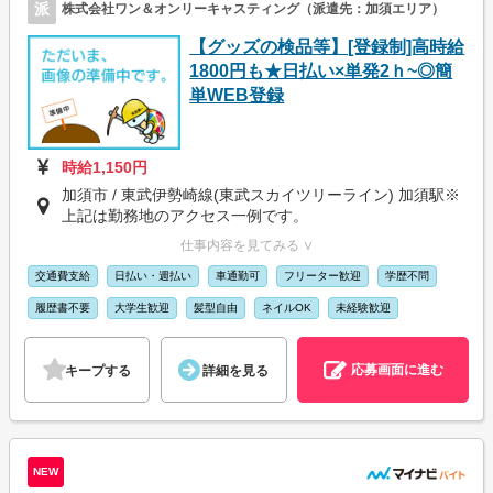
派
株式会社ワン＆オンリーキャスティング（派遣先：加須エリア）
【グッズの検品等】[登録制]高時給
1800円も★日払い×単発2ｈ~◎簡
単WEB登録
時給1,150円
加須市 / 東武伊勢崎線(東武スカイツリーライン) 加須駅※
上記は勤務地のアクセス一例です。
仕事内容を見てみる ∨
交通費支給
日払い・週払い
車通勤可
フリーター歓迎
学歴不問
履歴書不要
大学生歓迎
髪型自由
ネイルOK
未経験歓迎
応募画面に進む
キープする
詳細を見る
NEW