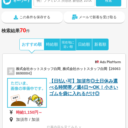
キーワード
この条件を保存する
メールで新着を受け取る
70
検索結果
件
現在地に
おすすめ順
時給順
日給順
新着順
近い順
株式会社ホットスタッフ白岡_株式会社ホットスタッフ白岡【26063
派
8690004】
【日払い可】加須市◎土日休み選
べる時間帯／週4日〜OK！小さい
ゴムを袋に入れるだけ◎
時給1,150円～
加須市 / 加須
仕事内容を見てみる ∨