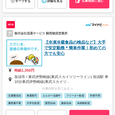
応募画面に進む
キープする
詳細を見る
NEW
ア
株式会社流通サービス 騎西物流営業所
【冷凍冷蔵食品の検品など】大手
で安定勤務＊簡単作業！初めての
方でも安心
時給1,350円
加須市 / 東武伊勢崎線(東武スカイツリーライン) 加須駅 車
10分東武伊勢崎線(東武スカイツ...
仕事内容を見てみる ∨
交通費支給
車通勤可
エルダー活躍中
フリーター歓迎
学歴不問
履歴書不要
大学生歓迎
髪型自由
服装自由
未経験歓迎