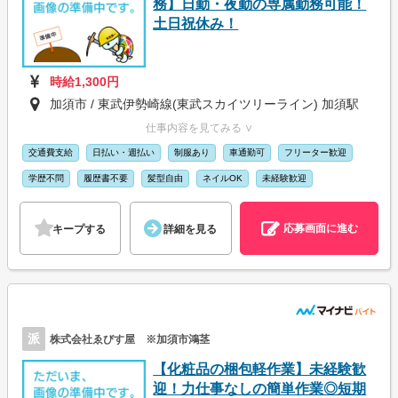
務】日勤・夜勤の専属勤務可能！
土日祝休み！
時給1,300円
加須市 / 東武伊勢崎線(東武スカイツリーライン) 加須駅
仕事内容を見てみる ∨
交通費支給
日払い・週払い
制服あり
車通勤可
フリーター歓迎
学歴不問
履歴書不要
髪型自由
ネイルOK
未経験歓迎
応募画面に進む
キープする
詳細を見る
派
株式会社ゑびす屋 ※加須市鴻茎
【化粧品の梱包軽作業】未経験歓
迎！力仕事なしの簡単作業◎短期