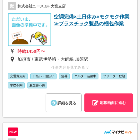
派
株式会社ユース.GF 大宮支店
空調完備×土日休み×モクモク作業
≫プラスチック製品の梱包作業
時給1450円〜
加須市 / 東武伊勢崎・大師線 加須駅
仕事内容を見てみる ∨
交通費支給
日払い・週払い
急募
エルダー活躍中
フリーター歓迎
学歴不問
履歴書不要
応募画面に進む
詳細を見る
NEW