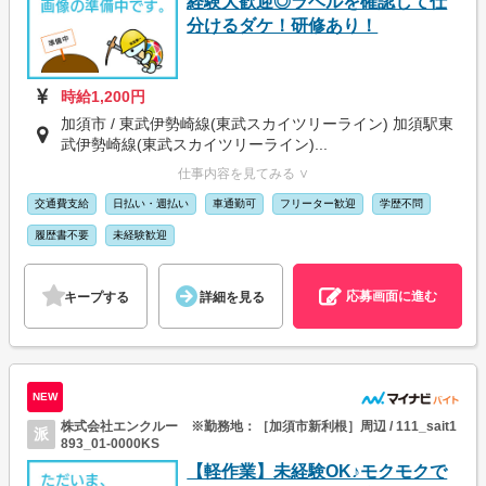
経験大歓迎◎ラベルを確認して仕
分けるダケ！研修あり！
時給1,200円
加須市 / 東武伊勢崎線(東武スカイツリーライン) 加須駅東
武伊勢崎線(東武スカイツリーライン)...
仕事内容を見てみる ∨
交通費支給
日払い・週払い
車通勤可
フリーター歓迎
学歴不問
履歴書不要
未経験歓迎
応募画面に進む
キープする
詳細を見る
NEW
株式会社エンクルー ※勤務地：［加須市新利根］周辺 / 111_sait1
派
893_01-0000KS
【軽作業】未経験OK♪モクモクで