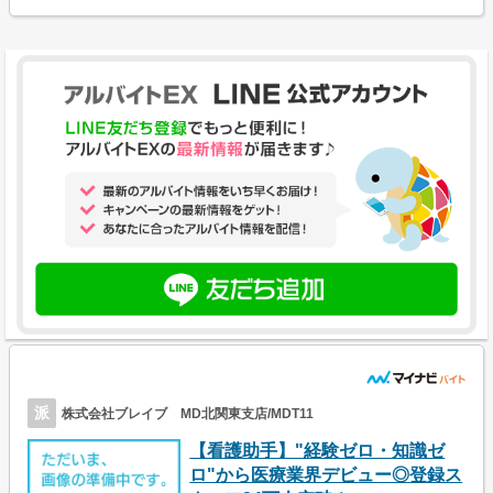
派
株式会社ブレイブ MD北関東支店/MDT11
【看護助手】"経験ゼロ・知識ゼ
ロ"から医療業界デビュー◎登録ス