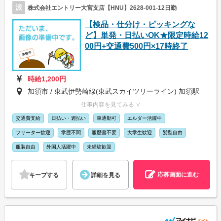
派
株式会社エントリー大宮支店【HNU】2628-001-12日勤
【検品・仕分け・ピッキングな
ど】単発・日払いOK★限定時給12
00円+交通費500円×17時終了
時給1,200円
加須市 / 東武伊勢崎線(東武スカイツリーライン) 加須駅
仕事内容を見てみる ∨
交通費支給
日払い・週払い
車通勤可
エルダー活躍中
フリーター歓迎
学歴不問
履歴書不要
大学生歓迎
髪型自由
服装自由
外国人活躍中
未経験歓迎
応募画面に進む
キープする
詳細を見る