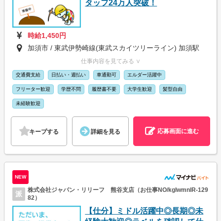
タッフ24万人突破！
時給1,450円
加須市 / 東武伊勢崎線(東武スカイツリーライン) 加須駅
仕事内容を見てみる ∨
交通費支給
日払い・週払い
車通勤可
エルダー活躍中
フリーター歓迎
学歴不問
履歴書不要
大学生歓迎
髪型自由
未経験歓迎
応募画面に進む
キープする
詳細を見る
NEW
株式会社ジャパン・リリーフ 熊谷支店（お仕事NO/kglwmnlR-129
派
82）
【仕分】ミドル活躍中◎長期◎未