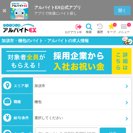
アルバイトEX公式アプリ
開く
アプリで快適にバイト探し
0
0
検索
履歴
キープ
メニュー
ログアウト中
加須市・梱包のバイト・アルバイトの求人情報
エリア/駅
加須市
職種
梱包
給与/条件
選択してください