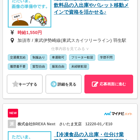
飲料品の入出庫やパレット移動メ
インで資格を活かせる♪
時給1,550円
加須市 / 東武伊勢崎線(東武スカイツリーライン) 羽生駅
仕事内容を見てみる ∨
交通費支給
制服あり
車通勤可
フリーター歓迎
学歴不問
履歴書不要
髪型自由
服装自由
未経験歓迎
応募画面に進む
キープする
詳細を見る
NEW
派
株式会社BREXA Next さいたま支店 12220-01／E10
【冷凍食品の入出庫・仕分け業