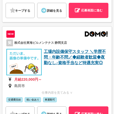
応募画面に進む
キープする
詳細を見る
NEW
契
株式会社東海ビルメンテナス 静岡支店
工場内設備保守スタッフ ＼学歴不
問・年齢不問／◆経験者歓迎◆夜
勤なし♪資格手当など待遇充実◎
月給220,000円～
島田市
仕事内容を見てみる ∨
交通費支給
祝い金あり
車通勤可
応募画面に進む