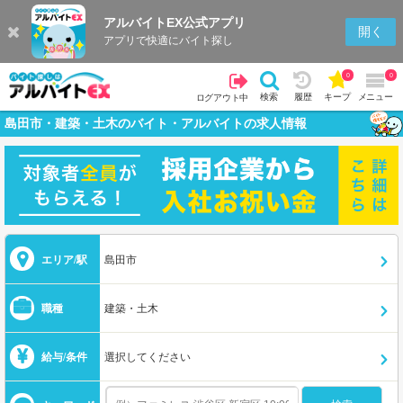
アルバイトEX公式アプリ
開く
アプリで快適にバイト探し
0
0
検索
履歴
キープ
メニュー
ログアウト中
島田市・建築・土木のバイト・アルバイトの求人情報
エリア/駅
島田市
職種
建築・土木
給与/条件
選択してください