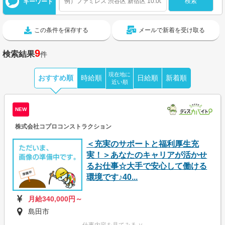
キーワード
この条件を保存する
メールで新着を受け取る
9
検索結果
件
現在地に
おすすめ順
時給順
日給順
新着順
近い順
NEW
株式会社コプロコンストラクション
＜充実のサポートと福利厚生充
実！＞あなたのキャリアが活かせ
るお仕事☆大手で安心して働ける
環境です♪40...
月給340,000円～
島田市