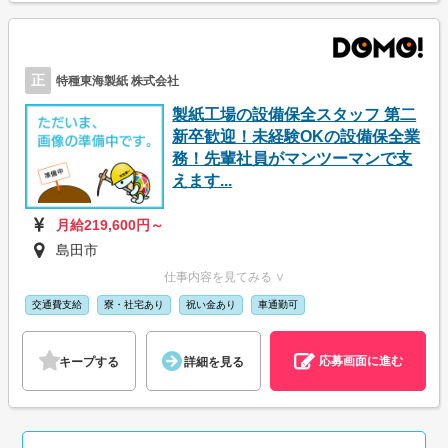
正
特種東海製紙 株式会社
製紙工場の設備保全スタッフ 第二
新卒歓迎！未経験OKの設備保全業
務！先輩社員がマンツーマンで支
えます...
月給219,600円～
島田市
仕事内容を見てみる ∨
交通費支給
寮・社宅あり
祝い金あり
車通勤可
応募画面に進む
キープする
詳細を見る