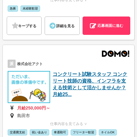
仕事内容を見てみる ∨
急募
未経験歓迎
応募画面に進む
キープする
詳細を見る
派
株式会社アクト
コンクリート試験スタッフ コンク
リート技師の資格、インフラを支
える技術として活かしませんか？
月給25...
月給250,000円～
島田市
仕事内容を見てみる ∨
交通費支給
祝い金あり
車通勤可
フリーター歓迎
ネイルOK