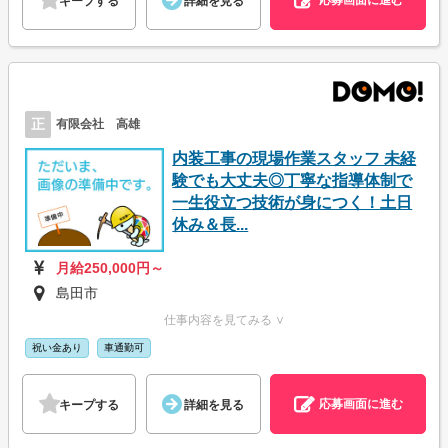
キープする
詳細を見る
正
有限会社 高雄
内装工事の現場作業スタッフ 未経
験でも大丈夫◎丁寧な指導体制で
一生役立つ技術が身につく！土日
休み＆長...
月給250,000円～
島田市
仕事内容を見てみる ∨
祝い金あり
車通勤可
応募画面に進む
キープする
詳細を見る