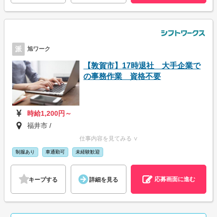
派
旭ワーク
【敦賀市】17時退社 大手企業で
の事務作業 資格不要
時給1,200円～
福井市 /
仕事内容を見てみる ∨
制服あり
車通勤可
未経験歓迎
応募画面に進む
キープする
詳細を見る