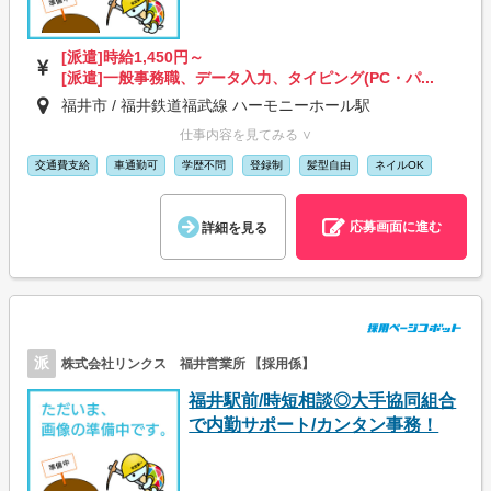
[派遣]時給1,450円～
[派遣]一般事務職、データ入力、タイピング(PC・パ...
福井市 / 福井鉄道福武線 ハーモニーホール駅
仕事内容を見てみる ∨
交通費支給
車通勤可
学歴不問
登録制
髪型自由
ネイルOK
応募画面に進む
詳細を見る
派
株式会社リンクス 福井営業所 【採用係】
福井駅前/時短相談◎大手協同組合
で内勤サポート/カンタン事務！