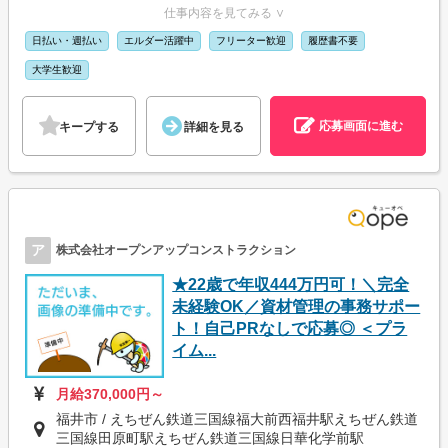
仕事内容を見てみる ∨
日払い・週払い
エルダー活躍中
フリーター歓迎
履歴書不要
大学生歓迎
応募画面に進む
キープする
詳細を見る
ア
株式会社オープンアップコンストラクション
★22歳で年収444万円可！＼完全
未経験OK／資材管理の事務サポー
ト！自己PRなしで応募◎ ＜プラ
イム...
月給370,000円～
福井市 / えちぜん鉄道三国線福大前西福井駅えちぜん鉄道
三国線田原町駅えちぜん鉄道三国線日華化学前駅