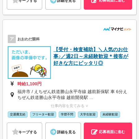
応募画面に進む
キープする
詳細を見る
ア
おおわだ眼科
【受付・検査補助】＼人気のお仕
事♪／週2日～未経験歓迎＊接客が
好きな方にピッタリ◎
時給1,100円
福井市 / えちぜん鉄道勝山永平寺線 越前新保駅 車 6分え
ちぜん鉄道勝山永平寺線 越前開発駅 ...
仕事内容を見てみる ∨
交通費支給
フリーター歓迎
学歴不問
大学生歓迎
未経験歓迎
応募画面に進む
キープする
詳細を見る