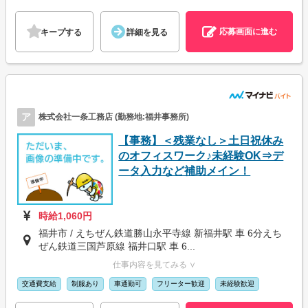
応募画面に進む
キープする
詳細を見る
ア
株式会社一条工務店 (勤務地:福井事務所)
【事務】＜残業なし＞土日祝休み
のオフィスワーク♪未経験OK⇒デ
ータ入力など補助メイン！
時給1,060円
福井市 / えちぜん鉄道勝山永平寺線 新福井駅 車 6分えち
ぜん鉄道三国芦原線 福井口駅 車 6...
仕事内容を見てみる ∨
交通費支給
制服あり
車通勤可
フリーター歓迎
未経験歓迎