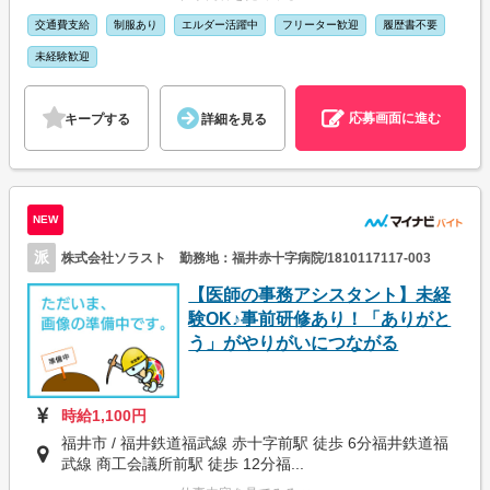
交通費支給
制服あり
エルダー活躍中
フリーター歓迎
履歴書不要
未経験歓迎
応募画面に進む
キープする
詳細を見る
NEW
派
株式会社ソラスト 勤務地：福井赤十字病院/1810117117-003
【医師の事務アシスタント】未経
験OK♪事前研修あり！「ありがと
う」がやりがいにつながる
時給1,100円
福井市 / 福井鉄道福武線 赤十字前駅 徒歩 6分福井鉄道福
武線 商工会議所前駅 徒歩 12分福...