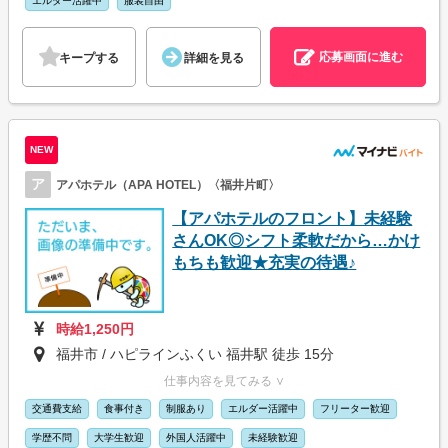
エルダー活躍中
服装自由
応募画面に進む
キープする
詳細を見る
NEW
ア
アパホテル（APA HOTEL）〈福井片町〉
【アパホテルのフロント】未経験
さんOK◎シフト柔軟だから…かけ
もちも歓迎★充実の待遇♪
時給1,250円
福井市 / ハピラインふくい 福井駅 徒歩 15分
仕事内容を見てみる ∨
交通費支給
食事付き
制服あり
エルダー活躍中
フリーター歓迎
学歴不問
大学生歓迎
外国人活躍中
未経験歓迎