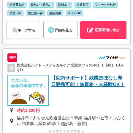
交通費支給
日払い・週払い
制服あり
車通勤可
フリーター歓迎
学歴不問
履歴書不要
髪型自由
ネイルOK
応募画面に進む
キープする
詳細を見る
NEW
株式会社ルフト・メディカルケア 北陸オフィス/401_1《401_1★A
派
QT》
【院内サポート】残業ほぼなし即
日勤務可能！無資格・未経験OK！
時給1,320円
福井市 / えちぜん鉄道勝山永平寺線 福井駅ハピラインふく
い 福井駅北陸新幹線(上越妙高－敦賀)...
仕事内容を見てみる ∨