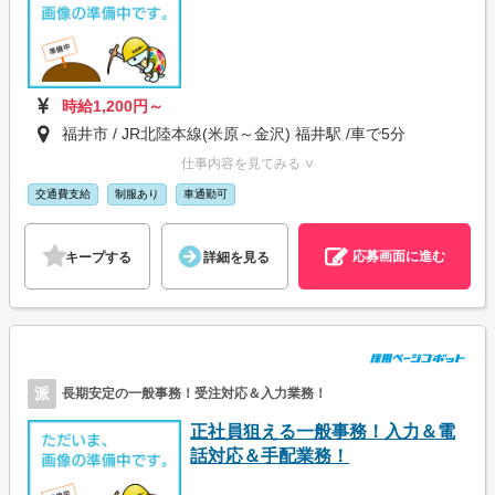
時給1,200円～
福井市 / JR北陸本線(米原～金沢) 福井駅 /車で5分
仕事内容を見てみる ∨
交通費支給
制服あり
車通勤可
応募画面に進む
キープする
詳細を見る
派
長期安定の一般事務！受注対応＆入力業務！
正社員狙える一般事務！入力＆電
話対応＆手配業務！