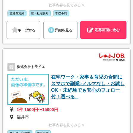
仕事内容を見てみる ∨
交通費支給
寮・社宅あり
学歴不問
応募画面に進む
キープする
詳細を見る
委
株式会社トライエ
在宅ワーク・家事＆育児の合間に
スマホで副業♪ノルマなし・お試し
OK・未経験でも安心のフォロー
付！選べる...
1件 1500円〜15000円
福井市
仕事内容を見てみる ∨