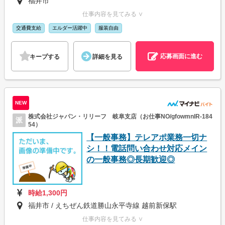
福井市
仕事内容を見てみる ∨
交通費支給
エルダー活躍中
服装自由
応募画面に進む
キープする
詳細を見る
NEW
株式会社ジャパン・リリーフ 岐阜支店（お仕事NO/gfowmnlR-184
派
54）
【一般事務】テレアポ業務一切ナ
シ！！電話問い合わせ対応メイン
の一般事務◎長期歓迎◎
時給1,300円
福井市 / えちぜん鉄道勝山永平寺線 越前新保駅
仕事内容を見てみる ∨