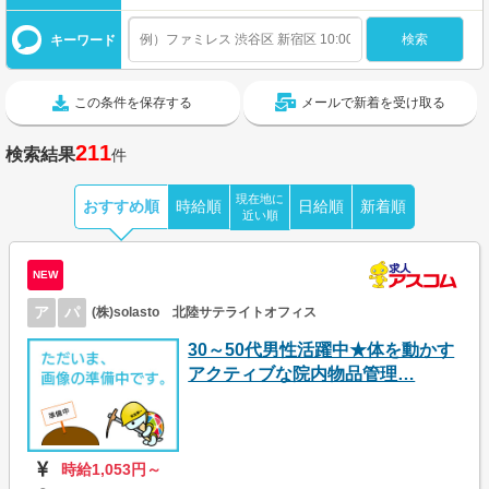
キーワード
この条件を保存する
メールで新着を受け取る
211
検索結果
件
現在地に
おすすめ順
時給順
日給順
新着順
近い順
NEW
ア
パ
(株)solasto 北陸サテライトオフィス
30～50代男性活躍中★体を動かす
アクティブな院内物品管理…
時給1,053円～