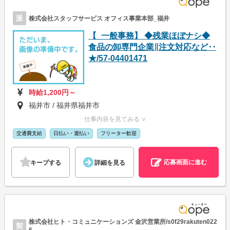
派
株式会社スタッフサービス オフィス事業本部_福井
【_一般事務】 ◆残業ほぼナシ◆
食品の卸専門企業∥注文対応など‥
★/57-04401471
時給1,200円～
福井市 / 福井県福井市
仕事内容を見てみる ∨
交通費支給
日払い・週払い
フリーター歓迎
応募画面に進む
キープする
詳細を見る
株式会社ヒト・コミュニケーションズ 金沢営業所/s0f29rakuten022
契