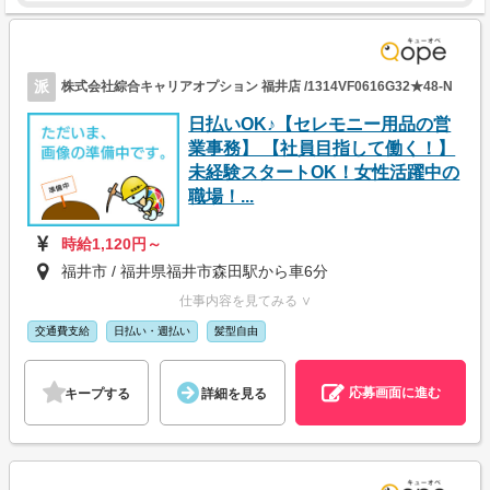
派
株式会社綜合キャリアオプション 福井店 /1314VF0616G32★48-N
日払いOK♪【セレモニー用品の営
業事務】 【社員目指して働く！】
未経験スタートOK！女性活躍中の
職場！...
時給1,120円～
福井市 / 福井県福井市森田駅から車6分
仕事内容を見てみる ∨
交通費支給
日払い・週払い
髪型自由
応募画面に進む
キープする
詳細を見る