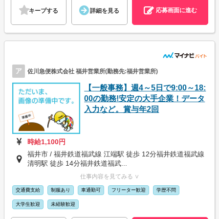
応募画面に進む
キープする
詳細を見る
ア
佐川急便株式会社 福井営業所(勤務先:福井営業所)
【一般事務】週4～5日で9:00～18:
00の勤務!安定の大手企業！データ
入力など。賞与年2回
時給1,100円
福井市 / 福井鉄道福武線 江端駅 徒歩 12分福井鉄道福武線
清明駅 徒歩 14分福井鉄道福武...
仕事内容を見てみる ∨
交通費支給
制服あり
車通勤可
フリーター歓迎
学歴不問
大学生歓迎
未経験歓迎