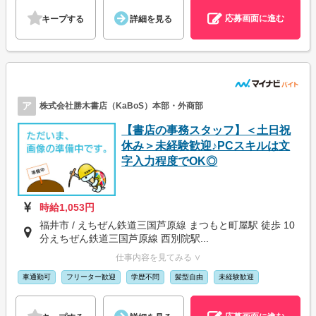
応募画面に進む
キープする
詳細を見る
ア
株式会社勝木書店（KaBoS）本部・外商部
【書店の事務スタッフ】＜土日祝
休み＞未経験歓迎♪PCスキルは文
字入力程度でOK◎
時給1,053円
福井市 / えちぜん鉄道三国芦原線 まつもと町屋駅 徒歩 10
分えちぜん鉄道三国芦原線 西別院駅...
仕事内容を見てみる ∨
車通勤可
フリーター歓迎
学歴不問
髪型自由
未経験歓迎