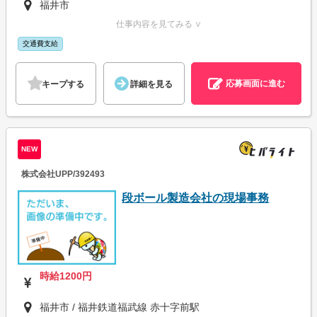
福井市
仕事内容を見てみる ∨
交通費支給
応募画面に進む
キープする
詳細を見る
NEW
株式会社UPP/392493
段ボール製造会社の現場事務
時給1200円
福井市 / 福井鉄道福武線 赤十字前駅