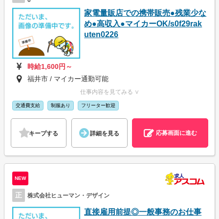
6
家電量販店での携帯販売●残業少な
め●高収入●マイカーOK/s0f29rak
uten0226
時給1,600円～
福井市 / マイカー通勤可能
仕事内容を見てみる ∨
交通費支給
制服あり
フリーター歓迎
応募画面に進む
キープする
詳細を見る
NEW
正
株式会社ヒューマン・デザイン
直接雇用前提◎一般事務のお仕事