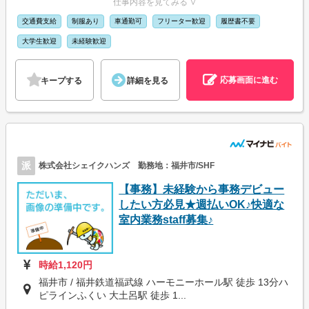
仕事内容を見てみる ∨
交通費支給
制服あり
車通勤可
フリーター歓迎
履歴書不要
大学生歓迎
未経験歓迎
応募画面に進む
キープする
詳細を見る
派
株式会社シェイクハンズ 勤務地：福井市/SHF
【事務】未経験から事務デビュー
したい方必見★週払いOK♪快適な
室内業務staff募集♪
時給1,120円
福井市 / 福井鉄道福武線 ハーモニーホール駅 徒歩 13分ハ
ピラインふくい 大土呂駅 徒歩 1...