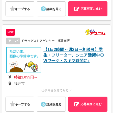
応募画面に進む
キープする
詳細を見る
NEW
ア
パ
ドラッグストアゲンキー 福井南店
【1日2時間～週2日～相談可】学
生・フリーター、シニア活躍中◎
Wワーク・スキマ時間に♪
時給1,055円～
福井市
仕事内容を見てみる ∨
応募画面に進む
キープする
詳細を見る