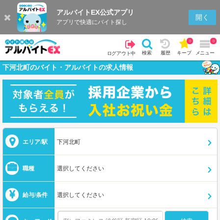
アルバイトEX公式アプリ
開く
アプリで快適にバイト探し
0
0
検索
履歴
キープ
メニュー
ログアウト中
下河北町のバイト・アルバイトの求人情報
エリア/駅
下河北町
職種
選択してください
給与/条件
選択してください