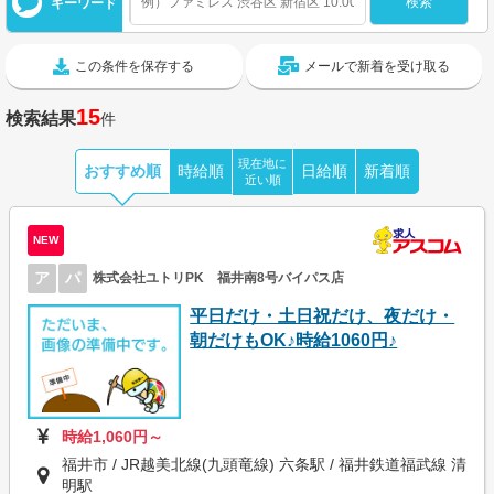
キーワード
この条件を保存する
メールで新着を受け取る
15
検索結果
件
現在地に
おすすめ順
時給順
日給順
新着順
近い順
NEW
ア
パ
株式会社ユトリPK 福井南8号バイパス店
平日だけ・土日祝だけ、夜だけ・
朝だけもOK♪時給1060円♪
時給1,060円～
福井市 / JR越美北線(九頭竜線) 六条駅 / 福井鉄道福武線 清
明駅