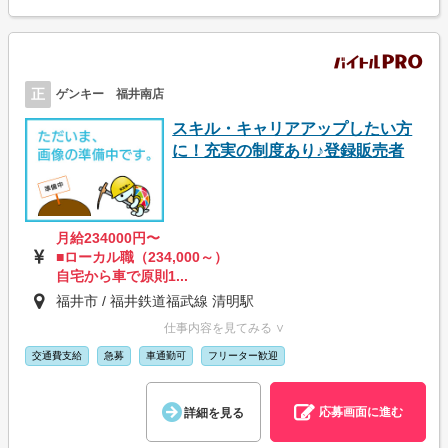
正
ゲンキー 福井南店
スキル・キャリアアップしたい方
に！充実の制度あり♪登録販売者
月給234000円〜
■ローカル職（234,000～）
自宅から車で原則1...
福井市 / 福井鉄道福武線 清明駅
仕事内容を見てみる ∨
交通費支給
急募
車通勤可
フリーター歓迎
応募画面に進む
詳細を見る