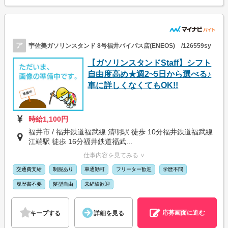
ア
宇佐美ガソリンスタンド 8号福井バイパス店(ENEOS) /126559sy
【ガソリンスタンドStaff】シフト
自由度高め★週2~5日から選べる♪
車に詳しくなくてもOK!!
時給1,100円
福井市 / 福井鉄道福武線 清明駅 徒歩 10分福井鉄道福武線
江端駅 徒歩 16分福井鉄道福武...
仕事内容を見てみる ∨
交通費支給
制服あり
車通勤可
フリーター歓迎
学歴不問
履歴書不要
髪型自由
未経験歓迎
応募画面に進む
キープする
詳細を見る