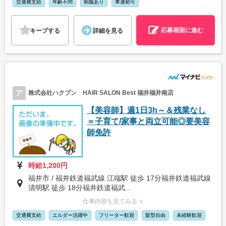
交通費支給
年齢不問
制服あり
車通勤可
応募画面に進む
キープする
詳細を見る
ア
株式会社ハクブン HAIR SALON Best 福井福井南店
【美容師】週1日3h～＆残業なし
＝子育て/家事と両立可能◎要美容
師免許
時給1,200円
福井市 / 福井鉄道福武線 江端駅 徒歩 17分福井鉄道福武線
清明駅 徒歩 18分福井鉄道福武...
仕事内容を見てみる ∨
交通費支給
エルダー活躍中
フリーター歓迎
髪型自由
未経験歓迎