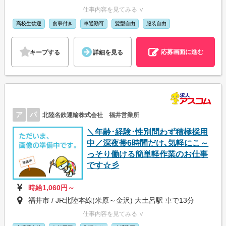
仕事内容を見てみる ∨
高校生歓迎
食事付き
車通勤可
髪型自由
服装自由
応募画面に進む
キープする
詳細を見る
ア
パ
北陸名鉄運輸株式会社 福井営業所
＼年齢･経験･性別問わず積極採用
中／深夜帯6時間だけ､気軽にこ～
っそり働ける簡単軽作業のお仕事
です☆彡
時給1,060円～
福井市 / JR北陸本線(米原～金沢) 大土呂駅 車で13分
仕事内容を見てみる ∨