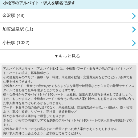
小松市のアルバイト・求人を駅名で探す
金沢駅 (48)
加賀温泉駅 (11)
小松駅 (1022)
▼もっと見る
アルバイト求人サイト【アルバイトEX】は、小松市×フード・飲食その他のアルバイト・バイ
ト・パートの求人、募集情報から、
その他お好みのエリア・路線・駅、職種、未経験者歓迎・交通費支給などのこだわり条件でお
仕事を検索できます。
小松市×フード・飲食その他のなかでもさまざまな業態や時間帯などから自分の希望やライフス
タイルに合わせて仕事を選ぶことができるはずです。
様々な条件からアルバイト[バイト]やパート、正社員、派遣の求人情報を検索してみましょう。
また、もしかすると、小松市×フード・飲食その他の求人案件以外にもお客さまのご希望に合っ
た求人案件を見つけられるかもしれません。
フード・飲食その他の条件だけでなく、未経験歓迎、交通費支給や日払い・週払い、寮・社宅
あり、高校生歓迎、リゾート、正社員、派遣社員など
様々な条件の求人案件をご用意しております。
さらに、小松市の周辺エリアでも多数のアルバイト[バイト]やパートの求人案件が掲載されてい
ます。
小松市の周辺エリアにもお客さまのご希望に合った求人案件があるかもしれません。
良い求人案件に出会えるよう、是非探してみてください。