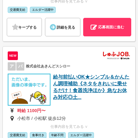
仕事内容を見てみる ∨
交通費支給
エルダー活躍中
応募画面に進む
キープする
詳細を見る
NEW
ア
パ
株式会社あきんどスシロー
給与前払いOK★シンプル＆かんた
ん調理補助《ネタをきれいに乗せ
るだけ！食器洗浄ほか》急なお休
み対応◎土...
時給 1100円〜
小松市 / 小松駅 徒歩12分
仕事内容を見てみる ∨
交通費支給
食事付き
年齢不問
エルダー活躍中