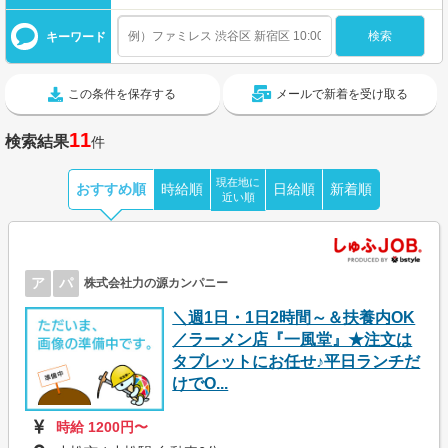
キーワード
この条件を保存する
メールで新着を受け取る
11
検索結果
件
現在地に
おすすめ順
時給順
日給順
新着順
近い順
ア
パ
株式会社力の源カンパニー
＼週1日・1日2時間～＆扶養内OK
／ラーメン店『一風堂』★注文は
タブレットにお任せ♪平日ランチだ
けでO...
時給 1200円〜