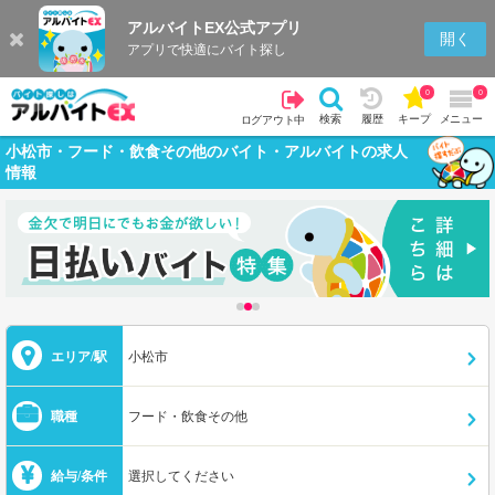
アルバイトEX公式アプリ
開く
アプリで快適にバイト探し
0
0
検索
履歴
キープ
メニュー
ログアウト中
小松市・フード・飲食その他のバイト・アルバイトの求人
情報
エリア/駅
小松市
職種
フード・飲食その他
給与/条件
選択してください