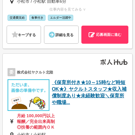
小松市 / 小松駅 自動車6分
仕事内容を見てみる ∨
交通費支給
食事付き
エルダー活躍中
応募画面に進む
キープする
詳細を見る
委
株式会社ヤクルト北陸
《保育所付き★10～15時など時短
OK★》ヤクルトスタッフ★収入補
償制度あり★未経験歓迎＼保育所
や職場...
月給 100,000円以上
報酬／完全出来高制
◎扶養の範囲内ＯＫ
小松市 / 小松駅