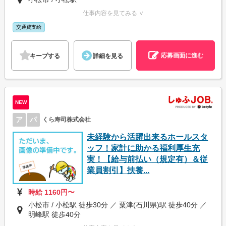
仕事内容を見てみる ∨
交通費支給
応募画面に進む
キープする
詳細を見る
NEW
ア
パ
くら寿司株式会社
未経験から活躍出来るホールスタ
ッフ！家計に助かる福利厚生充
実！【給与前払い（規定有）＆従
業員割引】扶養...
時給 1160円〜
小松市 / 小松駅 徒歩30分 ／ 粟津(石川県)駅 徒歩40分 ／
明峰駅 徒歩40分