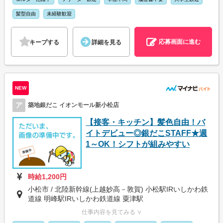
髪型自由
未経験歓迎
応募画面に進む
キープする
詳細を見る
NEW
ア
築地銀だこ イオンモール新小松店
【接客・キッチン】髪色自由！バ
イトデビュー◎銀だこSTAFF★週
1～OK！シフトが組みやすい
時給1,200円
小松市 / 北陸新幹線(上越妙高－敦賀) 小松駅IRいしかわ鉄
道線 明峰駅IRいしかわ鉄道線 粟津駅
仕事内容を見てみる ∨