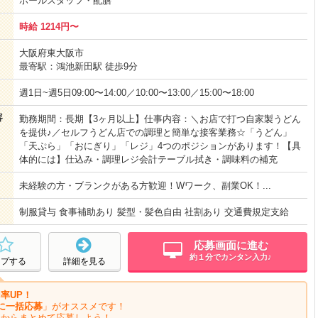
ホールスタッフ・配膳
時給 1214円〜
大阪府東大阪市
最寄駅：鴻池新田駅 徒歩9分
週1日~週5日09:00〜14:00／10:00〜13:00／15:00〜18:00
容
勤務期間：長期【3ヶ月以上】仕事内容：＼お店で打つ自家製うどん
を提供♪／セルフうどん店での調理と簡単な接客業務☆「うどん」
「天ぷら」「おにぎり」「レジ」4つのポジションがあります！【具
体的には】仕込み・調理レジ会計テーブル拭き・調味料の補充
未経験の方・ブランクがある方歓迎！Wワーク、副業OK！...
制服貸与 食事補助あり 髪型・髪色自由 社割あり 交通費規定支給
応募画面に進む
約１分でカンタン入力♪
ープする
詳細を見る
率UP！
に一括応募
」がオススメです！
ジからまとめて応募しよう！