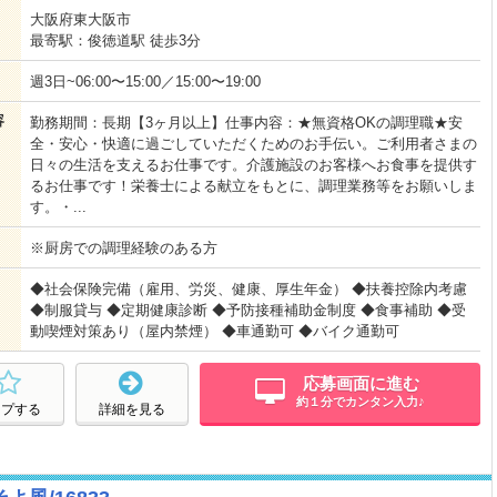
大阪府東大阪市
最寄駅：俊徳道駅 徒歩3分
週3日~06:00〜15:00／15:00〜19:00
容
勤務期間：長期【3ヶ月以上】仕事内容：★無資格OKの調理職★安
全・安心・快適に過ごしていただくためのお手伝い。ご利用者さまの
日々の生活を支えるお仕事です。介護施設のお客様へお食事を提供す
るお仕事です！栄養士による献立をもとに、調理業務等をお願いしま
す。・...
※厨房での調理経験のある方
◆社会保険完備（雇用、労災、健康、厚生年金） ◆扶養控除内考慮
◆制服貸与 ◆定期健康診断 ◆予防接種補助金制度 ◆食事補助 ◆受
動喫煙対策あり（屋内禁煙） ◆車通勤可 ◆バイク通勤可
応募画面に進む
約１分でカンタン入力♪
ープする
詳細を見る