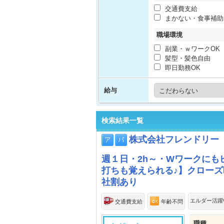
交通費支給
まかない・食事補助
職場環境
副業・ｗワークOK
髪型・髪色自由
即日勤務OK
給与
検索結果一覧
株式会社フレンドリー
週１日・2h～・Wワークに
打ちも覚えられる♪】クロー
社割あり
エルダー活躍
交通費支給
年齢不問
職種