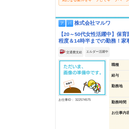
株式会社マルワ
【20～50代女性活躍中】保
程度＆14時半までの勤務！家
エルダー活躍中
交通費支給
職種
給与
勤務地
お仕事ID： 322574575
勤務時間
お仕事内