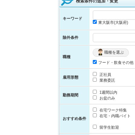
検索条件の追加・変更
キーワード
東大阪市(大阪府)
除外条件
職種を選ぶ
職種
フード・飲食その他
正社員
雇用形態
業務委託
1週間以内
勤務期間
お盆のみ
在宅ワーク特集
在宅・内職バイト
おすすめ条件
留学生歓迎