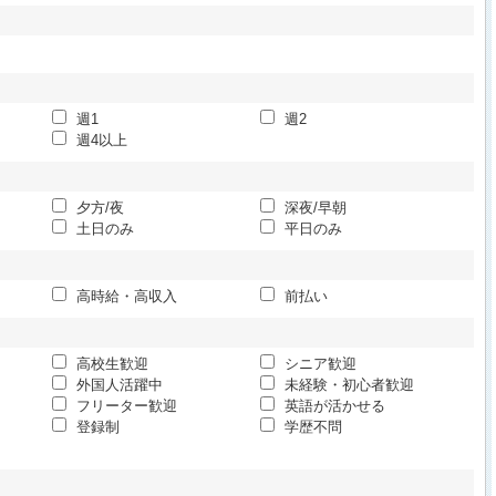
週1
週2
週4以上
夕方/夜
深夜/早朝
土日のみ
平日のみ
高時給・高収入
前払い
高校生歓迎
シニア歓迎
外国人活躍中
未経験・初心者歓迎
フリーター歓迎
英語が活かせる
登録制
学歴不問