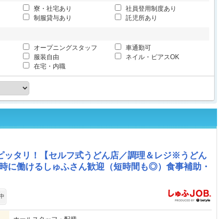
寮・社宅あり
社員登用制度あり
制服貸与あり
託児所あり
オープニングスタッフ
車通勤可
服装自由
ネイル・ピアスOK
在宅・内職
もピッタリ！【セルフ式うどん店／調理＆レジ※うどん
ズ時に働けるしゅふさん歓迎（短時間も◎）食事補助・
中