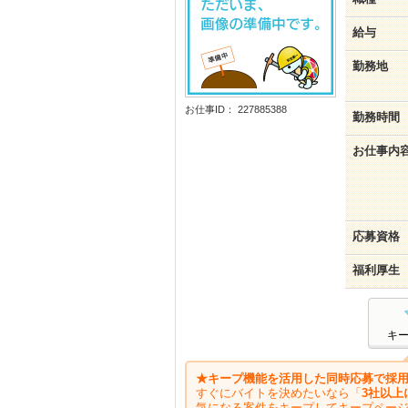
給与
勤務地
お仕事ID： 227885388
勤務時間
お仕事内
応募資格
福利厚生
キ
★キープ機能を活用した同時応募で採用
すぐにバイトを決めたいなら「
3社以上
気になる案件をキープしてキープペー