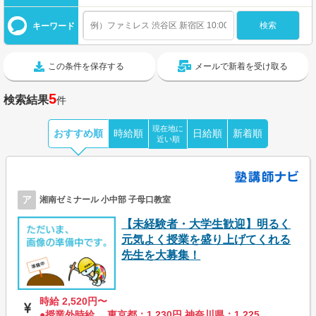
キーワード
この条件を保存する
メールで新着を受け取る
5
検索結果
件
現在地に
おすすめ順
時給順
日給順
新着順
近い順
ア
湘南ゼミナール 小中部 子母口教室
【未経験者・大学生歓迎】明るく
元気よく授業を盛り上げてくれる
先生を大募集！
時給 2,520円〜
●授業外時給 東京都：1,230円 神奈川県：1,225...