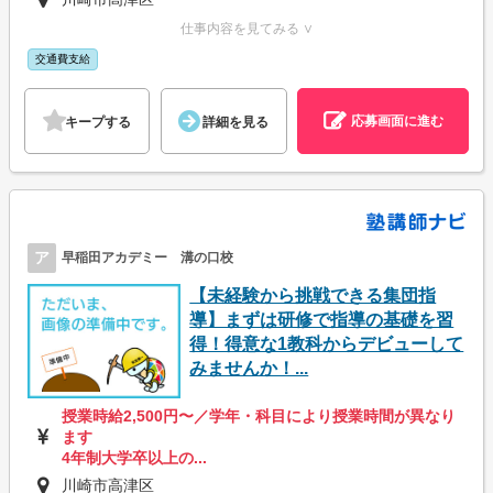
仕事内容を見てみる ∨
交通費支給
応募画面に進む
キープする
詳細を見る
ア
早稲田アカデミー 溝の口校
【未経験から挑戦できる集団指
導】まずは研修で指導の基礎を習
得！得意な1教科からデビューして
みませんか！...
授業時給2,500円〜／学年・科目により授業時間が異なり
ます
4年制大学卒以上の...
川崎市高津区