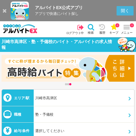
アルバイトEX公式アプリ
開く
アプリで快適にバイト探し
0
0
検索
履歴
キープ
メニュー
ログアウト中
川崎市高津区・塾・予備校のバイト・アルバイトの求人情
報
エリア/駅
川崎市高津区
職種
塾・予備校
給与/条件
選択してください