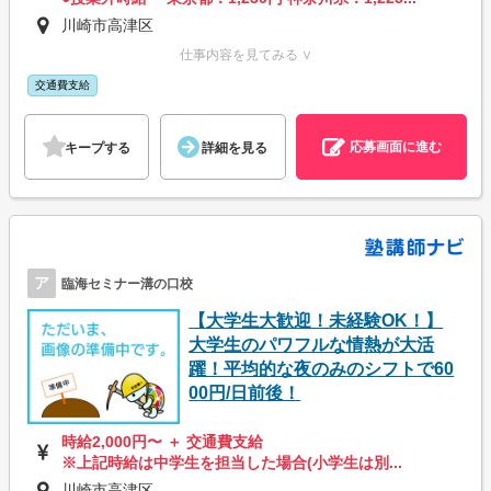
川崎市高津区
仕事内容を見てみる ∨
交通費支給
応募画面に進む
キープする
詳細を見る
ア
臨海セミナー溝の口校
【大学生大歓迎！未経験OK！】
大学生のパワフルな情熱が大活
躍！平均的な夜のみのシフトで60
00円/日前後！
時給2,000円〜 ＋ 交通費支給
※上記時給は中学生を担当した場合(小学生は別...
川崎市高津区