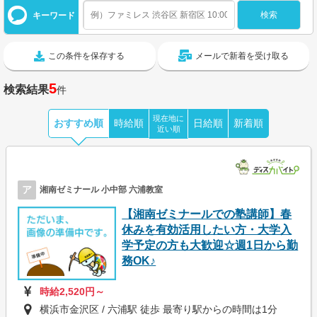
キーワード
この条件を保存する
メールで新着を受け取る
5
検索結果
件
現在地に
おすすめ順
時給順
日給順
新着順
近い順
ア
湘南ゼミナール 小中部 六浦教室
【湘南ゼミナールでの塾講師】春
休みを有効活用したい方・大学入
学予定の方も大歓迎☆週1日から勤
務OK♪
時給2,520円～
横浜市金沢区 / 六浦駅 徒歩 最寄り駅からの時間は1分