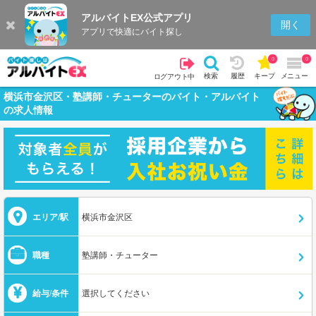
アルバイトEX公式アプリ
開く
アプリで快適にバイト探し
0
0
検索
履歴
キープ
メニュー
ログアウト中
横浜市金沢区・塾講師・チューターのバイト・アルバイト
の求人情報
エリア/駅
横浜市金沢区
職種
塾講師・チューター
給与/条件
選択してください