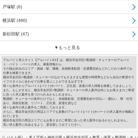
戸塚駅 (6)
横浜駅 (480)
新杉田駅 (47)
▼もっと見る
アルバイト求人サイト【アルバイトEX】は、横浜市金沢区×塾講師・チューターのアルバイ
ト・バイト・パートの求人、募集情報から、
その他お好みのエリア・路線・駅、職種、未経験者歓迎・交通費支給などのこだわり条件でお
仕事を検索できます。
横浜市金沢区×塾講師・チューターのなかでもさまざまな業態や時間帯などから自分の希望やラ
イフスタイルに合わせて仕事を選ぶことができるはずです。
様々な条件からアルバイト[バイト]やパート、正社員、派遣の求人情報を検索してみましょう。
また、もしかすると、横浜市金沢区×塾講師・チューターの求人案件以外にもお客さまのご希望
に合った求人案件を見つけられるかもしれません。
塾講師・チューターの条件だけでなく、未経験歓迎、交通費支給や日払い・週払い、寮・社宅
あり、高校生歓迎、リゾート、正社員、派遣社員など
様々な条件の求人案件をご用意しております。
さらに、横浜市金沢区の周辺エリアでも多数のアルバイト[バイト]やパートの求人案件が掲載さ
れています。
横浜市金沢区の周辺エリアにもお客さまのご希望に合った求人案件があるかもしれません。
良い求人案件に出会えるよう、是非探してみてください。
バイト探し・求人TOP
»
神奈川県
»
横浜市金沢区
»
教育・保育
» 塾講師・チ