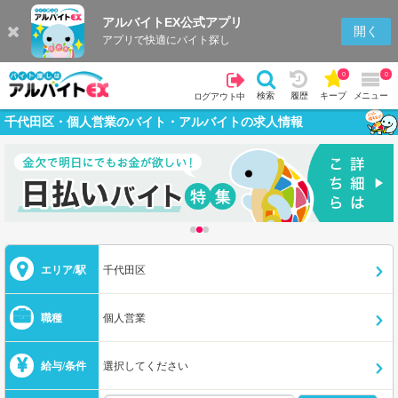
アルバイトEX公式アプリ
開く
アプリで快適にバイト探し
0
0
検索
履歴
キープ
メニュー
ログアウト中
千代田区・個人営業のバイト・アルバイトの求人情報
エリア/駅
千代田区
職種
個人営業
給与/条件
選択してください