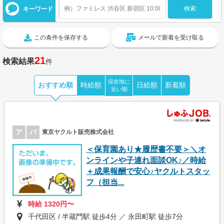
キーワード
この条件を保存する
メールで新着を受け取る
21
検索結果
件
現在地に
おすすめ順
時給順
日給順
新着順
近い順
ア
パ
東京ヤクルト販売株式会社
＜保育園あり★履歴書不要＞＼オ
ンラインや子連れ面談OK♪／時給
＋成果報酬で安心♪ヤクルトスタッ
フ（担当...
時給 1320円〜
千代田区 / 半蔵門駅 徒歩4分 ／ 永田町駅 徒歩7分