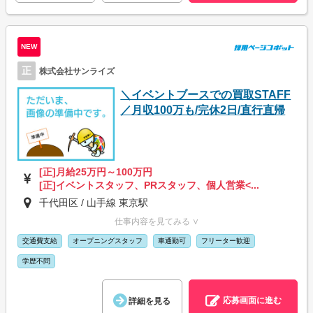
NEW
正
株式会社サンライズ
＼イベントブースでの買取STAFF
／月収100万も/完休2日/直行直帰
[正]月給25万円～100万円
[正]イベントスタッフ、PRスタッフ、個人営業<...
千代田区 / 山手線 東京駅
仕事内容を見てみる ∨
交通費支給
オープニングスタッフ
車通勤可
フリーター歓迎
学歴不問
応募画面に進む
詳細を見る