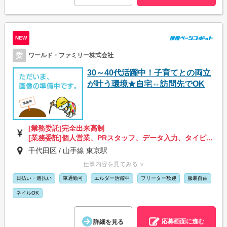
NEW
委
ワールド・ファミリー株式会社
30～40代活躍中！子育てとの両立
が叶う環境★自宅⇔訪問先でOK
[業務委託]完全出来高制
[業務委託]個人営業、PRスタッフ、データ入力、タイピ...
千代田区 / 山手線 東京駅
仕事内容を見てみる ∨
日払い・週払い
車通勤可
エルダー活躍中
フリーター歓迎
服装自由
ネイルOK
応募画面に進む
詳細を見る