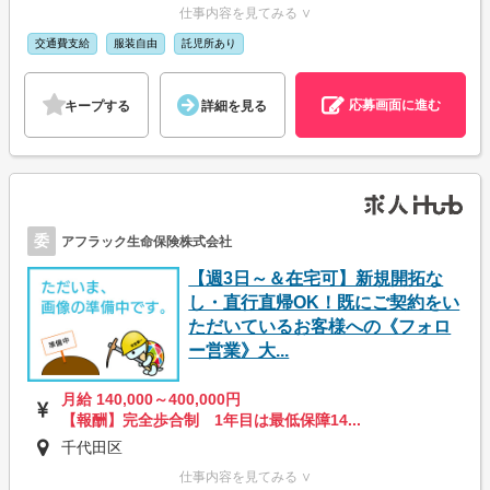
仕事内容を見てみる ∨
交通費支給
服装自由
託児所あり
応募画面に進む
キープする
詳細を見る
委
アフラック生命保険株式会社
【週3日～＆在宅可】新規開拓な
し・直行直帰OK！既にご契約をい
ただいているお客様への《フォロ
ー営業》大...
月給 140,000～400,000円
【報酬】完全歩合制 1年目は最低保障14...
千代田区
仕事内容を見てみる ∨