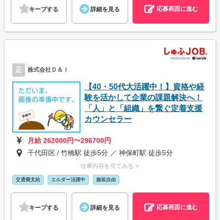
応募画面に進む
キープする
詳細を見る
正
株式会社Ｄ＆Ｉ
【40・50代大活躍中！】資格や経
験を活かして企業の課題解決へ！
「人」と「組織」を繋ぐ定着支援
カウンセラー
月給 262000円〜296700円
千代田区 / 竹橋駅 徒歩5分 ／ 神保町駅 徒歩5分
仕事内容を見てみる ∨
交通費支給
エルダー活躍中
服装自由
応募画面に進む
キープする
詳細を見る