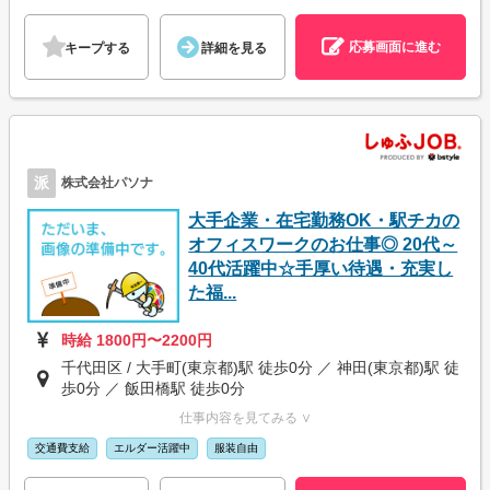
応募画面に進む
キープする
詳細を見る
派
株式会社パソナ
大手企業・在宅勤務OK・駅チカの
オフィスワークのお仕事◎ 20代～
40代活躍中☆手厚い待遇・充実し
た福...
時給 1800円〜2200円
千代田区 / 大手町(東京都)駅 徒歩0分 ／ 神田(東京都)駅 徒
歩0分 ／ 飯田橋駅 徒歩0分
仕事内容を見てみる ∨
交通費支給
エルダー活躍中
服装自由