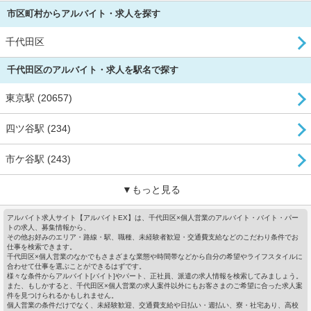
市区町村からアルバイト・求人を探す
千代田区
千代田区のアルバイト・求人を駅名で探す
東京駅 (20657)
四ツ谷駅 (234)
市ケ谷駅 (243)
▼もっと見る
アルバイト求人サイト【アルバイトEX】は、千代田区×個人営業のアルバイト・バイト・パー
トの求人、募集情報から、
その他お好みのエリア・路線・駅、職種、未経験者歓迎・交通費支給などのこだわり条件でお
仕事を検索できます。
千代田区×個人営業のなかでもさまざまな業態や時間帯などから自分の希望やライフスタイルに
合わせて仕事を選ぶことができるはずです。
様々な条件からアルバイト[バイト]やパート、正社員、派遣の求人情報を検索してみましょう。
また、もしかすると、千代田区×個人営業の求人案件以外にもお客さまのご希望に合った求人案
件を見つけられるかもしれません。
個人営業の条件だけでなく、未経験歓迎、交通費支給や日払い・週払い、寮・社宅あり、高校