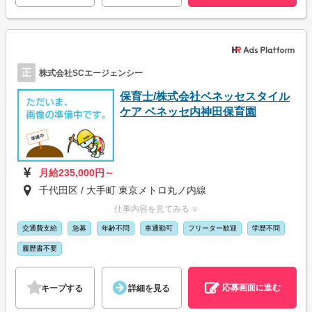
正
株式会社SCエージェンシー
保育士/株式会社ベネッセスタイル
ケア ベネッセ内神田保育園
月給235,000円～
千代田区 / 大手町 東京メトロ丸ノ内線
仕事内容を見てみる ∨
交通費支給
急募
年齢不問
車通勤可
フリーター歓迎
学歴不問
履歴書不要
応募画面に進む
キープする
詳細を見る