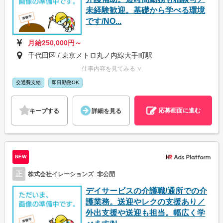
未経験歓迎。基礎から学べる環境
です/NO...
月給250,000円～
千代田区 / 東京メトロ丸ノ内線大手町駅
仕事内容を見てみる ∨
交通費支給
即日勤務OK
応募画面に進む
キープする
詳細を見る
NEW
正
株式会社イレーションズ_非公開
デイサービスの介護職/通所での介
護業務。送迎やレクの支援あり／
外出支援や送迎も担当。幅広く学