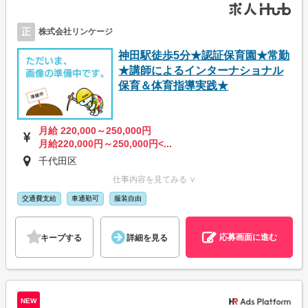
正
株式会社リンケージ
神田駅徒歩5分★認証保育園★常勤
★講師によるインターナショナル
保育＆体育指導実践★
月給 220,000～250,000円
月給220,000円～250,000円<...
千代田区
仕事内容を見てみる ∨
交通費支給
車通勤可
服装自由
応募画面に進む
キープする
詳細を見る
NEW