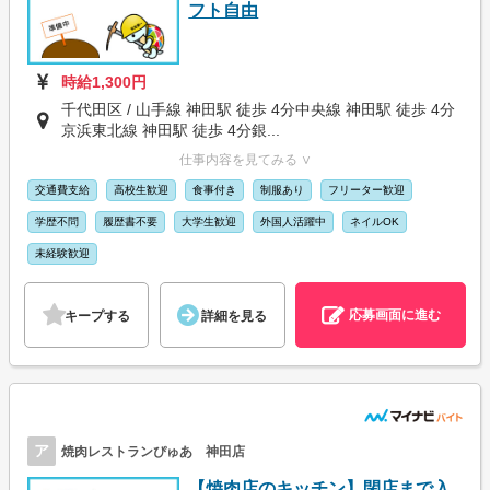
フト自由
時給1,300円
千代田区 / 山手線 神田駅 徒歩 4分中央線 神田駅 徒歩 4分
京浜東北線 神田駅 徒歩 4分銀...
仕事内容を見てみる ∨
交通費支給
高校生歓迎
食事付き
制服あり
フリーター歓迎
学歴不問
履歴書不要
大学生歓迎
外国人活躍中
ネイルOK
未経験歓迎
応募画面に進む
キープする
詳細を見る
ア
焼肉レストランぴゅあ 神田店
【焼肉店のキッチン】閉店まで入