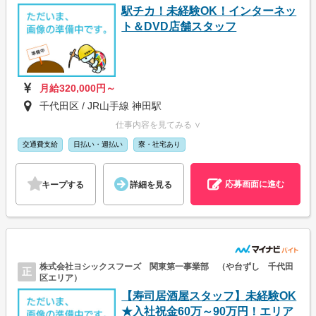
駅チカ！未経験OK！インターネッ
ト＆DVD店舗スタッフ
月給320,000円～
千代田区 / JR山手線 神田駅
仕事内容を見てみる ∨
交通費支給
日払い・週払い
寮・社宅あり
応募画面に進む
キープする
詳細を見る
株式会社ヨシックスフーズ 関東第一事業部 （や台ずし 千代田
正
区エリア）
【寿司居酒屋スタッフ】未経験OK
★入社祝金60万～90万円！エリア