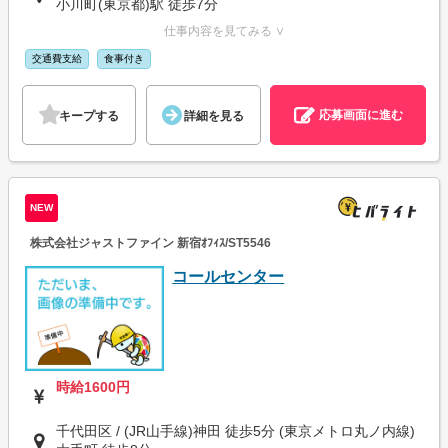
小川町(東京都)駅 徒歩7分
仕事内容を見てみる ∨
交通費支給
食事付き
応募画面に進む
キープする
詳細を見る
NEW
株式会社ジャストファイン 新宿ｵﾌｨｽ/ST5546
コールセンター
時給1600円
千代田区 / (JR山手線)神田 徒歩5分 (東京メトロ丸ノ内線)