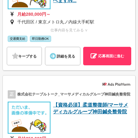
べます/N...
月給280,000円～
千代田区 / 東京メトロ丸ノ内線大手町駅
仕事内容を見てみる ∨
交通費支給
即日勤務OK
応募画面に進む
キープする
詳細を見る
正
株式会社テーブルトーク_マーサメディカルグループ神田鍼灸整骨院
【資格必須】柔道整復師/マーサメ
ディカルグループ神田鍼灸整骨院