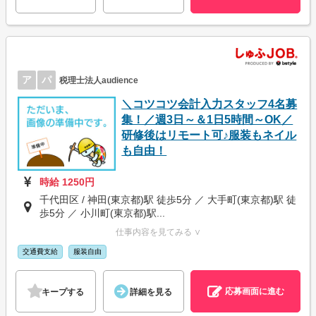
ア
パ
税理士法人audience
＼コツコツ会計入力スタッフ4名募
集！／週3日～＆1日5時間～OK／
研修後はリモート可♪服装もネイル
も自由！
時給 1250円
千代田区 / 神田(東京都)駅 徒歩5分 ／ 大手町(東京都)駅 徒
歩5分 ／ 小川町(東京都)駅...
仕事内容を見てみる ∨
交通費支給
服装自由
応募画面に進む
キープする
詳細を見る