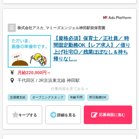
正
株式会社アスカ_マミーズエンジェル神田駅前保育園
【資格必須】保育士／正社員／ 時
間固定勤務OK【レア求人】／借り
上げ社宅◎／残業ほぼなし＆持ち
帰りなし...
月給220,000円～
千代田区 / JR京浜東北線 神田駅
仕事内容を見てみる ∨
交通費支給
オープニングスタッフ
年齢不問
即日勤務OK
応募画面に進む
キープする
詳細を見る