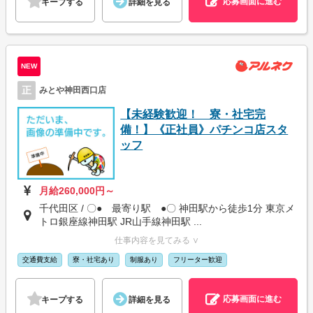
応募画面に進む
キープする
詳細を見る
NEW
正
みとや神田西口店
【未経験歓迎！ 寮・社宅完
備！】《正社員》パチンコ店スタ
ッフ
月給260,000円～
千代田区 / 〇● 最寄り駅 ●〇 神田駅から徒歩1分 東京メ
トロ銀座線神田駅 JR山手線神田駅 ...
仕事内容を見てみる ∨
交通費支給
寮・社宅あり
制服あり
フリーター歓迎
応募画面に進む
キープする
詳細を見る