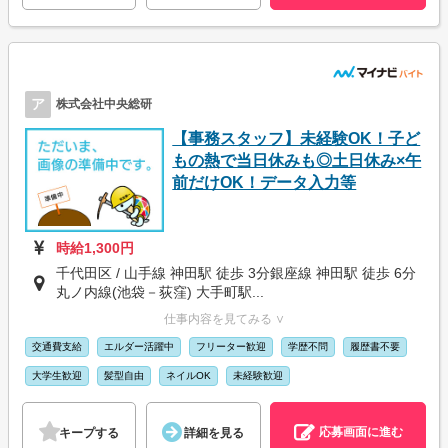
ア
株式会社中央総研
【事務スタッフ】未経験OK！子ど
もの熱で当日休みも◎土日休み×午
前だけOK！データ入力等
時給1,300円
千代田区 / 山手線 神田駅 徒歩 3分銀座線 神田駅 徒歩 6分
丸ノ内線(池袋－荻窪) 大手町駅...
仕事内容を見てみる ∨
交通費支給
エルダー活躍中
フリーター歓迎
学歴不問
履歴書不要
大学生歓迎
髪型自由
ネイルOK
未経験歓迎
応募画面に進む
キープする
詳細を見る