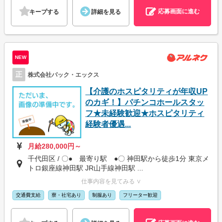
応募画面に進む
キープする
詳細を見る
NEW
正
株式会社パック・エックス
【介護のホスピタリティが年収UP
のカギ！】パチンコホールスタッ
フ★未経験歓迎★ホスピタリティ
経験者優遇...
月給280,000円～
千代田区 / 〇● 最寄り駅 ●〇 神田駅から徒歩1分 東京メ
トロ銀座線神田駅 JR山手線神田駅 ...
仕事内容を見てみる ∨
交通費支給
寮・社宅あり
制服あり
フリーター歓迎