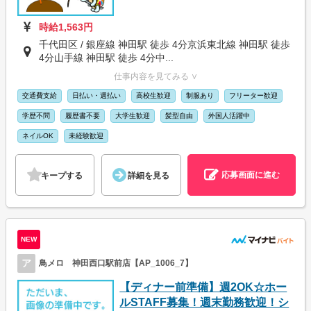
時給1,563円
千代田区 / 銀座線 神田駅 徒歩 4分京浜東北線 神田駅 徒歩
4分山手線 神田駅 徒歩 4分中...
仕事内容を見てみる ∨
交通費支給
日払い・週払い
高校生歓迎
制服あり
フリーター歓迎
学歴不問
履歴書不要
大学生歓迎
髪型自由
外国人活躍中
ネイルOK
未経験歓迎
応募画面に進む
キープする
詳細を見る
NEW
ア
鳥メロ 神田西口駅前店【AP_1006_7】
【ディナー前準備】週2OK☆ホー
ルSTAFF募集！週末勤務歓迎！シ