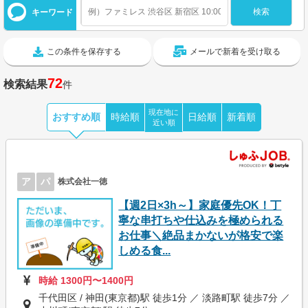
キーワード
この条件を保存する
メールで新着を受け取る
72
検索結果
件
現在地に
おすすめ順
時給順
日給順
新着順
近い順
ア
パ
株式会社一徳
【週2日×3h～】家庭優先OK！丁
寧な串打ちや仕込みを極められる
お仕事＼絶品まかないが格安で楽
しめる食...
時給 1300円〜1400円
千代田区 / 神田(東京都)駅 徒歩1分 ／ 淡路町駅 徒歩7分 ／