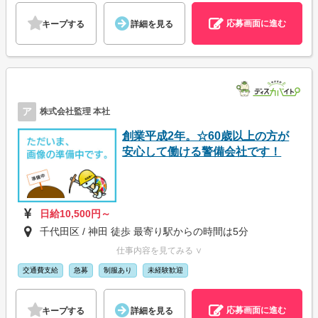
応募画面に進む
キープする
詳細を見る
ア
株式会社監理 本社
創業平成2年。☆60歳以上の方が
安心して働ける警備会社です！
日給10,500円～
千代田区 / 神田 徒歩 最寄り駅からの時間は5分
仕事内容を見てみる ∨
交通費支給
急募
制服あり
未経験歓迎
応募画面に進む
キープする
詳細を見る