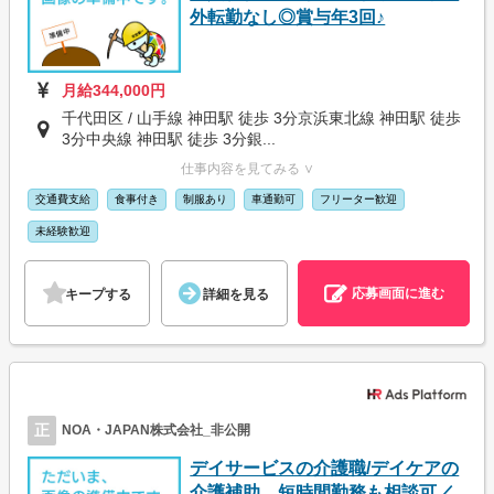
外転勤なし◎賞与年3回♪
月給344,000円
千代田区 / 山手線 神田駅 徒歩 3分京浜東北線 神田駅 徒歩
3分中央線 神田駅 徒歩 3分銀...
仕事内容を見てみる ∨
交通費支給
食事付き
制服あり
車通勤可
フリーター歓迎
未経験歓迎
応募画面に進む
キープする
詳細を見る
正
NOA・JAPAN株式会社_非公開
デイサービスの介護職/デイケアの
介護補助。短時間勤務も相談可／