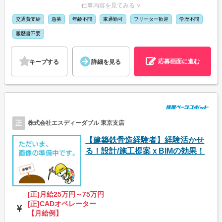
仕事内容を見てみる ∨
交通費支給
急募
年齢不問
車通勤可
フリーター歓迎
学歴不問
履歴書不要
応募画面に進む
キープする
詳細を見る
正
株式会社エスディーダブル 東京支店
【建築鉄骨造経験者】経験活かせ
る！設計/施工提案ｘBIMの効果！
[正]月給25万円～75万円
[正]CADオペレーター
【月給例】