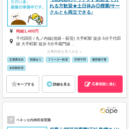
れる方歓迎★土日休み◎授業/サー
クルとも両立できる♪
時給1,400円
千代田区 / 丸ノ内線(池袋－荻窪) 大手町駅 徒歩 5分千代田
線 大手町駅 徒歩 5分半蔵門線 ...
仕事内容を見てみる ∨
交通費支給
制服あり
フリーター歓迎
学歴不問
履歴書不要
未経験歓迎
応募画面に進む
キープする
詳細を見る
ア
ベネッセ内神田保育園