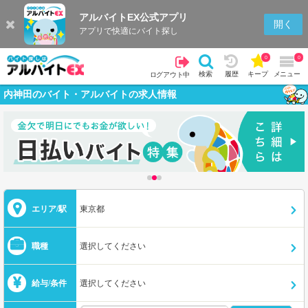
アルバイトEX公式アプリ
開く
アプリで快適にバイト探し
0
0
検索
履歴
キープ
メニュー
ログアウト中
内神田のバイト・アルバイトの求人情報
エリア/駅
東京都
職種
選択してください
給与/条件
選択してください