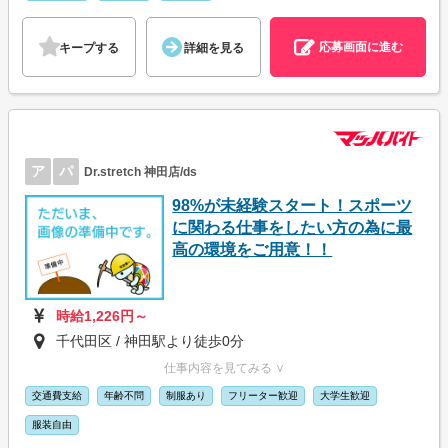
応募画面に進む
キープする
詳細を見る
ア
パ
Dr.stretch 神田店/ds
98%が未経験スタート！スポーツ
に関わる仕事をしたい方の為に最
高の環境をご用意！！
時給1,226円～
千代田区 / 神田駅より徒歩0分
仕事内容を見てみる ∨
交通費支給
年齢不問
制服あり
フリーター歓迎
大学生歓迎
服装自由