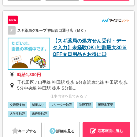
NEW
ア
スギ薬局グループ 神田西口通り店（ＭＣ）
【スギ薬局の処方せん受付・デー
タ入力】未経験OK♪社割最大30％
OFF★日用品もお得に◎
時給1,300円
千代田区 / 山手線 神田駅 徒歩 5分京浜東北線 神田駅 徒歩
5分中央線 神田駅 徒歩 5分銀...
仕事内容を見てみる ∨
交通費支給
制服あり
フリーター歓迎
学歴不問
履歴書不要
大学生歓迎
未経験歓迎
応募画面に進む
キープする
詳細を見る