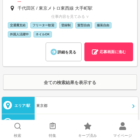
...
千代田区 / 東京メトロ東西線 大手町駅
仕事内容を見てみる ∨
交通費支給
フリーター歓迎
登録制
髪型自由
服装自由
外国人活躍中
ネイルOK
応募画面に進む
詳細を見る
全ての検索結果を表示する
エリア/駅
東京都
職種
選択してください
検索
特集
キープ済み
マイページ
給与/条件
選択してください