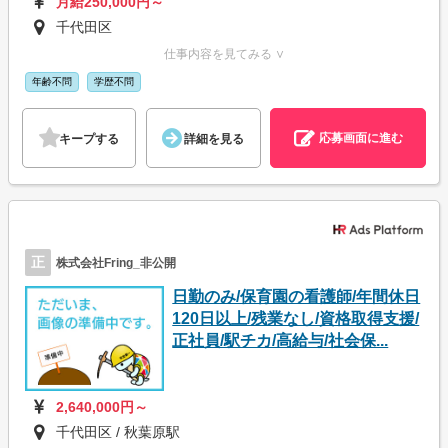
月給250,000円～
千代田区
仕事内容を見てみる ∨
年齢不問
学歴不問
応募画面に進む
キープする
詳細を見る
正
株式会社Fring_非公開
日勤のみ/保育園の看護師/年間休日
120日以上/残業なし/資格取得支援/
正社員/駅チカ/高給与/社会保...
2,640,000円～
千代田区 / 秋葉原駅