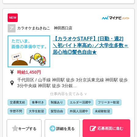
NEW
ア
カラオケまねきねこ 神田西口店
【カラオケSTAFF】[日勤・週2]
＼初バイト率高め♪／大学生多数＝
居心地◎髪色自由★
時給1,450円
千代田区 / 山手線 神田駅 徒歩 3分京浜東北線 神田駅 徒歩
3分中央線 神田駅 徒歩 3分銀...
仕事内容を見てみる ∨
交通費支給
食事付き
制服あり
エルダー活躍中
フリーター歓迎
学歴不問
大学生歓迎
髪型自由
外国人活躍中
未経験歓迎
応募画面に進む
キープする
詳細を見る