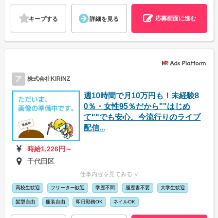
応募画面に進む
キープする
詳細を見る
ア
株式会社KIRINZ
週10時間で月10万円も！未経験8
0％・女性95％だから""はじめ
て""でも安心。今流行りのライブ
配信...
時給1,226円～
千代田区
仕事内容を見てみる ∨
高校生歓迎
フリーター歓迎
学歴不問
履歴書不要
大学生歓迎
髪型自由
服装自由
即日勤務OK
ネイルOK