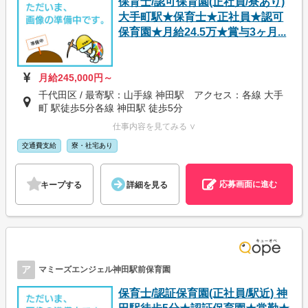
保育士/認可保育園(正社員/寮あり)
大手町駅★保育士★正社員★認可
保育園★月給24.5万★賞与3ヶ月...
月給245,000円～
千代田区 / 最寄駅：山手線 神田駅 アクセス：各線 大手
町 駅徒歩5分各線 神田駅 徒歩5分
仕事内容を見てみる ∨
交通費支給
寮・社宅あり
応募画面に進む
キープする
詳細を見る
ア
マミーズエンジェル神田駅前保育園
保育士/認証保育園(正社員/駅近) 神