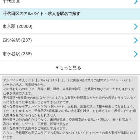
千代田区
千代田区のアルバイト・求人を駅名で探す
東京駅 (20300)
四ツ谷駅 (237)
市ケ谷駅 (238)
▼もっと見る
アルバイト求人サイト【アルバイトEX】は、千代田区×軽作業その他のアルバイト・バイト・
パートの求人、募集情報から、
その他お好みのエリア・路線・駅、職種、未経験者歓迎・交通費支給などのこだわり条件でお
仕事を検索できます。
千代田区×軽作業その他のなかでもさまざまな業態や時間帯などから自分の希望やライフスタイ
ルに合わせて仕事を選ぶことができるはずです。
様々な条件からアルバイト[バイト]やパート、正社員、派遣の求人情報を検索してみましょう。
また、もしかすると、千代田区×軽作業その他の求人案件以外にもお客さまのご希望に合った求
人案件を見つけられるかもしれません。
軽作業その他の条件だけでなく、未経験歓迎、交通費支給や日払い・週払い、寮・社宅あり、
高校生歓迎、リゾート、正社員、派遣社員など
様々な条件の求人案件をご用意しております。
さらに、千代田区の周辺エリアでも多数のアルバイト[バイト]やパートの求人案件が掲載されて
います。