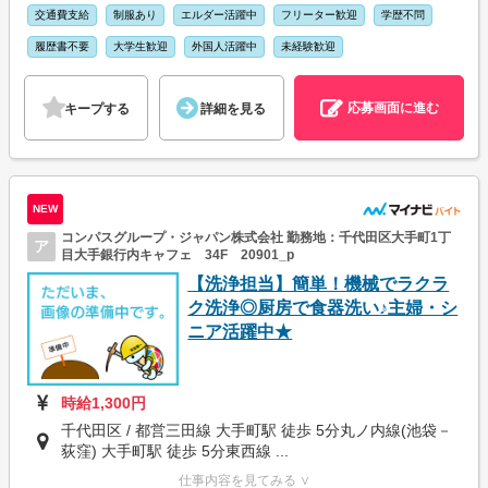
交通費支給
制服あり
エルダー活躍中
フリーター歓迎
学歴不問
履歴書不要
大学生歓迎
外国人活躍中
未経験歓迎
応募画面に進む
キープする
詳細を見る
NEW
コンパスグループ・ジャパン株式会社 勤務地：千代田区大手町1丁
ア
目大手銀行内キャフェ 34F 20901_p
【洗浄担当】簡単！機械でラクラ
ク洗浄◎厨房で食器洗い♪主婦・シ
ニア活躍中★
時給1,300円
千代田区 / 都営三田線 大手町駅 徒歩 5分丸ノ内線(池袋－
荻窪) 大手町駅 徒歩 5分東西線 ...
仕事内容を見てみる ∨