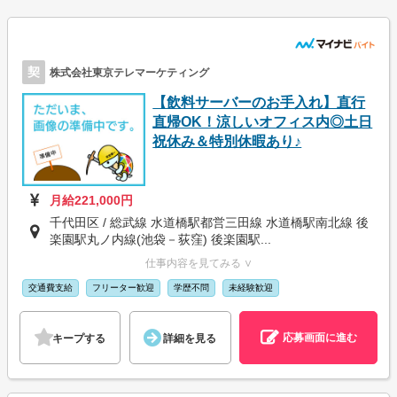
契
株式会社東京テレマーケティング
【飲料サーバーのお手入れ】直行
直帰OK！涼しいオフィス内◎土日
祝休み＆特別休暇あり♪
月給221,000円
千代田区 / 総武線 水道橋駅都営三田線 水道橋駅南北線 後
楽園駅丸ノ内線(池袋－荻窪) 後楽園駅...
仕事内容を見てみる ∨
交通費支給
フリーター歓迎
学歴不問
未経験歓迎
応募画面に進む
キープする
詳細を見る