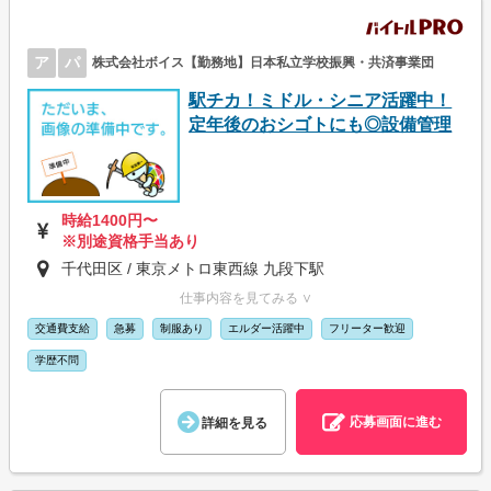
ア
パ
株式会社ボイス【勤務地】日本私立学校振興・共済事業団
駅チカ！ミドル・シニア活躍中！
定年後のおシゴトにも◎設備管理
時給1400円〜
※別途資格手当あり
千代田区 / 東京メトロ東西線 九段下駅
仕事内容を見てみる ∨
交通費支給
急募
制服あり
エルダー活躍中
フリーター歓迎
学歴不問
応募画面に進む
詳細を見る