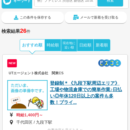
キーワード
この条件を保存する
メールで新着を受け取る
26
検索結果
件
現在地に
おすすめ順
時給順
日給順
新着順
近い順
NEW
UTエージェント株式会社 関東CS
登録制＊《九段下駅周辺エリア》
工場や物流倉庫での簡単作業♪日払
い◎年休120日以上の案件も多
数！プライ...
時給1,400円～
千代田区 / 九段下駅