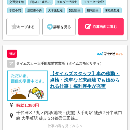
交通費支給
日払い・週払い
エルダー活躍中
フリーター歓迎
学歴不問
履歴書不要
大学生歓迎
髪型自由
服装自由
未経験歓迎
応募画面に進む
キープする
詳細を見る
NEW
ア
タイムズカー大手町駅前営業所（タイムズモビリティ）
【タイムズスタッフ】車の移動・
点検・洗車など未経験でも始めら
れる仕事！福利厚生が充実
時給1,380円
千代田区 / 丸ノ内線(池袋－荻窪) 大手町駅 徒歩 2分半蔵門
線 大手町駅 徒歩 2分都営三田線...
仕事内容を見てみる ∨