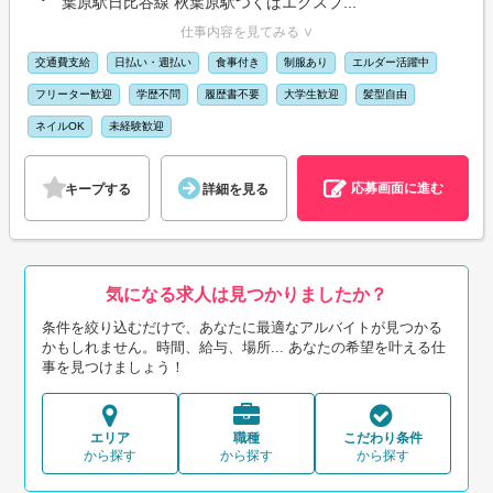
葉原駅日比谷線 秋葉原駅つくばエクスプ...
仕事内容を見てみる ∨
交通費支給
日払い・週払い
食事付き
制服あり
エルダー活躍中
フリーター歓迎
学歴不問
履歴書不要
大学生歓迎
髪型自由
ネイルOK
未経験歓迎
応募画面に進む
キープする
詳細を見る
気になる求人は見つかりましたか？
条件を絞り込むだけで、あなたに最適なアルバイトが見つかる
かもしれません。時間、給与、場所... あなたの希望を叶える仕
事を見つけましょう！
エリア
職種
こだわり条件
から探す
から探す
から探す