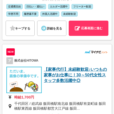
交通費支給
日払い・週払い
エルダー活躍中
フリーター歓迎
学歴不問
履歴書不要
外国人活躍中
未経験歓迎
応募画面に進む
キープする
詳細を見る
NEW
ア
株式会社HITOWA
【家事代行】未経験歓迎♪いつもの
家事がお仕事に！30～50代女性ス
タッフ多数活躍中◎
時給1,700円
千代田区 / 総武線 飯田橋駅南北線 飯田橋駅有楽町線 飯田
橋駅東西線 飯田橋駅都営大江戸線 飯田...