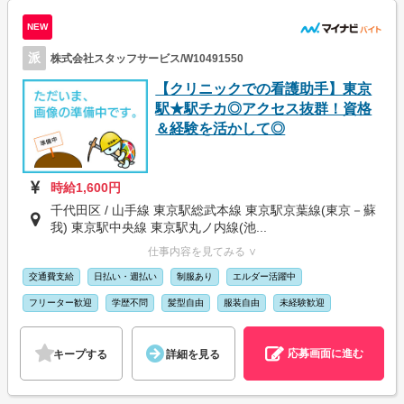
NEW
派
株式会社スタッフサービス/W10491550
【クリニックでの看護助手】東京
駅★駅チカ◎アクセス抜群！資格
＆経験を活かして◎
時給1,600円
千代田区 / 山手線 東京駅総武本線 東京駅京葉線(東京－蘇
我) 東京駅中央線 東京駅丸ノ内線(池...
仕事内容を見てみる ∨
交通費支給
日払い・週払い
制服あり
エルダー活躍中
フリーター歓迎
学歴不問
髪型自由
服装自由
未経験歓迎
応募画面に進む
キープする
詳細を見る