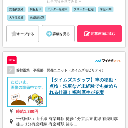
仕事内容を見てみる ∨
交通費支給
制服あり
エルダー活躍中
フリーター歓迎
学歴不問
大学生歓迎
未経験歓迎
応募画面に進む
キープする
詳細を見る
NEW
ア
首都圏第一事業部 開発ユニット（タイムズモビリティ）
【タイムズスタッフ】車の移動・
点検・洗車など未経験でも始めら
れる仕事！福利厚生が充実
時給1,380円
千代田区 / 山手線 有楽町駅 徒歩 1分京浜東北線 有楽町駅
徒歩 1分有楽町線 有楽町駅 徒歩...