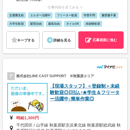
仕事内容を見てみる ∨
交通費支給
エルダー活躍中
フリーター歓迎
学歴不問
履歴書不要
大学生歓迎
髪型自由
服装自由
ネイルOK
未経験歓迎
応募画面に進む
キープする
詳細を見る
ア
株式会社LINE CAST SUPPORT ※秋葉原エリア
【現場スタッフ】＜登録制＞未経
験歓迎◎日払い★学生＆フリータ
ー活躍中♪簡単作業◎
時給1,300円
千代田区 / 山手線 秋葉原駅京浜東北線 秋葉原駅総武線 秋