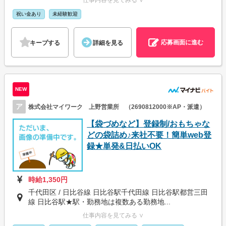
仕事内容を見てみる ∨
祝い金あり
未経験歓迎
応募画面に進む
キープする
詳細を見る
NEW
ア
株式会社マイワーク 上野営業所 （2690812000※AP・派遣）
【袋づめなど】登録制/おもちゃな
どの袋詰め♪来社不要！簡単web登
録★単発&日払いOK
時給1,350円
千代田区 / 日比谷線 日比谷駅千代田線 日比谷駅都営三田
線 日比谷駅★駅・勤務地は複数ある勤務地...
仕事内容を見てみる ∨