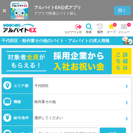
アルバイトEX公式アプリ
開く
アプリで快適にバイト探し
0
0
検索
履歴
キープ
メニュー
ログアウト中
千代田区・軽作業その他のバイト・アルバイトの求人情報
エリア/駅
千代田区
職種
軽作業その他
給与/条件
選択してください