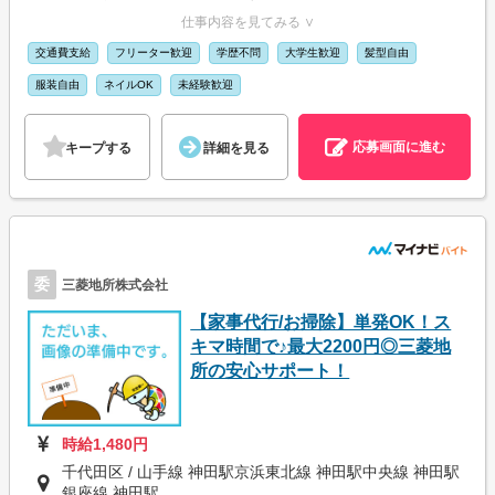
仕事内容を見てみる ∨
交通費支給
フリーター歓迎
学歴不問
大学生歓迎
髪型自由
服装自由
ネイルOK
未経験歓迎
応募画面に進む
キープする
詳細を見る
委
三菱地所株式会社
【家事代行/お掃除】単発OK！ス
キマ時間で♪最大2200円◎三菱地
所の安心サポート！
時給1,480円
千代田区 / 山手線 神田駅京浜東北線 神田駅中央線 神田駅
銀座線 神田駅