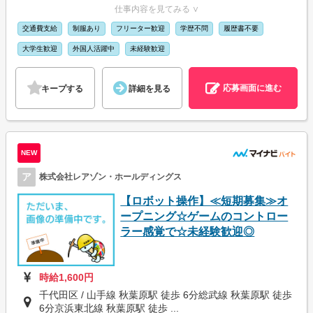
仕事内容を見てみる ∨
交通費支給
制服あり
フリーター歓迎
学歴不問
履歴書不要
大学生歓迎
外国人活躍中
未経験歓迎
応募画面に進む
キープする
詳細を見る
NEW
ア
株式会社レアゾン・ホールディングス
【ロボット操作】≪短期募集≫オ
ープニング☆ゲームのコントロー
ラー感覚で☆未経験歓迎◎
時給1,600円
千代田区 / 山手線 秋葉原駅 徒歩 6分総武線 秋葉原駅 徒歩
6分京浜東北線 秋葉原駅 徒歩 ...