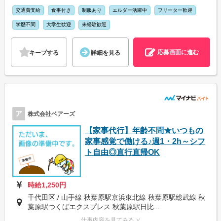
交通費支給
食事付き
制服あり
エルダー活躍中
フリーター歓迎
学歴不問
大学生歓迎
未経験歓迎
応募画面に進む
キープする
詳細を見る
ア
株式会社ベアーズ
【家事代行】年齢不問★いつもの
家事感覚で働ける♪週1・2h～シフ
ト自由◎直行直帰OK
時給1,250円
千代田区 / 山手線 秋葉原駅京浜東北線 秋葉原駅総武線 秋
葉原駅つくばエクスプレス 秋葉原駅日比...
仕事内容を見てみる ∨