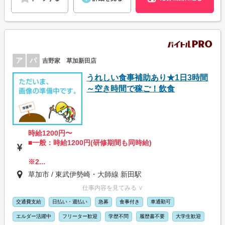
ア
パ
吉野家 草加新田店
うれしい食事補助あり★1日3時間
～空き時間で稼ご！飲食
時給1200円〜
■一般：時給1200円(研修期間も同時給)
※2...
草加市 / 東武伊勢崎・大師線 新田駅
仕事内容を見てみる ∨
交通費支給
日払い・週払い
急募
食事付き
車通勤可
エルダー活躍中
フリーター歓迎
学歴不問
履歴書不要
大学生歓迎