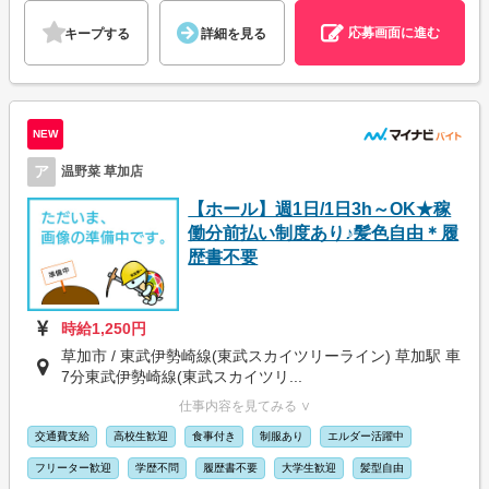
応募画面に進む
キープする
詳細を見る
NEW
ア
温野菜 草加店
【ホール】週1日/1日3h～OK★稼
働分前払い制度あり♪髪色自由＊履
歴書不要
時給1,250円
草加市 / 東武伊勢崎線(東武スカイツリーライン) 草加駅 車
7分東武伊勢崎線(東武スカイツリ...
仕事内容を見てみる ∨
交通費支給
高校生歓迎
食事付き
制服あり
エルダー活躍中
フリーター歓迎
学歴不問
履歴書不要
大学生歓迎
髪型自由