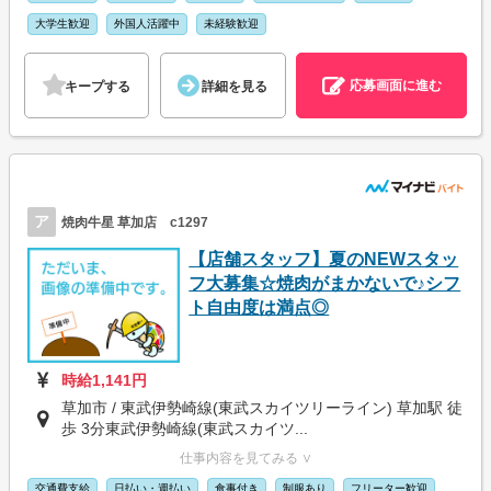
大学生歓迎
外国人活躍中
未経験歓迎
応募画面に進む
キープする
詳細を見る
ア
焼肉牛星 草加店 c1297
【店舗スタッフ】夏のNEWスタッ
フ大募集☆焼肉がまかないで♪シフ
ト自由度は満点◎
時給1,141円
草加市 / 東武伊勢崎線(東武スカイツリーライン) 草加駅 徒
歩 3分東武伊勢崎線(東武スカイツ...
仕事内容を見てみる ∨
交通費支給
日払い・週払い
食事付き
制服あり
フリーター歓迎