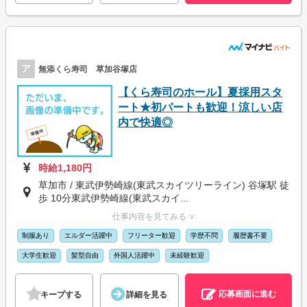
ア
無添くら寿司 草加谷塚店
【くら寿司のホール】夏採用スタ
ート★初パートも歓迎！涼しい店
内で快適◎
時給1,180円
草加市 / 東武伊勢崎線(東武スカイツリーライン) 谷塚駅 徒
歩 10分東武伊勢崎線(東武スカイ...
仕事内容を見てみる ∨
制服あり
エルダー活躍中
フリーター歓迎
学歴不問
履歴書不要
大学生歓迎
髪型自由
外国人活躍中
未経験歓迎
応募画面に進む
キープする
詳細を見る