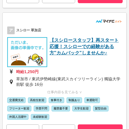
ア
スシロー 草加店
【スシロースタッフ】再スタート
応援！スシローでの経験がある
方"カムバック"しませんか♪
時給1,250円
草加市 / 東武伊勢崎線(東武スカイツリーライン) 獨協大学
前駅 徒歩 16分
仕事内容を見てみる ∨
交通費支給
高校生歓迎
食事付き
制服あり
車通勤可
フリーター歓迎
学歴不問
履歴書不要
大学生歓迎
髪型自由
外国人活躍中
未経験歓迎