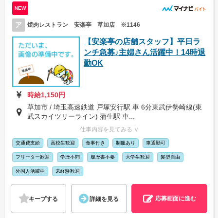
NEW
ア
焼肉レストラン 安楽亭 草加店 ※1146
【安楽亭の店舗スタッフ】平日ラ
ンチ急募♪主婦さん活躍中！14時退
勤OK
時給1,150円
草加市 / 埼玉高速鉄道 戸塚安行駅 車 6分東武伊勢崎線(東
武スカイツリーライン) 蒲生駅 車...
仕事内容を見てみる ∨
交通費支給
高校生歓迎
食事付き
制服あり
車通勤可
フリーター歓迎
学歴不問
履歴書不要
大学生歓迎
髪型自由
外国人活躍中
未経験歓迎
応募画面に進む
キープする
詳細を見る