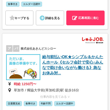
食事付き
エルダー活躍中
応募画面に進む
キープする
詳細を見る
ア
パ
株式会社あきんどスシロー
給与前払いOK★シンプル＆かんた
んホール《セルフ会計で安心♪みん
なで助け合いながら働ける》急な
お休み対...
時給 1250円〜
草加市 / 獨協大学前(草加松原)駅 徒歩16分
仕事内容を見てみる ∨
交通費支給
食事付き
年齢不問
エルダー活躍中