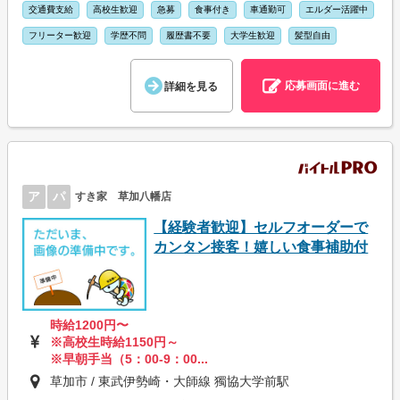
交通費支給
高校生歓迎
急募
食事付き
車通勤可
エルダー活躍中
フリーター歓迎
学歴不問
履歴書不要
大学生歓迎
髪型自由
応募画面に進む
詳細を見る
ア
パ
すき家 草加八幡店
【経験者歓迎】セルフオーダーで
カンタン接客！嬉しい食事補助付
時給1200円〜
※高校生時給1150円～
※早朝手当（5：00-9：00...
草加市 / 東武伊勢崎・大師線 獨協大学前駅