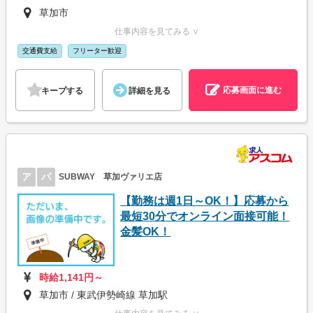
草加市
仕事内容を見てみる ∨
交通費支給
フリーター歓迎
応募画面に進む
キープする
詳細を見る
ア
パ
SUBWAY 草加ヴァリエ店
【勤務は週1日～OK！】応募から
最短30分でオンライン面接可能！
金髪OK！
時給1,141円～
草加市 / 東武伊勢崎線 草加駅