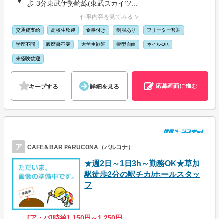
歩 3分東武伊勢崎線(東武スカイツ...
仕事内容を見てみる ∨
交通費支給
高校生歓迎
食事付き
制服あり
フリーター歓迎
学歴不問
履歴書不要
大学生歓迎
髪型自由
ネイルOK
未経験歓迎
応募画面に進む
キープする
詳細を見る
ア
CAFE＆BAR PARUCONA（パルコナ）
★週2日～1日3h～勤務OK★草加
駅徒歩2分の駅チカ/ホールスタッ
フ
[ア・パ]時給1,150円～1,250円