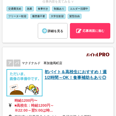
仕事内容を見てみる ∨
交通費支給
急募
食事付き
制服あり
エルダー活躍中
フリーター歓迎
履歴書不要
大学生歓迎
髪型自由
応募画面に進む
詳細を見る
ア
パ
マクドナルド 草加遊馬町店
初バイト＆高校生におすすめ！週
1/2時間～OK！食事補助もあり◎
時給1200円〜
■高校生：時給1200円～
※22:00～翌5:00は時...