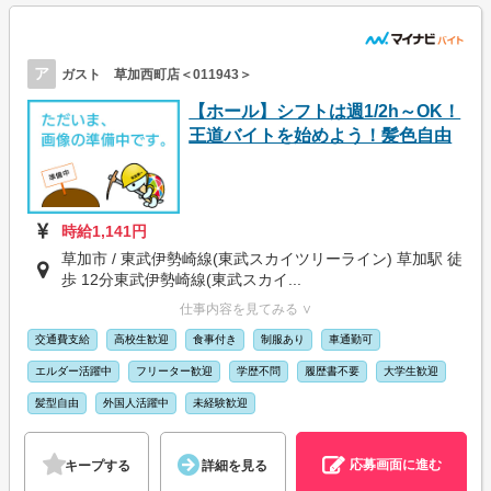
ア
ガスト 草加西町店＜011943＞
【ホール】シフトは週1/2h～OK！
王道バイトを始めよう！髪色自由
時給1,141円
草加市 / 東武伊勢崎線(東武スカイツリーライン) 草加駅 徒
歩 12分東武伊勢崎線(東武スカイ...
仕事内容を見てみる ∨
交通費支給
高校生歓迎
食事付き
制服あり
車通勤可
エルダー活躍中
フリーター歓迎
学歴不問
履歴書不要
大学生歓迎
髪型自由
外国人活躍中
未経験歓迎
応募画面に進む
キープする
詳細を見る