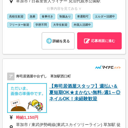
草加市 / 日暮里舎人ライナー 見沼代親水公園駅
仕事内容を見てみる ∨
高校生歓迎
急募
食事付き
制服あり
車通勤可
エルダー活躍中
フリーター歓迎
学歴不問
大学生歓迎
外国人活躍中
応募画面に進む
詳細を見る
ア
寿司居酒屋や台ずし 草加駅西口町
【寿司居酒屋スタッフ】週払い＆
夏短期OK★まかない無料♪週1～◎
ネイルOK！未経験歓迎
時給1,150円
草加市 / 東武伊勢崎線(東武スカイツリーライン) 草加駅 徒