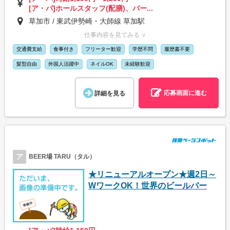
[ア・パ]ホールスタッフ(配膳)、バー...
草加市 / 東武伊勢崎・大師線 草加駅
仕事内容を見てみる ∨
交通費支給
食事付き
フリーター歓迎
学歴不問
履歴書不要
髪型自由
外国人活躍中
ネイルOK
未経験歓迎
応募画面に進む
詳細を見る
ア
BEER場 TARU（タル）
★リニューアルオープン★週2日～
WワークOK！世界のビールバー