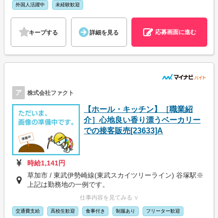
外国人活躍中
未経験歓迎
応募画面に進む
キープする
詳細を見る
ア
株式会社ファクト
【ホール・キッチン】［職業紹
介］心地良い香り漂うベーカリー
での接客販売[23633]A
時給1,141円
草加市 / 東武伊勢崎線(東武スカイツリーライン) 谷塚駅※
上記は勤務地の一例です。
仕事内容を見てみる ∨
交通費支給
高校生歓迎
食事付き
制服あり
フリーター歓迎