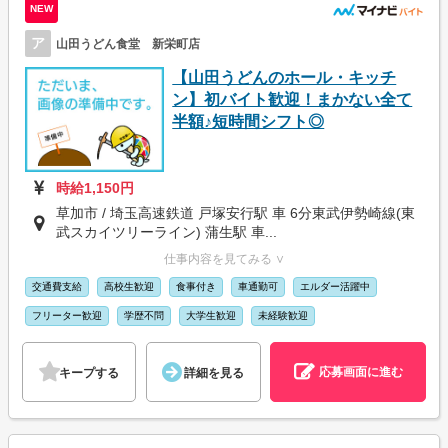
NEW
ア
山田うどん食堂 新栄町店
【山田うどんのホール・キッチ
ン】初バイト歓迎！まかない全て
半額♪短時間シフト◎
時給1,150円
草加市 / 埼玉高速鉄道 戸塚安行駅 車 6分東武伊勢崎線(東
武スカイツリーライン) 蒲生駅 車...
仕事内容を見てみる ∨
交通費支給
高校生歓迎
食事付き
車通勤可
エルダー活躍中
フリーター歓迎
学歴不問
大学生歓迎
未経験歓迎
応募画面に進む
キープする
詳細を見る