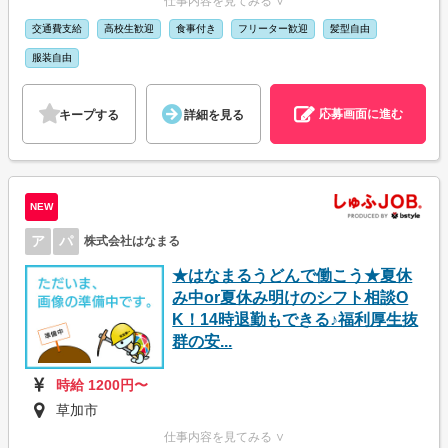
仕事内容を見てみる ∨
交通費支給
高校生歓迎
食事付き
フリーター歓迎
髪型自由
服装自由
応募画面に進む
キープする
詳細を見る
NEW
ア
パ
株式会社はなまる
★はなまるうどんで働こう★夏休
み中or夏休み明けのシフト相談O
K！14時退勤もできる♪福利厚生抜
群の安...
時給 1200円〜
草加市
仕事内容を見てみる ∨