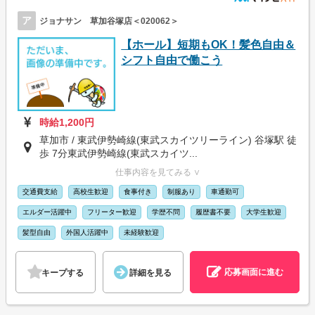
ア
ジョナサン 草加谷塚店＜020062＞
【ホール】短期もOK！髪色自由＆
シフト自由で働こう
時給1,200円
草加市 / 東武伊勢崎線(東武スカイツリーライン) 谷塚駅 徒
歩 7分東武伊勢崎線(東武スカイツ...
仕事内容を見てみる ∨
交通費支給
高校生歓迎
食事付き
制服あり
車通勤可
エルダー活躍中
フリーター歓迎
学歴不問
履歴書不要
大学生歓迎
髪型自由
外国人活躍中
未経験歓迎
応募画面に進む
キープする
詳細を見る