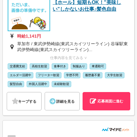
【ホール】短期もOK！"美味し
い"しかないお仕事♪髪色自由
時給1,141円
草加市 / 東武伊勢崎線(東武スカイツリーライン) 谷塚駅東
武伊勢崎線(東武スカイツリーライン)...
仕事内容を見てみる ∨
交通費支給
高校生歓迎
食事付き
制服あり
車通勤可
エルダー活躍中
フリーター歓迎
学歴不問
履歴書不要
大学生歓迎
髪型自由
外国人活躍中
未経験歓迎
応募画面に進む
キープする
詳細を見る