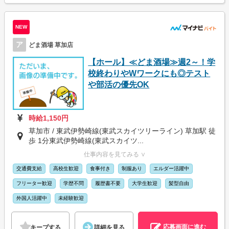
NEW
ア
どま酒場 草加店
【ホール】≪どま酒場≫週2～！学
校終わりやWワークにも◎テスト
や部活の優先OK
時給1,150円
草加市 / 東武伊勢崎線(東武スカイツリーライン) 草加駅 徒
歩 1分東武伊勢崎線(東武スカイツ...
仕事内容を見てみる ∨
交通費支給
高校生歓迎
食事付き
制服あり
エルダー活躍中
フリーター歓迎
学歴不問
履歴書不要
大学生歓迎
髪型自由
外国人活躍中
未経験歓迎
応募画面に進む
キープする
詳細を見る