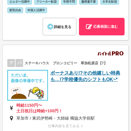
エルダー活躍中
フリーター歓迎
学歴不問
履歴書不要
大学生歓迎
髪型自由
外国人活躍中
応募画面に進む
詳細を見る
ア
パ
ステーキハウス ブロンコビリー 草加松原店【7】
ボーナスあり!?その他嬉しい特典
も…!?学校優先のシフトもOK~*
時給1150円〜
土日祝日は時給+100円！
草加市 / 東武伊勢崎・大師線 獨協大学前駅
仕事内容を見てみる ∨