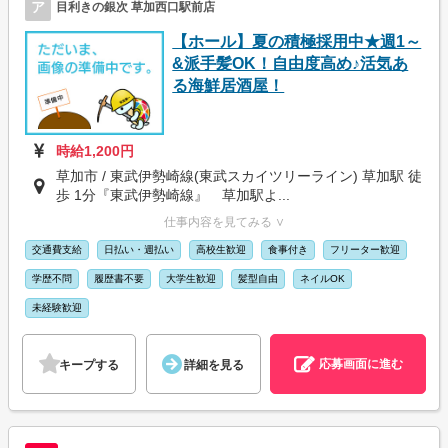
ア
目利きの銀次 草加西口駅前店
【ホール】夏の積極採用中★週1～
&派手髪OK！自由度高め♪活気あ
る海鮮居酒屋！
時給1,200円
草加市 / 東武伊勢崎線(東武スカイツリーライン) 草加駅 徒
歩 1分『東武伊勢崎線』 草加駅よ...
仕事内容を見てみる ∨
交通費支給
日払い・週払い
高校生歓迎
食事付き
フリーター歓迎
学歴不問
履歴書不要
大学生歓迎
髪型自由
ネイルOK
未経験歓迎
応募画面に進む
キープする
詳細を見る