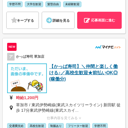
学歴不問
大学生歓迎
髪型自由
未経験歓迎
応募画面に進む
キープする
詳細を見る
NEW
ア
かっぱ寿司 草加店
【かっぱ寿司】＼仲間と楽しく働
ける♪／高校生歓迎★前払いOK◎
(稼働分)
時給1,200円
草加市 / 東武伊勢崎線(東武スカイツリーライン) 新田駅 徒
歩 17分東武伊勢崎線(東武スカイ...
仕事内容を見てみる ∨
交通費支給
高校生歓迎
制服あり
フリーター歓迎
学歴不問