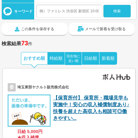
キーワード
この条件を保存する
メールで新着を受け取る
73
検索結果
件
現在地に
おすすめ順
時給順
日給順
新着順
近い順
委
埼玉東部ヤクルト販売株式会社
【保育所付】 保育所・職場見学も
実施中！安心の収入補償制度あり♪
扶養を超えた高収入も相談可◎働
きやすい...
日給 5,000円
★収入補償