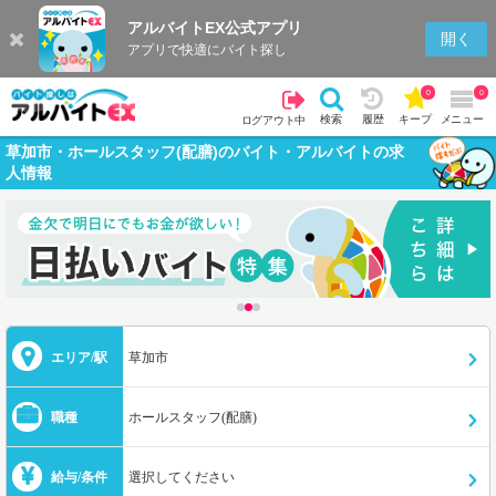
アルバイトEX公式アプリ
開く
アプリで快適にバイト探し
0
0
検索
履歴
キープ
メニュー
ログアウト中
草加市・ホールスタッフ(配膳)のバイト・アルバイトの求
人情報
エリア/駅
草加市
職種
ホールスタッフ(配膳)
給与/条件
選択してください