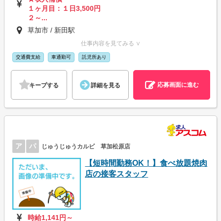
１ヶ月目：１日3,500円
２～...
草加市 / 新田駅
仕事内容を見てみる ∨
交通費支給
車通勤可
託児所あり
応募画面に進む
キープする
詳細を見る
ア
パ
じゅうじゅうカルビ 草加松原店
【短時間勤務OK！】食べ放題焼肉
店の接客スタッフ
時給1,141円～