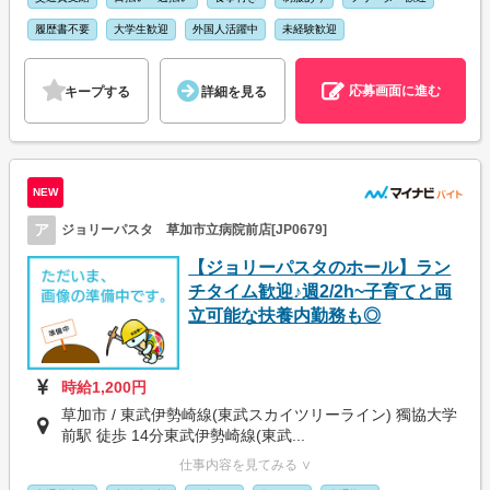
履歴書不要
大学生歓迎
外国人活躍中
未経験歓迎
応募画面に進む
キープする
詳細を見る
NEW
ア
ジョリーパスタ 草加市立病院前店[JP0679]
【ジョリーパスタのホール】ラン
チタイム歓迎♪週2/2h~子育てと両
立可能な扶養内勤務も◎
時給1,200円
草加市 / 東武伊勢崎線(東武スカイツリーライン) 獨協大学
前駅 徒歩 14分東武伊勢崎線(東武...
仕事内容を見てみる ∨