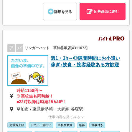
応募画面に進む
詳細を見る
ア
パ
リンガーハット 草加谷塚店[4311072]
週1・3h～◎隙間時間にお小遣い
稼ぎ♪飲食・接客経験ある方歓迎
時給1150円〜
※高校生も同時給！
■22時以降は時給25％UP！
草加市 / 東武伊勢崎・大師線 谷塚駅
仕事内容を見てみる ∨
交通費支給
日払い・週払い
高校生歓迎
急募
食事付き