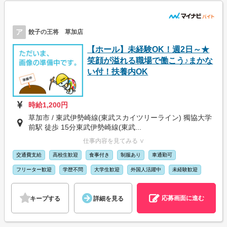
ア
餃子の王将 草加店
【ホール】未経験OK！週2日～★
笑顔が溢れる職場で働こう♪まかな
い付！扶養内OK
時給1,200円
草加市 / 東武伊勢崎線(東武スカイツリーライン) 獨協大学
前駅 徒歩 15分東武伊勢崎線(東武...
仕事内容を見てみる ∨
交通費支給
高校生歓迎
食事付き
制服あり
車通勤可
フリーター歓迎
学歴不問
大学生歓迎
外国人活躍中
未経験歓迎
応募画面に進む
キープする
詳細を見る